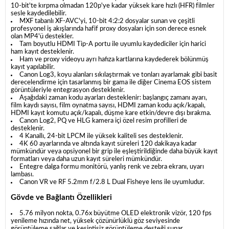
10-bit'te kırpma olmadan 120p'ye kadar yüksek kare hızlı (HFR) filmler
sesle kaydedilebilir.
MXF tabanlı XF-AVC'yi, 10-bit 4:2:2 dosyalar sunan ve çeşitli
profesyonel iş akışlarında hafif proxy dosyaları için son derece esnek
olan MP4'ü destekler.
Tam boyutlu HDMI Tip-A portu ile uyumlu kaydediciler için harici
ham kayıt desteklenir.
Ham ve proxy videoyu ayrı hafıza kartlarına kaydederek bölünmüş
kayıt yapılabilir.
Canon Log3, koyu alanları sıkılaştırmak ve tonları ayarlamak gibi basit
derecelendirme için tasarlanmış bir gama ile diğer Cinema EOS sistem
görüntüleriyle entegrasyon desteklenir.
Aşağıdaki zaman kodu ayarları desteklenir: başlangıç zamanı ayarı,
film kaydı sayısı, film oynatma sayısı, HDMI zaman kodu açık/kapalı,
HDMI kayıt komutu açık/kapalı, düşme kare etkin/devre dışı bırakma.
Canon Log2, PQ ve HLG kamera içi özel resim profilleri de
desteklenir.
4 Kanallı, 24-bit LPCM ile yüksek kaliteli ses desteklenir.
4K 60 ayarlarında ve altında kayıt süreleri 120 dakikaya kadar
mümkündür veya opsiyonel bir grip ile eşleştirildiğinde daha büyük kayıt
formatları veya daha uzun kayıt süreleri mümkündür.
Entegre dalga formu monitörü, yanlış renk ve zebra ekranı, uyarı
lambası.
Canon VR ve RF 5.2mm f/2.8 L Dual Fisheye lens ile uyumludur.
Gövde ve Bağlantı Özellikleri
5.76 milyon nokta, 0.76x büyütme OLED elektronik vizör, 120 fps
yenileme hızında net, yüksek çözünürlüklü göz seviyesinde
görüntüleme sağlar ve kesintisiz görüntüleme desteği sunar.