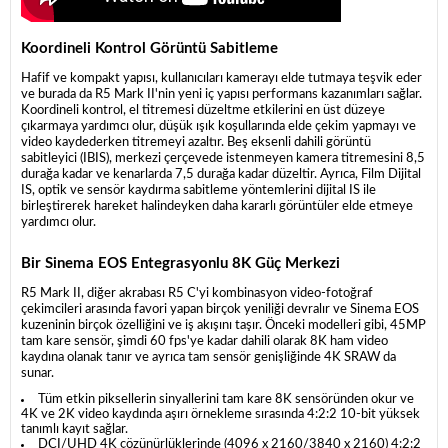
Koordineli Kontrol Görüntü Sabitleme
Hafif ve kompakt yapısı, kullanıcıları kamerayı elde tutmaya teşvik eder
ve burada da R5 Mark II'nin yeni iç yapısı performans kazanımları sağlar.
Koordineli kontrol, el titremesi düzeltme etkilerini en üst düzeye
çıkarmaya yardımcı olur, düşük ışık koşullarında elde çekim yapmayı ve
video kaydederken titremeyi azaltır. Beş eksenli dahili görüntü
sabitleyici (IBIS), merkezi çerçevede istenmeyen kamera titremesini 8,5
durağa kadar ve kenarlarda 7,5 durağa kadar düzeltir. Ayrıca, Film Dijital
IS, optik ve sensör kaydırma sabitleme yöntemlerini dijital IS ile
birleştirerek hareket halindeyken daha kararlı görüntüler elde etmeye
yardımcı olur.
Bir Sinema EOS Entegrasyonlu 8K Güç Merkezi
R5 Mark II, diğer akrabası R5 C'yi kombinasyon video-fotoğraf
çekimcileri arasında favori yapan birçok yeniliği devralır ve Sinema EOS
kuzeninin birçok özelliğini ve iş akışını taşır. Önceki modelleri gibi, 45MP
tam kare sensör, şimdi 60 fps'ye kadar dahili olarak 8K ham video
kaydına olanak tanır ve ayrıca tam sensör genişliğinde 4K SRAW da
sunar.
Tüm etkin piksellerin sinyallerini tam kare 8K sensöründen okur ve
4K ve 2K video kaydında aşırı örnekleme sırasında 4:2:2 10-bit yüksek
tanımlı kayıt sağlar.
DCI/UHD 4K çözünürlüklerinde (4096 x 2160/3840 x 2160) 4:2:2