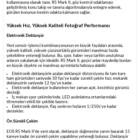
kullanmasına olanak tanır. R5 Mark II, göz kontrol odaklamayı
geliştirilmiş konu takip ve tanıma algoritmalarıyla entegre ederek,
görülen konunun keskin odakta kalmasını sağlar.
Yüksek Hız, Yüksek Kaliteli Fotoğraf Performansı
Elektronik Deklanşör
Yeni sensör-işlemci kombinasyonunun en büyük faydaları arasında,
yüksek kaliteli, yüksek çözünürlüklü görüntüleri inanılmaz hızda
çekebilme yeteneği bulunur. Bu, spor, haber veya tarihin unutulmaz
anlarını yakalamak için idealdir. R5 Mark II, geçici anları kaydedip bunları
en büyük ölçekte ve inanılmaz ayrıntılarla hafızaya alabilir.
Elektronik deklanşörle azalan deklanşör distorsiyonu ile tam kare
ham görüntüleri saniyede 30 fps'ye kadar sürekli çekim hızı; mekanik
deklanşörle saniyede 12 fps'ye kadar.
Elektronik deklanşör kullanırken her zaman açık, kesintisiz görüntü
desteği.
İç mekan spor çekimlerinde, LED aydınlatma ortamlarındaki
titremeleri etkili bir şekilde bastırır.
Elektronik deklanşör, flaş senkron hızlarını 1/250s'ye kadar
destekler.
Ön Sürekli Çekim
EOS R5 Mark II'de yeni olarak, deklanşör düğmesine yarım basarak 15
kareye kadar ön sürekli çekim yapabilme yeteneği bulunur. Deklanşör