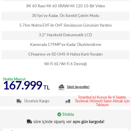
8K 60 Raw/4K 60 SRAW/4K 120 10-Bit Video
30 fps'ye Kadar, Ön Sürekli Çekim Modu
5.76m Nokta EVF ile OVF Simülasyon Görünüm Yardımı
3.2" Hareketli Dokunmatik LCD
Kamerada 179MP'ye Kadar Ölçeklendirme
CFexpress ve SD UHS-II Hafıza Kartı Yuvaları
Wi-Fi 6E/Wi-Fi 6 Desteği
Stokta Mevcut
167.999
TL
Taksit Seçenekleri
İstanbul içi Kurye ile 4 Saatte
Ücretsiz Kargo
Teslimat Hizmeti Satın Almak için
Tıklayın
Stokta
süre içinde sipariş ver
aynı gün kargoda!