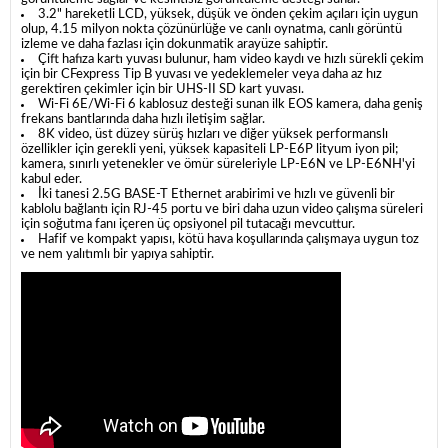
3.2" hareketli LCD, yüksek, düşük ve önden çekim açıları için uygun
olup, 4.15 milyon nokta çözünürlüğe ve canlı oynatma, canlı görüntü
izleme ve daha fazlası için dokunmatik arayüze sahiptir.
Çift hafıza kartı yuvası bulunur, ham video kaydı ve hızlı sürekli çekim
için bir CFexpress Tip B yuvası ve yedeklemeler veya daha az hız
gerektiren çekimler için bir UHS-II SD kart yuvası.
Wi-Fi 6E/Wi-Fi 6 kablosuz desteği sunan ilk EOS kamera, daha geniş
frekans bantlarında daha hızlı iletişim sağlar.
8K video, üst düzey sürüş hızları ve diğer yüksek performanslı
özellikler için gerekli yeni, yüksek kapasiteli LP-E6P lityum iyon pil;
kamera, sınırlı yetenekler ve ömür süreleriyle LP-E6N ve LP-E6NH'yi
kabul eder.
İki tanesi 2.5G BASE-T Ethernet arabirimi ve hızlı ve güvenli bir
kablolu bağlantı için RJ-45 portu ve biri daha uzun video çalışma süreleri
için soğutma fanı içeren üç opsiyonel pil tutacağı mevcuttur.
Hafif ve kompakt yapısı, kötü hava koşullarında çalışmaya uygun toz
ve nem yalıtımlı bir yapıya sahiptir.