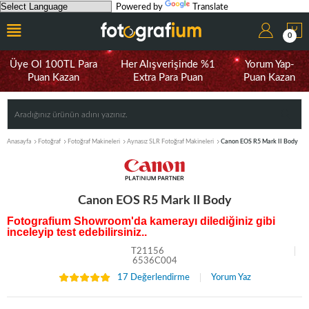
Powered by
Translate
0
Üye Ol 100TL Para
Her Alışverişinde %1
Yorum Yap-
Puan Kazan
Extra Para Puan
Puan Kazan
Anasayfa
Fotoğraf
Fotoğraf Makineleri
Aynasız SLR Fotoğraf Makineleri
Canon EOS R5 Mark II Body
Canon EOS R5 Mark II Body
Fotografium Showroom'da kamerayı dilediğiniz gibi
inceleyip test edebilirsiniz..
T21156
6536C004
17 Değerlendirme
Yorum Yaz