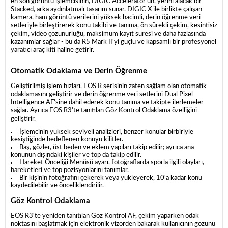
en son görüntü işlemcisinin, DIGIC Accelerator'ün, yerini alacak bir
Stacked, arka aydınlatmalı tasarım sunar. DIGIC X ile birlikte çalışan
kamera, ham görüntü verilerini yüksek hacimli, derin öğrenme veri
setleriyle birleştirerek konu takibi ve tanıma, ön sürekli çekim, kesintisiz
çekim, video çözünürlüğü, maksimum kayıt süresi ve daha fazlasında
kazanımlar sağlar - bu da R5 Mark II'yi güçlü ve kapsamlı bir profesyonel
yaratıcı araç kiti haline getirir.
Otomatik Odaklama ve Derin Öğrenme
Geliştirilmiş işlem hızları, EOS R serisinin zaten sağlam olan otomatik
odaklamasını geliştirir ve derin öğrenme veri setlerini Dual Pixel
Intelligence AF'sine dahil ederek konu tanıma ve takipte ilerlemeler
sağlar. Ayrıca EOS R3'te tanıtılan Göz Kontrol Odaklama özelliğini
geliştirir.
İşlemcinin yüksek seviyeli analizleri, benzer konular birbiriyle
kesiştiğinde hedeflenen konuyu kilitler.
Baş, gözler, üst beden ve eklem yapıları takip edilir; ayrıca ana
konunun dışındaki kişiler ve top da takip edilir.
Hareket Önceliği Menüsü ayarı, fotoğraflarda sporla ilgili olayları,
hareketleri ve top pozisyonlarını tanımlar.
Bir kişinin fotoğrafını çekerek veya yükleyerek, 10'a kadar konu
kaydedilebilir ve önceliklendirilir.
Göz Kontrol Odaklama
EOS R3'te yeniden tanıtılan Göz Kontrol AF, çekim yaparken odak
noktasını başlatmak için elektronik vizörden bakarak kullanıcının gözünü