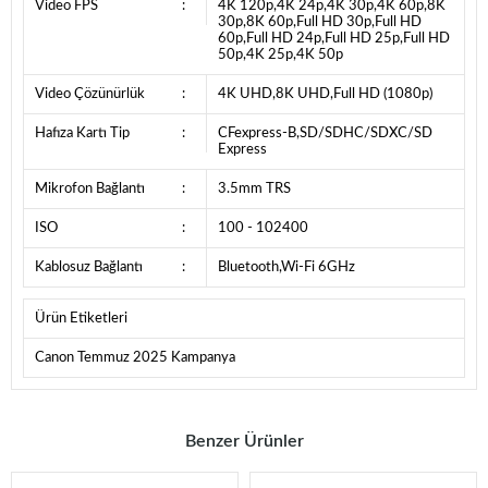
Video FPS
:
4K 120p,4K 24p,4K 30p,4K 60p,8K
30p,8K 60p,Full HD 30p,Full HD
60p,Full HD 24p,Full HD 25p,Full HD
50p,4K 25p,4K 50p
Video Çözünürlük
:
4K UHD,8K UHD,Full HD (1080p)
Hafıza Kartı Tip
:
CFexpress-B,SD/SDHC/SDXC/SD
Express
Mikrofon Bağlantı
:
3.5mm TRS
ISO
:
100 - 102400
Kablosuz Bağlantı
:
Bluetooth,Wi-Fi 6GHz
Ürün Etiketleri
Canon Temmuz 2025 Kampanya
Benzer Ürünler