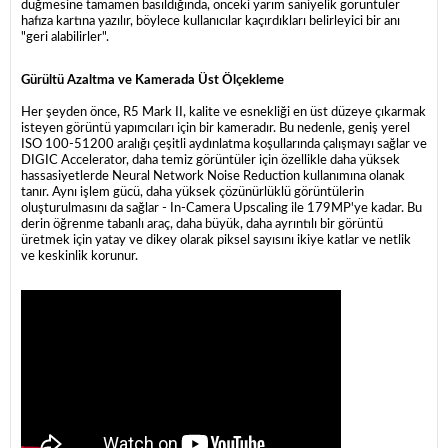
düğmesine tamamen basıldığında, önceki yarım saniyelik görüntüler
hafıza kartına yazılır, böylece kullanıcılar kaçırdıkları belirleyici bir anı
"geri alabilirler".
Gürültü Azaltma ve Kamerada Üst Ölçekleme
Her şeyden önce, R5 Mark II, kalite ve esnekliği en üst düzeye çıkarmak
isteyen görüntü yapımcıları için bir kameradır. Bu nedenle, geniş yerel
ISO 100-51200 aralığı çeşitli aydınlatma koşullarında çalışmayı sağlar ve
DIGIC Accelerator, daha temiz görüntüler için özellikle daha yüksek
hassasiyetlerde Neural Network Noise Reduction kullanımına olanak
tanır. Aynı işlem gücü, daha yüksek çözünürlüklü görüntülerin
oluşturulmasını da sağlar - In-Camera Upscaling ile 179MP'ye kadar. Bu
derin öğrenme tabanlı araç, daha büyük, daha ayrıntılı bir görüntü
üretmek için yatay ve dikey olarak piksel sayısını ikiye katlar ve netlik
ve keskinlik korunur.