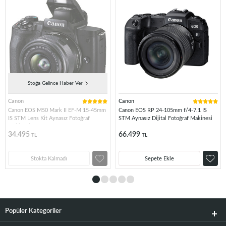
Stoğa Gelince Haber Ver
Canon
Canon
Canon EOS M50 Mark II EF-M 15-45mm
Canon EOS RP 24-105mm f/4-7.1 IS
IS STM Lens Kit Aynasız Fotoğraf
STM Aynasız Dijital Fotoğraf Makinesi
Makinesi
34.495
66.499
TL
TL
Stokta Kalmadı
Sepete Ekle
Popüler Kategoriler