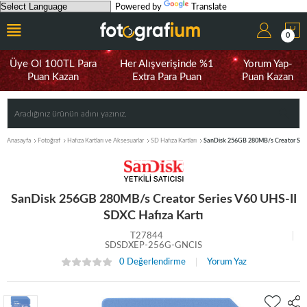
Powered by
Translate
0
Üye Ol 100TL Para
Her Alışverişinde %1
Yorum Yap-
Puan Kazan
Extra Para Puan
Puan Kazan
Anasayfa
Fotoğraf
Hafıza Kartları ve Aksesuarlar
SD Hafıza Kartları
SanDisk 256GB 280MB/s Creator Seri
SanDisk 256GB 280MB/s Creator Series V60 UHS-II
SDXC Hafıza Kartı
T27844
SDSDXEP-256G-GNCIS
0 Değerlendirme
Yorum Yaz