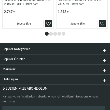
Sandisk 128GB 200mb/sn Extreme PRO
Sandisk 64GB 200MB/s Extreme Pro
V30 SDXC UHS-I Hafıza Kartı
V30 SDXC Hafıza Kartı
2.767
1.893
TL
TL
Sepete Ekle
Sepete Ekle
Popüler Kategoriler
Popüler Ürünler
Markalar
Hızlı Erişim
E-BÜLTENIMIZE ABONE OLUN!
Kampanya ve fırsatlardan haberdar olmak için e-bültenimize abone olmayı
unutmayın.