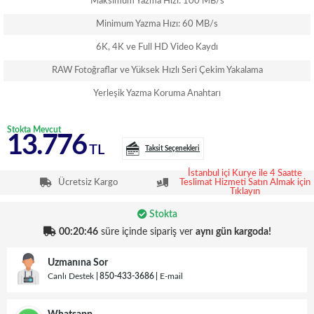
Maksimum Yazma Hızı: 100 MB/s
Minimum Yazma Hızı: 60 MB/s
6K, 4K ve Full HD Video Kaydı
RAW Fotoğraflar ve Yüksek Hızlı Seri Çekim Yakalama
Yerleşik Yazma Koruma Anahtarı
Stokta Mevcut
13.776
TL
Taksit Seçenekleri
İstanbul içi Kurye ile 4 Saatte
Ücretsiz Kargo
Teslimat Hizmeti Satın Almak için
Tıklayın
Stokta
00:20:45
süre içinde sipariş ver
aynı gün kargoda!
Uzmanına Sor
Canlı Destek
850-433-3686
E-mail