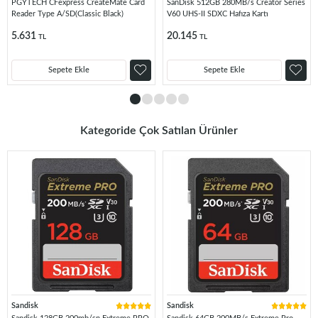
PGYTECH CFexpress CreateMate Card
SanDisk 512GB 280MB/s Creator Series
Reader Type A/SD(Classic Black)
V60 UHS-II SDXC Hafıza Kartı
5.631
20.145
TL
TL
Sepete Ekle
Sepete Ekle
Kategoride Çok Satılan Ürünler
Sandisk
Sandisk