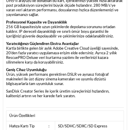
UHS-II arayüzü ile donatılan bu kart, içeriklerinizi yüksek hızla aktararak
post prodüksiyon süreçlerini büyük ölçüde hızlandırır. 280 MB/s’ye
varan veri aktarım performansı, dosyalarınızı hızlıca düzenlemenizi ve
yayınlamanızı sağlar.
Profesyonel Kapasite ve Dayanıklılık
256 GB kapasitesiyle uzun çekimlerde depolama sorununu ortadan
kaldırır. IP dereceli dayanıklılığı ve sınırlı ömür boyu garantisi ile
içeriğinizi güvenle depolayabilir ve çekimlerinize odaklanabilirsiniz.
Yaratıcılığınızı Güçlendiren Ekstra Avantajlar
Kartla birlikte gelen bir aylık Adobe Creative Cloud üyeliği sayesinde,
20’den fazla yaratıcı uygulamaya erişim elde edersiniz. Ayrıca 2 yıllık
RescuePRO Deluxe veri kurtarma yazılımı ile verilerinizi kazara
silinmelere karşı da koruyabilirsiniz.
Geniş Cihaz Uyumluluğu
Ürün, yüksek performans gerektiren DSLR ve aynasız fotoğraf
makineleri ile üst düzey sinema kameraları ve uyumlu dizüstü
bilgisayarlarla tam uyumluluk sunar.
SanDisk Creator Series ile içerik üretim süreçlerinizi hızlandırın,
kalitenizi artırın ve her karede fark yaratın.
Ürün Özellikleri
Hafıza Kartı Tip
:
SD/SDHC/SDXC/SD Express