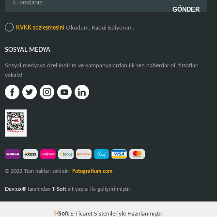
KVKK sözleşmesini
Okudum, Kabul Ediyorum.
SOSYAL MEDYA
Sosyal medyaya özel indirim ve kampanyalardan ilk sen haberdar ol, fırsatları
yakala!
© 2022 Tüm hakları saklıdır.
Fotografium.com
Dev:ux®
tarafından
T-Soft
alt yapısı ile geliştirilmiştir.
T
-Soft
E-Ticaret
Sistemleriyle Hazırlanmıştır.