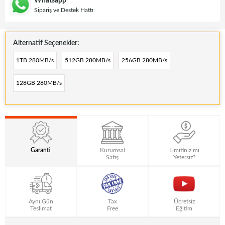
Whatsapp
Sipariş ve Destek Hattı
Alternatif Seçenekler:
1TB 280MB/s
512GB 280MB/s
256GB 280MB/s
128GB 280MB/s
Garanti
Kurumsal
Limitiniz mi
Satış
Yetersiz?
Aynı Gün
Tax
Ücretsiz
Teslimat
Free
Eğitim