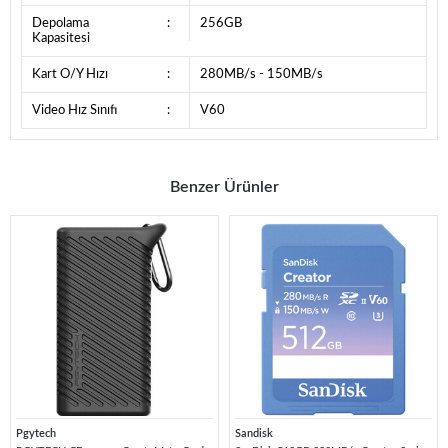
Depolama
:
256GB
Kapasitesi
Kart O/Y Hızı
:
280MB/s - 150MB/s
Video Hız Sınıfı
:
V60
Benzer Ürünler
Pgytech
Sandisk