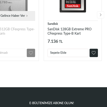
 Gelince Haber Ver
Sandisk
 512GB CFexpress Type-
SanDisk 128GB Extreme PRO
artı
CFexpress Type-B Kart
7.136
TL
almadı
Sepete Ekle
E-BÜLTENIMIZE ABONE OLUN!