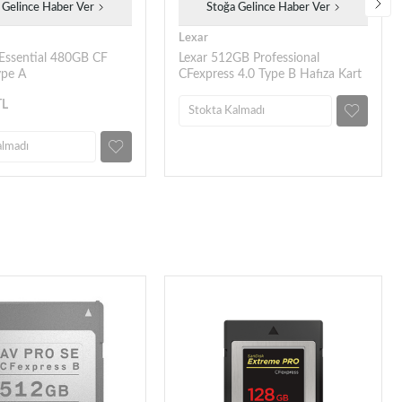
 Gelince Haber Ver
Stoğa Gelince Haber Ver
Lexar
Essential 480GB CF
Lexar 512GB Professional
ype A
CFexpress 4.0 Type B Hafıza Kart
(Diamond Serisi)
TL
Stokta Kalmadı
almadı