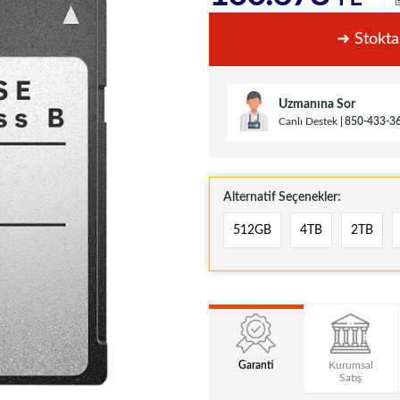
➜ Stokta
Uzmanına Sor
Canlı Destek
850-433-3
Alternatif Seçenekler:
512GB
4TB
2TB
Garanti
Kurumsal
Satış