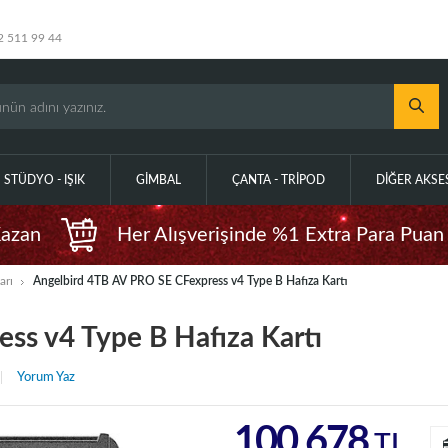
2 511 99 44
STÜDYO - IŞIK
GIMBAL
ÇANTA - TRIPOD
DIĞER AKS
Kazan
Her Alışverişinde %1 Extra Para Puan
arı
Angelbird 4TB AV PRO SE CFexpress v4 Type B Hafıza Kartı
ss v4 Type B Hafıza Kartı
Yorum Yaz
100.678
TL