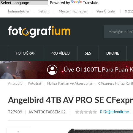
Powered by
Translate
İndirimdekiler
İletişim
Müşteri Hizmetleri
Yeni Ürünler
0 21
FOTOĞRAF
PRO VIDEO
SES
DRONE
Üye Ol 100TL Para Puan 
Anasayfa
Fotoğraf
Hafıza Kartları ve Aksesuarlar
CFexpress Hafıza Kartl
Angelbird 4TB AV PRO SE CFexpre
0 Değerlendirme
T27909
AVP4T0CFXBSEMK2