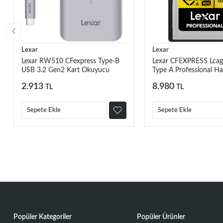
Lexar
Lexar
Lexar RW510 CFexpress Type-B
Lexar CFEXPRESS Lca
USB 3.2 Gen2 Kart Okuyucu
Type A Professional Haf
2.913
8.980
TL
TL
Sepete Ekle
Sepete Ekle
Popüler Kategoriler
Popüler Ürünler