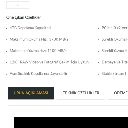
Öne Çıkan Özellikler
4TB Depolama Kapasitesi
PCIe 4.0 x2 Veri
Maksimum Okuma Hızı: 3700 MB/s
Sürekli Okuma 
Maksimum Yazma Hızı: 1100 MB/s
Sürekli Yazma H
12K+ RAW Video ve Fotoğraf Çekimi İçin Uygun
Darbeye ve Titr
Aşırı Sıcaklık Koşullarına Dayanabilir
Stable Stream |
ÜRÜN AÇIKLAMASI
TEKNIK ÖZELLIKLER
ÖDEME 