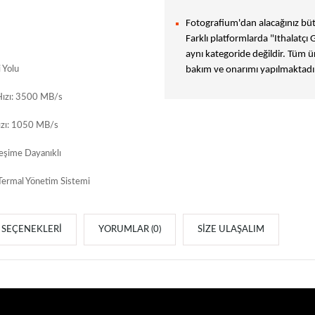
Fotografium'dan alacağınız bütü
Farklı platformlarda "Ithalatçı 
aynı kategoride değildir. Tüm ür
 Yolu
bakım ve onarımı yapılmaktadır
Hızı: 3500 MB/s
ızı: 1050 MB/s
eşime Dayanıklı
 Termal Yönetim Sistemi
SEÇENEKLERI
YORUMLAR (0)
SIZE ULAŞALIM