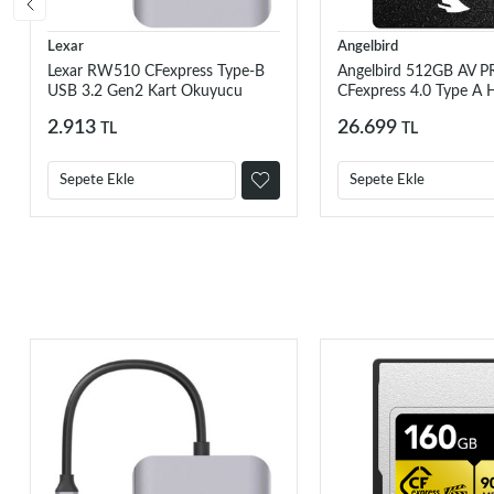
Lexar
Angelbird
Lexar RW510 CFexpress Type-B
Angelbird 512GB AV 
USB 3.2 Gen2 Kart Okuyucu
CFexpress 4.0 Type A H
2.913
26.699
TL
TL
Sepete Ekle
Sepete Ekle