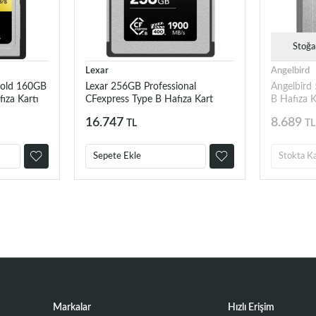
Stoğa
Lexar
Angelbird
gold 160GB
Lexar 256GB Professional
Angelbird
ıza Kartı
CFexpress Type B Hafıza Kart
B Hafıza K
(Diamond Serisi)
16.747
8.689
TL
TL
Sepete Ekle
Stokta K
Markalar
Hızlı Erişim