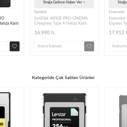
Stoğa Gelince Haber Ver
Stoğa
Sandisk
Exascend
PRO
SanDisk 480GB PRO-CINEMA
Exascend 
afıza Kartı
CFexpress Type A Hafıza Kartı
Express T
16.990
17.912
TL
Stokta Kalmadı
Stokta K
Kategoride Çok Satılan Ürünler