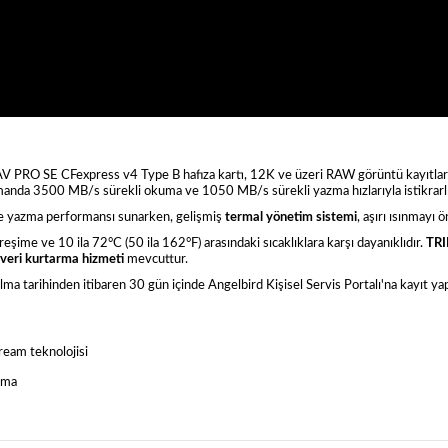
4TB AV PRO SE CFexpress v4 Type B hafıza kartı, 12K ve üzeri RAW görüntü kayıtl
nda 3500 MB/s sürekli okuma ve 1050 MB/s sürekli yazma hızlarıyla istikrarlı b
ve yazma performansı sunarken, gelişmiş
termal yönetim sistemi
, aşırı ısınmayı 
reşime ve 10 ila 72°C (50 ila 162°F) arasındaki sıcaklıklara karşı dayanıklıdır.
TR
i veri kurtarma hizmeti
mevcuttur.
 alma tarihinden itibaren 30 gün içinde Angelbird Kişisel Servis Portalı'na kayıt y
ream teknolojisi
nma