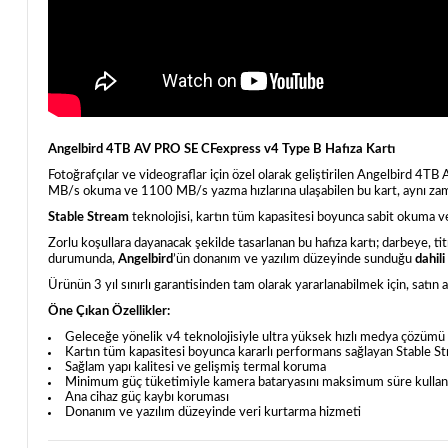
Angelbird 4TB AV PRO SE CFexpress v4 Type B Hafıza Kartı
Fotoğrafçılar ve videograflar için özel olarak geliştirilen Angelbird 
MB/s okuma ve 1100 MB/s yazma hızlarına ulaşabilen bu kart, aynı zama
Stable Stream
teknolojisi, kartın tüm kapasitesi boyunca sabit okuma 
Zorlu koşullara dayanacak şekilde tasarlanan bu hafıza kartı; darbeye, tit
durumunda,
Angelbird
’ün donanım ve yazılım düzeyinde sunduğu
dahil
Ürünün 3 yıl sınırlı garantisinden tam olarak yararlanabilmek için, satın
Öne Çıkan Özellikler:
Geleceğe yönelik v4 teknolojisiyle ultra yüksek hızlı medya çözümü
Kartın tüm kapasitesi boyunca kararlı performans sağlayan Stable St
Sağlam yapı kalitesi ve gelişmiş termal koruma
Minimum güç tüketimiyle kamera bataryasını maksimum süre kulla
Ana cihaz güç kaybı koruması
Donanım ve yazılım düzeyinde veri kurtarma hizmeti