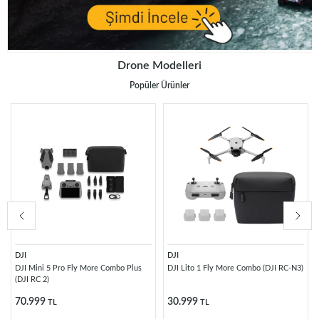
Drone Modelleri
Popüler Ürünler
DJI
DJI
DJI Mini 5 Pro Fly More Combo Plus
DJI Lito 1 Fly More Combo (DJI RC-N3)
(DJI RC 2)
70.999
30.999
TL
TL