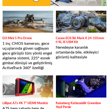
DJI Mini 5 Pro Drone
Canon EOS R6 Mark II 24-105mm
f/4L IS USM Kit
1 inç CMOS kamerası, gece
Neredeyse karanlık
uçuşlarında güven sağlayan
ortamlarda bile, etkileyici
gece görüşlü tüm yönlü engel
görüntü kalitesiyle
algılama sistemi, 225° esnek
gimbal dönüşü ve geliştirilmiş
ActiveTrack 360° özelliği
Lilliput A7s 4K 7" HDMI Monitör
Kaiseberg Katlanabilir Greenbox
Yeşil Perde
A7S hem sahada hem de