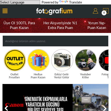
Powered by
Translate
0
Üye Ol 100TL Para
Her Alışverişinde %1
Yorum Yap-
Puan Kazan
Extra Para Puan
Puan Kazan
Outlet
Hediye
Eskiyi Getir
Youtuber
Fotogr
Fırsatları
Puan Kazan
Yeniyi Götür
Kitler
TV