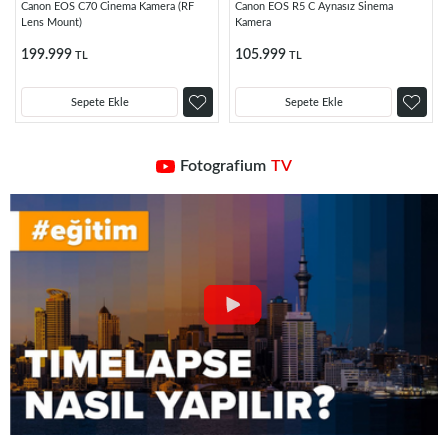
Canon EOS C70 Cinema Kamera (RF
Canon EOS R5 C Aynasız Sinema
Lens Mount)
Kamera
199.999
105.999
TL
TL
Sepete Ekle
Sepete Ekle
Fotografium
TV