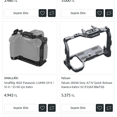
3.480
5.000
TL
TL
Sepete Ekle
Sepete Ekle
SMALLRİG
Falcam
SmallRig 4022 Panasonic LUMIX G9 II /
Falcam 2824A Sony A7 IV Quick Release
S5 II / S5 IIX için Kafes
Kamera Kafesi V2 (F22&F38&F50)
4.943
5.375
TL
TL
Sepete Ekle
Sepete Ekle