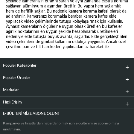
şeklinde kameranızın etrafını saran ve aynı zamanda ekstra koruma
sağlayan alüminyum alaşımdan üretilir. Bu yapısı hem sağlamlık
hem de hafiflik sağlar. Bu nedenle
kamera koruma kafesi
olarak da
adlandırılır. Kameranızı korumakla beraber kamera kafes elde
yapılacak video çekimlerinde tutuşu kolaylaştırmak için kullanılır.
Aynasız kameraların ölçülerine uygun olarak üretilen bu kafesler
ağırlık noktalarının en uygun şekilde hesaplanarak üretilmeleri
nedeniyle elde tutuşta büyük avantaj sağlarlar. Elde gerçekleştirilen
video çekimlerinde
gimbal
kullanımı oldukça yaygındır. Ancak özel
çevrilme pan ve tilt hareketleri yapılmadan az hareket ile
gerçekleştirilen videolarda kafes uygun olur. Bu ekipmanın diğer
önemli özelliği de onlarca farklı bağlantı noktasına sahip olmasıdır.
Bu avantaj ile kameranızın üzerine monte edilemeyen
mikrofon
,
Popüler Kategoriler
led ışık
gibi birden çok yardımcı ses ve video aydınlatma ürünlerini
ayrıca harici monitörleri bir arada kullanabilirsiniz. Değişik bağlantı
aparatlarını beraber sunan
kamera kafes kiti
satın alındığında tüm
Popüler Ürünler
yan aksesuarlar kullanılabilir. Bağlantı noktası ve aparat sayısına
göre de
kamera kafesi fiyatları
değişkenlik göstermektedir.
Markalar
Kategorinin en öne çıkan markası
Smallrig
kamera kafes
modelleridir. Özellikle en çok aranan
Sony için kafes
modelleri
Hızlı Erişim
farklı boyut ve özellikler sunar. Sony full frame uyumlu kafesler ile
beraber giriş seviyesi aynasız kameralar için de kafes
üretilmektedir. Tam uyumlu olması için kamera marka ve modelinin
E-BÜLTENIMIZE ABONE OLUN!
adına göre kamera için kafes modeli satın almalısınız. Kategori
sayfamızda elde video çekimini kolaylaştıran kamera kafes kiti
Kampanya ve fırsatlardan haberdar olmak için e-bültenimize abone olmayı
modellerini bir arada bulabilirsiniz. Canon uyumlu kafes, Nikon için
unutmayın.
kafes fiyatlarını da inceleyebileceksiniz.