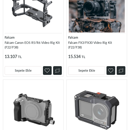
Falcam
Falcam
Falcam Canon EOS R5/R6 Video Rig Kit
Falcam FX3/FX30 Video Rig Kit
(F22/F38)
(F22/F38)
13.107
15.534
TL
TL
Sepete Ekle
Sepete Ekle