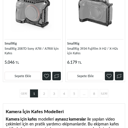
SmallRig
SmallRig
SmallRig 2087D Sony A7III / A7RIII İçin
SmallRig 3934 Fujifilm X-H2 / X-H2s
Kafes
için Kafes
5.046
6.179
TL
TL
Sepete Ekle
Sepete Ekle
1
2
3
4
5
...
8
Kamera İçin Kafes Modelleri
Kamera için kafes
modelleri
aynasız kameralar
ile yapılan video
çekimleri için en pratik yardımcı ekipmanlardır. Bu ekipman kafes