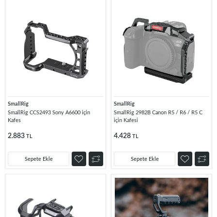
SmallRig
SmallRig
SmallRig CCS2493 Sony A6600 için
SmallRig 2982B Canon R5 / R6 / R5 C
Kafes
için Kafesi
2.883
4.428
TL
TL
Sepete Ekle
Sepete Ekle