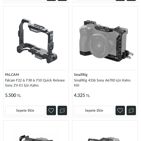
FALCAM
SmallRig
Falcam F22 & F38 & F50 Quick Release
SmallRig 4336 Sony A6700 için Kafes
Sony ZV-E1 İçin Kafes
Kiti
5.500
4.325
TL
TL
Sepete Ekle
Sepete Ekle