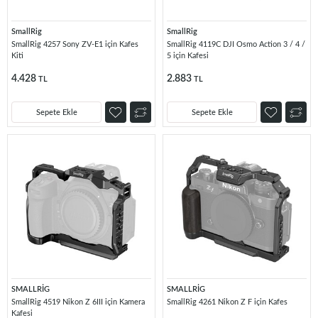
SmallRig
SmallRig
SmallRig 4257 Sony ZV-E1 için Kafes
SmallRig 4119C DJI Osmo Action 3 / 4 /
Kiti
5 için Kafesi
4.428
2.883
TL
TL
Sepete Ekle
Sepete Ekle
SMALLRİG
SMALLRİG
SmallRig 4519 Nikon Z 6III için Kamera
SmallRig 4261 Nikon Z F için Kafes
Kafesi