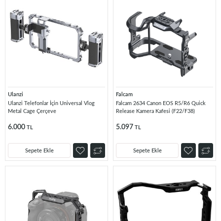
Ulanzi
Falcam
Ulanzi Telefonlar İçin Universal Vlog
Falcam 2634 Canon EOS R5/R6 Quick
Metal Cage Çerçeve
Release Kamera Kafesi (F22/F38)
6.000
5.097
TL
TL
Sepete Ekle
Sepete Ekle