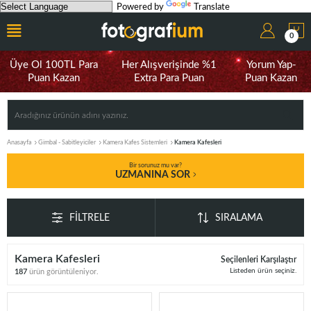
Powered by
Translate
0
Üye Ol 100TL Para
Her Alışverişinde %1
Yorum Yap-
Puan Kazan
Extra Para Puan
Puan Kazan
Anasayfa
Gimbal - Sabitleyiciler
Kamera Kafes Sistemleri
Kamera Kafesleri
Bir sorunuz mu var?
UZMANINA SOR
FILTRELE
SIRALAMA
Kamera Kafesleri
Seçilenleri Karşılaştır
Listeden ürün seçiniz.
187
ürün görüntüleniyor.