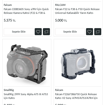
Falcam
FALCAM
Falcam C00B3605 Sony a7RV İçin Quick
Falcam F22 & F38 & F50 Quick Release
Release Kamera Kafesi (F22 & F38 &
Universal Katlanabilir Yarım Kafes
F50)
C00B3809
5.375
5.000
TL
TL
Sepete Ekle
Sepete Ekle
SmallRig
Falcam
SmallRig 2999 Sony Alpha A7S III A7S3
Falcam F22&F38&F50 Quick Release
için Kafes
Kafes V2 Sony A7M3/A7S3/A7R4 İçin
2635A