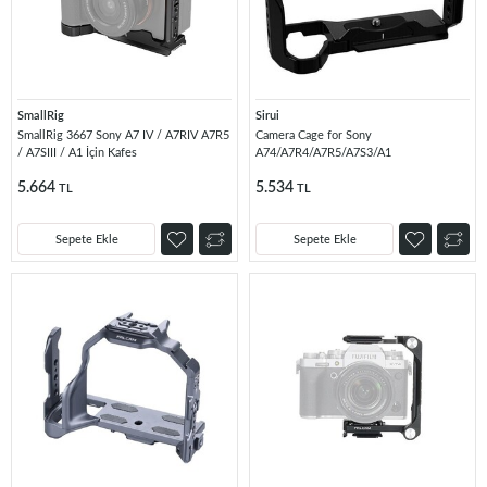
SmallRig
Sirui
SmallRig 3667 Sony A7 IV / A7RIV A7R5
Camera Cage for Sony
/ A7SIII / A1 İçin Kafes
A74/A7R4/A7R5/A7S3/A1
5.664
5.534
TL
TL
Sepete Ekle
Sepete Ekle