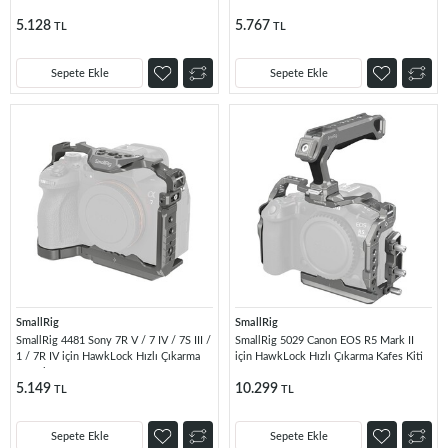
5.128
5.767
TL
TL
Sepete Ekle
Sepete Ekle
SmallRig
SmallRig
SmallRig 4481 Sony 7R V / 7 IV / 7S III /
SmallRig 5029 Canon EOS R5 Mark II
1 / 7R IV için HawkLock Hızlı Çıkarma
için HawkLock Hızlı Çıkarma Kafes Kiti
Kafesi
5.149
10.299
TL
TL
Sepete Ekle
Sepete Ekle