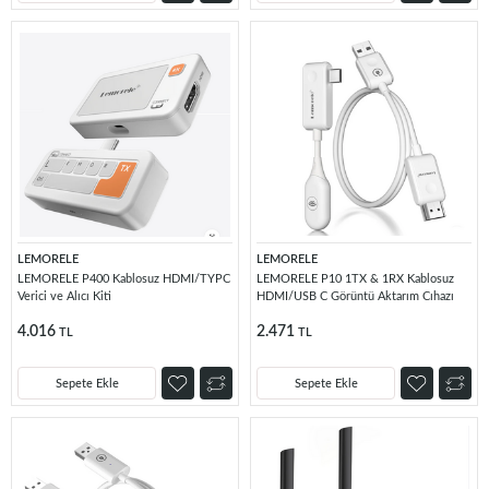
LEMORELE
LEMORELE
LEMORELE P400 Kablosuz HDMI/TYPC
LEMORELE P10 1TX & 1RX Kablosuz
Verici ve Alıcı Kiti
HDMI/USB C Görüntü Aktarım Cıhazı
4.016
2.471
TL
TL
Sepete Ekle
Sepete Ekle