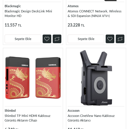
Blackmagic
Atomos
Blackmagic Design DeckLink Mini
Atomos CONNECT Network, Wireless
Monitor HD
& SDI Expansion (NINJA V/V+)
11.557
23.228
TL
TL
Sepete Ekle
Sepete Ekle
Shimbol
Accsoon
Shimbol TP Mini HDMI Kablosuz
Accsoon CineView Nano Kablosuz
Görüntü Aktarım Cihazı
Görüntü Aktarıcı