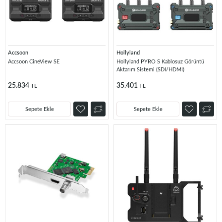
Accsoon
Hollyland
Accsoon CineView SE
Hollyland PYRO S Kablosuz Görüntü
Aktarım Sistemi (SDI/HDMI)
25.834
35.401
TL
TL
Sepete Ekle
Sepete Ekle