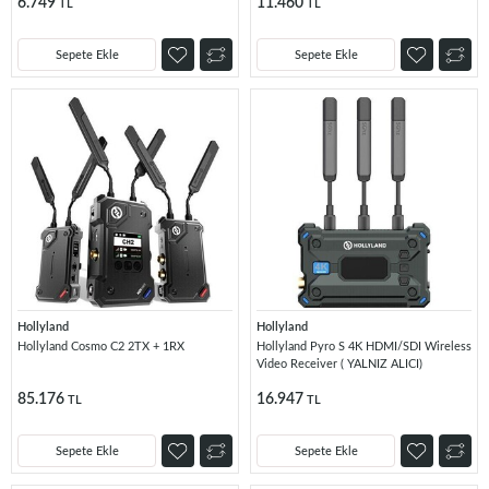
6.749
11.460
TL
TL
Sepete Ekle
Sepete Ekle
Hollyland
Hollyland
Hollyland Cosmo C2 2TX + 1RX
Hollyland Pyro S 4K HDMI/SDI Wireless
Video Receiver ( YALNIZ ALICI)
85.176
16.947
TL
TL
Sepete Ekle
Sepete Ekle