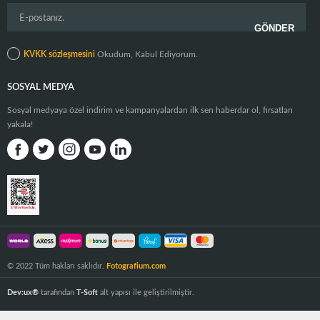
profesyonel video kameralar
a kolayca adapte edilebilirler. Uzun pil
ömrü ve ısınmayı engelleyen soğutma sistemleri de iş akışının
bozulmamasını sağlar. Tüm
kablosuz görüntü aktarım cihazı
fiyatları
nı ve güncel Hollyland marka aktarım ünitelerini
KVKK sözleşmesini
Okudum, Kabul Ediyorum.
fotografium.com
kategori sayfamızda inceleyebilirsiniz.
SOSYAL MEDYA
Sosyal medyaya özel indirim ve kampanyalardan ilk sen haberdar ol, fırsatları
yakala!
© 2022 Tüm hakları saklıdır.
Fotografium.com
Dev:ux®
tarafından
T-Soft
alt yapısı ile geliştirilmiştir.