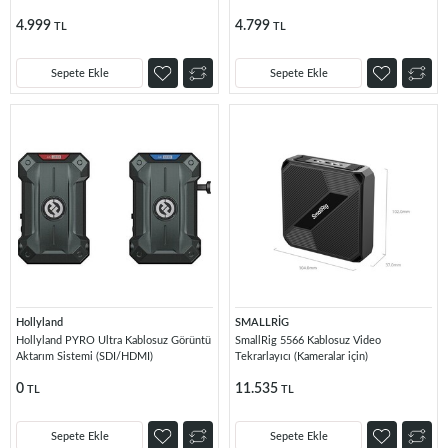
4.999
4.799
TL
TL
Sepete Ekle
Sepete Ekle
Hollyland
SMALLRİG
Hollyland PYRO Ultra Kablosuz Görüntü
SmallRig 5566 Kablosuz Video
Aktarım Sistemi (SDI/HDMI)
Tekrarlayıcı (Kameralar için)
0
11.535
TL
TL
Sepete Ekle
Sepete Ekle