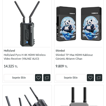
Hollyland
Shimbol
Hollyland Pyro H 4K HDMI Wireless
Shimbol TP Max HDMI Kablosuz
Video Receiver (YALNIZ ALICI)
Görüntü Aktarım Cihazı
14.325
9.809
TL
TL
Sepete Ekle
Sepete Ekle