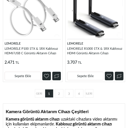
LEMORELE
LEMORELE
LEMORELE P100 1TX & 1RX Kablosuz
LEMORELE R1000 1TX & 1RX Kablosuz
HDMI/USB C Görüntü Aktarım Cıhazı
HDMI Görüntü Aktarım Cıhazı
2.471
3.707
TL
TL
Sepete Ekle
Sepete Ekle
1
2
3
4
Kamera Görüntü Aktarım Cihazı Çeşitleri
Kamera görüntü aktarım cihazı
uzaktaki cihazlara video aktarımı
için kullanılan ekipmanlardır.
Kablosuz görüntü aktarım cihazı