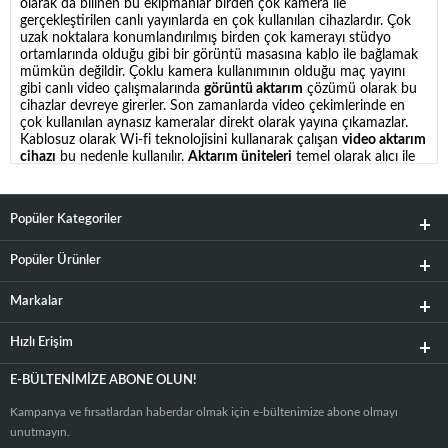
olarak da bilinen bu ekipmanlar birden çok kamera ile
gerçekleştirilen canlı yayınlarda en çok kullanılan cihazlardır. Çok
uzak noktalara konumlandırılmış birden çok kamerayı stüdyo
ortamlarında olduğu gibi bir görüntü masasına kablo ile bağlamak
mümkün değildir. Çoklu kamera kullanımının olduğu maç yayını
gibi canlı video çalışmalarında
görüntü aktarım
çözümü olarak bu
cihazlar devreye girerler. Son zamanlarda video çekimlerinde en
çok kullanılan aynasız kameralar direkt olarak yayına çıkamazlar.
Kablosuz olarak Wi-fi teknolojisini kullanarak çalışan
video aktarım
cihazı
bu nedenle kullanılır.
Aktarım üniteleri
temel olarak alıcı ile
verici olan kameralar arasındaki veri akışını kesintisiz olarak
aktarmayı hedeflerler. Teknik olarak bu
kablosuz hdmi görüntü
aktarıcı
modelleri bir alıcı ve bir verici üniteden oluşurlar. Vericiler
Popüler Kategoriler
HDMI ve SDI girişine, alıcılar da SDI ve HDMI çıkışlarına sahiptir.
Bu özellik vasıtasıyla hızlı bir iletişim kurularak 4K ve 60 fps
kalitesinde
video aktarım
iletişimi sağlanmaktadır. Bu cihazların
Popüler Ürünler
diğer önemli özellikleri de
görüntülü çevirici
olarak
kullanılabilmeleridir. Usb typ-c bağlantısı ile alıcı kısmını direkt
Markalar
bilgisayarına bağlayabilirsiniz. Bu sayede ekstra bir capture kart
kullanmadan canlı yayına çıkabilirsiniz.
En iyi kablosuz görüntü
Hızlı Erişim
aktarım cihazı
bu fonksiyonları ve üst seviye video yayın kalitesini
sağlayan modellerdir.
Çeviriciler
ayrıca taşıma gerektirdiğinden iş
akışı ve fazla ekipman ağırlığı olmadığı için canlı yayınlarda video
E-BÜLTENIMIZE ABONE OLUN!
aktarım cihazı kullanmak daha avantajlıdır. Sektörde en çok tercih
edilen kamera görüntü aktarım cihazı modelleri
Hollyland
Mars
Kampanya ve fırsatlardan haberdar olmak için e-bültenimize abone olmayı
400S PRO görüntü aktarım cihazıdır.
SDI ve HDMI bağlantıları
unutmayın.
içermesi nedeniyle piyasada kullanılan tüm aynasız kameralara ve