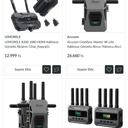
LEMORELE
Accsoon
LEMORELE R200 1080 HDMI Kablosuz
Accsoon CineView Master 4K Lite
Görüntü Aktarım Cıhaz_Kopya(1)
Kablosuz Görüntü Alıcısı (Yalnızca Alıcı)
12.999
26.660
TL
TL
Sepete Ekle
Sepete Ekle