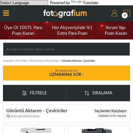
Powered by
Translate
0
Üye Ol 100TL Para
Her Alışverişinde %1
Yorum Yap-
Puan Kazan
Extra Para Puan
Puan Kazan
Anasayfa
Pro Video
Produksiyon Ekipmanları
Görüntü Aktarım - Çeviriciler
Bir sorunuz mu var?
UZMANINA SOR
FILTRELE
SIRALAMA
Görüntü Aktarım - Çeviriciler
Seçilenleri Karşılaştır
Listeden ürün seçiniz.
73
ürün görüntüleniyor.