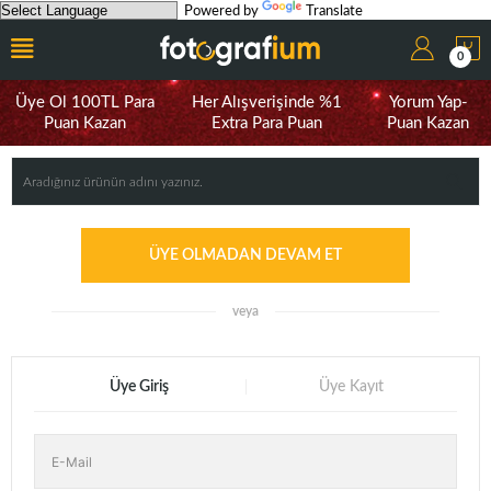
Powered by
Translate
0
Üye Ol 100TL Para
Her Alışverişinde %1
Yorum Yap-
Puan Kazan
Extra Para Puan
Puan Kazan
ÜYE OLMADAN DEVAM ET
veya
Üye Giriş
Üye Kayıt