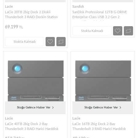
Lacie
Sandisk
LaCie 20TB 2big Dock 2 Diskli
SanDisk Professional 12TB G-DRIVE
Thunderbolt 3 RAID Dockin Station
Enterprise-Class USB 3.2 Gen 2
Taşınabilir Harici Disk
69.199
TL
Stokta Kalmadı
Stokta Kalmadı
Stoğa Gelince Haber Ver
Stoğa Gelince Haber Ver
Lacie
Lacie
LaCie 40TB 2big Dock 2-Bay
LaCie 16TB 2big Dock 2-Bay
Thunderbolt 3 RAID Harici Harddisk
Thunderbolt 3 RAID Harici Harddisk