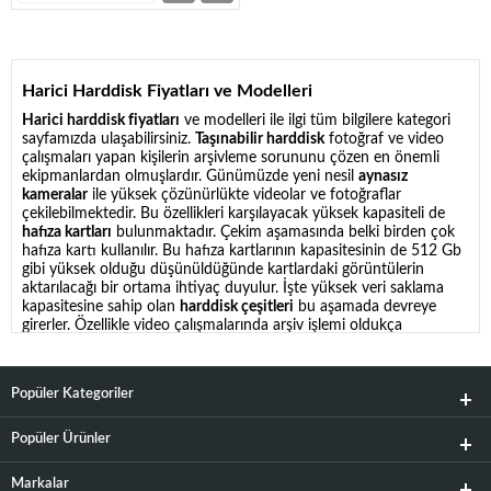
Harici Harddisk Fiyatları ve Modelleri
Harici harddisk fiyatları
ve modelleri ile ilgi tüm bilgilere kategori
sayfamızda ulaşabilirsiniz.
Taşınabilir harddisk
fotoğraf ve video
çalışmaları yapan kişilerin arşivleme sorununu çözen en önemli
ekipmanlardan olmuşlardır. Günümüzde yeni nesil
aynasız
kameralar
ile yüksek çözünürlükte videolar ve fotoğraflar
çekilebilmektedir. Bu özellikleri karşılayacak yüksek kapasiteli de
hafıza kartları
bulunmaktadır. Çekim aşamasında belki birden çok
hafıza kartı kullanılır. Bu hafıza kartlarının kapasitesinin de 512 Gb
gibi yüksek olduğu düşünüldüğünde kartlardaki görüntülerin
aktarılacağı bir ortama ihtiyaç duyulur. İşte yüksek veri saklama
kapasitesine sahip olan
harddisk çeşitleri
bu aşamada devreye
girerler. Özellikle video çalışmalarında arşiv işlemi oldukça
önemlidir. Raw format videolar çekildiğinde çok yüksek dosya
boyutları elde edilir. Çünkü raw video formatı hiç sıkıştırılmaz. Bu
sayede video kurgu aşamasında tüm düzenlemeler tek tek
Popüler Kategoriler
yapılabilir. Bu avantajından dolayı profesyonel sinemacılar kadar
amatörler de bu yöntemi tercih ederler. Eğer bu dosya boyutları ile
çalışılıyorsa çekim ekipmanınıza bir de
taşınabilir harici harddisk
Popüler Ürünler
eklemeniz zorunlu olacaktır. Çünkü ne kadar çok hafıza kartı
bulundursanız da verilerin bu harddisklere aktarılarak yedeklenmesi
Markalar