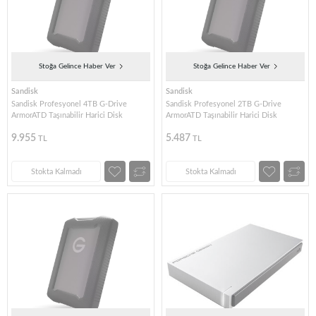
Stoğa Gelince Haber Ver
Stoğa Gelince Haber Ver
Sandisk
Sandisk
Sandisk Profesyonel 4TB G-Drive
Sandisk Profesyonel 2TB G-Drive
ArmorATD Taşınabilir Harici Disk
ArmorATD Taşınabilir Harici Disk
9.955
5.487
TL
TL
Stokta Kalmadı
Stokta Kalmadı