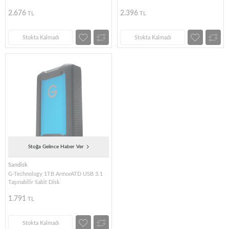
2.676
2.396
TL
TL
Stokta Kalmadı
Stokta Kalmadı
Stoğa Gelince Haber Ver
Sandisk
G-Technology 1TB ArmorATD USB 3.1
Taşınabilir Sabit Disk
1.791
TL
Stokta Kalmadı