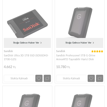
Stoğa Gelince Haber Ver
Stoğa Gelince Haber Ver
Sandisk
Sandisk
SanDisk Ultra 3D 1TB SSD (SDSSDH3-
Sandisk Profesyonel 5TB G-Drive
1T00-G25)
ArmorATD Taşınabilir Harici Disk
4.662
10.780
TL
TL
Stokta Kalmadı
Stokta Kalmadı