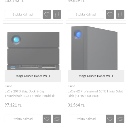
153.743
49.629
TL
TL
Stokta Kalmadı
Stokta Kalmadı
Stoğa Gelince Haber Ver
Stoğa Gelince Haber Ver
Lacie
Lacie
LaCie 20TB 2big Dock 2-Bay
LaCie d2 Professional 10TB Harici Sabit
Thunderbolt 3 RAID Harici Harddisk
Disk (STHA10000800)
97.121
31.564
TL
TL
Stokta Kalmadı
Stokta Kalmadı