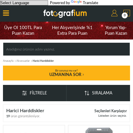
Powered by
Translate
0
Üye Ol 100TL Para
Her Alışverişinde %1
Yorum Yap-
Puan Kazan
Extra Para Puan
Puan Kazan
Anasayfa
Aksesuarlar
Harici Harddiskler
Bir sorunuz mu var?
UZMANINA SOR
FILTRELE
SIRALAMA
Harici Harddiskler
Seçilenleri Karşılaştır
Listeden ürün seçiniz.
19
ürün görüntüleniyor.