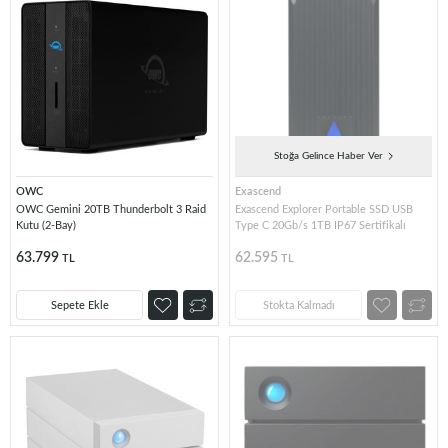
Stoğa Gelince Haber Ver
OWC
Exascend
OWC Gemini 20TB Thunderbolt 3 Raid
Exascend Explorer Portable SSD USB
Kutu (2-Bay)
Type C 20Gb/s 1TB IP67 Sertifikalı
63.799
62.595
TL
TL
Sepete Ekle
Stokta Kalmadı