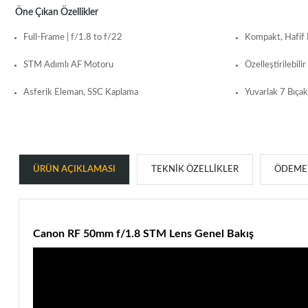
Öne Çıkan Özellikler
Full-Frame | f/1.8 to f/22
Kompakt, Hafif
STM Adımlı AF Motoru
Özelleştirilebili
Asferik Eleman, SSC Kaplama
Yuvarlak 7 Bıçak
ÜRÜN AÇIKLAMASI
TEKNIK ÖZELLIKLER
ÖDEME 
Canon RF 50mm f/1.8 STM Lens Genel Bakış