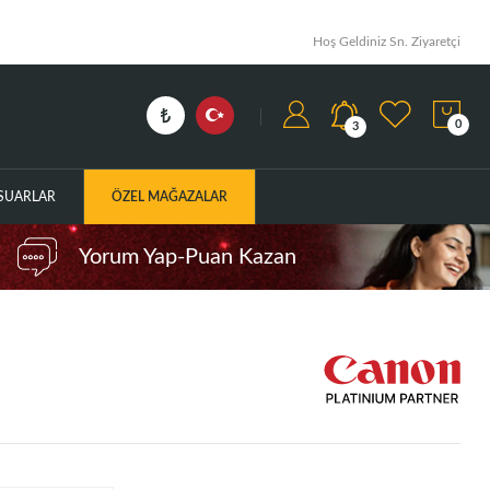
Hoş Geldiniz Sn. Ziyaretçi
0
3
ESUARLAR
ÖZEL MAĞAZALAR
Yorum Yap-Puan Kazan