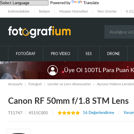
Powered by
Translate
İndirimdekiler
İletişim
Müşteri Hizmetleri
Yeni Ürünler
0 21
FOTOĞRAF
PRO VIDEO
SES
DRONE
Üye Ol 100TL Para Puan 
Anasayfa
Fotoğraf
Lensler ve Lens Aksesuarları
Aynasız Makine Lensleri
Canon RF 50mm f/1.8 STM Lens
16 Değerlendirme
Yorum
T11747
4515C005