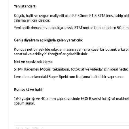
Yeni standart
Küçük, hafif ve uygun maliyetli olan RF 50mm F1.8 STM lens, sahip olduğu h
çalışmaları için idealdir.
Yeni optik donanım ve oldukça sessiz STM motor ile bu modern 50 mm'lik l
Geniş diyafram açıklığıyla gelen yaratıcılık
Konuya net bir şekilde odaklanmasının yanı sıra güzel bir bulanık arka 
sanatsal ve etkileyici fotoğraflar çekebilirsiniz.
Net ve sessiz odaklama
STM (Kademeli Motor) teknolojisi
, fotoğraf ve videolar için ideal netli
Lens elemanlarındaki Super Spektrum Kaplama kaliteli bir yapı sunar.
Kompakt ve hafif
160 g ağırlığı ve 40,5 mm çapı sayesinde EOS R serisi fotoğraf makinel
çözüm sunar.