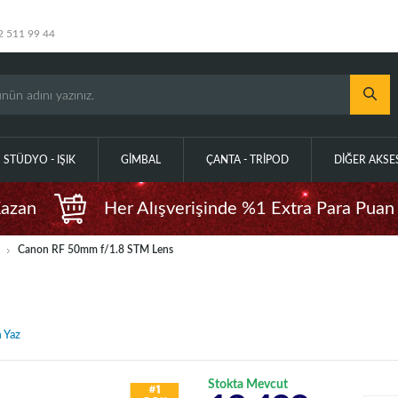
2 511 99 44
STÜDYO - IŞIK
GIMBAL
ÇANTA - TRIPOD
DIĞER AKS
Kazan
Her Alışverişinde %1 Extra Para Puan
Canon RF 50mm f/1.8 STM Lens
 Yaz
Stokta Mevcut