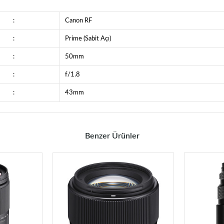
:
Canon RF
:
Prime (Sabit Açı)
:
50mm
:
f/1.8
:
43mm
Benzer Ürünler