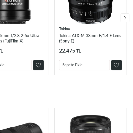
Tokina
25mm f/2.8 2-5x Ultra
Tokina ATX-M 33mm F/1.4 E Lens
 (FujiFilm X)
(Sony E)
22.475
TL
TL
kle
Sepete Ekle