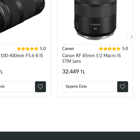
5.0
Canon
5.0
 100-400mm F5.6-8 IS
Canon RF 85mm f/2 Macro IS
STM Lens
32.449
TL
TL
kle
Sepete Ekle