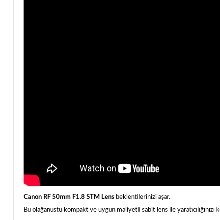
Canon RF 50mm F1.8 STM
Lens
beklentilerinizi aşar.
Bu olağanüstü kompakt ve uygun maliyetli sabit lens ile yaratıcılığınızı ke