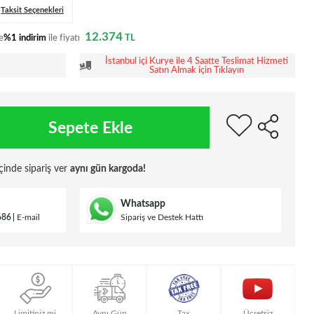
Taksit Seçenekleri
12.374
e
%1 indirim
ile fiyatı
TL
İstanbul içi Kurye ile 4 Saatte Teslimat Hizmeti
Satın Almak için Tıklayın
Sepete Ekle
çinde sipariş ver
aynı gün kargoda!
Whatsapp
686
E-mail
Sipariş ve Destek Hattı
Limitiniz mi
Aynı Gün
Tax
Ücretsiz