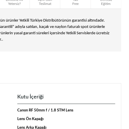
Yetersiz?
Teslimat
Free
Eğitim
n ürünler Yetkili Türkiye Distribütörünün garantisi altındadır.
Garantili" adıyla satılan, kaçak ve naylon faturalı spot ürünlerle
ünlerin yasal garanti süreleri içersinde Yetkili Servislerde ücretsiz
..
Kutu İçeriği
Canon RF 50mm f / 1.8 STM Lens
Lens Ön Kapağı
Lens Arka Kapağı