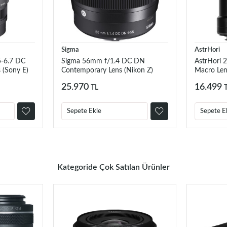
Sigma
AstrHori
5-6.7 DC
Sigma 56mm f/1.4 DC DN
AstrHori 
 (Sony E)
Contemporary Lens (Nikon Z)
Macro Lens
25.970
16.499
TL
Sepete Ekle
Sepete E
Kategoride Çok Satılan Ürünler