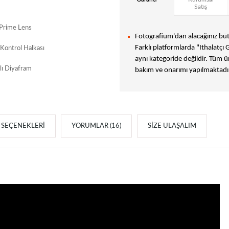
Satış
 Prime Lens
Fotografium'dan alacağınız bütü
Farklı platformlarda "Ithalatçı 
r Kontrol Halkası
aynı kategoride değildir. Tüm ür
lı Diyafram
bakım ve onarımı yapılmaktadır
SEÇENEKLERI
YORUMLAR (16)
SIZE ULAŞALIM