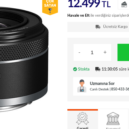
12.499
TL
Havale ve Eft
ile verdiğiniz siparişlerd
Ücretsiz Kargo
-
+
Stokta
11:30:04
süre i
Uzmanına Sor
Canlı Destek
850-433-3
Garanti
Kurumsal