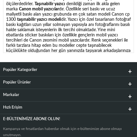
ölçülerdedirler.
Taşınabilir yazıcı
denildiği zaman ilk akla gelen
marka
Canon
mobil yazıcılar
dır. Özellikle seri baskı ve ucuz
maliyetli baskı alan yazıcı grubunda en çok satan modeli Canon cp
1300
taşınabilir yazıcı modeli
dir. Yazıcı için özel tasarlanan fotoğraf
baskı kağıtları uzun yıllar solmayan yapısıyla anı fotoğraflarını basılı
halde saklamak isteyenlerin ilk tercihi olmaktadır. Yine mini
ebatlarda sticker baskıları için özellikle gençlerin mobil yazıcı
tercihleri de Canon zeomini mobil yazıcılardır. Renk seçenekleri ile
farklı tarzlara hitap eden bu modeller cepte taşınabilecek
küçüklükte olduğundan her gün yanınızda taşıyarak arkadaşlarınıza
anılarını fotoğraf baskısı ile hediye etmenizi sağlıyor. Bu farklı
ölçüler ve yazıcının kartuş kalitesi
mobil yazıcı fiyatları
nı etkileyen
faktörlerdir. Yanında fotoğraf baskı kağıtları ile paket halinde gelen
Popüler Kategoriler
modeller ve sadece taşınabilir yazıcı olan paketler arasında fiyat
farkları bulunur. Şipşak fotoğraf makinesi olarak bilinen ve ilk
örneği Polaroid makineler olan çektiğiniz anda fotoğrafı veren
Popüler Ürünler
modellerin yerini artık mobil yazıcılar almıştır. Bu mobil yazıcılar
kullandıkları wi-fi ve bluetooth bağlantı teknolojileri ile cep
Markalar
telefonlarınıza ve kameralara direkt bağlanarak anında baskı
almanızı sağlarlar. Bu özellikleriyle baskı süresi beklenmeden ev
Hızlı Erişim
ortamında ya da partilerde kaydedilen anıların fotoğraf baskısı
olarak paylaşımını mümkün kılar. İşte Polaroid mantığının yerini
alan bu yazıcılar en çok kullanılan baskı ekipmanları olmuşlardır.
E-BÜLTENIMIZE ABONE OLUN!
Tüm
mobil yazıcı fiyatları
nı sayfamızda bulabilirsiniz.
Canon
taşınabilir yazıcılar
başta olmak üzere en kaliteli
yazıcı fiyatları ve
Kampanya ve fırsatlardan haberdar olmak için e-bültenimize abone olmayı
modelleri
ni karşılaştırmalı olarak inceleyebilirsiniz.
unutmayın.