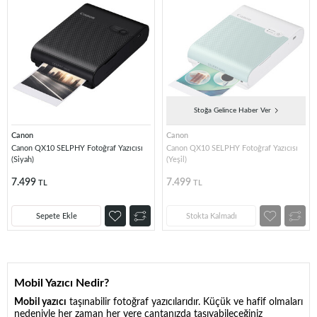
Stoğa Gelince Haber Ver
Canon
Canon
Canon QX10 SELPHY Fotoğraf Yazıcısı
Canon QX10 SELPHY Fotoğraf Yazıcısı
(Siyah)
(Yeşil)
7.499
7.499
TL
TL
Sepete Ekle
Stokta Kalmadı
Mobil Yazıcı Nedir?
Mobil yazıcı
taşınabilir fotoğraf yazıcılarıdır. Küçük ve hafif olmaları
nedeniyle her zaman her yere çantanızda taşıyabileceğiniz