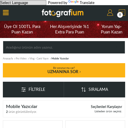
Powered by
Translate
0
Üye Ol 100TL Para
Her Alışverişinde %1
Yorum Yap-
Puan Kazan
Extra Para Puan
Puan Kazan
Anasayfa
Pro Video
Vlog - Canlı Yayın
Mobile Yazıcılar
Bir sorunuz mu var?
UZMANINA SOR
FILTRELE
SIRALAMA
Mobile Yazıcılar
Seçilenleri Karşılaştır
Listeden ürün seçiniz.
2
ürün görüntüleniyor.