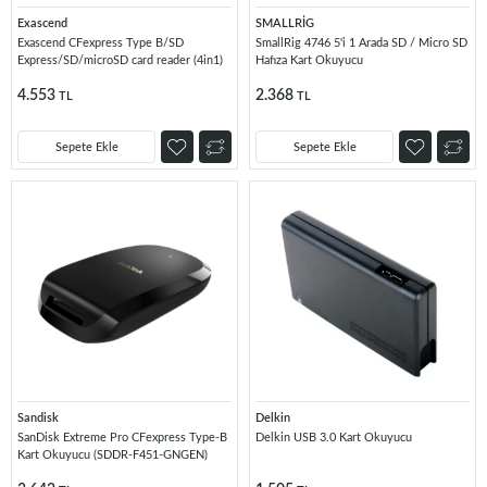
Exascend
SMALLRİG
Exascend CFexpress Type B/SD
SmallRig 4746 5'i 1 Arada SD / Micro SD
Express/SD/microSD card reader (4in1)
Hafıza Kart Okuyucu
4.553
2.368
TL
TL
Sepete Ekle
Sepete Ekle
Sandisk
Delkin
SanDisk Extreme Pro CFexpress Type-B
Delkin USB 3.0 Kart Okuyucu
Kart Okuyucu (SDDR-F451-GNGEN)