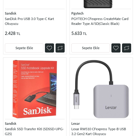
Sandisk
Pgytech
SanDisk Pro USB 3.0 Type-C Kart
PGYTECH CFexpress CreateMate Card
Okuyucu
Reader Type A/SD(Classic Black)
2.428
5.633
TL
TL
Sepete Ekle
Sepete Ekle
Sandisk
Lexar
Sandisk SSD Transfer Kiti (SDSSD-UPG-
Lexar RW510 CFexpress Type-B USB
G25)
3.2 Gen2 Kart Okuyucu