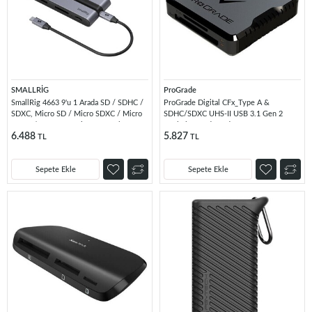
SMALLRİG
ProGrade
SmallRig 4663 9'u 1 Arada SD / SDHC /
ProGrade Digital CFx_Type A &
SDXC, Micro SD / Micro SDXC / Micro
SDHC/SDXC UHS-II USB 3.1 Gen 2
SDHC / CFexpress Tip A Kart Okuyucu
Dual-slot Card Reader PG-09
6.488
5.827
TL
TL
Sepete Ekle
Sepete Ekle