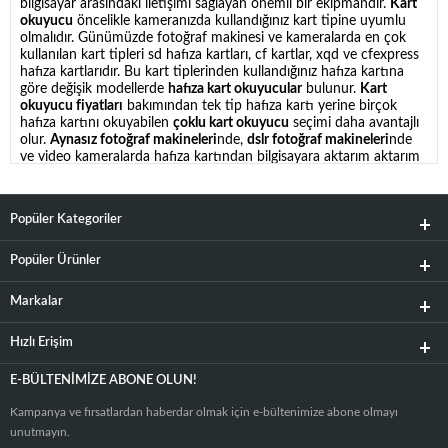
bilgisayar arasındaki iletişimi sağlayan önemli bir ekipmandır.
Kart
okuyucu
öncelikle kameranızda kullandığınız kart tipine uyumlu
olmalıdır. Günümüzde fotoğraf makinesi ve kameralarda en çok
kullanılan kart tipleri sd hafıza kartları, cf kartlar, xqd ve cfexpress
hafıza kartlarıdır. Bu kart tiplerinden kullandığınız hafıza kartına
göre değişik modellerde
hafıza kart okuyucular
bulunur.
Kart
okuyucu fiyatları
bakımından tek tip hafıza kartı yerine birçok
hafıza kartını okuyabilen
çoklu kart okuyucu
seçimi daha avantajlı
olur.
Aynasız fotoğraf makineleri
nde,
dslr fotoğraf makineleri
nde
ve video kameralarda hafıza kartından bilgisayara aktarım aktarım
kablosu ile de sağlanabilmektedir. Ancak sürekli kameranın
pinlerine kablo ile bağlantı kurmak hem zaman kaybına neden olur.
Hem de uzun vadede bu kabloların ve kamera slotlarının
Popüler Kategoriler
arızalanmasına sebebiyet verebilir. Bu nedenle en sağlıklı yöntem
fotoğraf ve videoların hafıza kart okuyucular vasıtasıyla bilgisayar
ortamına aktarılmasıdır. Kategori sayfamızda Sandisk hafıza kart
Popüler Ürünler
okuyucular olmak üzere bir çok markanın ürettiği
25 in 1 kart
okuyucu
da denilen çoklu hafıza kart okuyucuları bir arada
Markalar
bulabilirsiniz.
Hızlı Erişim
En İyi Hafıza Kart Okuyucular
Hafıza kart okuyucular
öncelikle kameranızın hangi tip kart
E-BÜLTENIMIZE ABONE OLUN!
kullandığına bağlı olarak seçilmelidir. Aynasız kameralarda üst
segment modeller genelde çift kart yuvasına sahiptir. Her iki
Kampanya ve fırsatlardan haberdar olmak için e-bültenimize abone olmayı
yuvaya da farklı hafıza kartı tipi takılır. Bunlardan en çok
unutmayın.
kullanılanları sd kart ve cf kart olanlardır. Yine bir yuvaya sd diğer