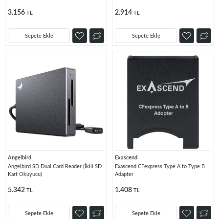
3.156
2.914
TL
TL
Sepete Ekle
Sepete Ekle
Angelbird
Exascend
Angelbird SD Dual Card Reader (İkili SD
Exascend CFexpress Type A to Type B
Kart Okuyucu)
Adapter
5.342
1.408
TL
TL
Sepete Ekle
Sepete Ekle