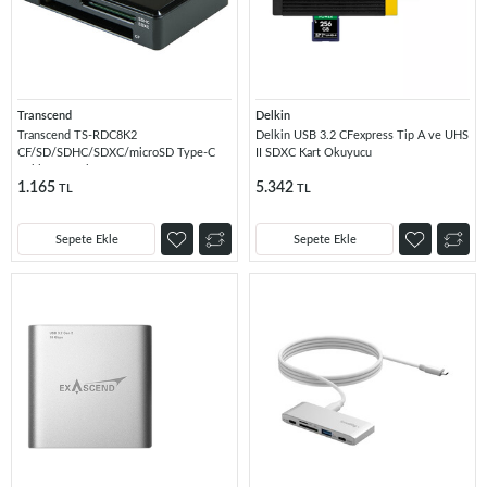
Transcend
Delkin
Transcend TS-RDC8K2
Delkin USB 3.2 CFexpress Tip A ve UHS
CF/SD/SDHC/SDXC/microSD Type-C
II SDXC Kart Okuyucu
Çoklu Kart Okuyucu
1.165
5.342
TL
TL
Sepete Ekle
Sepete Ekle