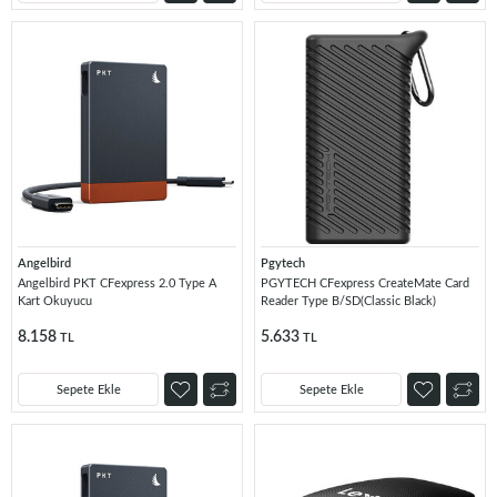
Angelbird
Pgytech
Angelbird PKT CFexpress 2.0 Type A
PGYTECH CFexpress CreateMate Card
Kart Okuyucu
Reader Type B/SD(Classic Black)
8.158
5.633
TL
TL
Sepete Ekle
Sepete Ekle