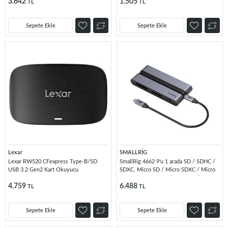
3.642
1.505
TL
TL
Sepete Ekle
Sepete Ekle
Lexar
SMALLRİG
Lexar RW520 CFexpress Type-B/SD
SmallRig 4662 9'u 1 arada SD / SDHC /
USB 3.2 Gen2 Kart Okuyucu
SDXC, Micro SD / Micro SDXC / Micro
SDHC / CFexpress Tip B Kart Okuyucu
4.759
6.488
TL
TL
Sepete Ekle
Sepete Ekle