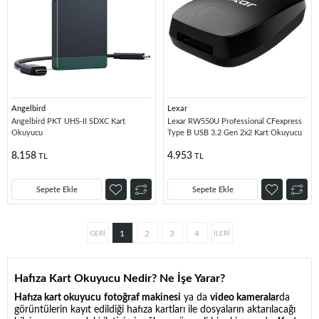
Angelbird
Lexar
Angelbird PKT UHS-II SDXC Kart
Lexar RW550U Professional CFexpress
Okuyucu
Type B USB 3.2 Gen 2x2 Kart Okuyucu
8.158
4.953
TL
TL
Sepete Ekle
Sepete Ekle
1
2
3
4
Hafıza Kart Okuyucu Nedir? Ne İşe Yarar?
Hafıza kart okuyucu
fotoğraf makinesi
ya da
video kameralar
da
görüntülerin kayıt edildiği hafıza kartları ile dosyaların aktarılacağı