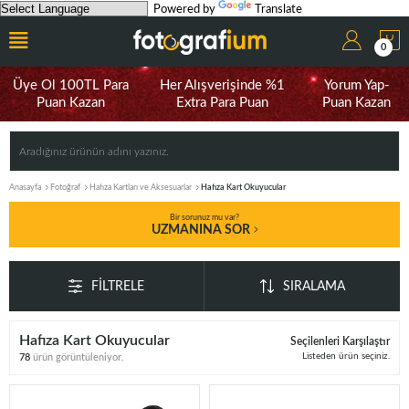
Powered by
Translate
0
Üye Ol 100TL Para
Her Alışverişinde %1
Yorum Yap-
Puan Kazan
Extra Para Puan
Puan Kazan
Anasayfa
Fotoğraf
Hafıza Kartları ve Aksesuarlar
Hafıza Kart Okuyucular
Bir sorunuz mu var?
UZMANINA SOR
FILTRELE
SIRALAMA
Hafıza Kart Okuyucular
Seçilenleri Karşılaştır
Listeden ürün seçiniz.
78
ürün görüntüleniyor.