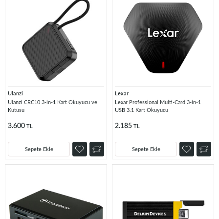
Ulanzi
Lexar
Ulanzi CRC10 3-in-1 Kart Okuyucu ve
Lexar Professional Multi-Card 3-in-1
Kutusu
USB 3.1 Kart Okuyucu
3.600
2.185
TL
TL
Sepete Ekle
Sepete Ekle