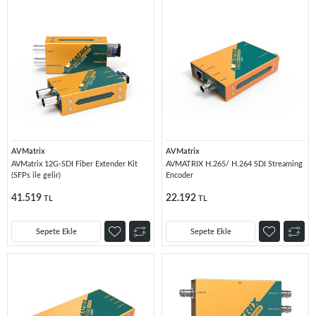
AVMatrix
AVMatrix
AVMatrix 12G-SDI Fiber Extender Kit
AVMATRIX H.265/ H.264 SDI Streaming
(SFPs ile gelir)
Encoder
41.519
22.192
TL
TL
Sepete Ekle
Sepete Ekle