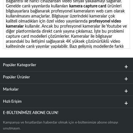
bağlantısı ile harici cihazlardan video sinyali yakalamayı sağlarlar.
Genelde canlı yayınlarda kullanılan
kamera capture card
ürünleri
bilgisayarlara bağlanarak profesyonel kameraların web cam olarak
kullanılmasını amaçlarlar. Bilgisayar üzerindeki kameralar çok
kaliteli olmadıkları için özel video yayınlarında
profesyonel video
kameralar
kullanılır. Ancak bu profesyonel kameralar ile Youtube ve
diğer platformlarda direkt canlı yayına çıkılamaz. İşte bu problemi
capture card modelleri çözümlerler. Kameralar ile bilgisayar
arasındaki bu iletişimi sağlayarak 4K yüksek çözünürlüklü video
kalitesinde canlı yayınlar yapılabilir. Bazı gelişmiş modellerde farklı
çözünürlüklere sahip birden çok kamerada bu kartlar vasıtasıyla
yayınlarda kullanılabilmektedir. İşte bu özellikleriyle yayıncılıkta iş
kolaylaştırıcı çözümler olarak çokça kullanılırlar. Bunun dışında
Popüler Kategoriler
oyun anlatımı videoları yapan Youtuberlar da PlayStation veya
Xbox oyun konsollarından gelen görüntüleri yayına vermek için
tercih ederler. Bu görüntüler Twich gibi sosyal medya
Popüler Ürünler
platformlarında yayınlanabilir hale gelir. Kategori sayfamızda
en iyi
capture card
modellerini bir arada bulabilirsiniz.
Markalar
Capture Kart Çeşitleri Nelerdir?
Hızlı Erişim
Capture kart çeşitleri
bağlandıkları cihazlara ve bağlantı sağlayan
kablo tipine göre değişkenlik gösterir. Yine masaüstü bilgisayarların
E-BÜLTENIMIZE ABONE OLUN!
içine monte edilebilen
capture card modelleri
olduğu gibi taşınabilir
özellikte laptoplar için tercih edilen capture kartlar bulunur. İşte bu
Kampanya ve fırsatlardan haberdar olmak için e-bültenimize abone olmayı
tiplere göre de capture card fiyatları değişkenlik gösterir. Son
unutmayın.
zamanlarda USB bağlantı tipinin standart Typ-c olarak değişmesi