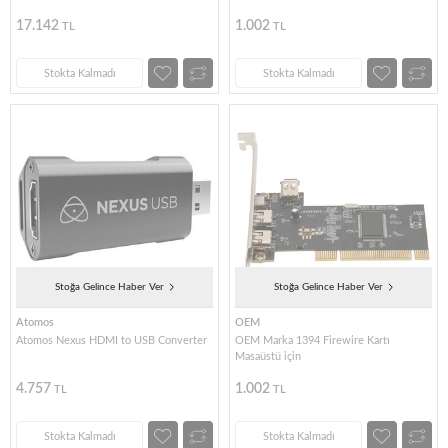
17.142
1.002
TL
TL
Stokta Kalmadı
Stokta Kalmadı
Stoğa Gelince Haber Ver
Stoğa Gelince Haber Ver
Atomos
OEM
Atomos Nexus HDMI to USB Converter
OEM Marka 1394 Firewire Kartı
Masaüstü için
4.757
1.002
TL
TL
Stokta Kalmadı
Stokta Kalmadı