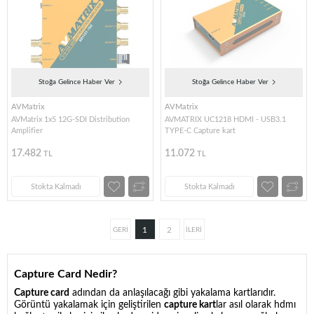
Stoğa Gelince Haber Ver
Stoğa Gelince Haber Ver
AVMatrix
AVMatrix
AVMatrix 1x5 12G-SDI Distribution
AVMATRIX UC1218 HDMI - USB3.1
Amplifier
TYPE-C Capture kart
17.482
11.072
TL
TL
Stokta Kalmadı
Stokta Kalmadı
1
2
Capture Card Nedir?
Capture card
adından da anlaşılacağı gibi yakalama kartlarıdır.
Görüntü yakalamak için geliştirilen
capture kart
lar asıl olarak hdmı