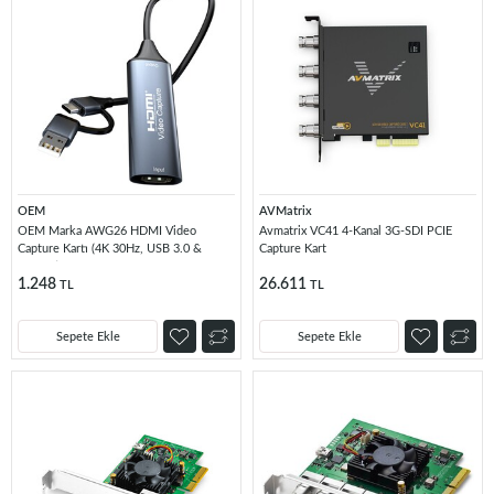
OEM
AVMatrix
OEM Marka AWG26 HDMI Video
Avmatrix VC41 4-Kanal 3G-SDI PCIE
Capture Kartı (4K 30Hz, USB 3.0 &
Capture Kart
Type-C)
1.248
26.611
TL
TL
Sepete Ekle
Sepete Ekle