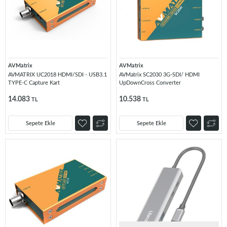
AVMatrix
AVMatrix
AVMATRIX UC2018 HDMI/SDI - USB3.1
AVMatrix SC2030 3G-SDI/ HDMI
TYPE-C Capture Kart
UpDownCross Converter
14.083
10.538
TL
TL
Sepete Ekle
Sepete Ekle