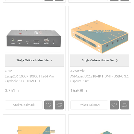
Stoğa Gelince Haber Ver
Stoğa Gelince Haber Ver
OEM
AVMatrix
Ezcap286 1080P 1080p H.264 Pro
AVMatrix UC1218-4K HDMI - USB-C 3.1
kaydedici SDI HDMI HD
Capture Kart
3.751
16.608
TL
TL
Stokta Kalmadı
Stokta Kalmadı