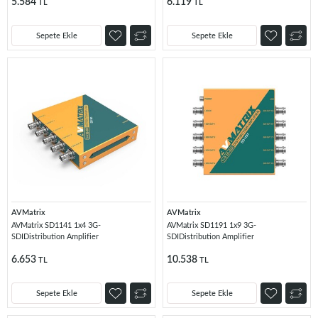
5.584
6.119
TL
TL
Sepete Ekle
Sepete Ekle
AVMatrix
AVMatrix
AVMatrix SD1141 1x4 3G-
AVMatrix SD1191 1x9 3G-
SDIDistribution Amplifier
SDIDistribution Amplifier
6.653
10.538
TL
TL
Sepete Ekle
Sepete Ekle