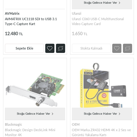
Stoğa Gelince Haber Ver
AVMatrix
Ulanzi
AVMATRIX UC1118 SDI to USB 3.1
Ulanzi C060 USB-C Multifunctional
Type-C Capture Kart
Video Capture Card
12.480
1.650
TL
TL
Sepete Ekle
Stokta Kalmadı
Stoğa Gelince Haber Ver
Stoğa Gelince Haber Ver
Blackmagic
OEM
Blackmagic Design DeckLink Mini
OEM Marka ZR432 HDMI 4K x 2 Ses ve
Monitor 4K
Görüntü Yakalama Kartı