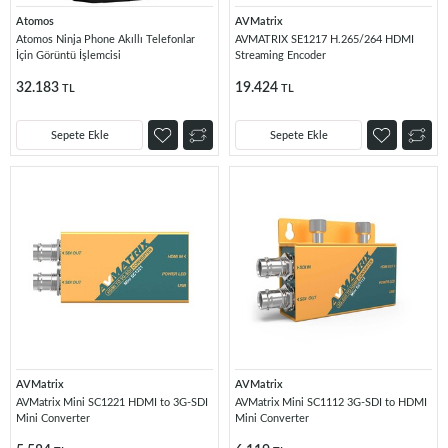
Atomos
AVMatrix
Atomos Ninja Phone Akıllı Telefonlar
AVMATRIX SE1217 H.265/264 HDMI
İçin Görüntü İşlemcisi
Streaming Encoder
32.183
19.424
TL
TL
Sepete Ekle
Sepete Ekle
AVMatrix
AVMatrix
AVMatrix Mini SC1221 HDMI to 3G-SDI
AVMatrix Mini SC1112 3G-SDI to HDMI
Mini Converter
Mini Converter