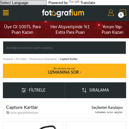
Powered by
Translate
0
Üye Ol 100TL Para
Her Alışverişinde %1
Yorum Yap-
Puan Kazan
Extra Para Puan
Puan Kazan
Anasayfa
Pro Video
Produksiyon Ekipmanları
Capture Kartlar
Bir sorunuz mu var?
UZMANINA SOR
FILTRELE
SIRALAMA
Capture Kartlar
Seçilenleri Karşılaştır
Listeden ürün seçiniz.
31
ürün görüntüleniyor.