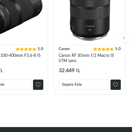
5.0
Canon
5.0
 100-400mm F5.6-8 IS
Canon RF 85mm f/2 Macro IS
STM Lens
32.449
TL
TL
kle
Sepete Ekle