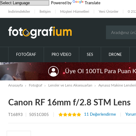
Powered by
Translate
İndirimdekiler
İletişim
Müşteri Hizmetleri
Yeni Ürünler
0 21
FOTOĞRAF
PRO VIDEO
SES
DRONE
Üye Ol 100TL Para Puan 
Anasayfa
Fotoğraf
Lensler ve Lens Aksesuarları
Aynasız Makine Lensleri
Canon RF 16mm f/2.8 STM Lens
11 Değerlendirme
Yorum
T16893
5051C005