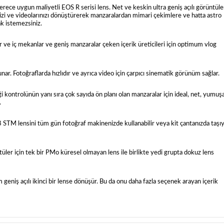
erece uygun maliyetli EOS R serisi lens. Net ve keskin ultra geniş açılı görüntüle
izi ve videolarınızı dönüştürerek manzaralardan mimari çekimlere ve hatta astro
mak istemezsiniz.
e iç mekanlar ve geniş manzaralar çeken içerik üreticileri için optimum vlog
r. Fotoğraflarda hızlıdır ve ayrıca video için çarpıcı sinematik görünüm sağlar.
 kontrolünün yanı sıra çok sayıda ön planı olan manzaralar için ideal, net, yumuş
.
TM lensini tüm gün fotoğraf makinenizde kullanabilir veya kit çantanızda taşıy
 için tek bir PMo küresel olmayan lens ile birlikte yedi grupta dokuz lens
 açılı ikinci bir lense dönüşür. Bu da onu daha fazla seçenek arayan içerik