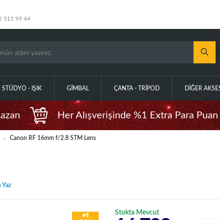
2 511 99 44
STÜDYO - IŞIK
GIMBAL
ÇANTA - TRIPOD
DIĞER AKS
Kazan
Her Alışverişinde %1 Extra Para Puan
Canon RF 16mm f/2.8 STM Lens
 Yaz
Stokta Mevcut