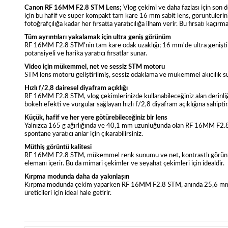
Canon RF 16MM F2.8 STM Lens;
Vlog çekimi ve daha fazlası için son d
için bu hafif ve süper kompakt tam kare 16 mm sabit lens, görüntülerin
fotoğrafçılığa kadar her fırsatta yaratıcılığa ilham verir. Bu fırsatı kaçır
Tüm ayrıntıları yakalamak için ultra geniş görünüm
RF 16MM F2.8 STM'nin tam kare odak uzaklığı; 16 mm'de ultra geniştir v
potansiyeli ve harika yaratıcı fırsatlar sunar.
Video için mükemmel, net ve sessiz STM motoru
STM lens motoru geliştirilmiş, sessiz odaklama ve mükemmel akıcılık suna
Hızlı f/2,8 dairesel diyafram açıklığı
RF 16MM F2.8 STM, vlog çekimlerinizde kullanabileceğiniz alan derinliği
bokeh efekti ve vurgular sağlayan hızlı f/2,8 diyafram açıklığına sahiptir
Küçük, hafif ve her yere götürebileceğiniz bir lens
Yalnızca 165 g ağırlığında ve 40,1 mm uzunluğunda olan RF 16MM F2.8 S
spontane yaratıcı anlar için çıkarabilirsiniz.
Müthiş görüntü kalitesi
RF 16MM F2.8 STM, mükemmel renk sunumu ve net, kontrastlı görüntüler
elemanı içerir. Bu da mimari çekimler ve seyahat çekimleri için idealdir.
Kırpma modunda daha da yakınlaşın
Kırpma modunda çekim yaparken RF 16MM F2.8 STM, anında 25,6 mm geniş
üreticileri için ideal hale getirir.