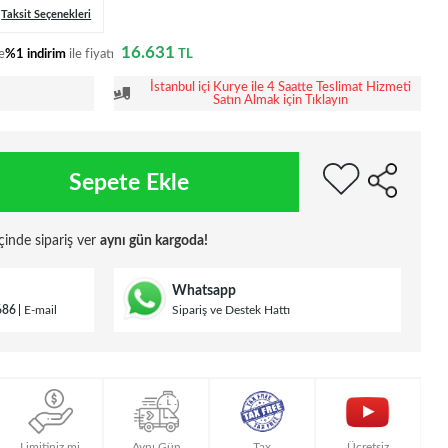
Taksit Seçenekleri
16.631
e
%1 indirim
ile fiyatı
TL
İstanbul içi Kurye ile 4 Saatte Teslimat Hizmeti
Satın Almak için Tıklayın
Sepete Ekle
çinde sipariş ver
aynı gün kargoda!
Whatsapp
686
E-mail
Sipariş ve Destek Hattı
Limitiniz mi
Aynı Gün
Tax
Ücretsiz