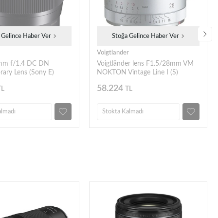
 Gelince Haber Ver
Stoğa Gelince Haber Ver
Voigtlander
mm f/1.4 DC DN
Voigtländer lens F1.5/28mm VM
ary Lens (Sony E)
NOKTON Vintage Line I (S)
58.224
TL
TL
almadı
Stokta Kalmadı