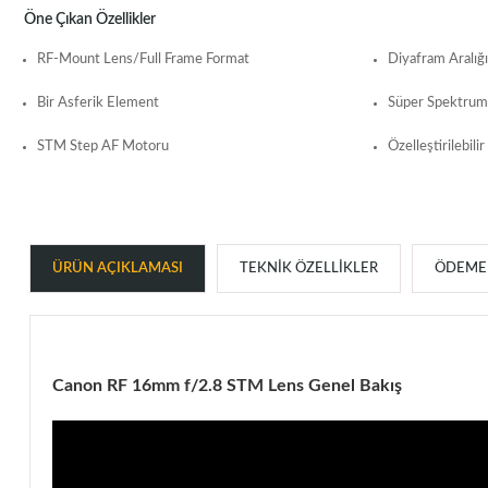
Öne Çıkan Özellikler
RF-Mount Lens/Full Frame Format
Diyafram Aralığı
Bir Asferik Element
Süper Spektrum
STM Step AF Motoru
Özelleştirilebili
ÜRÜN AÇIKLAMASI
TEKNIK ÖZELLIKLER
ÖDEME 
Canon RF 16mm f/2.8 STM Lens Genel Bakış