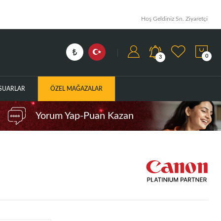
Hoş Geldiniz Sn. Ziyaretçi
0
3
ESUARLAR
ÖZEL MAĞAZALAR
Yorum Yap-Puan Kazan