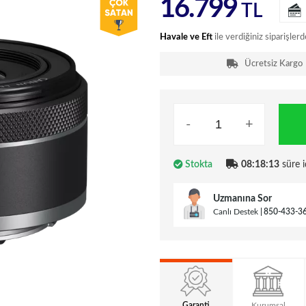
16.799
TL
Havale ve Eft
ile verdiğiniz siparişlerd
Ücretsiz Kargo
-
+
Stokta
08:18:12
süre i
Uzmanına Sor
Canlı Destek
850-433-3
Garanti
Kurumsal