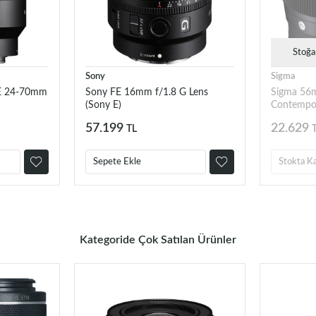
Stoğa
Sony
Sigma
FE 24-70mm
Sony FE 16mm f/1.8 G Lens
Sigma 56
(Sony E)
Contempor
57.199
22.629
TL
Sepete Ekle
Stokta K
Kategoride Çok Satılan Ürünler