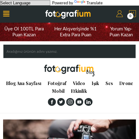
Powered by
Translate
0
Üye Ol 100TL Para
Her Alışverişinde %1
Yorum Yap-
Puan Kazan
Extra Para Puan
Puan Kazan
Blog Ana Sayfası
Fotoğraf
Video
Işık
Ses
Drone
Mobil
Etkinlik