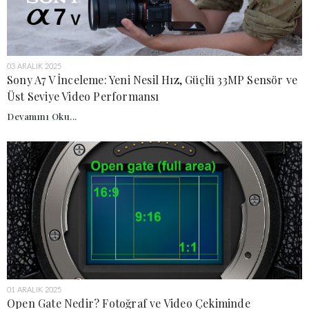
03 ARALIK 2025
Sony A7 V İnceleme: Yeni Nesil Hız, Güçlü 33MP Sensör ve
Üst Seviye Video Performansı
Devamını Oku...
01 ARALIK 2025
Open Gate Nedir? Fotoğraf ve Video Çekiminde