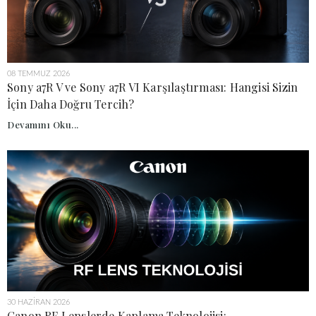
08 TEMMUZ 2026
Sony a7R V ve Sony a7R VI Karşılaştırması: Hangisi Sizin
İçin Daha Doğru Tercih?
Devamını Oku...
30 HAZIRAN 2026
Canon RF Lenslerde Kaplama Teknolojisi: