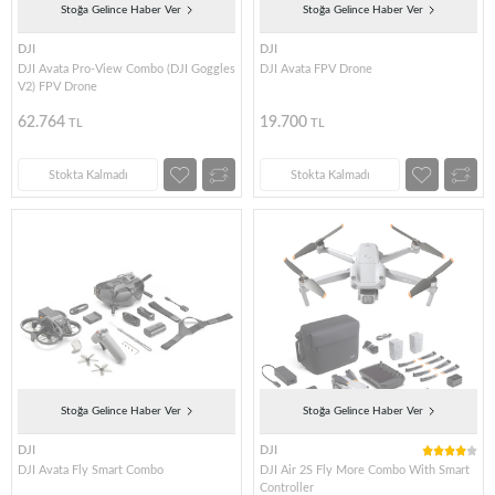
Stoğa Gelince Haber Ver
Stoğa Gelince Haber Ver
DJI
DJI
DJI Avata Pro-View Combo (DJI Goggles
DJI Avata FPV Drone
V2) FPV Drone
62.764
19.700
TL
TL
Stokta Kalmadı
Stokta Kalmadı
Stoğa Gelince Haber Ver
Stoğa Gelince Haber Ver
DJI
DJI
DJI Avata Fly Smart Combo
DJI Air 2S Fly More Combo With Smart
Controller