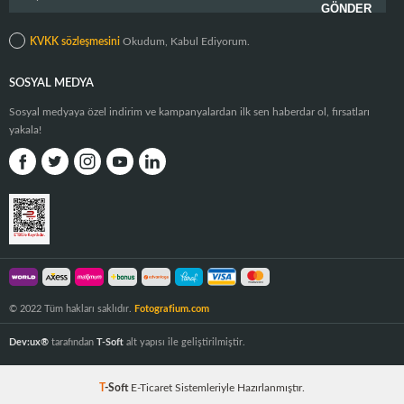
KVKK sözleşmesini
Okudum, Kabul Ediyorum.
SOSYAL MEDYA
Sosyal medyaya özel indirim ve kampanyalardan ilk sen haberdar ol, fırsatları
yakala!
© 2022 Tüm hakları saklıdır.
Fotografium.com
Dev:ux®
tarafından
T-Soft
alt yapısı ile geliştirilmiştir.
T
-Soft
E-Ticaret
Sistemleriyle Hazırlanmıştır.