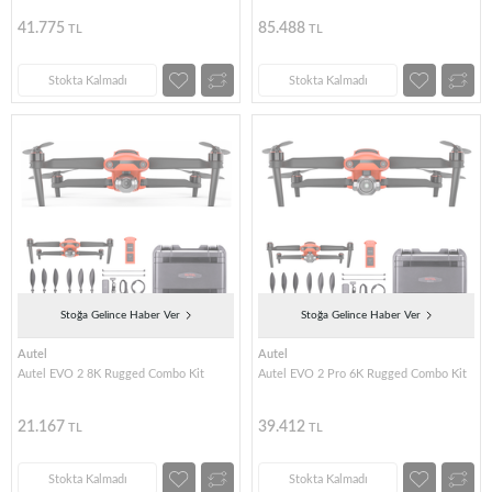
41.775
85.488
TL
TL
Stokta Kalmadı
Stokta Kalmadı
Stoğa Gelince Haber Ver
Stoğa Gelince Haber Ver
Autel
Autel
Autel EVO 2 8K Rugged Combo Kit
Autel EVO 2 Pro 6K Rugged Combo Kit
21.167
39.412
TL
TL
Stokta Kalmadı
Stokta Kalmadı