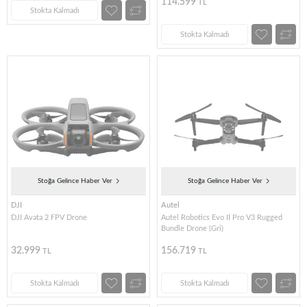
114.599
TL
Stokta Kalmadı
Stokta Kalmadı
Stoğa Gelince Haber Ver
Stoğa Gelince Haber Ver
DJI
Autel
DJI Avata 2 FPV Drone
Autel Robotics Evo II Pro V3 Rugged
Bundle Drone (Gri)
32.999
156.719
TL
TL
Stokta Kalmadı
Stokta Kalmadı