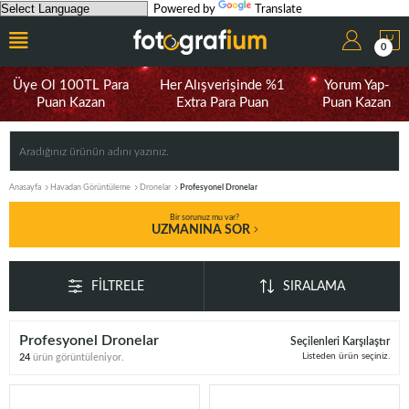
Powered by
Translate
0
Üye Ol 100TL Para
Her Alışverişinde %1
Yorum Yap-
Puan Kazan
Extra Para Puan
Puan Kazan
Anasayfa
Havadan Görüntüleme
Dronelar
Profesyonel Dronelar
Bir sorunuz mu var?
UZMANINA SOR
FILTRELE
SIRALAMA
Profesyonel Dronelar
Seçilenleri Karşılaştır
Listeden ürün seçiniz.
24
ürün görüntüleniyor.