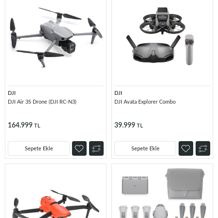
DJI
DJI
DJI Air 3S Drone (DJI RC-N3)
DJI Avata Explorer Combo
164.999
39.999
TL
TL
Sepete Ekle
Sepete Ekle