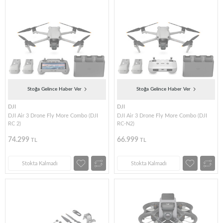
Stoğa Gelince Haber Ver
Stoğa Gelince Haber Ver
DJI
DJI
DJI Air 3 Drone Fly More Combo (DJI
DJI Air 3 Drone Fly More Combo (DJI
RC 2)
RC-N2)
74.299
66.999
TL
TL
Stokta Kalmadı
Stokta Kalmadı