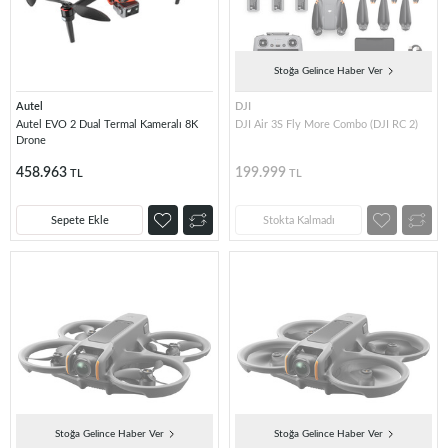
Stoğa Gelince Haber Ver
Autel
DJI
Autel EVO 2 Dual Termal Kameralı 8K
DJI Air 3S Fly More Combo (DJI RC 2)
Drone
458.963
199.999
TL
TL
Sepete Ekle
Stokta Kalmadı
Stoğa Gelince Haber Ver
Stoğa Gelince Haber Ver