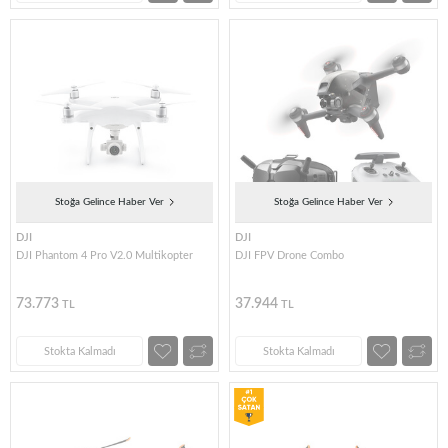
Stoğa Gelince Haber Ver
Stoğa Gelince Haber Ver
DJI
DJI
DJI Phantom 4 Pro V2.0 Multikopter
DJI FPV Drone Combo
73.773
37.944
TL
TL
Stokta Kalmadı
Stokta Kalmadı