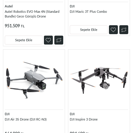
Autel
DJI
Autel Robotics EVO Max 4N (Standard
DJI Mavic 3T Plus Combo
Bundle) Gece Görüşlü Drone
951.509
TL
Sepete Ekle
Sepete Ekle
DJI
DJI
DJI Air 3S Drone (DJI RC-N3)
DJI Inspire 3 Drone