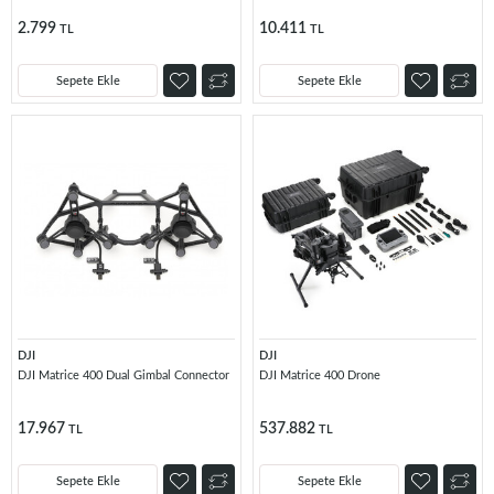
2.799
10.411
TL
TL
Sepete Ekle
Sepete Ekle
DJI
DJI
DJI Matrice 400 Dual Gimbal Connector
DJI Matrice 400 Drone
17.967
537.882
TL
TL
Sepete Ekle
Sepete Ekle