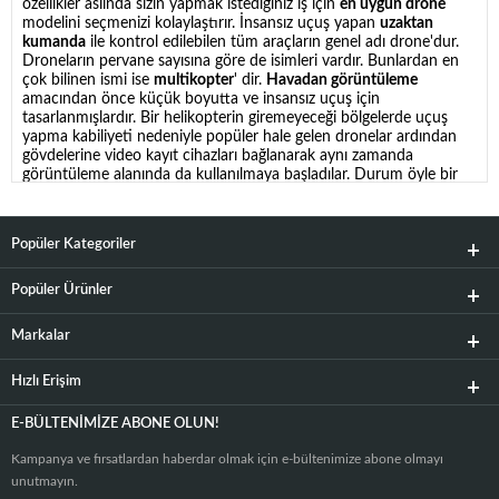
özellikler aslında sizin yapmak istediğiniz iş için
en uygun drone
modelini seçmenizi kolaylaştırır. İnsansız uçuş yapan
uzaktan
kumanda
ile kontrol edilebilen tüm araçların genel adı drone'dur.
Droneların pervane sayısına göre de isimleri vardır. Bunlardan en
çok bilinen ismi ise
multikopter
' dir.
Havadan görüntüleme
amacından önce küçük boyutta ve insansız uçuş için
tasarlanmışlardır. Bir helikopterin giremeyeceği bölgelerde uçuş
yapma kabiliyeti nedeniyle popüler hale gelen dronelar ardından
gövdelerine video kayıt cihazları bağlanarak aynı zamanda
görüntüleme alanında da kullanılmaya başladılar. Durum öyle bir
hale geldi ki diğer kullanım alanları daha geri planda kalarak
dronelar sadece profesyonel havadan görüntüleme aracı olarak
bilir oldu. Aslında dronelar bunun dışında havasal haritacılık, zirai
Popüler Kategoriler
ilaçlama, taşımacılık, savunma sanayi, ilk yardım ve kurtarma gibi
bir çok değişik alanda kullanılmaktadır.
Endüstriyel drone
olarak
bilinen bu modeller her geçen yıl gelişiyor. Video ve fotoğraf
Popüler Ürünler
alanında drone denildiği zaman tabi 4K video kaydı açık diyaframlı
kaliteli
lensler
i bulunan küçük gövdeli ve uzun süre havada
Markalar
kalabilen modeller akla geliyor. İşte iyi bir drone modeli için video
ve fotoğraf söz konusu olduğunda bu kriterlere dikkat edilmelidir.
Hızlı Erişim
Bunlardan ilki tabi görüntü kalitesidir. Günümüzde
DJI drone
modelleri
başta olmak üzere çoğu cihaz 4K 60 fps video çekim
çözünürlüğüne sahiptir. Bunun için video kalitesi için diğer
E-BÜLTENIMIZE ABONE OLUN!
özelliklere odaklanmak faydalı olacaktır. Bunların başında da lens
kalitesi geliyor. Özellikle yüksek irtifalarda çekim yapılırken doğru
Kampanya ve fırsatlardan haberdar olmak için e-bültenimize abone olmayı
bir pozlama elde edilebilmesi için bu çok önemlidir. Yine gece
unutmayın.
yapılacak havadan görüntülemelerde lenslerde açık diyafram yani