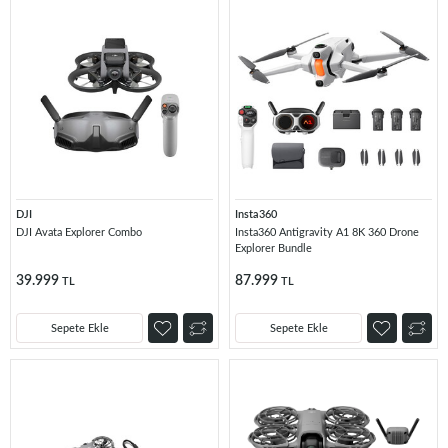
DJI
Insta360
DJI Avata Explorer Combo
Insta360 Antigravity A1 8K 360 Drone
Explorer Bundle
39.999
87.999
TL
TL
Sepete Ekle
Sepete Ekle