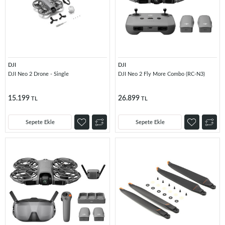
DJI
DJI
DJI Neo 2 Drone - Single
DJI Neo 2 Fly More Combo (RC-N3)
15.199
26.899
TL
TL
Sepete Ekle
Sepete Ekle