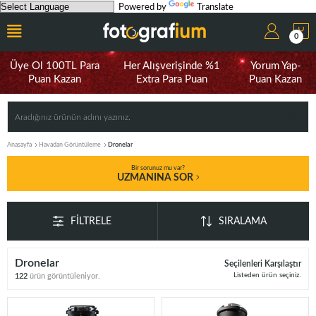
Powered by
Translate
0
Üye Ol 100TL Para
Her Alışverişinde %1
Yorum Yap-
Puan Kazan
Extra Para Puan
Puan Kazan
Anasayfa
Havadan Görüntüleme
Dronelar
Bir sorunuz mu var?
UZMANINA SOR
FILTRELE
SIRALAMA
Dronelar
Seçilenleri Karşılaştır
Listeden ürün seçiniz.
122
ürün görüntüleniyor.