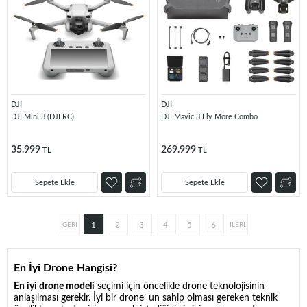
DJI
DJI
DJI Mini 3 (DJI RC)
DJI Mavic 3 Fly More Combo
35.999
269.999
TL
TL
Sepete Ekle
Sepete Ekle
1
2
3
4
5
6
En İyi Drone Hangisi?
En iyi drone modeli
seçimi için öncelikle drone teknolojisinin
anlaşılması gerekir. İyi bir drone’ un sahip olması gereken teknik