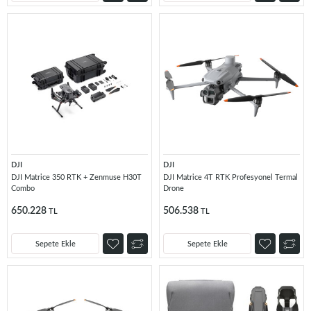
DJI
DJI
DJI Matrice 350 RTK + Zenmuse H30T
DJI Matrice 4T RTK Profesyonel Termal
Combo
Drone
650.228
506.538
TL
TL
Sepete Ekle
Sepete Ekle