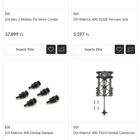
DJI
DJI
DJI Neo 2 Motion Fly More Combo
DJI Matrice 400 2510F Pervane Seti
37.899
5.597
TL
TL
Sepete Ekle
Sepete Ekle
DJI
DJI
DJI Matrice 400 Gimbal Damper
DJI Matrice 400 Third Gimbal Connector