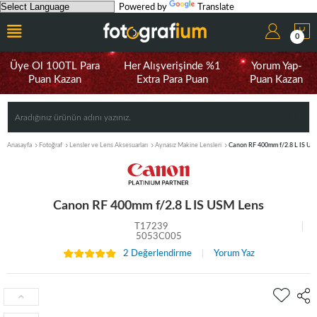
Powered by
Translate
0
Üye Ol 100TL Para
Her Alışverişinde %1
Yorum Yap-
Puan Kazan
Extra Para Puan
Puan Kazan
Anasayfa
Fotoğraf
Lensler ve Lens Aksesuarları
Aynasız Makine Lensleri
Canon RF 400mm f/2.8 L IS US
Canon RF 400mm f/2.8 L IS USM Lens
T17239
5053C005
2 Değerlendirme
Yorum Yaz