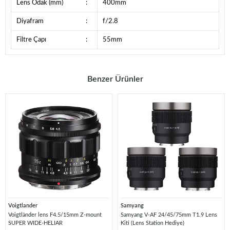
Lens Odak (mm)
:
400mm
Diyafram
:
f/2.8
Filtre Çapı
:
55mm
Benzer Ürünler
Voigtlander
Samyang
Voigtländer lens F4.5/15mm Z-mount
Samyang V-AF 24/45/75mm T1.9 Lens
SUPER WIDE-HELIAR
Kiti (Lens Station Hediye)