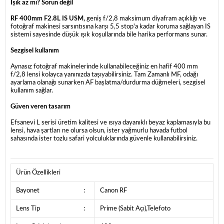
Işık az mı? Sorun değil
RF 400mm F2.8L IS USM,
geniş f/2,8 maksimum diyafram açıklığı ve
fotoğraf makinesi sarsıntısına karşı 5,5 stop'a kadar koruma sağlayan IS
sistemi sayesinde düşük ışık koşullarında bile harika performans sunar.
Sezgisel kullanım
Aynasız fotoğraf makinelerinde kullanabileceğiniz en hafif 400 mm
f/2,8 lensi kolayca yanınızda taşıyabilirsiniz. Tam Zamanlı MF, odağı
ayarlama olanağı sunarken AF başlatma/durdurma düğmeleri, sezgisel
kullanım sağlar.
Güven veren tasarım
Efsanevi L serisi üretim kalitesi ve ısıya dayanıklı beyaz kaplamasıyla bu
lensi, hava şartları ne olursa olsun, ister yağmurlu havada futbol
sahasında ister tozlu safari yolculuklarında güvenle kullanabilirsiniz.
Ürün Özellikleri
Bayonet
:
Canon RF
Lens Tip
:
Prime (Sabit Açı),Telefoto