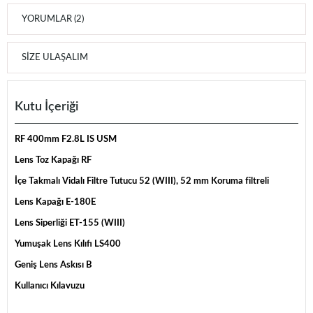
YORUMLAR (2)
SIZE ULAŞALIM
Kutu İçeriği
RF 400mm F2.8L IS USM
Lens Toz Kapağı RF
İçe Takmalı Vidalı Filtre Tutucu 52 (WIII), 52 mm Koruma filtreli
Lens Kapağı E-180E
Lens Siperliği ET-155 (WIII)
Yumuşak Lens Kılıfı LS400
Geniş Lens Askısı B
Kullanıcı Kılavuzu