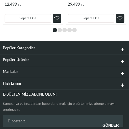
12.499
29.499
TL
TL
Sepete Ekle
Sepete Ekle
Popüler Kategoriler
Popüler Ürünler
Markalar
Hızlı Erişim
E-BÜLTENIMIZE ABONE OLUN!
Kampanya ve fırsatlardan haberdar olmak için e-bültenimize abone olmayı
unutmayın.