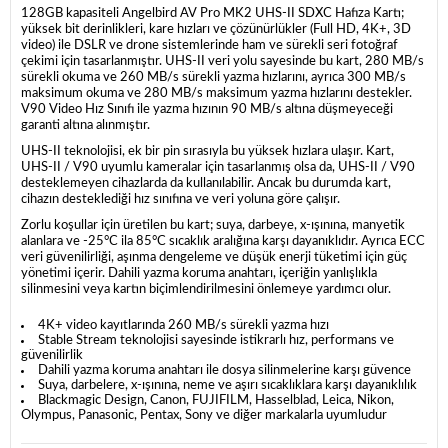
128GB kapasiteli Angelbird AV Pro MK2 UHS-II SDXC Hafıza Kartı;
yüksek bit derinlikleri, kare hızları ve çözünürlükler (Full HD, 4K+, 3D
video) ile DSLR ve drone sistemlerinde ham ve sürekli seri fotoğraf
çekimi için tasarlanmıştır. UHS-II veri yolu sayesinde bu kart, 280 MB/s
sürekli okuma ve 260 MB/s sürekli yazma hızlarını, ayrıca 300 MB/s
maksimum okuma ve 280 MB/s maksimum yazma hızlarını destekler.
V90 Video Hız Sınıfı ile yazma hızının 90 MB/s altına düşmeyeceği
garanti altına alınmıştır.
UHS-II teknolojisi, ek bir pin sırasıyla bu yüksek hızlara ulaşır. Kart,
UHS-II / V90 uyumlu kameralar için tasarlanmış olsa da, UHS-II / V90
desteklemeyen cihazlarda da kullanılabilir. Ancak bu durumda kart,
cihazın desteklediği hız sınıfına ve veri yoluna göre çalışır.
Zorlu koşullar için üretilen bu kart; suya, darbeye, x-ışınına, manyetik
alanlara ve -25°C ila 85°C sıcaklık aralığına karşı dayanıklıdır. Ayrıca ECC
veri güvenilirliği, aşınma dengeleme ve düşük enerji tüketimi için güç
yönetimi içerir. Dahili yazma koruma anahtarı, içeriğin yanlışlıkla
silinmesini veya kartın biçimlendirilmesini önlemeye yardımcı olur.
4K+ video kayıtlarında 260 MB/s sürekli yazma hızı
Stable Stream teknolojisi sayesinde istikrarlı hız, performans ve
güvenilirlik
Dahili yazma koruma anahtarı ile dosya silinmelerine karşı güvence
Suya, darbelere, x-ışınına, neme ve aşırı sıcaklıklara karşı dayanıklılık
Blackmagic Design, Canon, FUJIFILM, Hasselblad, Leica, Nikon,
Olympus, Panasonic, Pentax, Sony ve diğer markalarla uyumludur