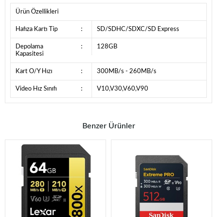
Ürün Özellikleri
Hafıza Kartı Tip
:
SD/SDHC/SDXC/SD Express
Depolama
:
128GB
Kapasitesi
Kart O/Y Hızı
:
300MB/s - 260MB/s
Video Hız Sınıfı
:
V10,V30,V60,V90
Benzer Ürünler