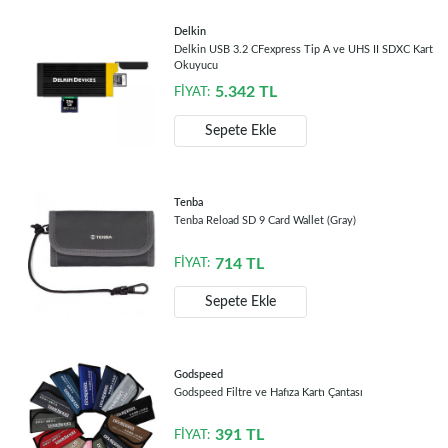
Delkin
Delkin USB 3.2 CFexpress Tip A ve UHS II SDXC Kart
Okuyucu
5.342
TL
FİYAT:
Sepete Ekle
Tenba
Tenba Reload SD 9 Card Wallet (Gray)
714
TL
FİYAT:
Sepete Ekle
Godspeed
Godspeed Filtre ve Hafıza Kartı Çantası
391
TL
FİYAT: