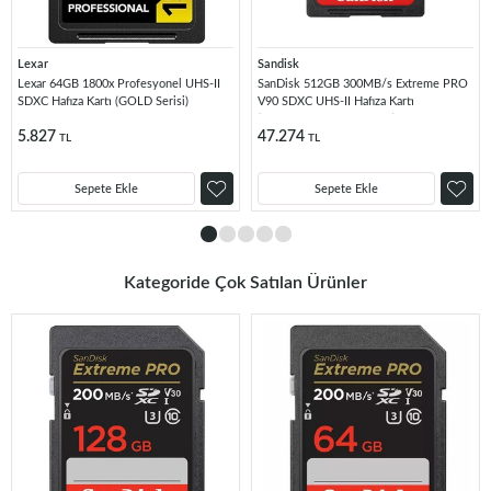
Lexar
Sandisk
Lexar 64GB 1800x Profesyonel UHS-II
SanDisk 512GB 300MB/s Extreme PRO
SDXC Hafıza Kartı (GOLD Serisi)
V90 SDXC UHS-II Hafıza Kartı
(SDSDXDM-512G-GN4IN)
5.827
47.274
TL
TL
Sepete Ekle
Sepete Ekle
Kategoride Çok Satılan Ürünler