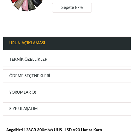
Sepete Ekle
ÜRÜN AÇIKLAMASI
TEKNIK ÖZELLIKLER
ÖDEME SEÇENEKLERI
YORUMLAR (0)
SIZE ULAŞALIM
Angelbird 128GB 300mb/s UHS-II SD V90 Hafıza Kartı