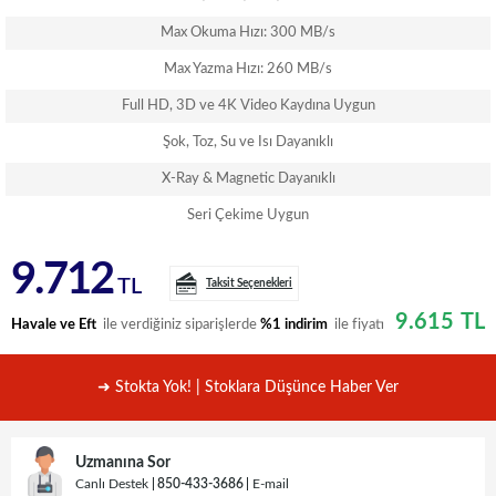
Max Okuma Hızı: 300 MB/s
Max Yazma Hızı: 260 MB/s
Full HD, 3D ve 4K Video Kaydına Uygun
Şok, Toz, Su ve Isı Dayanıklı
X-Ray & Magnetic Dayanıklı
Seri Çekime Uygun
9.712
TL
Taksit Seçenekleri
9.615
TL
Havale ve Eft
ile verdiğiniz siparişlerde
%1 indirim
ile fiyatı
➜ Stokta Yok! | Stoklara Düşünce Haber Ver
Uzmanına Sor
Canlı Destek
850-433-3686
E-mail