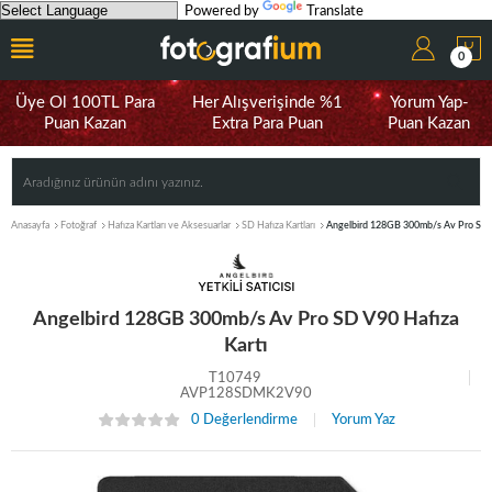
Powered by
Translate
0
Üye Ol 100TL Para
Her Alışverişinde %1
Yorum Yap-
Puan Kazan
Extra Para Puan
Puan Kazan
Anasayfa
Fotoğraf
Hafıza Kartları ve Aksesuarlar
SD Hafıza Kartları
Angelbird 128GB 300mb/s Av Pro SD 
Angelbird 128GB 300mb/s Av Pro SD V90 Hafıza
Kartı
T10749
AVP128SDMK2V90
0 Değerlendirme
Yorum Yaz