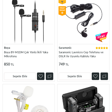
Boya
Saramonic
Boya BY-M1DM Çok Yönlü İkili Yaka
Saramonic Lavmicro Cep Telefonu ve
Mikrofonu
DSLR ile Uyumlu Kablolu Yaka
Mikrofonu
850
749
TL
TL
Sepete Ekle
Sepete Ekle