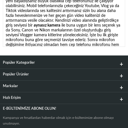
yeni başladıysanız büyük olasılıkla cep telefonunuz ile çalışıyor
olabilirsiniz. Mobil telefonlarınızla çekeceğiniz Youtube, Vlog ya da
Tiktok videolarında ses kalitesini arttırmanız sizin bu alana daha
fazla heveslenmenize ve her geçen gün video kalitenizi de
arttırmanıza vesile olacaktır. Kendinizi video alanında geliştirdikçe
giriş seviyesi bir
aynasız kamera
ile buna uygun bir lens seçerek ya
da Sony, Canon ve Nikon markalarının özel oluşturduğu giriş
seviyesi Vlogger kamera kitlerine yöneleceksiniz. İşte bu ilk girişte
mikrofonu buna göre seçmenizi tavsiye ederiz. Sonra mikrofon
değişimine ihtiyacınız olmadan hem cep telefonu mikrofonu hem
de DSLR Mikrofonu olarak kullanacağınız giriş seviyesi kablosuz ve
kablolu yaka mikrofonlarından başlıyoruz.
Popüler Kategoriler
Yaka Mikrofonu Nasıl Kullanılır?
Yaka mikrofonu
Youtube videolarında kullanılan temel
Popüler Ürünler
ekipmanlardandır. Ses kalitesinin yükselmesi videoların izlenmesini
arttırdığı bilinen bir gerçektir. Bu nedenle izlenme oranı yüksek
Markalar
olan Youtuberların kullandığı yaka
mikrofonlar
sürekli
araştırılmaktadır. Özellikle wireless yaka mikrofon çeşitlerinden
Hızlı Erişim
Rode
wireless go ve Saramonic blink 500 B2 modelleri bu yıl video
içerik üreticilerinin en çok tercih ettikleri ürünler olmuşlardır. Video
içeriklerinde ses kalitesinin yükselmesi için en iyi yaka mikrofonu
E-BÜLTENIMIZE ABONE OLUN!
markalarını kullanmanız önemlidir. Bununla beraber yaka
mikrofonu kullanırken dikkat edilmesi gereken durumlar da vardır.
Kampanya ve fırsatlardan haberdar olmak için e-bültenimize abone olmayı
Bu teknikleri de uyguladığınızda en iyi ses kalitesini sağlayabilirsiniz.
unutmayın.
Mikrofon sistemi
ister kablolu olsun isterse kablosuz olsun ilk