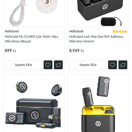
Hollyland
Hollyland
Hollyland HL-OLM03 Çok Yönlü Yaka
Hollyland Lark Max Duo İkili Kablosuz
Mikrofonu (Beyaz)
Mikrofon Sistemi
899
8.949
TL
TL
Sepete Ekle
Sepete Ekle