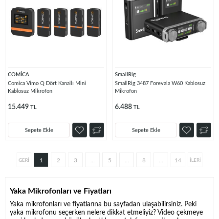
COMİCA
SmallRig
Comica Vimo Q Dört Kanallı Mini
SmallRig 3487 Forevala W60 Kablosuz
Kablosuz Mikrofon
Mikrofon
15.449
6.488
TL
TL
Sepete Ekle
Sepete Ekle
1
2
3
...
5
...
8
...
14
Yaka Mikrofonları ve Fiyatları
Yaka mikrofonları ve fiyatlarına bu sayfadan ulaşabilirsiniz. Peki
yaka mikrofonu seçerken nelere dikkat etmeliyiz? Video çekmeye