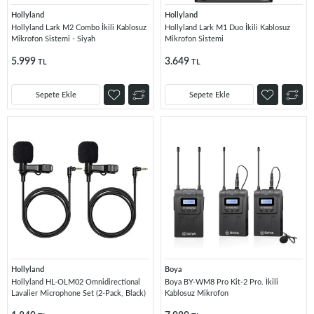
Hollyland
Hollyland
Hollyland Lark M2 Combo İkili Kablosuz
Hollyland Lark M1 Duo İkili Kablosuz
Mikrofon Sistemi - Siyah
Mikrofon Sistemi
5.999
3.649
TL
TL
Sepete Ekle
Sepete Ekle
Hollyland
Boya
Hollyland HL-OLM02 Omnidirectional
Boya BY-WM8 Pro Kit-2 Pro. İkili
Lavalier Microphone Set (2-Pack, Black)
Kablosuz Mikrofon