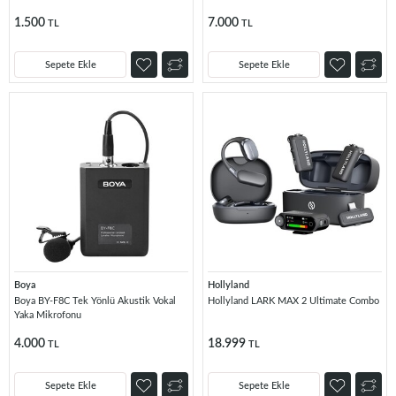
1.500
7.000
TL
TL
Sepete Ekle
Sepete Ekle
Boya
Hollyland
Boya BY-F8C Tek Yönlü Akustik Vokal
Hollyland LARK MAX 2 Ultimate Combo
Yaka Mikrofonu
4.000
18.999
TL
TL
Sepete Ekle
Sepete Ekle