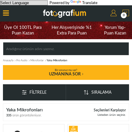
Powered by
Translate
0
Üye Ol 100TL Para
Her Alışverişinde %1
Yorum Yap-
Puan Kazan
Extra Para Puan
Puan Kazan
Anasayfa
Pro Audio
Mikrofonlar
Yaka Mikrofonları
Bir sorunuz mu var?
UZMANINA SOR
FILTRELE
SIRALAMA
Yaka Mikrofonları
Seçilenleri Karşılaştır
Listeden ürün seçiniz.
335
ürün görüntüleniyor.