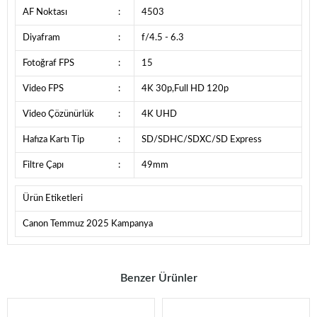
AF Noktası
:
4503
Diyafram
:
f/4.5 - 6.3
Fotoğraf FPS
:
15
Video FPS
:
4K 30p,Full HD 120p
Video Çözünürlük
:
4K UHD
Hafıza Kartı Tip
:
SD/SDHC/SDXC/SD Express
Filtre Çapı
:
49mm
Ürün Etiketleri
Canon Temmuz 2025 Kampanya
Benzer Ürünler