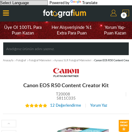
Powered by
Translate
0
Üye Ol 100TL Para
Her Alışverişinde %1
Yorum Yap-
Puan Kazan
Extra Para Puan
Puan Kazan
Anasayfa
Fotoğraf
Fotoğraf Makineleri
Aynasız SLR Fotoğraf Makineleri
Canon EOS R50 Content Creator
Canon EOS R50 Content Creator Kit
T20008
5811C035
12 Değerlendirme
Yorum Yaz