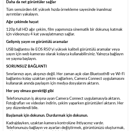
Daha da net görüntüler sağlar
Tüm sensörden 6K yüksek hızda örnekleme sayesinde inanılmaz
ayrıntıları yakalayın.
Ağır çekimde hayat
120p full HD ağır çekim, film yapımınıza sinematik bir dokunuş katmak
için videonuzu 4 kat yavaşlatmanızı sağlar.
Gelişmiş yayın ve görüntülü aramalar
USB bağlantısı ile EOS R50'yi yüksek kaliteli görüntülü aramalar veya
yayın için web kamerası olarak kolayca kullanabilirsiniz. Yalnızca bağlayın
ve yayına başlayın.
SORUNSUZ BAĞLANTI
Sınırlarınızı aşın, akışınızı değil. Her zaman açık olan Bluetooth® ve Wi-Fi
bağlantısı kolay uzaktan çekim sağlarken, Camera Connect uygulamasını
kullanarak anında paylaşım için medya dosyalarını aktarın.
Her şey olması gerektiği gibi
Telefonunuzun iş akışına uyan Camera Connect uygulamasıyla aktarın.
Fotoğrafları ve videoları indirin, çekim yaparken görüntüleri aktarın. Her
şey düzenlendi bile.
Başlamak için dokunun. Durdurmak için dokunun.
Kadrajdayken, uzaktan kamera kontrolüne ihtiyacınız vardır.
Telefonunuzu bağlayın ve ayarları değiştirmek, görüntünüzü oluşturmak,