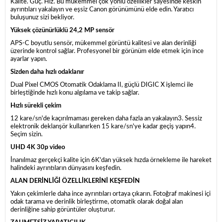
Kalite. Güç. Hız. Bu mükemmel çok yönlü özellikler sayesinde keskin
ayrıntıları yakalayın ve eşsiz Canon görünümünü elde edin. Yaratıcı
buluşunuz sizi bekliyor.
Yüksek çözünürlüklü 24,2 MP sensör
APS-C boyutlu sensör, mükemmel görüntü kalitesi ve alan derinliği
üzerinde kontrol sağlar. Profesyonel bir görünüm elde etmek için ince
ayarlar yapın.
Sizden daha hızlı odaklanır
Dual Pixel CMOS Otomatik Odaklama II, güçlü DIGIC X işlemci ile
birleştiğinde hızlı konu algılama ve takip sağlar.
Hızlı sürekli çekim
12 kare/sn'de kaçırılmaması gereken daha fazla an yakalayın3. Sessiz
elektronik deklanşör kullanırken 15 kare/sn'ye kadar geçiş yapın4.
Seçim sizin.
UHD 4K 30p video
İnanılmaz gerçekçi kalite için 6K'dan yüksek hızda örnekleme ile hareket
halindeki ayrıntıların dünyasını keşfedin.
ALAN DERİNLİĞİ ÖZELLİKLERİNİ KEŞFEDİN
Yakın çekimlerle daha ince ayrıntıları ortaya çıkarın. Fotoğraf makinesi içi
odak tarama ve derinlik birleştirme, otomatik olarak doğal alan
derinliğine sahip görüntüler oluşturur.