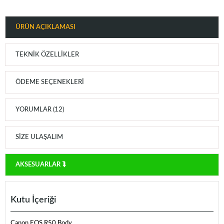
ÜRÜN AÇIKLAMASI
TEKNIK ÖZELLIKLER
ÖDEME SEÇENEKLERI
YORUMLAR (12)
SIZE ULAŞALIM
AKSESUARLAR ⮯
Kutu İçeriği
Canon EOS R50 Body