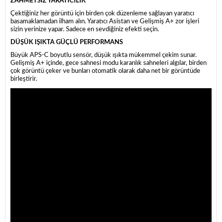
ZAHMETSİZ YARATICILIK
Çektiğiniz her görüntü için birden çok düzenleme sağlayan yaratıcı
basamaklamadan ilham alın. Yaratıcı Asistan ve Gelişmiş A+ zor işleri
sizin yerinize yapar. Sadece en sevdiğiniz efekti seçin.
DÜŞÜK IŞIKTA GÜÇLÜ PERFORMANS
Büyük APS-C boyutlu sensör, düşük ışıkta mükemmel çekim sunar.
Gelişmiş A+ içinde, gece sahnesi modu karanlık sahneleri algılar, birden
çok görüntü çeker ve bunları otomatik olarak daha net bir görüntüde
birleştirir.