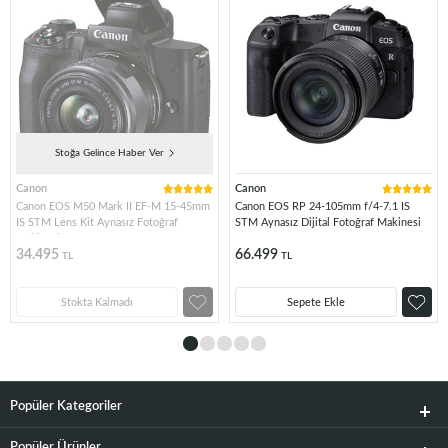
Stoğa Gelince Haber Ver
Canon
Canon
Canon EOS M50 Mark II EF-M 15-45mm
Canon EOS RP 24-105mm f/4-7.1 IS
IS STM Lens Kit Aynasız Fotoğraf
STM Aynasız Dijital Fotoğraf Makinesi
Makinesi
34.495
66.499
TL
TL
Stokta Kalmadı
Sepete Ekle
Popüler Kategoriler
Popüler Ürünler