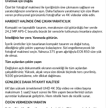
Üretmek için Doğdu
Özel bir fotoğraf makinesi ile içeriğinizin öne çıkmasını sağlayın ve
yaratıcılığınızın sınırlarını aşın. Daha fazlasını yaratmanız için size ilham
veren profesyonel görünümlü fotoğraflar ve 4K videolar elde edin.
HAREKET HALİNDE ÖNE ÇIKAN YARATICILIK
Kompakt ve taşınabilir tasarım, merakınızın sizi götürdüğü her yerde
24,2 MP APS-C boyutlu büyük bir sensörle tutkunuzu insanlara ulaştırır.
İstediğiniz her yere. Yanınızda götürün.
İçerik üreticiler için tasarlanan kompakt tasarım ve doğal tutuş,
dilediğiniz gibi çekim yapmayı kolaylaştırır. Sizi engellemeyecek bir
fotoğraf makinesi seçin. Yalnızca 375 gram ağırlığıyla EOS R50 size yük
de olmaz.
Tüm açılardan çekim yapın
Değişken açılı dokunmatik ekranın esnekliği ile tüm açılardan
çalışabilirsiniz. Yüksek, alçak veya size dönük biçimde ters çevrilmiş.
%100 görüntüleme, sıfır dikkat dağılması.
GÜNLERCE DAHA İYİ KAYIT KALİTESİ
6K'dan yüksek örneklemeli UHD 4K 30p video ve video başına
maksimum 1 saat2 kayıt süresi ile film yapım becerilerinizi üstün
ayrıntılar kullanarak geliştirin. Hem nitelik hem de nicelik sunar.
ÖDÜN VERMEDEN YARATIN