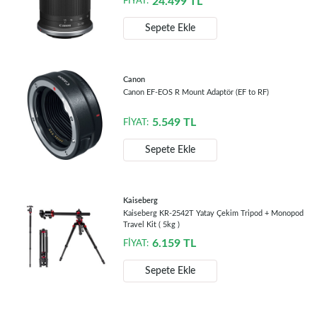
24.499
TL
FİYAT:
Sepete Ekle
Canon
Canon EF-EOS R Mount Adaptör (EF to RF)
5.549
TL
FİYAT:
Sepete Ekle
Kaiseberg
Kaiseberg KR-2542T Yatay Çekim Tripod + Monopod
Travel Kit ( 5kg )
6.159
TL
FİYAT:
Sepete Ekle