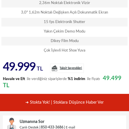
2,36m Noktalı Elektronik Vizör
3,0" 1,62m Noktalı Değişken Açılı Dokunmatik Ekran
15 fps Elektronik Shutter
Yakın Çekim Demo Modu
Dikey Film Modu
Çok İşlevli Hot Shoe Yuva
49.999
TL
Taksit Seçenekleri
49.499
Havale ve Eft
ile verdiğiniz siparişlerde
%1 indirim
ile fiyatı
TL
➜ Stokta Yok! | Stoklara Düşünce Haber Ver
Uzmanına Sor
Canlı Destek
850-433-3686
E-mail