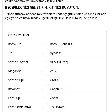
çekim yapmak ve kaydetmek için kullanın.
BECERİLERİNİZİ GELİŞTİRİN. KİTİNİZİ BÜYÜTÜN.
Tripod tutacaklarından mikrofonlara kadar çeşitli lensler ve aksesuarlarla
eşleştirin ve hayalinizdeki içerik oluşturucu kurulumunu oluşturun.
Ürün Özellikleri
Body/Kit
:
Body + Lens Kit
Tip
:
Aynasız
Sensör Format
:
APS-C(Crop)
Megapixel
:
24,2
Sensör Tipi
:
CMOS
Bayonet
:
Canon RF-S
Lens Tip
:
Zoom
Lens Odak (mm)
:
18-45mm