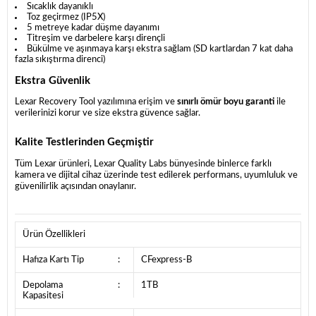
Sıcaklık dayanıklı
Toz geçirmez (IP5X)
5 metreye kadar düşme dayanımı
Titreşim ve darbelere karşı dirençli
Bükülme ve aşınmaya karşı ekstra sağlam (SD kartlardan 7 kat daha
fazla sıkıştırma direnci)
Ekstra Güvenlik
Lexar Recovery Tool yazılımına erişim ve
sınırlı ömür boyu garanti
ile
verilerinizi korur ve size ekstra güvence sağlar.
Kalite Testlerinden Geçmiştir
Tüm Lexar ürünleri, Lexar Quality Labs bünyesinde binlerce farklı
kamera ve dijital cihaz üzerinde test edilerek performans, uyumluluk ve
güvenilirlik açısından onaylanır.
Ürün Özellikleri
Hafıza Kartı Tip
:
CFexpress-B
Depolama
:
1TB
Kapasitesi