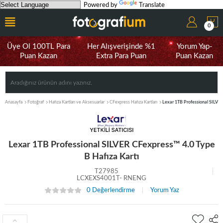
Powered by
Translate
0
Üye Ol 100TL Para
Her Alışverişinde %1
Yorum Yap-
Puan Kazan
Extra Para Puan
Puan Kazan
Anasayfa
Fotoğraf
Hafıza Kartları ve Aksesuarlar
CFexpress Hafıza Kartları
Lexar 1TB Professional SILVER
Lexar 1TB Professional SILVER CFexpress™ 4.0 Type
B Hafıza Kartı
T27985
LCXEXS4001T- RNENG
0 Değerlendirme
Yorum Yaz