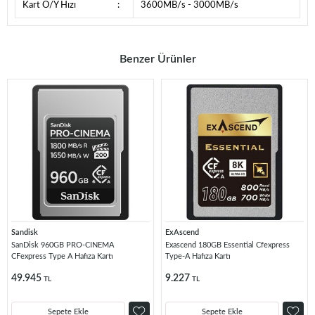
Kart O/Y Hızı
:
3600MB/s - 3000MB/s
Benzer Ürünler
Sandisk
ExAscend
SanDisk 960GB PRO-CINEMA
Exascend 180GB Essential Cfexpress
CFexpress Type A Hafıza Kartı
Type-A Hafıza Kartı
49.945
9.227
TL
TL
Sepete Ekle
Sepete Ekle