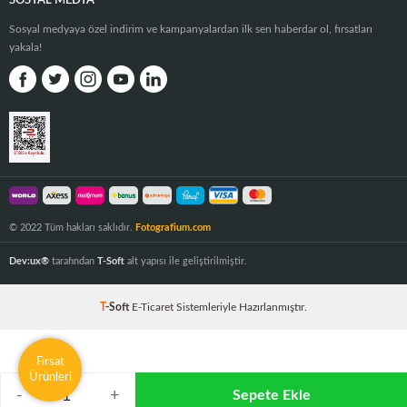
SOSYAL MEDYA
Sosyal medyaya özel indirim ve kampanyalardan ilk sen haberdar ol, fırsatları
yakala!
© 2022 Tüm hakları saklıdır.
Fotografium.com
Dev:ux®
tarafından
T-Soft
alt yapısı ile geliştirilmiştir.
T
-Soft
E-Ticaret
Sistemleriyle Hazırlanmıştır.
Fırsat
Ürünleri
-
+
Sepete Ekle