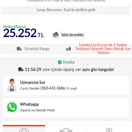
CFexpress 4.0 Type B Kart Okuyucu ile uyumlu
Lexar Recovery Tool ile birlikte gelir
Stokta Mevcut
25.252
TL
Taksit Seçenekleri
İstanbul içi Kurye ile 4 Saatte
Ücretsiz Kargo
Teslimat Hizmeti Satın Almak için
Tıklayın
Stokta
11:56:29
süre içinde sipariş ver
aynı gün kargoda!
Uzmanına Sor
Canlı Destek
850-433-3686
E-mail
Whatsapp
Sipariş ve Destek Hattı