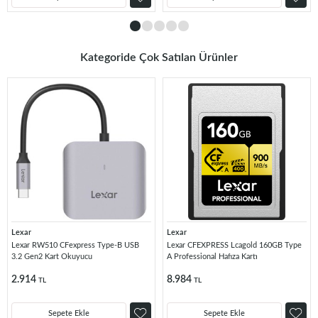
Kategoride Çok Satılan Ürünler
Lexar
Lexar
Lexar RW510 CFexpress Type-B USB
Lexar CFEXPRESS Lcagold 160GB Type
3.2 Gen2 Kart Okuyucu
A Professional Hafıza Kartı
2.914
8.984
TL
TL
Sepete Ekle
Sepete Ekle