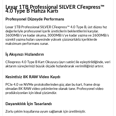
Lexar 1TB Professional SILVER CFexpress™
4.0 Type B Hafıza Kartı
Profesyonel Düzeyde Performans
Lexar 1TB Professional SILVER CFexpress™ 4.0 Type B, üst düzey hız
değerleriyle profesyonel içerik üreticilerin beklentilerini karşılar.
3600MB/s’ye kadar okuma, 3000MB/s’ye kadar yazma ve 2600MB/s
sürekli yazma hızları sayesinde yüksek çözünürlüklü içeriklerde
maksimum performans sunar.
İş Akışınızı Hızlandırın
CFexpress 4.0 Type B Kart Okuyucu (ayrı satılır) ile eşleştirildiğinde, veri
aktarım süreçlerinizi büyük ölçüde hızlandırarak verimliliğinizi artırır.
Kesintisiz 8K RAW Video Kaydı
PCIe 4.0 ve NVMe protokollerinden güç alan bu kart, frame drop
olmadan 8K RAW video çekimlerine olanak tanır. Profesyonel video
prodüksiyonları için ideal çözümdür.
Dayanıklılık İçin Tasarlandı
Zorlu çekim koşullarına uyum sağlamak için üretilmiştir.