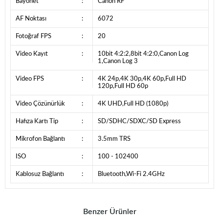
Bayonet
:
Canon RF
AF Noktası
:
6072
Fotoğraf FPS
:
20
Video Kayıt
:
10bit 4:2:2,8bit 4:2:0,Canon Log
1,Canon Log 3
Video FPS
:
4K 24p,4K 30p,4K 60p,Full HD
120p,Full HD 60p
Video Çözünürlük
:
4K UHD,Full HD (1080p)
Hafıza Kartı Tip
:
SD/SDHC/SDXC/SD Express
Mikrofon Bağlantı
:
3.5mm TRS
ISO
:
100 - 102400
Kablosuz Bağlantı
:
Bluetooth,Wi-Fi 2.4GHz
Benzer Ürünler