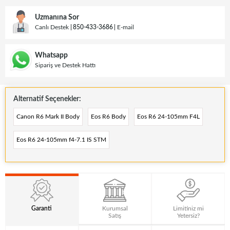
Uzmanına Sor
Canlı Destek
850-433-3686
E-mail
Whatsapp
Sipariş ve Destek Hattı
Alternatif Seçenekler:
Canon R6 Mark II Body
Eos R6 Body
Eos R6 24-105mm F4L
Eos R6 24-105mm f4-7.1 IS STM
Garanti
Kurumsal
Limitiniz mi
Satış
Yetersiz?