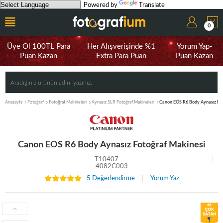
Powered by
Translate
0
Üye Ol 100TL Para
Her Alışverişinde %1
Yorum Yap-
Puan Kazan
Extra Para Puan
Puan Kazan
Anasayfa
Fotoğraf
Fotoğraf Makineleri
Aynasız SLR Fotoğraf Makineleri
Canon EOS R6 Body Aynasız Fot
Canon EOS R6 Body Aynasız Fotoğraf Makinesi
T10407
4082C003
5 Değerlendirme
Yorum Yaz