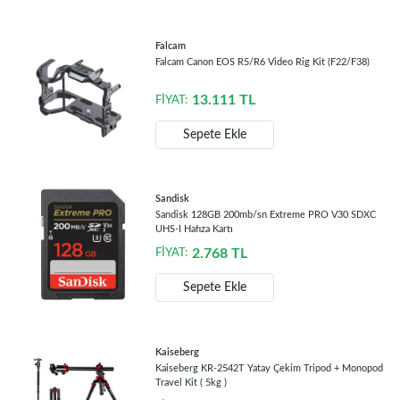
Falcam
Falcam Canon EOS R5/R6 Video Rig Kit (F22/F38)
13.111
TL
FİYAT:
Sepete Ekle
Sandisk
Sandisk 128GB 200mb/sn Extreme PRO V30 SDXC
UHS-I Hafıza Kartı
2.768
TL
FİYAT:
Sepete Ekle
Kaiseberg
Kaiseberg KR-2542T Yatay Çekim Tripod + Monopod
Travel Kit ( 5kg )