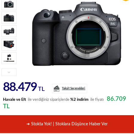
88.479
TL
Taksit Seçenekleri
86.709
Havale ve Eft
ile verdiğiniz siparişlerde
%2 indirim
ile fiyatı
TL
➜ Stokta Yok! | Stoklara Düşünce Haber Ver