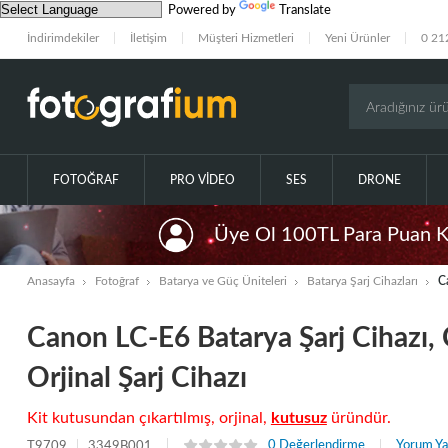
Powered by
Translate
İndirimdekiler
İletişim
Müşteri Hizmetleri
Yeni Ürünler
0 21
FOTOĞRAF
PRO VIDEO
SES
DRONE
Üye Ol 100TL Para Puan 
Anasayfa
Fotoğraf
Batarya ve Güç Üniteleri
Batarya Şarj Cihazları
C
Canon LC-E6 Batarya Şarj Cihazı
Orjinal Şarj Cihazı
Kit kutusundan çıkartılmış, orjinal,
kutusuz
üründür.
0 Değerlendirme
Yorum Ya
T9709
3349B001