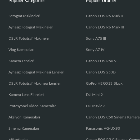
Popüler Kategoriler
Popüler Ürünler
Fotoğraf Makineleri
Canon EOS R6 Mark II
Aynasız Fotoğraf Makineleri
Canon EOS R6 Mark III
DSLR Fotoğraf Makineleri
Sony A7S III
Vlog Kameraları
Sony A7 IV
Kamera Lensleri
Canon EOS R50 V
Aynasız Fotoğraf Makinesi Lensleri
Canon EOS 250D
DSLR Fotoğraf Makinesi Lensleri
GoPro HERO13 Black
Kamera Lens Filtreleri
DJI Mini 2
Profesyonel Video Kameralar
DJI Mavic 3
Aksiyon Kameraları
Canon EOS C50 Sinema Kamera
Sinema Kameraları
Panasonic AG-UX90
Mikrofonlar
Canon EOS R5 C Sinema Kamer