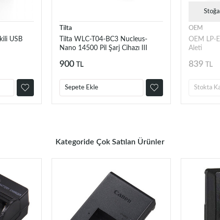
Stoğa
Tilta
OEM
ili USB
Tilta WLC-T04-BC3 Nucleus-
OEM LP-E1
Nano 14500 Pil Şarj Cihazı III
Aleti
900
839
TL
TL
Sepete Ekle
Stokta K
Kategoride Çok Satılan Ürünler