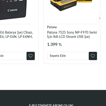
Patona
6 Batarya Şarj Cihazı,
Patona 7525 Sony NP-F970 Serisi
E6, LP-E6N, LP-E6NH,
İçin İkili LCD Ekranlı USB Şarj
-EL Orjinal Şarj Cihazı
Aleti
1.399
TL
kle
Sepete Ekle
E-BÜLTENIMIZE ABONE OLUN!