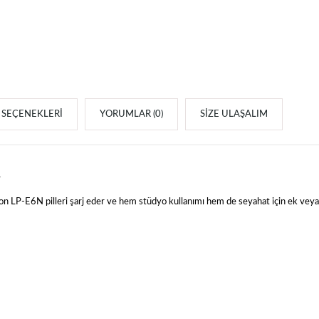
SEÇENEKLERI
YORUMLAR (0)
SIZE ULAŞALIM
r
6N pilleri şarj eder ve hem stüdyo kullanımı hem de seyahat için ek veya yedek