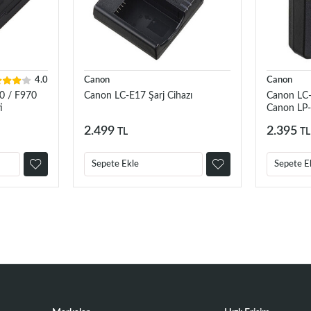
4.0
Canon
Canon
0 / F970
Canon LC-E17 Şarj Cihazı
Canon LC-E
i
Canon LP-
LP-E6P, LP
2.499
2.395
TL
TL
Sepete Ekle
Sepete E