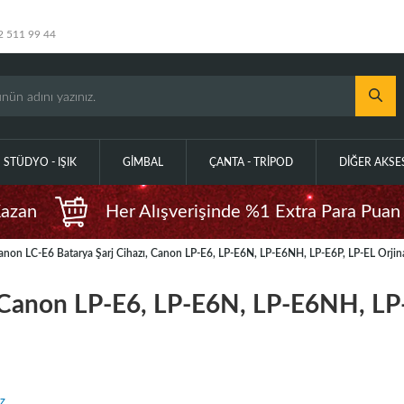
2 511 99 44
STÜDYO - IŞIK
GIMBAL
ÇANTA - TRIPOD
DIĞER AKS
Kazan
Her Alışverişinde %1 Extra Para Puan
anon LC-E6 Batarya Şarj Cihazı, Canon LP-E6, LP-E6N, LP-E6NH, LP-E6P, LP-EL Orjinal
, Canon LP-E6, LP-E6N, LP-E6NH, LP
z