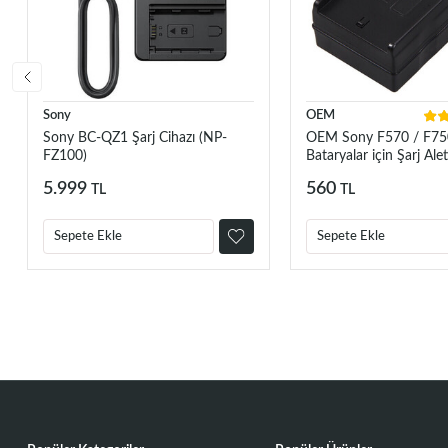
Sony
OEM
Sony BC-QZ1 Şarj Cihazı (NP-
OEM Sony F570 / F75
FZ100)
Bataryalar için Şarj Alet
5.999
560
TL
TL
Sepete Ekle
Sepete Ekle