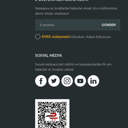
Kampanya ve fırsatlardan haberdar olmak için e-bültenimize
abone olmayı unutmayın.
KVKK sözleşmesini
Okudum, Kabul Ediyorum.
SOSYAL MEDYA
Sosyal medyaya özel indirim ve kampanyalardan ilk sen
haberdar ol, fırsatları yakala!