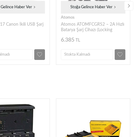
 Gelince Haber Ver
Stoğa Gelince Haber Ver
Atomos
7 Canon İkili USB Şarj
Atomos ATOMFCGRS2 – 2A Hızlı
Batarya Şarj Cihazı (Locking
Kablolu)
6.385
TL
almadı
Stokta Kalmadı