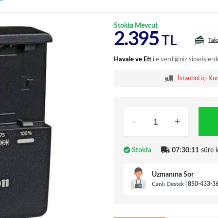
Stokta Mevcut
2.395
TL
Tak
Havale ve Eft
ile verdiğiniz siparişlerd
İstanbul içi Ku
-
+
Stokta
07:30:10
süre i
Uzmanına Sor
Canlı Destek
850-433-3