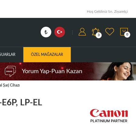
Hoş Geldiniz Sn. Ziyaretçi
0
3
ESUARLAR
ÖZEL MAĞAZALAR
Yorum Yap-Puan Kazan
 Şarj Cihazı
-E6P, LP-EL