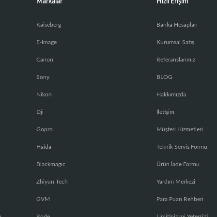
Markalar
Hızlı Erişim
Kaiseberg
Banka Hesapları
E-Image
Kurumsal Satış
Canon
Referanslarımız
Sony
BLOG
Nikon
Hakkımızda
Dji
İletişim
Gopro
Müşteri Hizmetleri
Haida
Teknik Servis Formu
Blackmagic
Ürün İade Formu
Zhiyun Tech
Yardım Merkezi
GVM
Para Puan Rehberi
a
Rode
Limitiniz mi Yetersiz?