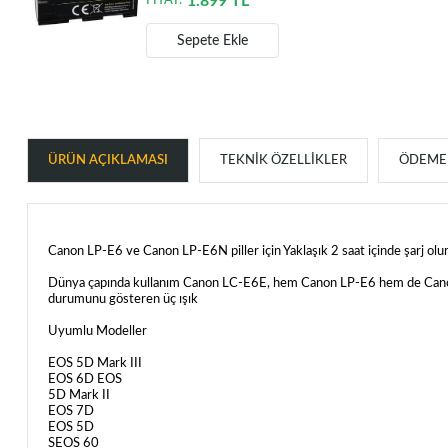
1.899
TL
FİYAT:
Sepete Ekle
ÜRÜN AÇIKLAMASI
TEKNIK ÖZELLIKLER
ÖDEME 
Canon LP-E6 ve Canon LP-E6N piller için Yaklaşık 2 saat içinde şarj olu
Dünya çapında kullanım Canon LC-E6E, hem Canon LP-E6 hem de Canon LP-E
durumunu gösteren üç ışık
Uyumlu Modeller
EOS 5D Mark III
EOS 6D EOS
5D Mark II
EOS 7D
EOS 5D
SEOS 60