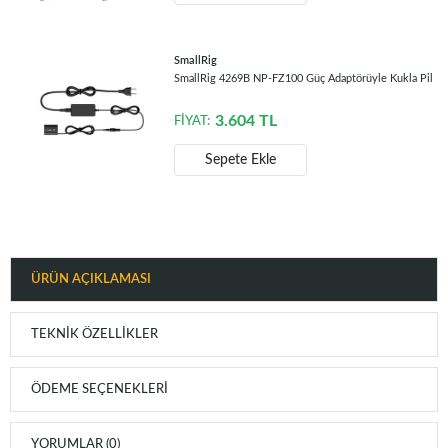
SmallRig
SmallRig 4269B NP-FZ100 Güç Adaptörüyle Kukla Pil
3.604
TL
FİYAT:
Sepete Ekle
ÜRÜN AÇIKLAMASI
TEKNIK ÖZELLIKLER
ÖDEME SEÇENEKLERI
YORUMLAR (0)