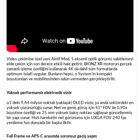
Video çekimine özel yeni Aktif Mod, 5 eksenli optik görüntü sabitlemeyi
elde çekim için son derece etkili hale getirir. BIONZ XR motorun gerçek
zamanlı işleme özelliğini kullanarak 4K da dahil tüm formatlarda
optimum telafi uygular. Bunların hepsi, α System’in kompakt
boyutundan ve mobilitesinden ödün vermeden gerçekleştirilir.
Yüksek performanslı elektronik vizör
α1’deki 9,44 milyon noktalı (yaklaşık) OLED vizör, şu anda sektördeki en
yüksek çözünürlüğü sunar. Net ve geniş görüş için 41° FOV ile 0,90x
büyütme özelliği ve 25 mm yüksek bakış noktası sağlayan güncellenmiş
bir yapı sunar. Hızlı hareketin net görünümü için UXGA FOV 240 fps
yenileme hızı dünyada bir başka ilktir.
Full Frame ve APS-C arasında sorunsuz geçiş yapın