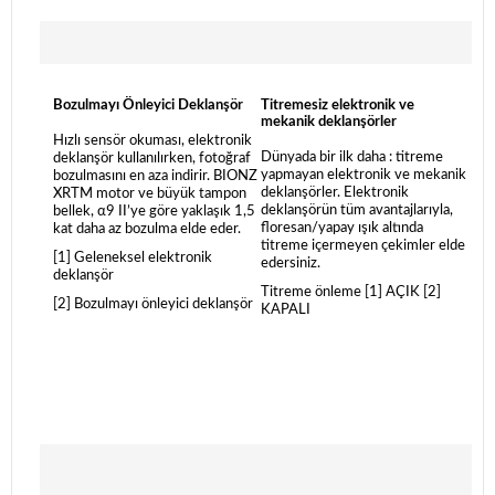
Bozulmayı Önleyici Deklanşör
Titremesiz elektronik ve
mekanik deklanşörler
Hızlı sensör okuması, elektronik
Dünyada bir ilk daha : titreme
deklanşör kullanılırken, fotoğraf
yapmayan elektronik ve mekanik
bozulmasını en aza indirir. BIONZ
deklanşörler. Elektronik
XRTM motor ve büyük tampon
deklanşörün tüm avantajlarıyla,
bellek, α9 II’ye göre yaklaşık 1,5
floresan/yapay ışık altında
kat daha az bozulma elde eder.
titreme içermeyen çekimler elde
[1] Geleneksel elektronik
edersiniz.
deklanşör
Titreme önleme [1] AÇIK [2]
[2] Bozulmayı önleyici deklanşör
KAPALI