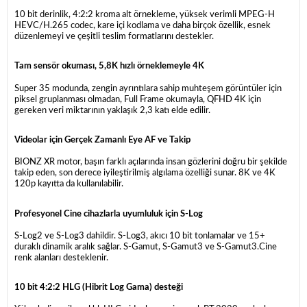
10 bit derinlik, 4:2:2 kroma alt örnekleme, yüksek verimli MPEG-H
HEVC/H.265 codec, kare içi kodlama ve daha birçok özellik, esnek
düzenlemeyi ve çeşitli teslim formatlarını destekler.
Tam sensör okuması, 5,8K hızlı örneklemeyle 4K
Super 35 modunda, zengin ayrıntılara sahip muhteşem görüntüler için
piksel gruplanması olmadan, Full Frame okumayla, QFHD 4K için
gereken veri miktarının yaklaşık 2,3 katı elde edilir.
Videolar için Gerçek Zamanlı Eye AF ve Takip
BIONZ XR motor, başın farklı açılarında insan gözlerini doğru bir şekilde
takip eden, son derece iyileştirilmiş algılama özelliği sunar. 8K ve 4K
120p kayıtta da kullanılabilir.
Profesyonel Cine cihazlarla uyumluluk için S-Log
S-Log2 ve S-Log3 dahildir. S-Log3, akıcı 10 bit tonlamalar ve 15+
duraklı dinamik aralık sağlar. S-Gamut, S-Gamut3 ve S-Gamut3.Cine
renk alanları desteklenir.
10 bit 4:2:2 HLG (Hibrit Log Gama) desteği