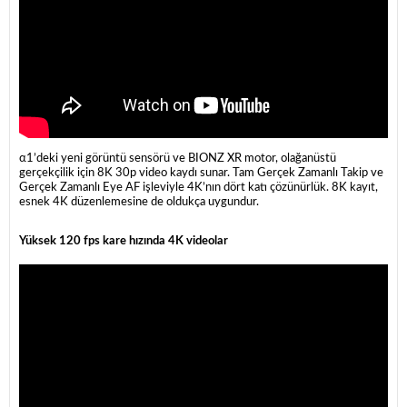
α1’deki yeni görüntü sensörü ve BIONZ XR motor, olağanüstü
gerçekçilik için 8K 30p video kaydı sunar. Tam Gerçek Zamanlı Takip ve
Gerçek Zamanlı Eye AF işleviyle 4K’nın dört katı çözünürlük. 8K kayıt,
esnek 4K düzenlemesine de oldukça uygundur.
Yüksek 120 fps kare hızında 4K videolar