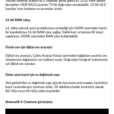
Yüksek dinamik aralıklı HLG videolar, geniş gamlı BT.2020 renk alanını
destekler, HDR (HLG) uyumlu TV’de doğrudan oynatılabilir. 10 bit HLG
kayıtlar, ince tonlama ve ayrıntılar üretir.
16 bit RAW çıkışı
α1, daha yüksek post prodüksiyon esnekliği için HDMI üzerinden harici
bir kaydediciye 16 bit RAW çıkış sağlar. Dahili kart ortamına 4K kayıt
yapılırken, HDMI üzerinden RAW çıkış kullanılabilir.
Üstün ses için dijital ses arayüzü
Dijital ses arayüzü, Çoklu Arayüz Yuvası üzerinden bağlanan uyumlu ses
cihazlarıyla olağanüstü ses kalitesi sunar. Doğrudan fotoğraf makinesine
saf dijital ses sunulur.
Daha uzun kayıt için ısı dağıtmalı yapı
Yeni geliştirilen ısı dağıtmalı yapı, gövde boyutunu artırmadan, kesintisiz
kayıt sırasında aşırı ısınmayı önler. 30 dakikaya kadar kesintisiz olarak
8K/30p veya 4K/60p video kaydedin.
Sinematik S-Cinetone görünümü