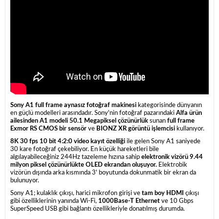
Sony A1 full frame aynasız fotoğraf makinesi
kategorisinde dünyanın
en güçlü modelleri arasındadır. Sony'nin fotoğraf pazarındaki
Alfa ürün
ailesinden A1 modeli 50.1 Megapiksel çözünürlük
sunan
full frame
Exmor RS CMOS bir sensör
ve
BIONZ XR görüntü işlemcisi
kullanıyor.
8K 30 fps 10 bit 4:2:0 video kayıt özelliği
ile gelen Sony A1 saniyede
30 kare fotoğraf çekebiliyor. En küçük hareketleri bile
algılayabileceğiniz 244Hz tazeleme hızına sahip
elektronik vizörü 9.44
milyon piksel çözünürlükte OLED ekrandan oluşuyor.
Elektrobik
vizörün dışında arka kısmında 3' boyutunda dokunmatik bir ekran da
bulunuyor.
Sony A1; kulaklık çıkışı, harici mikrofon girişi ve
tam boy HDMI
çıkışı
gibi özelliklerinin yanında Wi-Fi,
1000Base-T Ethernet
ve 10 Gbps
SuperSpeed USB gibi bağlantı özellikleriyle donatılmış durumda.