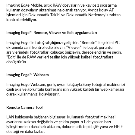
Imaging Edge Mobile, artık RAW dosyaların ve kayıpsız sıkıştırma
kullanan dosyaların aktarılmasına olanak tanıyor. Ayrıca kolay AF
işlemleri için Dokunmatik Takibi ve Dokunmatik Netlemeyi uzaktan
kontrol edebiliyor.
Imaging Edge™ Remote, Viewer ve Edit uygulamaları
Imaging Edge ile fotoğrafçılığınızı geliştirin. “Remote” ile çekimi PC
ekranında canlı kontrol edip izleyin; “Viewer” ile büyük görüntü
arşivlerindeki fotoğrafları çabucak önizleyin, derecelendirin ve seçin,
“Edit” ile de RAW verileri teslim için yüksek kaliteli fotoğraflara
dönüştürün.
Imaging Edge™ Webcam
Imaging Edge Webcam, geniş uyumluluğuyla Sony fotoğraf makinenizi
canlı akış ve görüntülü konferans için yüksek kaliteli bir web kamerası
olarak kullanmanızı kolaylaştırır.
Remote Camera Tool
LAN kablosuyla bağlanan bilgisayarı kullanarak fotoğraf makinesi
ayarlarını uzaktan değiştirin ve çekim yapın. α1’de yapılan bazı
iyileştirmeler: daha hızlı aktarım, dokunmatik tepki, çift yuva ve HEIF
desteği ve daha fazlası.