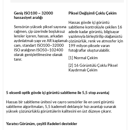
Geniş ISO100 ~ 32000
Piksel Değişimli Çoklu Çekim
hassasiyet aralığı
Hassas gövde içi görüntü
Sensörün yüksek piksel sayısına
sabitleme kontrolüyle çekilen 16
rağmen, çip üzerinde boşluksuz
adede kadar görüntü, bilgisayar
lensler içeren, hassas, arkadan
yazılımıyla birleştirilip olağanüstü
aydınlatmalı yapı ve AR kaplamalı
çözünürlük, renk ve atmosfer için
cam, standart ISO100~32000
199 milyon piksele varan
ISO aralığının ISO50~102400
fotoğraflar oluşturulabilir.
olarak genişletilmesine olanak
[1] Normal Çekim
tanır.
[2] 16 Görüntülü Çoklu Piksel
Kaydırmalı Çekim
5 eksenli optik gövde içi görüntü sabitleme ile 5,5 stop avantaj
Hassas bir sabitleme ünitesi ve cayro sensörler ile en yeni görüntü
sabitleme algoritmaları, 5,5 kademeli deklanşör hızı avantajı sunarak
yüksek çözünürlüklü görüntülerin kalitesini en üst düzeye çıkarır.
Yaratıcı Görünüm, çeşitli ifadeleri destekler