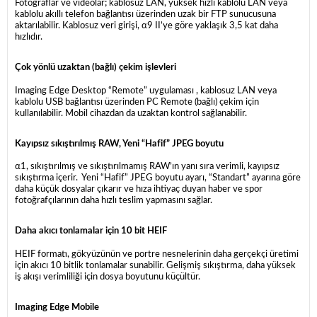
Fotoğraflar ve videolar; kablosuz LAN, yüksek hızlı kablolu LAN veya
kablolu akıllı telefon bağlantısı üzerinden uzak bir FTP sunucusuna
aktarılabilir. Kablosuz veri girişi, α9 II’ye göre yaklaşık 3,5 kat daha
hızlıdır.
Çok yönlü uzaktan (bağlı) çekim işlevleri
Imaging Edge Desktop “Remote” uygulaması , kablosuz LAN veya
kablolu USB bağlantısı üzerinden PC Remote (bağlı) çekim için
kullanılabilir. Mobil cihazdan da uzaktan kontrol sağlanabilir.
Kayıpsız sıkıştırılmış RAW, Yeni “Hafif” JPEG boyutu
α1, sıkıştırılmış ve sıkıştırılmamış RAW’ın yanı sıra verimli, kayıpsız
sıkıştırma içerir. Yeni “Hafif” JPEG boyutu ayarı, “Standart” ayarına göre
daha küçük dosyalar çıkarır ve hıza ihtiyaç duyan haber ve spor
fotoğrafçılarının daha hızlı teslim yapmasını sağlar.
Daha akıcı tonlamalar için 10 bit HEIF
HEIF formatı, gökyüzünün ve portre nesnelerinin daha gerçekçi üretimi
için akıcı 10 bitlik tonlamalar sunabilir. Gelişmiş sıkıştırma, daha yüksek
iş akışı verimliliği için dosya boyutunu küçültür.
Imaging Edge Mobile