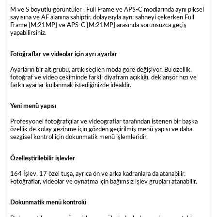
M ve S boyutlu görüntüler , Full Frame ve APS-C modlarında aynı piksel
sayısına ve AF alanına sahiptir, dolayısıyla aynı sahneyi çekerken Full
Frame [M:21MP] ve APS-C [M:21MP] arasında sorunsuzca geçiş
yapabilirsiniz.
Fotoğraflar ve videolar için ayrı ayarlar
Ayarların bir alt grubu, artık seçilen moda göre değişiyor. Bu özellik,
fotoğraf ve video çekiminde farklı diyafram açıklığı, deklanşör hızı ve
farklı ayarlar kullanmak istediğinizde idealdir.
Yeni menü yapısı
Profesyonel fotoğrafçılar ve videograflar tarafından istenen bir başka
özellik de kolay gezinme için gözden geçirilmiş menü yapısı ve daha
sezgisel kontrol için dokunmatik menü işlemleridir.
Özelleştirilebilir işlevler
164 İşlev, 17 özel tuşa, ayrıca ön ve arka kadranlara da atanabilir.
Fotoğraflar, videolar ve oynatma için bağımsız işlev grupları atanabilir.
Dokunmatik menü kontrolü