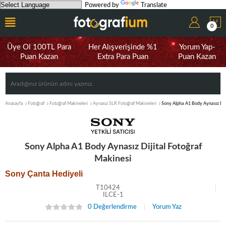
Powered by
Translate
0
Üye Ol 100TL Para
Her Alışverişinde %1
Yorum Yap-
Puan Kazan
Extra Para Puan
Puan Kazan
Anasayfa
Fotoğraf
Fotoğraf Makineleri
Aynasız SLR Fotoğraf Makineleri
Sony Alpha A1 Body Aynasız Diji
Sony Alpha A1 Body Aynasız Dijital Fotoğraf
Makinesi
Sony Çanta Hediyeli
T10424
ILCE-1
0 Değerlendirme
Yorum Yaz