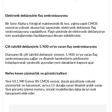
Elektronik deklanşörle flaş senkronizasyonu
Bir Sony Alpha α fotoğraf makinesinde ilk kez, yığma yapılı CMOS
sensörün yüksek okuma hızı sayesinde, elektronik deklanşör flaş
senkronizasyonu yapılabiliyor. Flaşlı çekimde de elektronik deklanşörün
tüm avantajlarından faydalanmaya devam edebilirsiniz.
Çift tahrikli deklanşörle 1/400 sn’ye varan flaş senkronizasyonu
Dünyanın ilk çift tahrikli deklanşör sistemi, 1/400 sn’ye varan flaş
senkronizasyonu sağlar ve dinamik hareketlerin çekilmesini
kolaylaştırarak yaratıcılık açısından yeni olanakların kapısını açar.
Nefes kesen çözünürlük ve görüntü kalitesi
Yeni 50,1 MP Exmor RS CMOS sensör, düşük gürültüyle yüksek
çözünürlük ve hassasiyet, ayrıca 15 durağa varan dinamik aralık sunar.
Yeni görüntü işleme motoru, önceki modellerden daha da iyi renk
hassasiyeti elde eder.