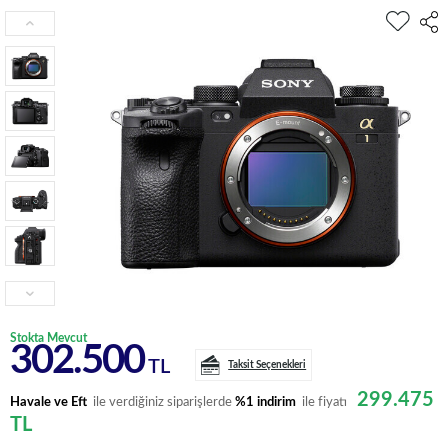
Stokta Mevcut
302.500
TL
Taksit Seçenekleri
299.475
Havale ve Eft
ile verdiğiniz siparişlerde
%1 indirim
ile fiyatı
TL