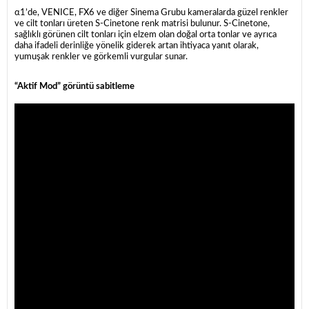
α1’de, VENICE, FX6 ve diğer Sinema Grubu kameralarda güzel renkler
ve cilt tonları üreten S-Cinetone renk matrisi bulunur. S-Cinetone,
sağlıklı görünen cilt tonları için elzem olan doğal orta tonlar ve ayrıca
daha ifadeli derinliğe yönelik giderek artan ihtiyaca yanıt olarak,
yumuşak renkler ve görkemli vurgular sunar.
“Aktif Mod” görüntü sabitleme