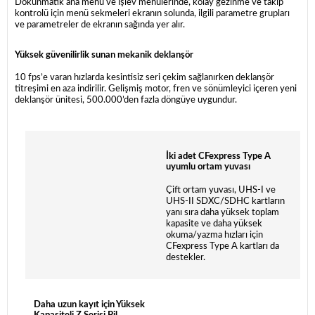
Dokunmatik ana menü ve işlev menülerinde, kolay gezinme ve takip
kontrolü için menü sekmeleri ekranın solunda, ilgili parametre grupları
ve parametreler de ekranın sağında yer alır.
Yüksek güvenilirlik sunan mekanik deklanşör
10 fps’e varan hızlarda kesintisiz seri çekim sağlanırken deklanşör
titreşimi en aza indirilir. Gelişmiş motor, fren ve sönümleyici içeren yeni
deklanşör ünitesi, 500.000’den fazla döngüye uygundur.
İki adet CFexpress Type A
uyumlu ortam yuvası
Çift ortam yuvası, UHS-I ve
UHS-II SDXC/SDHC kartların
yanı sıra daha yüksek toplam
kapasite ve daha yüksek
okuma/yazma hızları için
CFexpress Type A kartları da
destekler.
Daha uzun kayıt için Yüksek