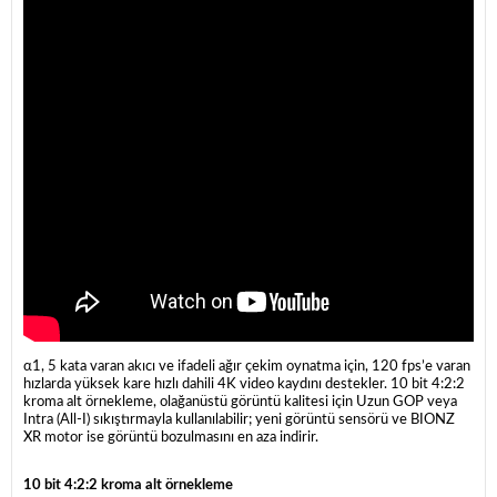
α1, 5 kata varan akıcı ve ifadeli ağır çekim oynatma için, 120 fps’e varan
hızlarda yüksek kare hızlı dahili 4K video kaydını destekler. 10 bit 4:2:2
kroma alt örnekleme, olağanüstü görüntü kalitesi için Uzun GOP veya
Intra (All-I) sıkıştırmayla kullanılabilir; yeni görüntü sensörü ve BIONZ
XR motor ise görüntü bozulmasını en aza indirir.
10 bit 4:2:2 kroma alt örnekleme