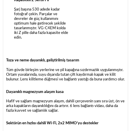
Kapasiteli Z Serisi Pil
Şarj başına 530 adede kadar
fotoğraf çekin. Parçalar ve
devreler de güç kullanımını
optimum hale getirecek şekilde
tasarlanmıştır. VG-C4EM kolda
iki Z pille daha fazla kapasite elde
edin.
Toza ve neme dayanıklı, geliştirilmiş tasarım
Tüm gövde birleşim yerlerine ve pil kapağına sızdırmazlık uygulanmıştır.
Ortam yuvalarında, suyu dışarıda tutan çift kaydırmalı kapak ve kilit
bulunur. Lens kilitleme düğmesi ve bağlantı yastığı da buna yardımcı olur.
Dayanıklı magnezyum alaşım kasa
Hafif ve sağlam magnezyum alaşım, dahili çerçevenin yanı sıra üst, ön ve
arka kapakların dayanıklılığını da artırır. 6 lens bağlantı vidası, daha da
fazla kuvvet ve sağlamlık sağlar.
Sektörün en hızlısı dahili Wi-Fi, 2x2 MIMO’yu destekler