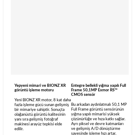
Yepyeni mimari ve BIONZ XR
Entegre bellekli yığma yapılı Full
görüntü işleme motoru
Frame 50,1MP Exmor RS™
CMOS sensör
Yeni BIONZ XR motor, 8 kat daha
Bu arkadan aydınlatmalı 50,1 MP
fazla işleme gücü sunan gelişmiş
Full Frame görüntü sensörünün
bir mimariye sahiptir. Sonuçta
yığma yapılı mimarisi yüksek
olağanüstü görüntü kalitesinin
çözünürlüğe ve hıza katkı sağlar.
yanı sıra gelişmiş fotoğraf
Ayrı piksel ve devre katmanları
makinesi arayüz tepkisi elde
ve gelişmiş A/D dönüştürme
edilir.
sayesinde işleme hızı artar.