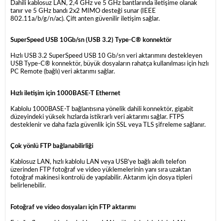
Dahili kablosuz LAN, 2,4 GHz ve 5 GHz bantlarında iletişime olanak
tanır ve 5 GHz bandı 2x2 MIMO desteği sunar (IEEE
802.11a/b/g/n/ac). Çift anten güvenilir iletişim sağlar.
SuperSpeed USB 10Gb/sn (USB 3.2) Type-C® konnektör
Hızlı USB 3.2 SuperSpeed USB 10 Gb/sn veri aktarımını destekleyen
USB Type-C® konnektör, büyük dosyaların rahatça kullanılması için hızlı
PC Remote (bağlı) veri aktarımı sağlar.
Hızlı iletişim için 1000BASE-T Ethernet
Kablolu 1000BASE-T bağlantısına yönelik dahili konnektör, gigabit
düzeyindeki yüksek hızlarda istikrarlı veri aktarımı sağlar. FTPS
desteklenir ve daha fazla güvenlik için SSL veya TLS şifreleme sağlanır.
Çok yönlü FTP bağlanabilirliği
Kablosuz LAN, hızlı kablolu LAN veya USB’ye bağlı akıllı telefon
üzerinden FTP fotoğraf ve video yüklemelerinin yanı sıra uzaktan
fotoğraf makinesi kontrolü de yapılabilir. Aktarım için dosya tipleri
belirlenebilir.
Fotoğraf ve video dosyaları için FTP aktarımı