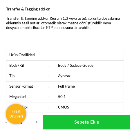
Transfer & Tagging add-on
Transfer & Tagging add-on (Sürüm 1.3 veya üstü), görüntü dosyalarına
eklenmiş sesli notları otomatik olarak metne dönüştürebilir veya
dosyaları mobil cihazdan FTP sunucusuna aktarabilir.
Ürün Özellikleri
Body/Kit
:
Body / Sadece Gövde
Tip
:
Aynasız
Sensör Format
:
Full Frame
Megapixel
:
50,1
Sensör Tipi
:
CMOS
Fırsat
Ürünleri
Bayonet
:
Sony FE(Full Frame)
-
+
Sepete Ekle
AF Noktası
:
759