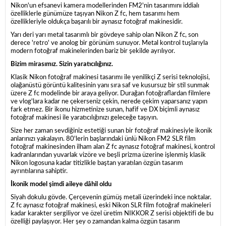
Nikon'un efsanevi kamera modellerinden FM2'nin tasarımını iddialı
özelliklerle günümüze taşıyan Nikon Z fc, hem tasarımı hem
özellikleriyle oldukça başarılı bir aynasız fotoğraf makinesidir.
Yarı deri yarı metal tasarımlı bir gövdeye sahip olan Nikon Z fc, son
derece 'retro' ve anolog bir görünüm sunuyor. Metal kontrol tuşlarıyla
modern fotoğraf makinelerinden bariz bir şekilde ayrılıyor.
Bizim mirasımız. Sizin yaratıcılığınız.
Klasik Nikon fotoğraf makinesi tasarımı ile yenilikçi Z serisi teknolojisi,
olağanüstü görüntü kalitesinin yanı sıra saf ve kusursuz bir stil sunmak
üzere Z fc modelinde bir araya geliyor. Durağan fotoğraflardan filmlere
ve vlog'lara kadar ne çekerseniz çekin, nerede çekim yaparsanız yapın
fark etmez. Bir ikonu hizmetinize sunan, hafif ve DX biçimli aynasız
fotoğraf makinesi ile yaratıcılığınızı geleceğe taşıyın.
Size her zaman sevdiğiniz estetiği sunan bir fotoğraf makinesiyle ikonik
anlarınızı yakalayın. 80'lerin başlarındaki ünlü Nikon FM2 SLR film
fotoğraf makinesinden ilham alan Z fc aynasız fotoğraf makinesi, kontrol
kadranlarından yuvarlak vizöre ve beşli prizma üzerine işlenmiş klasik
Nikon logosuna kadar titizlikle baştan yaratılan özgün tasarım
ayrıntılarına sahiptir.
İkonik model şimdi aileye dâhil oldu
Siyah dokulu gövde. Çerçevenin gümüş metali üzerindeki ince noktalar.
Z fc aynasız fotoğraf makinesi, eski Nikon SLR film fotoğraf makineleri
kadar karakter sergiliyor ve özel üretim NIKKOR Z serisi objektifi de bu
özelliği paylaşıyor. Her şey o zamandan kalma özgün tasarım