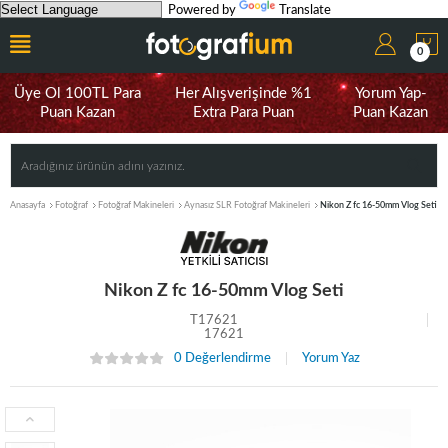
Powered by
Translate
0
Üye Ol 100TL Para
Her Alışverişinde %1
Yorum Yap-
Puan Kazan
Extra Para Puan
Puan Kazan
Anasayfa
Fotoğraf
Fotoğraf Makineleri
Aynasız SLR Fotoğraf Makineleri
Nikon Z fc 16-50mm Vlog Seti
Nikon Z fc 16-50mm Vlog Seti
T17621
17621
0 Değerlendirme
Yorum Yaz