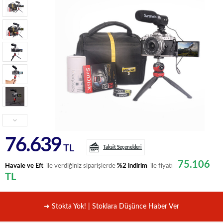
76.639
TL
Taksit Seçenekleri
75.106
Havale ve Eft
ile verdiğiniz siparişlerde
%2 indirim
ile fiyatı
TL
➜ Stokta Yok! | Stoklara Düşünce Haber Ver