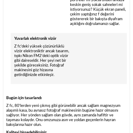
portreler mi yoksa önden arkaya
keskin geniş sokak sahneleri mi
istiyorsunuz? Küçük ekran paneli,
çekim yaptığınız f değerini
göstererek bir bakışta diyafram
açıklığını doğrulamanızı sağlar.
Yuvarlak elektronik vizör
Z fc'deki yüksek çözünürlüklü
vizör elektroniktir ancak tasarım,
tıpkı Nikon FM2'deki optik vizör
gibi daireseldir. Her şeyi net bir
şekilde göreceksiniz. Fotoğraf
makinesini göz hizasına
getirdiğinizde etkinleşir.
Bugün için tasarlandı
Z fc, 80'lerden yeni çıkmış gibi görünebilir ancak sağlam magnezyum
alaşımlı kasa, bu aynasız fotoğraf makinesinin bugüne hazır olmasını
sağlıyor. Her yönden sağlam olan gövde, aynı zamanda hafiftir ve
taşıması kolaydır. Onu omzunuza asın ve yoldan geçenlerin hayran
bakışlarına hazır olun.
Kaliteyi hissedebilirsiniz