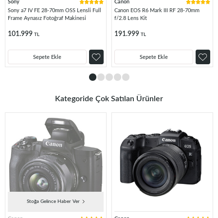
Sony
Canon
Sony a7 IV FE 28-70mm OSS Lensli Full
Canon EOS R6 Mark III RF 28-70mm
Frame Aynasız Fotoğraf Makinesi
f/2.8 Lens Kit
101.999
191.999
TL
TL
Sepete Ekle
Sepete Ekle
Kategoride Çok Satılan Ürünler
Stoğa Gelince Haber Ver