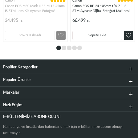
Canon
Canon
Canon EOS M50 Mark II EF-M 15-45mm
Canon EOS RP 24-105mm f/4-7.1 IS
IS STM Lens Kit Aynasız Fotoğraf
STM Aynasız Dijital Fotoğraf Makinesi
Makinesi
34.495
66.499
TL
TL
Stokta Kalmadı
Sepete Ekle
Popüler Kategoriler
Popüler Ürünler
Markalar
Hızlı Erişim
E-BÜLTENIMIZE ABONE OLUN!
Kampanya ve fırsatlardan haberdar olmak için e-bültenimize abone olmayı
unutmayın.