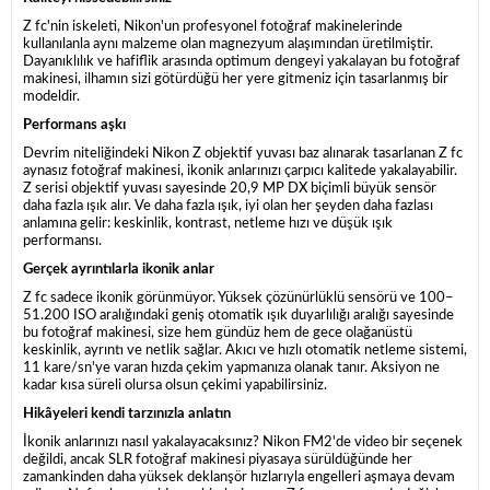
Z fc'nin iskeleti, Nikon'un profesyonel fotoğraf makinelerinde
kullanılanla aynı malzeme olan magnezyum alaşımından üretilmiştir.
Dayanıklılık ve hafiflik arasında optimum dengeyi yakalayan bu fotoğraf
makinesi, ilhamın sizi götürdüğü her yere gitmeniz için tasarlanmış bir
modeldir.
Performans aşkı
Devrim niteliğindeki Nikon Z objektif yuvası baz alınarak tasarlanan Z fc
aynasız fotoğraf makinesi, ikonik anlarınızı çarpıcı kalitede yakalayabilir.
Z serisi objektif yuvası sayesinde 20,9 MP DX biçimli büyük sensör
daha fazla ışık alır. Ve daha fazla ışık, iyi olan her şeyden daha fazlası
anlamına gelir: keskinlik, kontrast, netleme hızı ve düşük ışık
performansı.
Gerçek ayrıntılarla ikonik anlar
Z fc sadece ikonik görünmüyor. Yüksek çözünürlüklü sensörü ve 100–
51.200 ISO aralığındaki geniş otomatik ışık duyarlılığı aralığı sayesinde
bu fotoğraf makinesi, size hem gündüz hem de gece olağanüstü
keskinlik, ayrıntı ve netlik sağlar. Akıcı ve hızlı otomatik netleme sistemi,
11 kare/sn'ye varan hızda çekim yapmanıza olanak tanır. Aksiyon ne
kadar kısa süreli olursa olsun çekimi yapabilirsiniz.
Hikâyeleri kendi tarzınızla anlatın
İkonik anlarınızı nasıl yakalayacaksınız? Nikon FM2'de video bir seçenek
değildi, ancak SLR fotoğraf makinesi piyasaya sürüldüğünde her
zamankinden daha yüksek deklanşör hızlarıyla engelleri aşmaya devam