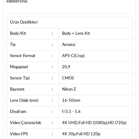
edebilirsiniz.
Ürün Özellikleri
Body/Kit
:
Body + Lens Kit
Tip
:
Aynasız
Sensör Format
:
APS-C(Crop)
Megapixel
:
20,9
Sensör Tipi
:
CMOS
Bayonet
:
Nikon Z
Lens Odak (mm)
:
16-50mm
Diyafram
:
f/3.5 - 5.6
Video Çözünürlük
:
4K UHD,Full HD (1080p),HD (720p)
Video FPS
:
4K 30p,Full HD 120p