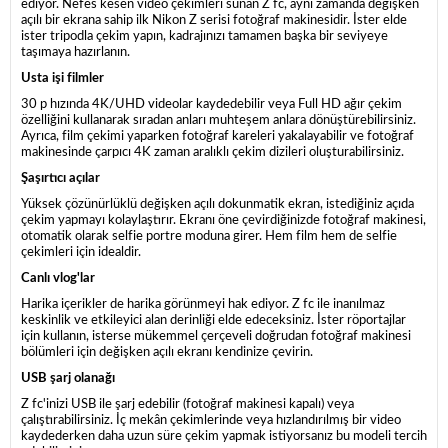
ediyor. Nefes kesen video çekimleri sunan Z fc, aynı zamanda değişken
açılı bir ekrana sahip ilk Nikon Z serisi fotoğraf makinesidir. İster elde
ister tripodla çekim yapın, kadrajınızı tamamen başka bir seviyeye
taşımaya hazırlanın.
Usta işi filmler
30 p hızında 4K/UHD videolar kaydedebilir veya Full HD ağır çekim
özelliğini kullanarak sıradan anları muhteşem anlara dönüştürebilirsiniz.
Ayrıca, film çekimi yaparken fotoğraf kareleri yakalayabilir ve fotoğraf
makinesinde çarpıcı 4K zaman aralıklı çekim dizileri oluşturabilirsiniz.
Şaşırtıcı açılar
Yüksek çözünürlüklü değişken açılı dokunmatik ekran, istediğiniz açıda
çekim yapmayı kolaylaştırır. Ekranı öne çevirdiğinizde fotoğraf makinesi,
otomatik olarak selfie portre moduna girer. Hem film hem de selfie
çekimleri için idealdir.
Canlı vlog'lar
Harika içerikler de harika görünmeyi hak ediyor. Z fc ile inanılmaz
keskinlik ve etkileyici alan derinliği elde edeceksiniz. İster röportajlar
için kullanın, isterse mükemmel çerçeveli doğrudan fotoğraf makinesi
bölümleri için değişken açılı ekranı kendinize çevirin.
USB şarj olanağı
Z fc'inizi USB ile şarj edebilir (fotoğraf makinesi kapalı) veya
çalıştırabilirsiniz. İç mekân çekimlerinde veya hızlandırılmış bir video
kaydederken daha uzun süre çekim yapmak istiyorsanız bu modeli tercih