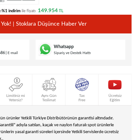
149.954
e
%1 indirim
ile fiyatı
TL
 Yok! | Stoklara Düşünce Haber Ver
Whatsapp
686
E-mail
Sipariş ve Destek Hattı
Limitiniz mi
Aynı Gün
Tax
Ücretsiz
Yetersiz?
Teslimat
Free
Eğitim
n ürünler Yetkili Türkiye Distribütörünün garantisi altındadır.
Garantili" adıyla satılan, kaçak ve naylon faturalı spot ürünlerle
ünlerin yasal garanti süreleri içersinde Yetkili Servislerde ücretsiz
..