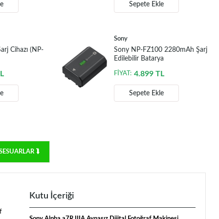
le
Sepete Ekle
Sony
rj Cihazı (NP-
Sony NP-FZ100 2280mAh Şarj
Edilebilir Batarya
L
4.899
TL
FİYAT:
le
Sepete Ekle
SESUARLAR ⮯
Kutu İçeriği
f
Sony Alpha a7R IIIA Aynasız Dijital Fotoğraf Makinesi