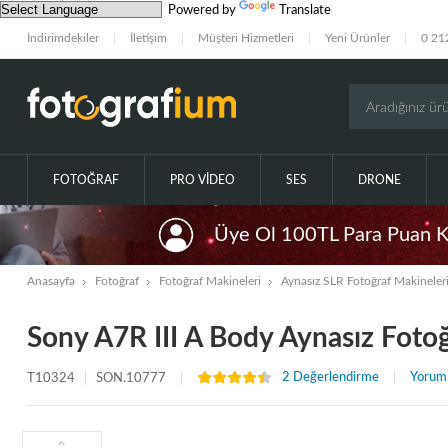
Powered by
Translate
İndirimdekiler
İletişim
Müşteri Hizmetleri
Yeni Ürünler
0 21
FOTOĞRAF
PRO VIDEO
SES
DRONE
Üye Ol 100TL Para Puan 
Anasayfa
Fotoğraf
Fotoğraf Makineleri
Aynasız SLR Fotoğraf Makineler
Sony A7R III A Body Aynasız Foto
2 Değerlendirme
Yorum
T10324
SON.10777