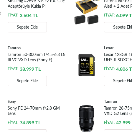
SmallRig 4269B NP-FZ100 Güç
Patona NP-FZ100
Adaptörüyle Kukla Pil
Aleti + 2 Adet 
Batarya Sony 
3.604
TL
6.099
T
FİYAT:
FİYAT:
Sepete Ekle
Sepete Ek
Tamron
Lexar
Tamron 50-300mm f/4.5-6.3 Di
Lexar 128GB 1
III VC VXD Lens (Sony E)
UHS-II SDXC Ha
(GOLD Serisi)
38.999
TL
4.806
T
FİYAT:
FİYAT:
Sepete Ekle
Sepete Ek
Sony
Tamron
Sony FE 24-70mm f/2.8 GM
Tamron 28-75mm
Lens
VXD G2 Lens (
74.899
TL
42.999
FİYAT:
FİYAT: