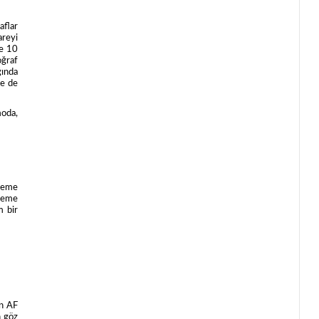
aflar
areyi
de 10
oğraf
ğında
te de
moda,
nleme
tleme
m bir
an AF
n göz