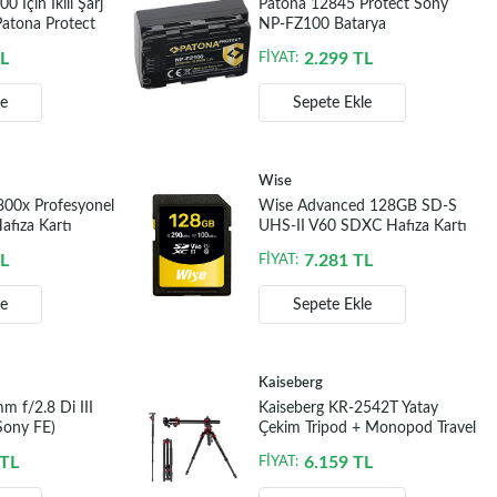
 İçin İkili Şarj
Patona 12845 Protect Sony
Patona Protect
NP-FZ100 Batarya
NP-FZ100
L
2.299
TL
FİYAT:
le
Sepete Ekle
Wise
800x Profesyonel
Wise Advanced 128GB SD-S
fıza Kartı
UHS-II V60 SDXC Hafıza Kartı
L
7.281
TL
FİYAT:
le
Sepete Ekle
Kaiseberg
 f/2.8 Di III
Kaiseberg KR-2542T Yatay
Sony FE)
Çekim Tripod + Monopod Travel
Kit ( 5kg )
TL
6.159
TL
FİYAT: