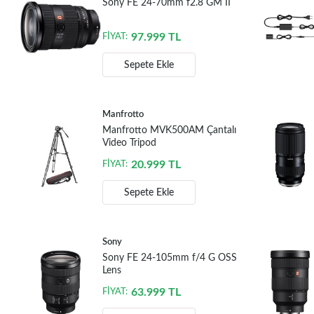
Sony FE 24-70mm f2.8 GM II
97.999
TL
FİYAT:
Sepete Ekle
Manfrotto
Manfrotto MVK500AM Çantalı
Video Tripod
20.999
TL
FİYAT:
Sepete Ekle
Sony
Sony FE 24-105mm f/4 G OSS
Lens
63.999
TL
FİYAT: