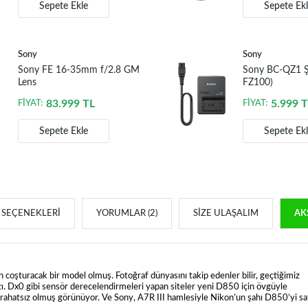
Sepete Ekle
Sepete Ek
Sony
Sony
Sony FE 16-35mm f/2.8 GM
Sony BC-QZ1 Şa
Lens
FZ100)
83.999
TL
5.999
T
FİYAT:
FİYAT:
Sepete Ekle
Sepete Ek
SEÇENEKLERI
YORUMLAR (2)
SIZE ULAŞALIM
AK
n coşturacak bir model olmuş. Fotoğraf dünyasını takip edenler bilir, geçtiğimiz
ı. Dx0 gibi sensör derecelendirmeleri yapan siteler yeni D850 için övgüyle
 rahatsız olmuş görünüyor. Ve Sony, A7R III hamlesiyle Nikon’un şahı D850’yi sa