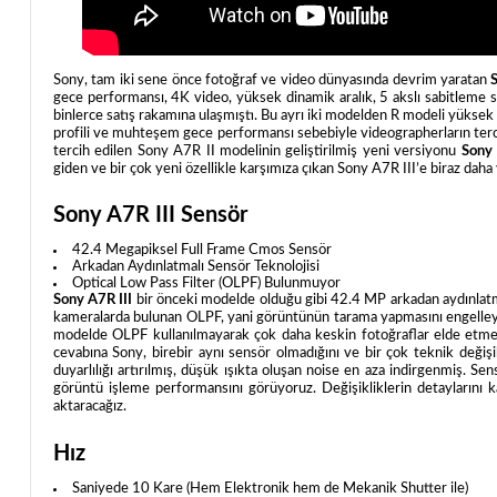
Sony, tam iki sene önce fotoğraf ve video dünyasında devrim yaratan
gece performansı, 4K video, yüksek dinamik aralık, 5 akslı sabitleme si
binlerce satış rakamına ulaşmıştı. Bu ayrı iki modelden R modeli yüksek
profili ve muhteşem gece performansı sebebiyle videographerların terc
tercih edilen Sony A7R II modelinin geliştirilmiş yeni versiyonu
Sony 
giden ve bir çok yeni özellikle karşımıza çıkan Sony A7R III’e biraz daha
Sony A7R III Sensör
42.4 Megapiksel Full Frame Cmos Sensör
Arkadan Aydınlatmalı Sensör Teknolojisi
Optical Low Pass Filter (OLPF) Bulunmuyor
Sony A7R III
bir önceki modelde olduğu gibi 42.4 MP arkadan aydınlatm
kameralarda bulunan OLPF, yani görüntünün tarama yapmasını engelleyen
modelde OLPF kullanılmayarak çok daha keskin fotoğraflar elde etme
cevabına Sony, birebir aynı sensör olmadığını ve bir çok teknik değişi
duyarlılığı artırılmış, düşük ışıkta oluşan noise en aza indirgenmiş. S
görüntü işleme performansını görüyoruz. Değişikliklerin detaylarını k
aktaracağız.
Hız
Saniyede 10 Kare (Hem Elektronik hem de Mekanik Shutter ile)