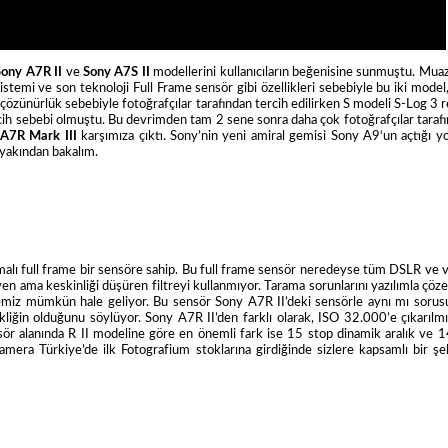
Sony A7R II
ve
Sony A7S II
modellerini kullanıcıların beğenisine sunmuştu. Mu
stemi ve son teknoloji Full Frame sensör gibi özellikleri sebebiyle bu iki model
 çözünürlük sebebiyle fotoğrafçılar tarafından tercih edilirken S modeli S-Log 3 
ih sebebi olmuştu. Bu devrimden tam 2 sene sonra daha çok fotoğrafçılar taraf
A7R Mark III
karşımıza çıktı. Sony’nin yeni amiral gemisi Sony A9‘un açtığı y
 yakından bakalım.
alı full frame bir sensöre sahip. Bu full frame sensör neredeyse tüm DSLR ve 
 ama keskinliği düşüren filtreyi kullanmıyor. Tarama sorunlarını yazılımla çöz
miz mümkün hale geliyor. Bu sensör Sony A7R II’deki sensörle aynı mı soru
kliğin olduğunu söylüyor. Sony A7R II’den farklı olarak, ISO 32.000’e çıkarılm
ensör alanında R II modeline göre en önemli fark ise 15 stop dinamik aralık ve 1
amera Türkiye’de ilk Fotografium stoklarına girdiğinde sizlere kapsamlı bir şe