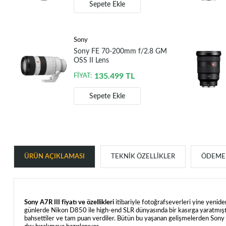
Sepete Ekle
Sony
Sony FE 70-200mm f/2.8 GM
OSS II Lens
135.499
TL
FİYAT:
Sepete Ekle
ÜRÜN AÇIKLAMASI
TEKNIK ÖZELLIKLER
ÖDEME 
Sony A7R III fiyatı ve özellikleri
itibariyle fotoğrafseverleri yine yenide
günlerde Nikon D850 ile high-end SLR dünyasında bir kasırga yaratmışt
bahsettiler ve tam puan verdiler. Bütün bu yaşanan gelişmelerden Sony