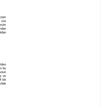
azzam
, yüz
resim
ından
oldan
video
en bu
sunun
ış ve
4 bit
kilde