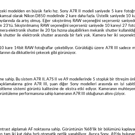
nceki modelden en büyük farkı hız. Sony A7R II modeli saniyede 5 kare fotoğr
Rakamsal olarak Nikon D850 modelinde 2 kare daha fazla. Üstelik saniyede 10 k
yılarında da artış olmuş. Eğer sıkıştırılmış RAW seçeneğini seçerseniz saniye
m 23’tü. Sıkıştırılmamış RAW seçeneğini seçerseniz saniyede 10 kareyi 27 fot
era elektronik shutter ile 20 fps hızına ulaşabilirken mekanik shutter kullanıldı
shutter ile elektronik shutter arasında bir fark yok. Kamera her iki seçenek
e 10 kare 14bit RAW fotoğraflar çekebiliyor. Görüldüğü üzere A7R III sadece 
larının da dikkatlerini çekecek gibi görünüyor.
ne sahip. Bu sistem A7R II, A7S II ve A9 modellerinde 5 stopluk bir titreşim ö
açıklamalarına göre A7R III, şuan diğer Sony modelleri arasında en iyi sabi
bitleme sistemi görüntü kalitesine de ekstra etki ediyor. Kameranın muhteşe
görüntüleme performansına sahip kameranın A7R III olduğunun altını çiziyor.
ontrast algılamalı AF noktasına sahip. Görüntünün %68’lik bir bölümünü kaplay
n tam iki kat daha hızlı otomatik netlik yapabiliyor. Ayrıca Sony, A9’da buluna