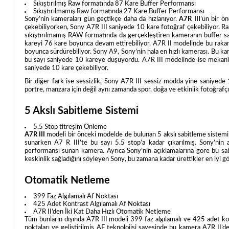
Sıkıştırılmış Raw formatında 87 Kare Buffer Performansı
Sıkıştırılmamış Raw formatında 27 Kare Buffer Performansı
Sony’nin kameraları gün geçtikçe daha da hızlanıyor.
A7R III
’ün bir ö
çekebiliyorken, Sony A7R III saniyede 10 kare fotoğraf çekebiliyor. 
sıkıştırılmamış RAW formatında da gerçekleştiren kameranın buffer sa
kareyi 76 kare boyunca devam ettirebiliyor. A7R II modelinde bu raka
boyunca sürdürebiliyor. Sony A9, Sony’nin hala en hızlı kamerası. Bu kam
bu sayı saniyede 10 kareye düşüyordu. A7R III modelinde ise mekanik 
saniyede 10 kare çekebiliyor.
Bir diğer fark ise sessizlik, Sony A7R III sessiz modda yine saniyed
portre, manzara için değil aynı zamanda spor, doğa ve etkinlik fotoğrafçı
5 Akslı Sabitleme Sistemi
5.5 Stop titreşim Önleme
A7R III
modeli bir önceki modelde de bulunan 5 akslı sabitleme sistemi
sunarken A7 R III’te bu sayı 5.5 stop’a kadar çıkarılmış. Sony’nin 
performansı sunan kamera. Ayrıca Sony’nin açıklamalarına göre bu sa
keskinlik sağladığını söyleyen Sony, bu zamana kadar ürettikler en iyi 
Otomatik Netleme
399 Faz Algılamalı Af Noktası
425 Adet Kontrast Algılamalı Af Noktası
A7R II’den İki Kat Daha Hızlı Otomatik Netleme
Tüm bunların dışında A7R III modeli 399 faz algılamalı ve 425 adet k
noktaları ve geliştirilmiş AF teknolojisi sayesinde bu kamera A7R II’de