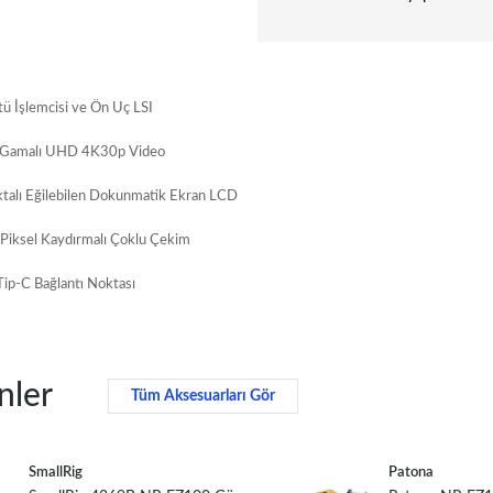
 İşlemcisi ve Ön Uç LSI
 Gamalı UHD 4K30p Video
talı Eğilebilen Dokunmatik Ekran LCD
Piksel Kaydırmalı Çoklu Çekim
ip-C Bağlantı Noktası
nler
Tüm Aksesuarları Gör
SmallRig
Patona