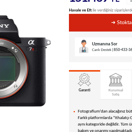
Havale ve Eft
ile verdiğiniz siparişlerd
➜ Stokta
Uzmanına Sor
Canlı Destek
850-433-3
Garanti
Kurumsal
Satış
Fotografium'dan alacağınız bütü
Farklı platformlarda "Ithalatçı 
aynı kategoride değildir. Tüm ür
bakım ve onarımı yapılmaktadır