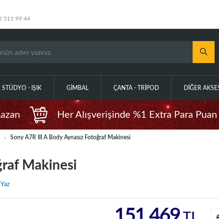
2 511 99 44
STÜDYO - IŞIK
GIMBAL
ÇANTA - TRIPOD
DIĞER AKS
Kazan
Her Alışverişinde %1 Extra Para Puan
i
Sony A7R III A Body Aynasız Fotoğraf Makinesi
ğraf Makinesi
 Yaz
151.469
TL