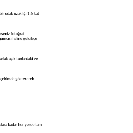
ir odak uzaklığı 1,6 kat
yseniz fotoğraf
apımcısı haline geldikçe
arlak açık tonlardaki ve
r çekimde göstererek
alara kadar her yerde tam