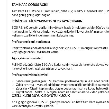
TAM KARE GÖRÜŞ AÇISI
Tam kare EOS R8'de 15 mm lensin, daha küçük APS-C sensörlü bir EOS fot
daha geniş görüş açısı sağlar.
İÇİNİZDEKİ FİLM YAPIMCISINI ORTAYA ÇIKARIN
EOS R8, 6K sensör verilerinin yüksek hızda örneklenmesiyle 60p'ye kada
makinesinin farklı kare hızları ve çözünürlükleri ile yaratıcılığınızı serg
gelişmiş özelliklerinden memnun kalacaksınız.
Profesyonel renk tonlaması
Renk tonlamasında daha fazla seçenek için EOS R8'in düşük kontrastlı Can
koyu gölgelerdeki ayrıntıları korur.
Ağır çekimin nüansları
Full HD çözünürlükte 180p'ye kadar çekim yaparak harekete duygu ve h
hareketlerindeki gizli ayrıntıları ortaya çıkarır.
Profesyonel video işlevleri
Sahte renk göstergesi - Mükemmel pozlamayı ölçün. Altı adet renkli k
Odak artırma - Manuel odaklama yaparken kritik keskinlikte uzmanlaşın. Od
Zebralar - Çizgili kaplamalar, doğru pozlamayı hızlı ve kolay hale getir
Dijital zoom - Maks. 10x dijital zoom ile sabit lenslerle video çekerken
ÖZELLİKLERİ BÜYÜK, BOYUTU KÜÇÜK
461 g ağırlığındaki EOS R8, şimdiye kadarki en hafif tam kare aynasız
kare avantajının keyfini çıkarın.