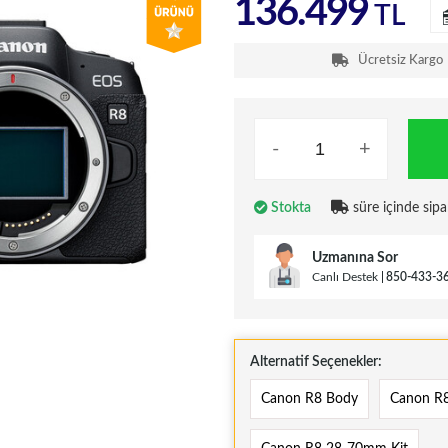
136.499
TL
Ücretsiz Kargo
-
+
Stokta
süre içinde sipa
Uzmanına Sor
Canlı Destek
850-433-3
Alternatif Seçenekler:
Canon R8 Body
Canon R