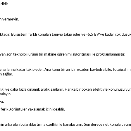
lidir.
ün vermeyin.
dır. Bu sistem farklı konuları tanıyıp takip eder ve -6,5 EV'ye kadar çok düşük ı
an son teknoloji ürünü bir makine öğrenimi algoritması ile programlanmıştır.
enarlarına kadar takip eder. Ana konu bir an için gözden kaybolsa bile, fotoğraf
 sağlar.
nliği ve daha fazla dinamik aralık sağlanır. Harika bir bokeh efektiyle konunuzu yu
kalayın.
va.
erik görüntüler yakalamak için idealdir.
n arka plan bulanıklaştırma özelliği ile karşılaştırın. Son derece net konular; yum