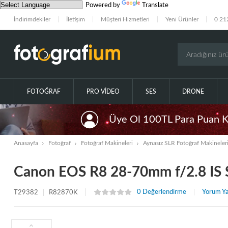
Powered by
Translate
İndirimdekiler
İletişim
Müşteri Hizmetleri
Yeni Ürünler
0 21
FOTOĞRAF
PRO VIDEO
SES
DRONE
Üye Ol 100TL Para Puan 
Anasayfa
Fotoğraf
Fotoğraf Makineleri
Aynasız SLR Fotoğraf Makineler
Canon EOS R8 28-70mm f/2.8 IS S
0 Değerlendirme
Yorum Y
T29382
R82870K