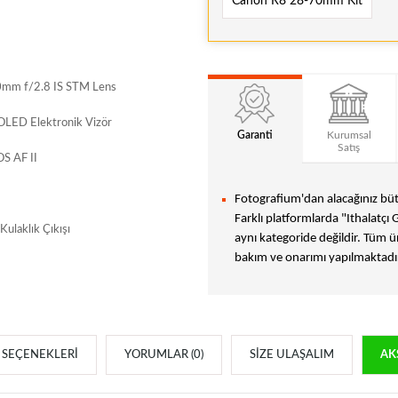
Canon R8 28-70mm Kit
0mm f/2.8 IS STM Lens
OLED Elektronik Vizör
Garanti
Kurumsal
Satış
S AF II
Fotografium'dan alacağınız bütü
Farklı platformlarda "Ithalatçı 
Kulaklık Çıkışı
aynı kategoride değildir. Tüm ür
bakım ve onarımı yapılmaktadır
SEÇENEKLERI
YORUMLAR (0)
SIZE ULAŞALIM
AK