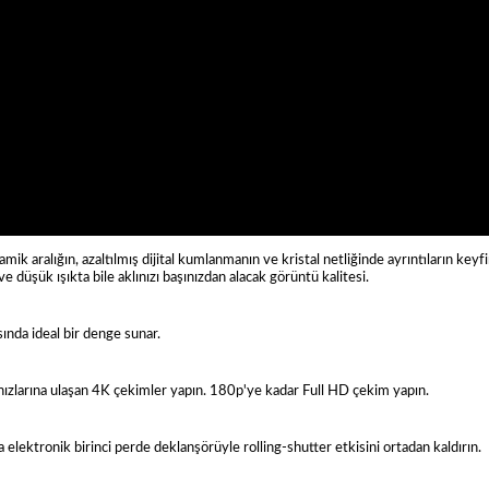
 aralığın, azaltılmış dijital kumlanmanın ve kristal netliğinde ayrıntıların keyfini 
e düşük ışıkta bile aklınızı başınızdan alacak görüntü kalitesi.
ında ideal bir denge sunar.
ızlarına ulaşan 4K çekimler yapın. 180p'ye kadar Full HD çekim yapın.
elektronik birinci perde deklanşörüyle rolling-shutter etkisini ortadan kaldırın.