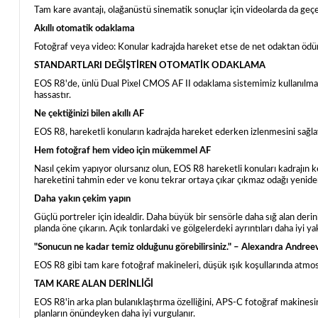
Tam kare avantajı, olağanüstü sinematik sonuçlar için videolarda da geçer
Akıllı otomatik odaklama
Fotoğraf veya video: Konular kadrajda hareket etse de net odaktan öd
STANDARTLARI DEĞİŞTİREN OTOMATİK ODAKLAMA
EOS R8'de, ünlü Dual Pixel CMOS AF II odaklama sistemimiz kullanılmakta
hassastır.
Ne çektiğinizi bilen akıllı AF
EOS R8, hareketli konuların kadrajda hareket ederken izlenmesini sağlay
Hem fotoğraf hem video için mükemmel AF
Nasıl çekim yapıyor olursanız olun, EOS R8 hareketli konuları kadrajın k
hareketini tahmin eder ve konu tekrar ortaya çıkar çıkmaz odağı yeniden
Daha yakın çekim yapın
Güçlü portreler için idealdir. Daha büyük bir sensörle daha sığ alan deri
planda öne çıkarın. Açık tonlardaki ve gölgelerdeki ayrıntıları daha iyi ya
"Sonucun ne kadar temiz olduğunu görebilirsiniz." – Alexandra Andree
EOS R8 gibi tam kare fotoğraf makineleri, düşük ışık koşullarında atmosf
TAM KARE ALAN DERİNLİĞİ
EOS R8'in arka plan bulanıklaştırma özelliğini, APS-C fotoğraf makinesini
planların önündeyken daha iyi vurgulanır.