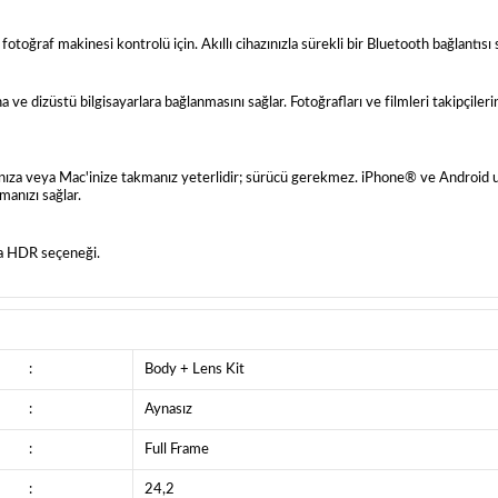
 fotoğraf makinesi kontrolü için. Akıllı cihazınızla sürekli bir Bluetooth bağlantısı 
 ve dizüstü bilgisayarlara bağlanmasını sağlar. Fotoğrafları ve filmleri takipçilerin
yarınıza veya Mac'inize takmanız yeterlidir; sürücü gerekmez. iPhone® ve Android
manızı sağlar.
la HDR seçeneği.
:
Body + Lens Kit
:
Aynasız
:
Full Frame
:
24,2