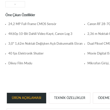
Öne Çıkan Özellikler
24,2 MP Full-Frame CMOS Sensör
Canon RF 28-7
4K60p 10-Bit Dahili Video Kayıt, Canon Log 3
2,36 m Noktalı 
3,0" 1,62m Noktalı Değişken Açılı Dokunmatik Ekran
Dual Piksel CMO
40 fps Elektronik Shutter
Movie Digital IS
Dikey Film Modu
Mikrofon Girişi, 
ÜRÜN AÇIKLAMASI
TEKNIK ÖZELLIKLER
ÖDEME 