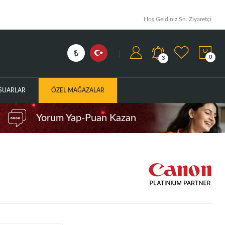
Hoş Geldiniz Sn. Ziyaretçi
0
3
ESUARLAR
ÖZEL MAĞAZALAR
Yorum Yap-Puan Kazan