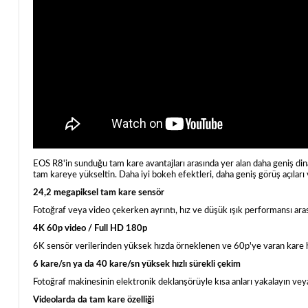
EOS R8'in sunduğu tam kare avantajları arasında yer alan daha geniş dinamik
tam kareye yükseltin. Daha iyi bokeh efektleri, daha geniş görüş açıları v
24,2 megapiksel tam kare sensör
Fotoğraf veya video çekerken ayrıntı, hız ve düşük ışık performansı aras
4K 60p video / Full HD 180p
6K sensör verilerinden yüksek hızda örneklenen ve 60p'ye varan kare h
6 kare/sn ya da 40 kare/sn yüksek hızlı sürekli çekim
Fotoğraf makinesinin elektronik deklanşörüyle kısa anları yakalayın veya 
Videolarda da tam kare özelliği