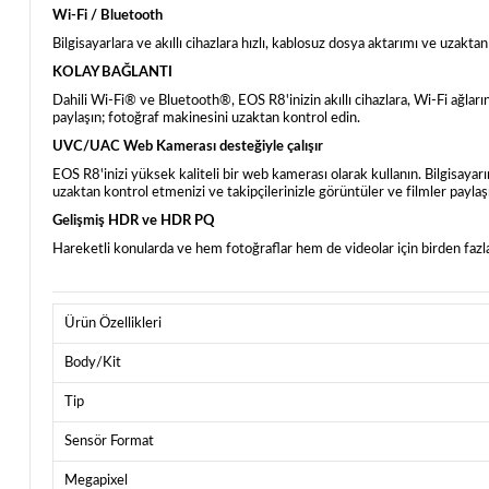
Wi-Fi / Bluetooth
Bilgisayarlara ve akıllı cihazlara hızlı, kablosuz dosya aktarımı ve uzaktan
KOLAY BAĞLANTI
Dahili Wi-Fi® ve Bluetooth®, EOS R8'inizin akıllı cihazlara, Wi-Fi ağlarına
paylaşın; fotoğraf makinesini uzaktan kontrol edin.
UVC/UAC Web Kamerası desteğiyle çalışır
EOS R8'inizi yüksek kaliteli bir web kamerası olarak kullanın. Bilgisa
uzaktan kontrol etmenizi ve takipçilerinizle görüntüler ve filmler paylaş
Gelişmiş HDR ve HDR PQ
Hareketli konularda ve hem fotoğraflar hem de videolar için birden faz
Ürün Özellikleri
Body/Kit
Tip
Sensör Format
Megapixel