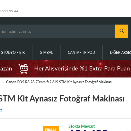
2 511 99 44
STÜDYO - IŞIK
GIMBAL
ÇANTA - TRIPOD
DIĞER AKS
Kazan
Her Alışverişinde %1 Extra Para Puan
i
Canon EOS R8 28-70mm f/2.8 IS STM Kit Aynasız Fotoğraf Makinası
TM Kit Aynasız Fotoğraf Makinası
az
Stokta Mevcut