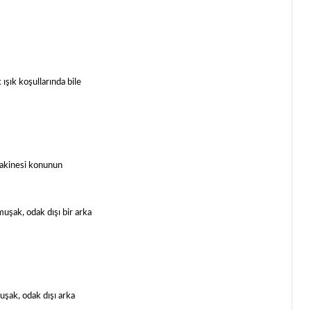
şık koşullarında bile
 makinesi konunun
muşak, odak dışı bir arka
uşak, odak dışı arka