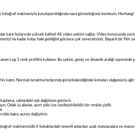
oğraf makinesiyle karşılaştırıldığında nasıl göründüğünü inceleyin. Herhangi b
r kare hızlarında yüksek kaliteli 4K video çekimi sağlar. Video konusunda yeni
ilemenizi ne kadar kolay hale geldiğini görünce çok seveceksiniz. Başarılı bir film y
on Log 3 renk profilini kullanın. Bu çekim, geniş ve dinamik aralığı sayesinde p
is katın. Normal oynatma hızlarında görüntülendiğinde konuları olağanüstü ağı
aplama, sahnedeki ışık dağılımını gösterir.
ak içi alanlar, ayırt edici (ve özelleştirilebilir) bir renkle çizilir.
ir
 bile bakış açınızı değiştirin.
 fotoğraf makinemizdir.4 Sokaklardaki önemli anlardan uzak manzaralara ve macer