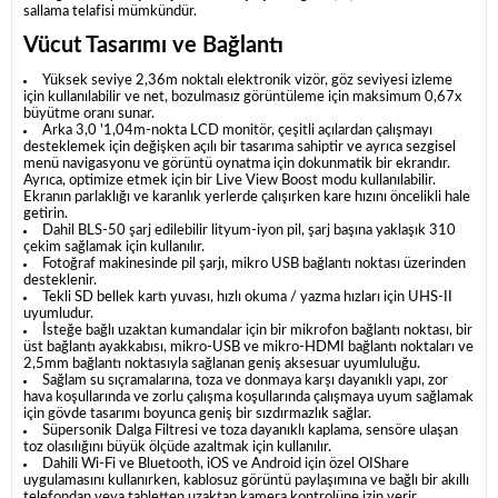
sallama telafisi mümkündür.
Vücut Tasarımı ve Bağlantı
Yüksek seviye 2,36m noktalı elektronik vizör, göz seviyesi izleme
için kullanılabilir ve net, bozulmasız görüntüleme için maksimum 0,67x
büyütme oranı sunar.
Arka 3,0 '1,04m-nokta LCD monitör, çeşitli açılardan çalışmayı
desteklemek için değişken açılı bir tasarıma sahiptir ve ayrıca sezgisel
menü navigasyonu ve görüntü oynatma için dokunmatik bir ekrandır.
Ayrıca, optimize etmek için bir Live View Boost modu kullanılabilir.
Ekranın parlaklığı ve karanlık yerlerde çalışırken kare hızını öncelikli hale
getirin.
Dahil BLS-50 şarj edilebilir lityum-iyon pil, şarj başına yaklaşık 310
çekim sağlamak için kullanılır.
Fotoğraf makinesinde pil şarjı, mikro USB bağlantı noktası üzerinden
desteklenir.
Tekli SD bellek kartı yuvası, hızlı okuma / yazma hızları için UHS-II
uyumludur.
İsteğe bağlı uzaktan kumandalar için bir mikrofon bağlantı noktası, bir
üst bağlantı ayakkabısı, mikro-USB ve mikro-HDMI bağlantı noktaları ve
2,5mm bağlantı noktasıyla sağlanan geniş aksesuar uyumluluğu.
Sağlam su sıçramalarına, toza ve donmaya karşı dayanıklı yapı, zor
hava koşullarında ve zorlu çalışma koşullarında çalışmaya uyum sağlamak
için gövde tasarımı boyunca geniş bir sızdırmazlık sağlar.
Süpersonik Dalga Filtresi ve toza dayanıklı kaplama, sensöre ulaşan
toz olasılığını büyük ölçüde azaltmak için kullanılır.
Dahili Wi-Fi ve Bluetooth, iOS ve Android için özel OIShare
uygulamasını kullanırken, kablosuz görüntü paylaşımına ve bağlı bir akıllı
telefondan veya tabletten uzaktan kamera kontrolüne izin verir.