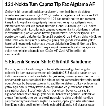
121-Nokta Tüm Çapraz Tip Faz Algılama AF
Gelişmiş bir otomatik odaklama sistemi, hem hızlı hem de doğru
odaklanma performansı için 121 çip üstü faz algılama noktasını ve 121
kontrast algılama alanını birleştirir.
121 faz tespit noktasının tamamı,
karışık ışık koşullarında gelişmiş hassasiyet ve ayrıca gelişmiş konu
izleme yetenekleri için çapraz tiptedir.
Genel kullanım için 121-nokta
dahil çeşitli çekim koşullarında çalışmaya uygun farklı odaklama modları
mevcuttur;
Kuşlar ve yaban hayatı gibi hareketli nesneler için ve 121
punto çok geniş olduğunda, Grup 25 punto;
Grup 9-Puan, daha küçük ve
daha uzak konular için;
9 punto çok geniş olduğunda veya daha yakın
hareketli nesnelerle çalışmaya uygun olduğu için Grup 5 Noktası;
Tek,
hareket etmeyen hareketsiz veya küçük nesnelerle çalışmak için;
ve
yakın nesnelerle çalışmak için Küçük AF.
Özel AF hedefleri de
ayarlanabilir,
5 Eksenli Sensör-Shift Görüntü Sabitleme
Vücutta, sensör kaydırma görüntü sabitleme özelliği, herhangi bir
objektif ile kamera sarsıntısının görüntüsünü 5.5 duraka kadar en aza
indirmeye yardımcı olur ve telefoto çekimler, makro görüntüler ve uzun
pozlamalarla çalışırken özellikle dikkat çeken kamera hareketlerini telafi
eder.
Ayrıca, bu benzersiz görüntü sabitleme sistemi, dikey açılı dönüş,
yatay açılı dönüş, yatay kayma, dikey kayma ve yuvarlanan kamera
sarsıntı hareketini telafi etmek için beş eksen boyunca çalışır.
Bu
algılanan hareketler aralığı, geleneksel hareketsiz görüntü çekimi ve
ayrıca film kaydetme ve hareketli nesnelerle daha etkin bir şekilde
çalışmanın faydalanmasını sağlar.
Ek olarak, optik görüntü sabitleme
özelliğine sahip seçili objektiflerle eşleştirildiğinde, 6,5 duraka kadar