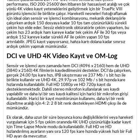
performansı, ISO 200-25600'den itibaren bir hassasiyet aralığı ve çok
yönlü 4K video kayıt yeteneklerini geliştirmek için bir TruePic VIII
görüntü işlemcisi ile birlikte çalışır.
Hareketli nesneleri fotoğraflamak
için ideal olan sensör ve işlemci kombinasyonu, mekanik deklanşörle
çalışırken ardışık 150 dosyaya kadar 10 fps tam çözünürlüklü sürekli
çekim hızı elde eder.
Sessiz elektronik obtüratörle çekim yaparken, bu
çekim hızı 23 ardışık ham kareye kadar tek çekim AF ile 30 fps veya
ardışık 152 kareye kadar sürekli AF ile çekim yapan 10 fps
artırılabilir.
JPEG kayıt yapıyorsanız, hafıza kartı dolana kadar sınırsız
ardışık çekim yapmak mümkündür.
DCI ve UHD 4K Video Kayıt ve OM-Log
Sensör ve işlemci aynı zamanda hem DCI (4096 x 2160) hem de UHD
(3840 x 2160) 4K filmlerin kaydedilmesini destekler.
DCI'da çalışırken,
gerçek 24.00 fps kare hızı, IPB sıkıştırması ve 237 Mb / s bit hızı ile
birlikte kullanılır ve UHD 4K, 29.97p ve 102 Mb / s bit hızında kare
hızlarında kullanılabilir.
Full HD 1080p ve HD 720p kayıt da
desteklenmektedir.
Dahili stereo mikrofon kullanılarak ses kaydı
yapılabilir ve daha iyi bir ses kaydı kalitesi için harici bir mikrofon girişi
kullanılabilir.
Harici bir kayıt monitörünün kullanımı, daha iyi bir renk
düzeltme aralığı için 4: 2: 2 8 bit renk destekleyen HDMI çıkışı ile de
mümkündür.
Ek olarak, daha uzun bir süre boyunca konu değişikliklerini veya hareketi
vurgulamak için 5 fps çekim oranında 4K UHD çözünürlüğe kadar kayıt
için Time-Lapse Movie modu da kullanılabilir.
Full HD ve HD
hızlandırılmış ayarların yanı sıra 120 fps kare hızında yüksek hızlı bir Full
HD ayarı da mevcuttur.