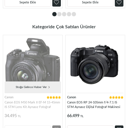
Sepete Ekle
Sepete Ekle
Kategoride Çok Satılan Ürünler
Stoğa Gelince Haber Ver
Canon
Canon
Canon EOS M50 Mark II EF-M 15-45mm
Canon EOS RP 24-105mm f/4-7.1 IS
IS STM Lens Kit Aynasız Fotoğraf
STM Aynasız Dijital Fotoğraf Makinesi
Makinesi
34.495
66.499
TL
TL