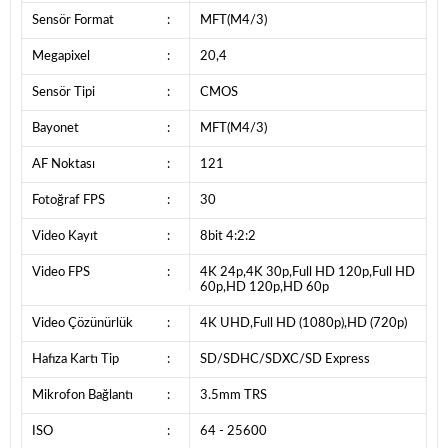
Sensör Format
:
MFT(M4/3)
Megapixel
:
20,4
Sensör Tipi
:
CMOS
Bayonet
:
MFT(M4/3)
AF Noktası
:
121
Fotoğraf FPS
:
30
Video Kayıt
:
8bit 4:2:2
Video FPS
:
4K 24p,4K 30p,Full HD 120p,Full HD
60p,HD 120p,HD 60p
Video Çözünürlük
:
4K UHD,Full HD (1080p),HD (720p)
Hafıza Kartı Tip
:
SD/SDHC/SDXC/SD Express
Mikrofon Bağlantı
:
3.5mm TRS
ISO
:
64 - 25600