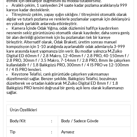
etmek için deklanşör düğmesini bu modda tutabilirsiniz.
Aralıklı çekim, 1 saniyeden 24 saate kadar pozlama aralıklarıyla 999
kareye kadar desteklenir.
Titreşimsiz çekim, yapay ışığın sıklığını / titreşimini otomatik olarak
algılar ve tutarlı pozlama ve renklerle pozlamalar yapmak için deklanşörü
en yüksek parlaklık anlarında etkinleştirir.
Kamera İçinde Odak Yığma, odak düzlemini hafifçe kaydırırken
nesnenin sekiz görüntüsünü otomatik olarak kaydeder, daha sonra geniş
bir alan derinliği göstermek için bu pozlamaları tek bir kareye
birleştirir.
Alternatif olarak, Odak Braketi, üretim sonrası manuel
kompozisyon için 1-10 aralığında ayarlanabilir odak adımlarıyla 3-999
kare arasında kayıt yapmanıza izin verir.
Bu modlar yalnızca M.Zuiko
Digital ED 60mm f / 2.8 Makro, 12-40mm f / 2.8 PRO, 40-150mm f /
2.8 PRO, 30mm f / 3.5 Makro, 7-14mm f / 2.8 PRO, 8mm ile çalışırken
kullanılabilir f / 1.8 Balıkgözü PRO, 300mm f / 4 IS PRO ve 12-100mm
f / 4 IS PRO lensleri.
Keystone Telafisi, canlı görüntüde çalışırken yakınsamayı
düzeltmenizi sağlar.
Benzer şekilde, Balıkgözü Telafisi, bozulmayı
düzelterek ve ortadan kaldırarak M.Zuiko Digital ED 8mm f / 1.8
Balıkgözü PRO lensini doğrusal bir geniş açılı lens olarak kullanmanızı
sağlar.
Ürün Özellikleri
Body/Kit
:
Body / Sadece Gövde
Tip
:
Aynasız