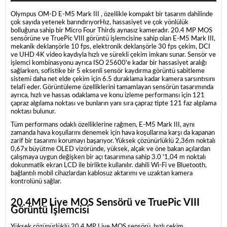
Olympus OM-D E-M5 Mark III
, özellikle kompakt bir tasarım dahilinde
çok sayıda yetenek barındırıyor
Hız, hassasiyet ve çok yönlülük
bolluğuna sahip bir Micro Four Thirds aynasız kameradır.
20.4 MP MOS
sensörüne ve TruePic VIII görüntü işlemcisine sahip olan E-M5 Mark III,
mekanik deklanşörle 10 fps, elektronik deklanşörle 30 fps çekim, DCI
ve UHD 4K video kaydıyla hızlı ve sürekli çekim imkanı sunar.
Sensör ve
işlemci kombinasyonu ayrıca ISO 25600'e kadar bir hassasiyet aralığı
sağlarken, sofistike bir 5 eksenli sensör kaydırma görüntü sabitleme
sistemi daha net elde çekim için 6.5 duraklama kadar kamera sarsıntısını
telafi eder.
Görüntüleme özelliklerini tamamlayan sensörün tasarımında
ayrıca, hızlı ve hassas odaklama ve konu izleme performansı için 121
çapraz algılama noktası ve bunların yanı sıra çapraz tipte 121 faz algılama
noktası bulunur.
Tüm performans odaklı özelliklerine rağmen, E-M5 Mark III, aynı
zamanda hava koşullarını denemek için hava koşullarına karşı da kapanan
zarif bir tasarımı korumayı başarıyor.
Yüksek çözünürlüklü 2,36m noktalı
0,67x büyütme OLED vizöründe, yüksek, alçak ve öne bakan açılardan
çalışmaya uygun değişken bir açı tasarımına sahip 3.0 '1,04 m noktalı
dokunmatik ekran LCD ile birlikte kullanılır. dahili Wi-Fi ve Bluetooth,
bağlantılı mobil cihazlardan kablosuz aktarımı ve uzaktan kamera
kontrolünü sağlar.
20.4MP Live MOS Sensörü ve TruePic VIII
Görüntü İşlemcisi
Yüksek çözünürlüklü 20.4 MP Live MOS sensörü, hızlı çekim