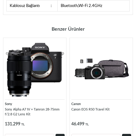
Kablosuz Bağlantı
:
Bluetooth,Wi-Fi 2.4GHz
Benzer Ürünler
Sony
Canon
Sony Alpha A7 IV + Tamron 28-75mm
Canon EOS R50 Travel Kit
f/2.8 G2 Lens Kit
131.299
46.499
TL
TL