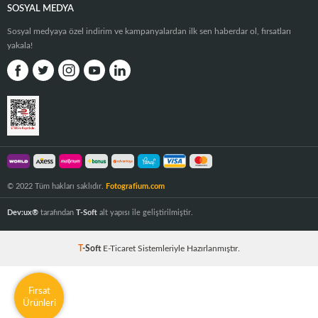
SOSYAL MEDYA
Sosyal medyaya özel indirim ve kampanyalardan ilk sen haberdar ol, fırsatları
yakala!
© 2022 Tüm hakları saklıdır.
Fotografium.com
Dev:ux®
tarafından
T-Soft
alt yapısı ile geliştirilmiştir.
T
-Soft
E-Ticaret
Sistemleriyle Hazırlanmıştır.
Fırsat
Ürünleri