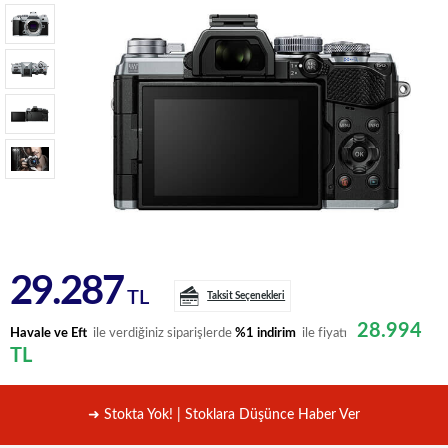
29.287
TL
Taksit Seçenekleri
28.994
Havale ve Eft
ile verdiğiniz siparişlerde
%1 indirim
ile fiyatı
TL
➜ Stokta Yok! | Stoklara Düşünce Haber Ver