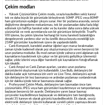
Çekim modları
Yüksek Çözünürlükte Çekim modu, sırayla kaydedilen sekiz kareyi
tek ve daha büyük bir görüntüde birleştirerek 50MP JPEG veya 80MP
ham görüntünün eşdeğer çıkışını sunar.
Her bir pozlama arasında, sensör
değiştirme dengeleme mekanizması, tek bir pozlamadan daha fazla bilgi
edinmek için hafifçe hareket eder ve bu kareler daha sonra daha yüksek
çözünürlük ve renk ayrıntılarıyla son bir görüntüye birleştirilir.
TruePic
VIII işleme, bu çekim işlevine herhangi bir konu hareketi bulanıklığını
dengeleyerek yardımcı olur ve bu özellik dosya boyutu esnekliği için
25MP görüntüler kaydetmek üzere de yapılandırılabilir.
Canlı Kompozit, karedeki anahtar öğeleri aşırı maruz bırakmadan
zaman içinde kademeli olarak poz oluşturmanıza izin veren benzersiz bir
uzun pozlama modudur.
Bu mod zaman içinde yalnızca yeni algılanan ışık
kaynaklarını kaydetmek için çalışır ve bir görüntü geliştikçe izlemenizi
sağlar, yıldız izlerini veya diğer hareketli ışık kaynaklarını fotoğraflamak
için idealdir.
Canlı Ampul ve Canlı Zaman ayarları, yaratıcı uzun pozlama
görüntülerini oluşturmak için kullanılabilir.
Live Bulb, deklanşörü bir
dakika kadar açık tutmanıza izin verir ve Live Time, deklanşörü açmak
için deklanşöre bir kez basmanıza ve ardından pozlamayı sonlandırmak
için bir dakika içinde tekrar basmanıza olanak sağlar.
Profesyonel Çekim Modu, deklanşöre tam basmadan önce tam
çözünürlüklü JPEG veya ham görüntüleri kaydetmeye ve tamponlamaya
başlayan benzersiz bir ayardır.
Deklanşöre yarım basar basmaz
çerçeveler kaydedilmeye başlayacak ve deklanşöre tam bastığınızda,
önceki 35 kareye ek olarak görüntü kaydedilecektir.
Ek olarak, sessiz
elektronik deklanşör işlevini kullanarak sürekli çekim yapmaya devam