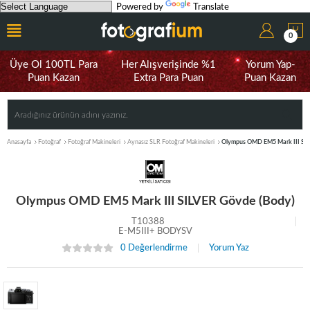
Powered by
Translate
0
Üye Ol 100TL Para
Her Alışverişinde %1
Yorum Yap-
Puan Kazan
Extra Para Puan
Puan Kazan
Anasayfa
Fotoğraf
Fotoğraf Makineleri
Aynasız SLR Fotoğraf Makineleri
Olympus OMD EM5 Mark III SIL
Olympus OMD EM5 Mark III SILVER Gövde (Body)
T10388
E-M5III+ BODYSV
0 Değerlendirme
Yorum Yaz