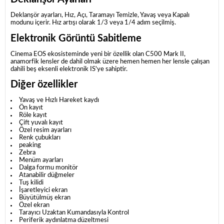
Deklanşör ayarları, Hız, Açı, Taramayı Temizle, Yavaş veya Kapalı
modunu içerir.
Hız artışı olarak 1/3 veya 1/4 adım seçilmiş.
Elektronik Görüntü Sabitleme
Cinema EOS ekosisteminde yeni bir özellik olan C500 Mark II,
anamorfik lensler de dahil olmak üzere hemen hemen her lensle çalışan
dahili beş eksenli elektronik IS'ye sahiptir.
Diğer özellikler
Yavaş ve Hızlı Hareket kaydı
Ön kayıt
Röle kayıt
Çift yuvalı kayıt
Özel resim ayarları
Renk çubukları
peaking
Zebra
Menüm ayarları
Dalga formu monitör
Atanabilir düğmeler
Tuş kilidi
İşaretleyici ekran
Büyütülmüş ekran
Özel ekran
Tarayıcı Uzaktan Kumandasıyla Kontrol
Periferik aydınlatma düzeltmesi