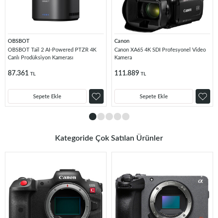
OBSBOT
Canon
OBSBOT Tail 2 AI-Powered PTZR 4K
Canon XA65 4K SDI Profesyonel Video
Canlı Prodüksiyon Kamerası
Kamera
87.361
111.889
TL
TL
Sepete Ekle
Sepete Ekle
Kategoride Çok Satılan Ürünler