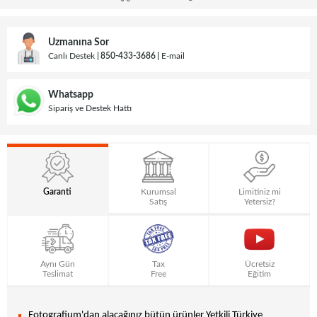
Uzmanına Sor
Canlı Destek
850-433-3686
E-mail
Whatsapp
Sipariş ve Destek Hattı
Garanti
Kurumsal
Limitiniz mi
Satış
Yetersiz?
Aynı Gün
Tax
Ücretsiz
Teslimat
Free
Eğitim
Fotografium'dan alacağınız bütün ürünler Yetkili Türkiye