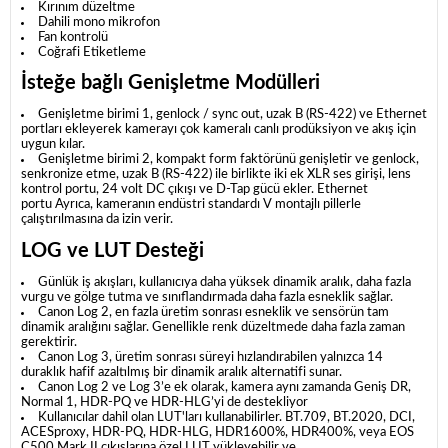
Kırınım düzeltme
Dahili mono mikrofon
Fan kontrolü
Coğrafi Etiketleme
İsteğe bağlı Genişletme Modülleri
Genişletme birimi 1, genlock / sync out, uzak B (RS-422) ve Ethernet
portları ekleyerek kamerayı çok kameralı canlı prodüksiyon ve akış için
uygun kılar.
Genişletme birimi 2, kompakt form faktörünü genişletir ve genlock,
senkronize etme, uzak B (RS-422) ile birlikte iki ek XLR ses girişi, lens
kontrol portu, 24 volt DC çıkışı ve D-Tap gücü ekler. Ethernet
portu
Ayrıca, kameranın endüstri standardı V montajlı pillerle
çalıştırılmasına da izin verir.
LOG ve LUT Desteği
Günlük iş akışları, kullanıcıya daha yüksek dinamik aralık, daha fazla
vurgu ve gölge tutma ve sınıflandırmada daha fazla esneklik sağlar.
Canon Log 2, en fazla üretim sonrası esneklik ve sensörün tam
dinamik aralığını sağlar.
Genellikle renk düzeltmede daha fazla zaman
gerektirir.
Canon Log 3, üretim sonrası süreyi hızlandırabilen yalnızca 14
duraklık hafif azaltılmış bir dinamik aralık alternatifi sunar.
Canon Log 2 ve Log 3’e ek olarak, kamera aynı zamanda Geniş DR,
Normal 1, HDR-PQ ve HDR-HLG’yi de destekliyor
Kullanıcılar dahil olan LUT'ları kullanabilirler. BT.709, BT.2020, DCI,
ACESproxy, HDR-PQ, HDR-HLG, HDR1600%, HDR400%, veya EOS
C500 Mark II çıkışlarına özel LUT yükleyebilir ve