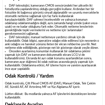
DAF teknolojisi, kameranın CMOS sensöründeki her pikselin iki
fotodiyotla yapılandırılmış olduğu gerçeğini kullanır.
Ardından her bir
fotozitte iki bağımsız görüntü sinyali algılanabilir ve uyumlu merceklerle
otomatik netleme sağlamak için faz farkı kullanılarak
karşılaştırılabilir.
DAF sahneyi inceleyebilir ve yalnızca konunun
odaklanıp odaklanmadığını değil, aynı zamanda hangi yönde (yakın veya
uzak) ve ne kadar olduğunu fark eder.
Otomatik netleme lenslerinin
gerektiğinde tepki vermelerini ve netleme için 'avlanmaları'
gerekmemesini sağlamak.
DAF teknolojisi, manuel netlemeye yardımcı olmak için de
kullanılabilir.
Odak bilgisi, operatöre odağın elde edilmesi için nesnenin o
anki odağını ve hareket yönünü ileten bir ekran rehberine çevrilir.
Net
netleme elde edildiğinde, gösterge net bir gösterge olarak yeşile döner.
Önceden ayarlanmış konumları kullanarak bir odaklama çekimi
yapmak için DAF ve kameranın dokunmatik ekranı LCG'yi de
kullanabilirsiniz.
Ekranda iki ayrı odak konumu ayarlandıktan sonra,
kameranın ayar düğmesi iki odak noktası arasında geçiş yapmak için
kullanılabilir.
Odaklanma etkisi, AF izleme hızını ve yanıtını ayarlayarak
ince ayar yapılabilir.
Odak Kontrolü / Yardım
Odak kontrolü, Çift Piksel CMOS AF (DAF), Manuel Odak, Tek Çekim
AF, Sürekli AF, AF Artırılmış MF ve Yüz Algılama AF içerir.
Lütfen dikkat:
Bu modlarda yalnızca AF işlevlerini destekleyen lensler
kullanılabilir.
Deklanşör Ayarları