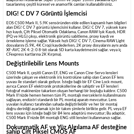
adaptörleri kullanarak Super 35mm ve Super 16mm yakalama için
tasarlanmış çeşitli küresel ve anamorfik camları kullanabilirsiniz.
DIG! C DV 7 Görüntü İşlemcisi
EOS C500 Mark II, 5.9K sensöründen elde edilen kapsamlı ham bilgileri
alan DiG! C DV 7 görüntü işlemcisini kullanır.
DiG! C DV 7, yüksek kare
hızı kaydı, Çift Piksel Otomatik Odaklama, Canon RAW Işık Kaydı, HDR
(PQ ve HLG) çıkışı, elektronik görüntü sabitleme, proxy kaydı ve
örnekleme işleme sağlar.
Yüksek hızlı DIG! C DV 7, Cinema RAW Light
dosyalarını (5.9K, 4K Crop) kaydederken, 2K proxy dosyalarını aynı anda
XF-AVC 2K 4: 2: 0 8-bit olarak SD karta kaydetmesini sağlar. veya iç
CFexpress kartlarına 2K Kırpma).
Değiştirilebilir Lens Mounts
C500 Mark II, çeşitli Canon EF, ENG ve Canon Cine-Servo lensleri
üzerinde çalışan ve elektronik iris kontrolüne sahip olan Canon EF lens
yuvası ile standart olarak geliyor.
İsteğe bağlı bir EF Cine Lock mount,
ayrıca Canon EF elektronik protokollerine de sahiptir ve EF lensleri
fotoğraf makinenize takarken oluşan herhangi bir boşluğu kaldırır.
C500
Mark II'nizde hemen hemen tüm PL montajlı merceklerin kullanılmasını
sağlayan, endüstri standardı bir PL montaj aparatı mevcuttur.
Lens
yuvaları kullanıcı tarafından sahada değiştirilebilir ve her bir montaj
doğru derinliği ayarlamak için bir takım şimlerle birlikte gelir.
PL veya EF
lens yuvası için isteğe bağlı bir B4 lens adaptörü mevcuttur;
Bu adaptör,
C500 Mark II'nizde B4 montajlı ENG stili lensleri kullanmanızı sağlar.
Dokunmatik AF ve Yüz Algılama AF desteğine
sahip Çift Piksel CMOS AF