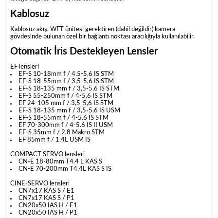
Kablosuz
Kablosuz akış, WFT ünitesi gerektiren (dahil değildir) kamera
gövdesinde bulunan özel bir bağlantı noktası aracılığıyla kullanılabilir.
Otomatik İris Destekleyen Lensler
EF lensleri
EF-S 10-18mm f / 4,5-5,6 IS STM
EF-S 18-55mm f / 3,5-5,6 IS STM
EF-S 18-135 mm f / 3,5-5,6 IS STM
EF-S 55-250mm f / 4-5.6 IS STM
EF 24-105 mm f / 3,5-5,6 IS STM
EF-S 18-135 mm f / 3,5-5,6 IS USM
EF-S 18-55mm f / 4-5.6 IS STM
EF 70-300mm f / 4-5.6 IS II USM
EF-S 35mm f / 2,8 Makro STM
EF 85mm f / 1.4L USM IS
COMPACT SERVO lensleri
CN-E 18-80mm T4.4 L KAS S
CN-E 70-200mm T4.4L KAS S IS
CINE-SERVO lensleri
CN7x17 KAS S / E1
CN7x17 KAS S / P1
CN20x50 IAS H / E1
CN20x50 IAS H / P1