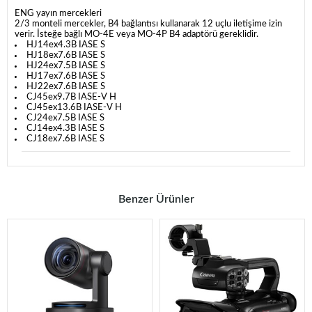
ENG yayın mercekleri
2/3 monteli mercekler, B4 bağlantısı kullanarak 12 uçlu iletişime izin
verir.
İsteğe bağlı MO-4E veya MO-4P B4 adaptörü gereklidir.
HJ14ex4.3B IASE S
HJ18ex7.6B IASE S
HJ24ex7.5B IASE S
HJ17ex7.6B IASE S
HJ22ex7.6B IASE S
CJ45ex9.7B IASE-V H
CJ45ex13.6B IASE-V H
CJ24ex7.5B IASE S
CJ14ex4.3B IASE S
CJ18ex7.6B IASE S
Benzer Ürünler