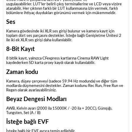
uygulayabilirler.
LUT'ler belirli çıkış terminallerine ve LCD veya vizöre
atanabilir.
Her çıktının farklı bir LUT kullanmasına izin vermek, farklı
bölümlere ihtiyaç duydukları görünümü vermek için mükemmeldir.
Ses
Kamera gövdesinde iki XLR ses girişi bulunur ve kamera kayıt için
toplam dört ses parçasını destekler.
İsteğe bağlı Genişletme Ünitesi 2
ile iki ek XLR ses girişi daha kullanılabilir.
8-Bit Kayıt
8 bitlik kayıt, yalnızca CFexpress kartlarına Cinema RAW Light
kaydederken SD karta proxy kaydı olarak kullanılabilir.
Zaman kodu
Kamera, düşey çerçeveyi (sadece 59.94 Hz modunda) ve diğer tüm
modlarda düşmemesini destekler.
Zaman kodunu Rec Run, Free Run ve
Regen olarak ayarlayabilirsiniz.
Beyaz Dengesi Modları
AWB, Kelvin ayarı (2000 ila 15000K / -20 ila + 20CC), Günışığı,
Tungsten, Set (A / B)
İsteğe bağlı EVF
İsteğe bağlı bir EVF ayrıca temin edilebilir.