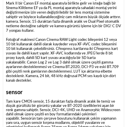
Mark II bir Canon EF montaj aparatıyla birlikte gelir ve isteğe bağlı bir
Sinema Kilitleme EF ya da PL montaj aparatıyla sahadaki montaj yerini
değiştirmenize izin veren değiştirilebilir bir lens montaj sistemine
sahiptir ve böylece kullanabileceğiniz cam miktarını büyük ölçüde arttırır.
kamera.
Sensör, 15 duraktan fazla dinamik aralık ve Dual Pixel otomatik
netleme desteğine sahiptir ve kamera görüntü işleme için bir DIG! C DV
7 yongası kullanır.
Fotoğraf makinesi Canon Cinema RAW Light codec bileşenini 12 veya
10 bit kullanarak dahili olarak kaydeder veya XF-AVC codec bileşenini
10 bit kullanarak çekebilirsiniz.
CFexpress kartlarına iki CFexpress kart
yuvası ile dahili kayıt yapılır.
XF-AVC kodlarında ve JPEG'lerde 8 bit
proxy kaydı, dahili SD kart yuvası aracılığıyla bir SD karta
yakalanabilir.
Canon Log 2 ve Log 3 dahil olmak üzere çeşitli gamma
ayarlarının desteklenmesi ve Cinema BT.2020, DCI-P3 ve eski BT.709
gibi çeşitli renk gamlarının desteklenmesi.
LUT içe aktarma elbette
desteklenir.
Kamera, 24 bit, 48 kHz doğrusal PCM ses kaydı için dört
kanalı destekler.
sensor
Tam kare CMOS sensör, 15 duraktan fazla dinamik aralık ile temiz ve
düşük gürültülü bir görüntü yakalar ve BT-2020 özelliklerini aşan bir
renk gamına sahiptir.
Sensör, DCI-4K, UHD ve Anamorphic Widescreen
dahil olmak üzere çeşitli en boy formatlarındaki çekimleri
yapabilir.
Sensörün tam çerçeve boyutunu kullanarak çekim yapmanın
yanı sıra, uygun sensör kırpma modlarını, objektif yuvalarını ve