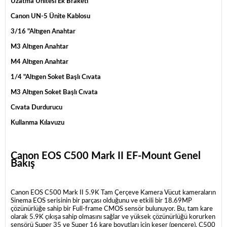
Uzatma Ünitesi Ek Braketi
Canon UN-5 Ünite Kablosu
3/16 "Altıgen Anahtar
M3 Altıgen Anahtar
M4 Altıgen Anahtar
1/4 "Altıgen Soket Başlı Cıvata
M3 Altıgen Soket Başlı Cıvata
Cıvata Durdurucu
Kullanma Kılavuzu
Canon EOS C500 Mark II EF-Mount
Genel
Bakış
Canon EOS C500 Mark II 5.9K Tam Çerçeve Kamera Vücut
kameraların
Sinema EOS serisinin bir parçası olduğunu ve etkili bir 18.69MP
çözünürlüğe sahip bir Full-frame CMOS sensör bulunuyor.
Bu, tam kare
olarak 5.9K çıkışa sahip olmasını sağlar ve yüksek çözünürlüğü korurken
sensörü Super 35 ve Super 16 kare boyutları için keser (pencere).
C500