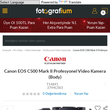
Powered by
Translate
0
Üye Ol 100TL Para
Her Alışverişinde %1
Yorum Yap-
Puan Kazan
Extra Para Puan
Puan Kazan
Anasayfa
Pro Video
Video Kameralar
Profesyonel Video Kameralar
Canon EOS C500 Mark II Profesyonel
Canon EOS C500 Mark II Profesyonel Video Kamera
(Body)
T14891
3794C003
0 Değerlendirme
Yorum Yaz