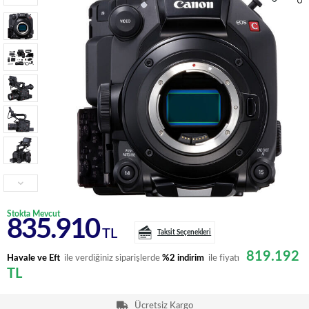
Stokta Mevcut
835.910
TL
Taksit Seçenekleri
819.192
Havale ve Eft
ile verdiğiniz siparişlerde
%2 indirim
ile fiyatı
TL
Ücretsiz Kargo