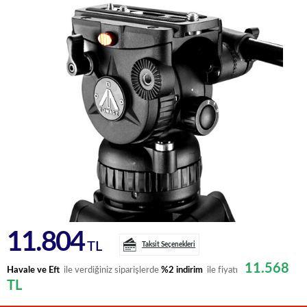
11.804
TL
Taksit Seçenekleri
11.568
Havale ve Eft
ile verdiğiniz siparişlerde
%2 indirim
ile fiyatı
TL