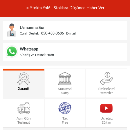
➜ Stokta Yok! | Stoklara Düşünce Haber Ver
Uzmanına Sor
Canlı Destek
850-433-3686
E-mail
Whatsapp
Sipariş ve Destek Hattı
Garanti
Kurumsal
Limitiniz mi
Satış
Yetersiz?
Aynı Gün
Tax
Ücretsiz
Teslimat
Free
Eğitim