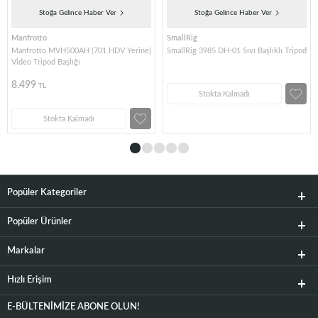
Stoğa Gelince Haber Ver
Stoğa Gelince Haber Ver
Manfrotto
SmallRig
Manfrotto MVH500AH (701 HDV Yerine)
SmallRig 3985 DH-01 Sıvı Başlıklı Tripod
Video Tripod Başlığı
8.499
TL
Stokta Kalmadı
Stokta Kalmadı
Popüler Kategoriler
Popüler Ürünler
Markalar
Hızlı Erişim
E-BÜLTENIMIZE ABONE OLUN!