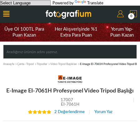
Powered by
Translate
0
Üye Ol 100TL Para
Her Alışverişinde %1
Yorum Yap-
Puan Kazan
Extra Para Puan
Puan Kazan
Anasayfa
Çanta - Tripod
Tripodlar
Video Tripod Başlıkları
E-Image EI-7061H Profesyonel Video Tripod Başl
E-Image EI-7061H Profesyonel Video Tripod Başlığı
17007
EI-7061H
2 Değerlendirme
Yorum Yaz