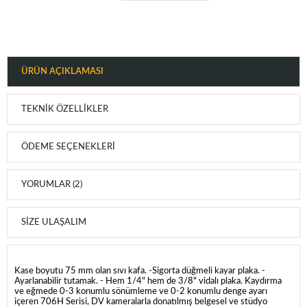
ÜRÜN AÇIKLAMASI
TEKNIK ÖZELLIKLER
ÖDEME SEÇENEKLERI
YORUMLAR (2)
SIZE ULAŞALIM
Kase boyutu 75 mm olan sıvı kafa. -Sigorta düğmeli kayar plaka. -
Ayarlanabilir tutamak. - Hem 1/4" hem de 3/8" vidalı plaka. Kaydırma
ve eğmede 0-3 konumlu sönümleme ve 0-2 konumlu denge ayarı
içeren 706H Serisi, DV kameralarla donatılmış belgesel ve stüdyo