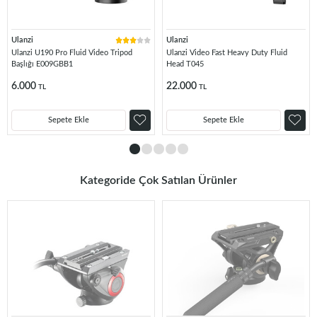
Ulanzi
Ulanzi
Ulanzi U190 Pro Fluid Video Tripod
Ulanzi Video Fast Heavy Duty Fluid
Başlığı E009GBB1
Head T045
6.000
22.000
TL
TL
Sepete Ekle
Sepete Ekle
Kategoride Çok Satılan Ürünler