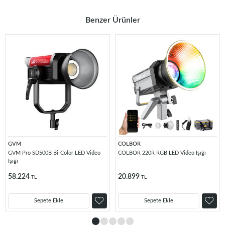
Benzer Ürünler
GVM
COLBOR
GVM Pro SD500B Bi-Color LED Video
COLBOR 220R RGB LED Video Işığı
Işığı
58.224
20.899
TL
TL
Sepete Ekle
Sepete Ekle