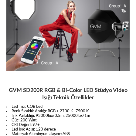
GVM SD200R RGB & Bi-Color LED Stüdyo Video
Işığı Teknik Özellikler
Led Tipi: COB Led
Renk Sıcaklık Aralığı: RGB + 2700 K -7500 K
Işık Parlaklığı:
93000lux/0.5m, 25000lux/1m
Güç :200 Watt
CRI Değeri: 97+
Led Işık Açısı: 120 derece
Materyal: Alüminyum alaşım+ABS