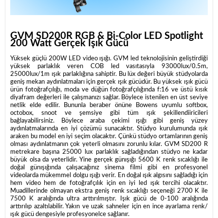
GVM SD200R RGB & Bi-Color LED
Spotlight
200 Watt Gerçek Işık Gücü
Yüksek güçlü 200W LED video ışığı. GVM led teknolojisinin geliştirdiği
yüksek parlaklık veren COB led vasıtasıyla
93000lux/0.5m,
25000lux/1m ışık parlaklığına sahiptir. Bu lüx değeri büyük stüdyolarda
geniş mekan aydınlatmaları için gerçek ışık gücüdür. Bu yüksek ışık gücü
ürün fotoğrafçılığı, moda ve düğün fotoğrafçılığında f:16 ve üstü kısık
diyafram değerleri ile çalışmanızı sağlar. Böylece istenilen en üst seviye
netlik elde edilir. Bununla beraber önüne Bowens uyumlu softbox,
octobox, snoot ve şemsiye gibi tüm ışık şekillendiiricileri
bağlayabilirsiniz. Böylece araba çekimi ışığı gibi geniş yüzey
aydınlatmalarında en iyi çözümü sunacaktır. Stüdyo kurulumunda ışık
araken bu model en iyi seçim olacaktır. Çünkü stüdyo ortamlarının geniş
olması aydınlatmanın çok yeterli olmasını zorunlu kılar. GVM SD200 R
metrekare başına 25000 lux parlaklık sağladığından stüdyo ne kadar
büyük olsa da yeterlidir. Yine gerçek günışığı 5600 K renk sıcaklığı ile
doğal günışığında çalışacağınız sinema filmi gibi en profesyonel
videolarda mükemmel dolgu ışığı verir. En doğal ışık algısını sağladığı için
hem video hem de fotoğrafçılık için en iyi led ışık tercihi olacaktır.
Muadillerinde olmayan ekstra geniş renk sıcaklığı seçeneği 2700 K ile
7500 K aralığında ultra arttırılmıştır. Işık gücü de 0-100 aralığında
arttırılıp azaltılabilir. Yakın ve uzak sahneler için en ince ayarlama renk/
ışık gücü dengesiyle profesyonelce sağlanır.