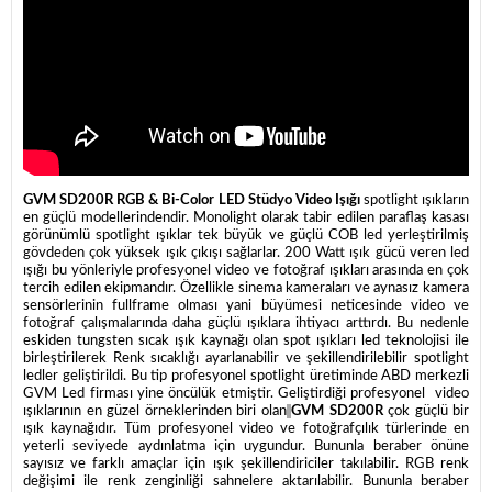
GVM SD200R RGB & Bi-Color LED Stüdyo Video Işığı
spotlight ışıkların
en güçlü modellerindendir. Monolight olarak tabir edilen paraflaş kasası
görünümlü spotlight ışıklar tek büyük ve güçlü COB led yerleştirilmiş
gövdeden çok yüksek ışık çıkışı sağlarlar. 200 Watt ışık gücü veren led
ışığı bu yönleriyle profesyonel video ve fotoğraf ışıkları arasında en çok
tercih edilen ekipmandır. Özellikle sinema kameraları ve aynasız kamera
sensörlerinin fullframe olması yani büyümesi neticesinde video ve
fotoğraf çalışmalarında daha güçlü ışıklara ihtiyacı arttırdı. Bu nedenle
eskiden tungsten sıcak ışık kaynağı olan spot ışıkları led teknolojisi ile
birleştirilerek Renk sıcaklığı ayarlanabilir ve şekillendirilebilir spotlight
ledler geliştirildi. Bu tip profesyonel spotlight üretiminde ABD merkezli
GVM Led firması yine öncülük etmiştir. Geliştirdiği profesyonel video
ışıklarının en güzel örneklerinden biri olan
GVM SD200R
çok güçlü bir
ışık kaynağıdır. Tüm profesyonel video ve fotoğrafçılık türlerinde en
yeterli seviyede aydınlatma için uygundur. Bununla beraber önüne
sayısız ve farklı amaçlar için ışık şekillendiriciler takılabilir. RGB renk
değişimi ile renk zenginliği sahnelere aktarılabilir. Bununla beraber