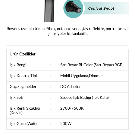
Bowens uyumlu tüm softbox, octobox, snoot,tas reflektör, portre tası ve
şemsiyeler kullanılabilir.
Ürün Özellikleri
Işık Rengi
:
Sarı,Beyaz,Bi-Color (Sarı-Beyaz),RGB
Işık Kontrol Tipi
:
Mobil Uygulama,Dimmer
Güç Seçenekleri
:
DC Adaptör
Işık Seti
:
Sadece Işık Başlığı (Tek Kafa)
Işık Renk Sıcaklığı
:
2700-7500K
(Kelvin)
Işık Gücü (Watt)
:
200W