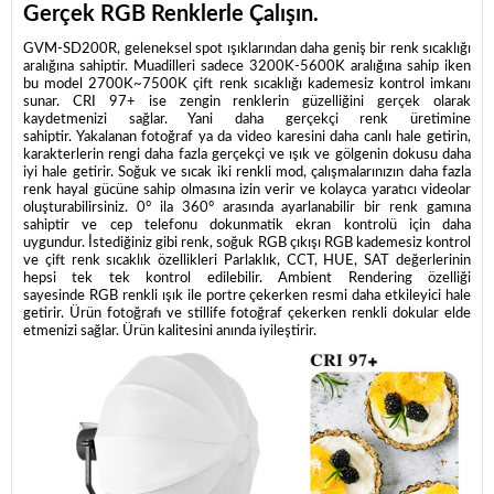
Gerçek RGB Renklerle Çalışın.
GVM-SD200R, geleneksel spot ışıklarından daha geniş bir renk sıcaklığı
aralığına sahiptir. Muadilleri sadece 3200K-5600K aralığına sahip iken
bu model
2700K~7500K çift renk sıcaklığı kademesiz kontrol imkanı
sunar.
CRI 97+ ise zengin renklerin güzelliğini gerçek olarak
kaydetmenizi sağlar. Yani daha gerçekçi renk üretimine
sahiptir.
Yakalanan fotoğraf ya da video karesini daha canlı hale getirin,
karakterlerin rengi daha fazla gerçekçi ve ışık ve gölgenin dokusu daha
iyi hale getirir.
Soğuk ve sıcak iki renkli mod, çalışmalarınızın daha fazla
renk hayal gücüne sahip olmasına izin verir ve kolayca yaratıcı videolar
oluşturabilirsiniz. 0° ila 360° arasında ayarlanabilir bir renk gamına
sahiptir ve cep telefonu dokunmatik ekran kontrolü için daha
uygundur. İstediğiniz gibi renk, soğuk RGB çıkışı RGB kademesiz kontrol
ve çift renk sıcaklık özellikleri Parlaklık, CCT, HUE, SAT değerlerinin
hepsi tek tek kontrol edilebilir. Ambient Rendering özelliği
sayesinde RGB renkli ışık ile portre çekerken resmi daha etkileyici hale
getirir. Ürün fotoğrafı ve stillife fotoğraf çekerken renkli dokular elde
etmenizi sağlar. Ürün kalitesini anında iyileştirir.