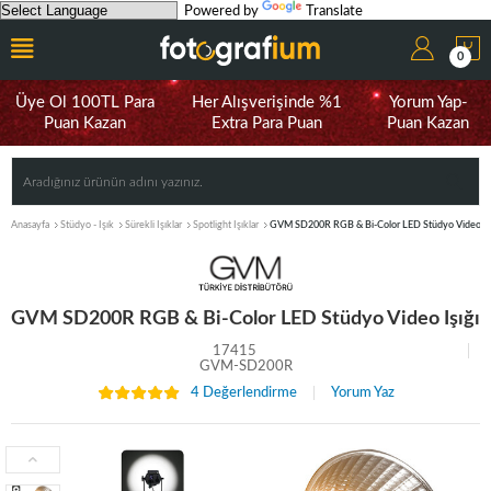
Powered by
Translate
0
Üye Ol 100TL Para
Her Alışverişinde %1
Yorum Yap-
Puan Kazan
Extra Para Puan
Puan Kazan
Anasayfa
Stüdyo - Işık
Sürekli Işıklar
Spotlight Işıklar
GVM SD200R RGB & Bi-Color LED Stüdyo Video Iş
GVM SD200R RGB & Bi-Color LED Stüdyo Video Işığı
17415
GVM-SD200R
4 Değerlendirme
Yorum Yaz