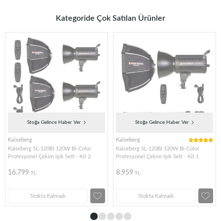
Kategoride Çok Satılan Ürünler
Stoğa Gelince Haber Ver
Stoğa Gelince Haber Ver
Kaiseberg
Kaiseberg
Kaiseberg SL-120BI 120W Bi-Color
Kaiseberg SL-120BI 120W Bi-Color
Profesyonel Çekim Işık Seti - Kit 2
Profesyonel Çekim Işık Seti - Kit 1
16.799
8.959
TL
TL
Stokta Kalmadı
Stokta Kalmadı