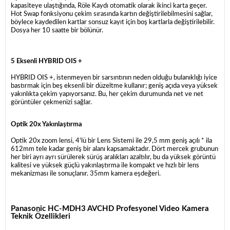
kapasiteye ulaştığında, Röle Kaydı otomatik olarak ikinci karta geçer.
Hot Swap fonksiyonu çekim sırasında kartın değiştirilebilmesini sağlar,
böylece kaydedilen kartlar sonsuz kayıt için boş kartlarla değiştirilebilir.
Dosya her 10 saatte bir bölünür.
5 Eksenli HYBRID OIS +
HYBRID OIS +, istenmeyen bir sarsıntının neden olduğu bulanıklığı iyice
bastırmak için beş eksenli bir düzeltme kullanır; geniş açıda veya yüksek
yakınlıkta çekim yapıyorsanız. Bu, her çekim durumunda net ve net
görüntüler çekmenizi sağlar.
Optik 20x Yakınlaştırma
Optik 20x zoom lensi, 4'lü bir Lens Sistemi ile 29,5 mm geniş açılı * ila
612mm tele kadar geniş bir alanı kapsamaktadır. Dört mercek grubunun
her biri ayrı ayrı sürülerek sürüş aralıkları azaltılır, bu da yüksek görüntü
kalitesi ve yüksek güçlü yakınlaştırma ile kompakt ve hızlı bir lens
mekanizması ile sonuçlanır. 35mm kamera eşdeğeri.
Panasonic HC-MDH3 AVCHD Profesyonel Video Kamera
Teknik Özellikleri