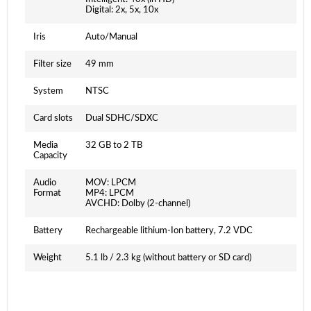
Digital: 2x, 5x, 10x
Iris
Auto/Manual
Filter size
49 mm
System
NTSC
Card slots
Dual SDHC/SDXC
Media
32 GB to 2 TB
Capacity
Audio
MOV: LPCM
Format
MP4: LPCM
AVCHD: Dolby (2-channel)
Battery
Rechargeable lithium-Ion battery, 7.2 VDC
Weight
5.1 lb / 2.3 kg (without battery or SD card)