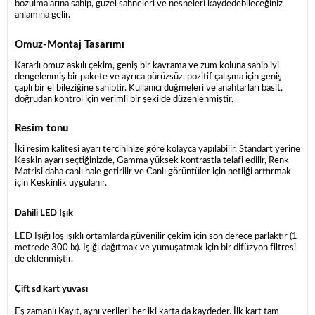
bozulmalarına sahip, güzel sahneleri ve nesneleri kaydedebileceğiniz
anlamına gelir.
Omuz-Montaj Tasarımı
Kararlı omuz askılı çekim, geniş bir kavrama ve zum koluna sahip iyi
dengelenmiş bir pakete ve ayrıca pürüzsüz, pozitif çalışma için geniş
çaplı bir el bileziğine sahiptir. Kullanıcı düğmeleri ve anahtarları basit,
doğrudan kontrol için verimli bir şekilde düzenlenmiştir.
Resim tonu
İki resim kalitesi ayarı tercihinize göre kolayca yapılabilir. Standart yerine
Keskin ayarı seçtiğinizde, Gamma yüksek kontrastla telafi edilir, Renk
Matrisi daha canlı hale getirilir ve Canlı görüntüler için netliği arttırmak
için Keskinlik uygulanır.
Dahili LED Işık
LED Işığı loş ışıklı ortamlarda güvenilir çekim için son derece parlaktır (1
metrede 300 lx). Işığı dağıtmak ve yumuşatmak için bir difüzyon filtresi
de eklenmiştir.
Çift sd kart yuvası
Eş zamanlı Kayıt, aynı verileri her iki karta da kaydeder. İlk kart tam