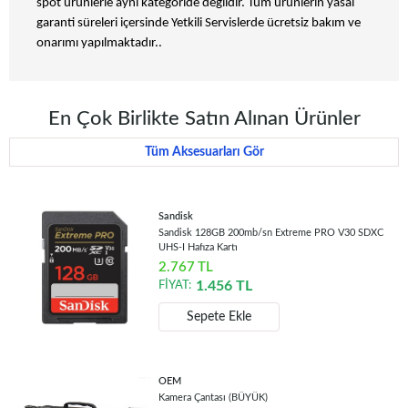
spot ürünlerle aynı kategoride değildir. Tüm ürünlerin yasal
garanti süreleri içersinde Yetkili Servislerde ücretsiz bakım ve
onarımı yapılmaktadır..
En Çok Birlikte Satın Alınan Ürünler
Tüm Aksesuarları Gör
Sandisk
Sandisk 128GB 200mb/sn Extreme PRO V30 SDXC
UHS-I Hafıza Kartı
2.767
TL
1.456
TL
FİYAT:
Sepete Ekle
OEM
Kamera Çantası (BÜYÜK)