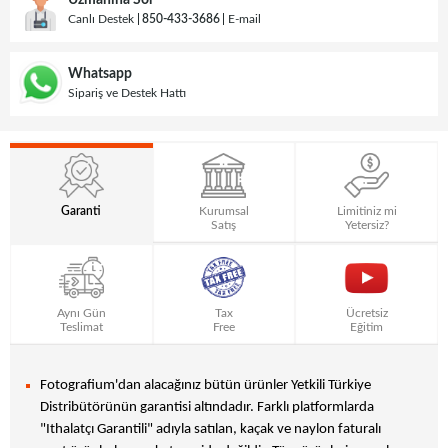
Uzmanına Sor
Canlı Destek
850-433-3686
E-mail
Whatsapp
Sipariş ve Destek Hattı
Garanti
Kurumsal
Limitiniz mi
Satış
Yetersiz?
Aynı Gün
Tax
Ücretsiz
Teslimat
Free
Eğitim
Fotografium'dan alacağınız bütün ürünler Yetkili Türkiye
Distribütörünün garantisi altındadır. Farklı platformlarda
"Ithalatçı Garantili" adıyla satılan, kaçak ve naylon faturalı