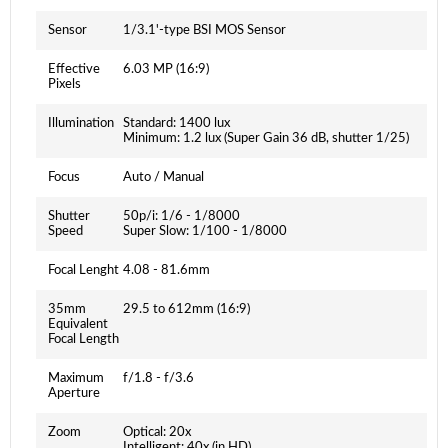
Sensor
1/3.1'-type BSI MOS Sensor
Effective
6.03 MP (16:9)
Pixels
Illumination
Standard: 1400 lux
Minimum: 1.2 lux (Super Gain 36 dB, shutter 1/25)
Focus
Auto / Manual
Shutter
50p/i: 1/6 - 1/8000
Speed
Super Slow: 1/100 - 1/8000
Focal Lenght
4.08 - 81.6mm
35mm
29.5 to 612mm (16:9)
Equivalent
Focal Length
Maximum
f/1.8 - f/3.6
Aperture
Zoom
Optical: 20x
Intelligent: 40x (in HD)