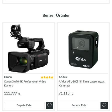
Benzer Ürünler
Canon
Afidus
Canon XA70 4K Profesyonel Video
Afidus ATL-800i 4K Time Lapse İnşaat
Kamera
Kamerası
111.999
71.115
TL
TL
Sepete Ekle
Sepete Ekle