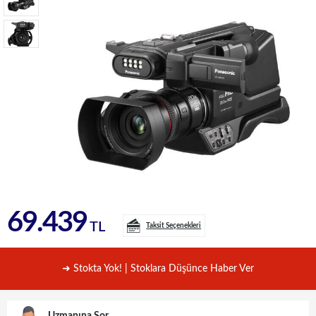
69.439
TL
Taksit Seçenekleri
➜ Stokta Yok! | Stoklara Düşünce Haber Ver