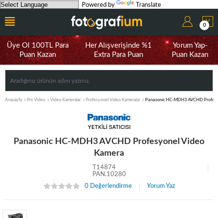
Powered by
Translate
0
Üye Ol 100TL Para
Her Alışverişinde %1
Yorum Yap-
Puan Kazan
Extra Para Puan
Puan Kazan
Anasayfa
Pro Video
Video Kameralar
Profesyonel Video Kameralar
Panasonic HC-MDH3 AVCHD Profesy
Panasonic HC-MDH3 AVCHD Profesyonel Video
Kamera
T14874
PAN.10280
0 Değerlendirme
Yorum Yaz