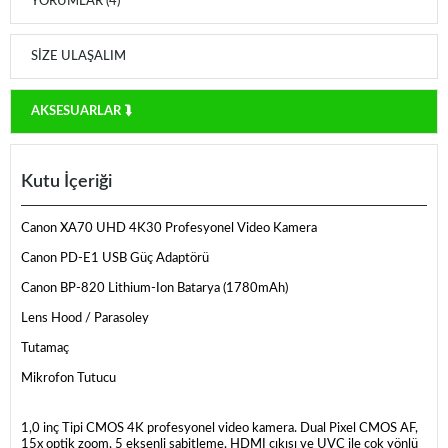
YORUMLAR (4)
SIZE ULAŞALIM
AKSESUARLAR ⮯
Kutu İçeriği
Canon XA70 UHD 4K30 Profesyonel Video Kamera
Canon PD-E1 USB Güç Adaptörü
Canon BP-820 Lithium-Ion Batarya (1780mAh)
Lens Hood / Parasoley
Tutamaç
Mikrofon Tutucu
1,0 inç Tipi CMOS 4K profesyonel video kamera. Dual Pixel CMOS AF,
15x optik zoom, 5 eksenli sabitleme, HDMI çıkışı ve UVC ile çok yönlü