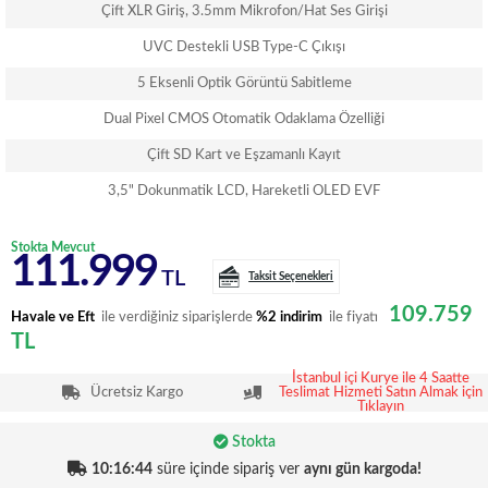
Çift XLR Giriş, 3.5mm Mikrofon/Hat Ses Girişi
UVC Destekli USB Type-C Çıkışı
5 Eksenli Optik Görüntü Sabitleme
Dual Pixel CMOS Otomatik Odaklama Özelliği
Çift SD Kart ve Eşzamanlı Kayıt
3,5" Dokunmatik LCD, Hareketli OLED EVF
Stokta Mevcut
111.999
TL
Taksit Seçenekleri
109.759
Havale ve Eft
ile verdiğiniz siparişlerde
%2 indirim
ile fiyatı
TL
İstanbul içi Kurye ile 4 Saatte
Ücretsiz Kargo
Teslimat Hizmeti Satın Almak için
Tıklayın
Stokta
10:16:44
süre içinde sipariş ver
aynı gün kargoda!