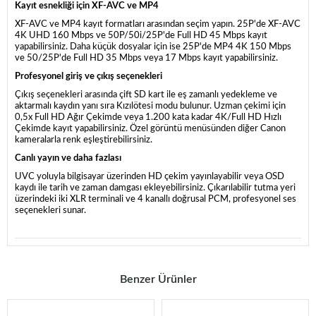
Kayıt esnekliği için XF-AVC ve MP4
XF-AVC ve MP4 kayıt formatları arasından seçim yapın. 25P'de XF-AVC
4K UHD 160 Mbps ve 50P/50i/25P'de Full HD 45 Mbps kayıt
yapabilirsiniz. Daha küçük dosyalar için ise 25P'de MP4 4K 150 Mbps
ve 50/25P'de Full HD 35 Mbps veya 17 Mbps kayıt yapabilirsiniz.
Profesyonel giriş ve çıkış seçenekleri
Çıkış seçenekleri arasında çift SD kart ile eş zamanlı yedekleme ve
aktarmalı kaydın yanı sıra Kızılötesi modu bulunur. Uzman çekimi için
0,5x Full HD Ağır Çekimde veya 1.200 kata kadar 4K/Full HD Hızlı
Çekimde kayıt yapabilirsiniz. Özel görüntü menüsünden diğer Canon
kameralarla renk eşleştirebilirsiniz.
Canlı yayın ve daha fazlası
UVC yoluyla bilgisayar üzerinden HD çekim yayınlayabilir veya OSD
kaydı ile tarih ve zaman damgası ekleyebilirsiniz. Çıkarılabilir tutma yeri
üzerindeki iki XLR terminali ve 4 kanallı doğrusal PCM, profesyonel ses
seçenekleri sunar.
Benzer Ürünler