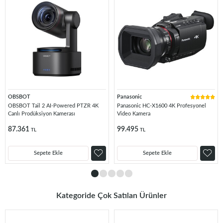
OBSBOT
Panasonic
OBSBOT Tail 2 AI-Powered PTZR 4K
Panasonic HC-X1600 4K Profesyonel
Canlı Prodüksiyon Kamerası
Video Kamera
87.361
99.495
TL
TL
Sepete Ekle
Sepete Ekle
Kategoride Çok Satılan Ürünler