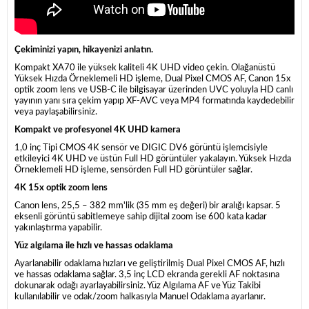
Çekiminizi yapın, hikayenizi anlatın.
Kompakt XA70 ile yüksek kaliteli 4K UHD video çekin. Olağanüstü
Yüksek Hızda Örneklemeli HD işleme, Dual Pixel CMOS AF, Canon 15x
optik zoom lens ve USB-C ile bilgisayar üzerinden UVC yoluyla HD canlı
yayının yanı sıra çekim yapıp XF-AVC veya MP4 formatında kaydedebilir
veya paylaşabilirsiniz.
Kompakt ve profesyonel 4K UHD kamera
1,0 inç Tipi CMOS 4K sensör ve DIGIC DV6 görüntü işlemcisiyle
etkileyici 4K UHD ve üstün Full HD görüntüler yakalayın. Yüksek Hızda
Örneklemeli HD işleme, sensörden Full HD görüntüler sağlar.
4K 15x optik zoom lens
Canon lens, 25,5 – 382 mm'lik (35 mm eş değeri) bir aralığı kapsar. 5
eksenli görüntü sabitlemeye sahip dijital zoom ise 600 kata kadar
yakınlaştırma yapabilir.
Yüz algılama ile hızlı ve hassas odaklama
Ayarlanabilir odaklama hızları ve geliştirilmiş Dual Pixel CMOS AF, hızlı
ve hassas odaklama sağlar. 3,5 inç LCD ekranda gerekli AF noktasına
dokunarak odağı ayarlayabilirsiniz. Yüz Algılama AF ve Yüz Takibi
kullanılabilir ve odak/zoom halkasıyla Manuel Odaklama ayarlanır.