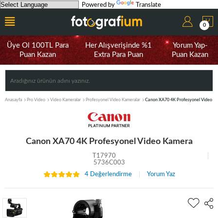
Powered by
Translate
0
Üye Ol 100TL Para
Her Alışverişinde %1
Yorum Yap-
Puan Kazan
Extra Para Puan
Puan Kazan
Anasayfa
Pro Video
Video Kameralar
Profesyonel Video Kameralar
Canon XA70 4K Profesyonel Video K
Canon XA70 4K Profesyonel Video Kamera
T17970
5736C003
4 Değerlendirme
Yorum Yaz