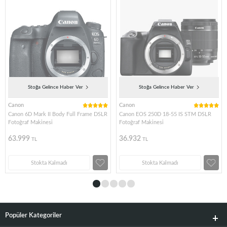
Stoğa Gelince Haber Ver
Stoğa Gelince Haber Ver
Canon
Canon
Canon 6D Mark II Body Full Frame DSLR
Canon EOS 250D 18-55 IS STM DSLR
Fotoğraf Makinesi
Fotoğraf Makinesi
63.999
36.932
TL
TL
Stokta Kalmadı
Stokta Kalmadı
Popüler Kategoriler