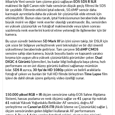
itibariyle Yeni sensör tam çözme gücü sağlayan
EOS 5DS R SLR
makinesi
ile ilgili
Canon
nötr hale sensörün düşük geçiş filtresi ile 5DS
bir çeşididir.
Filtrenin etkisini iptal ederek, 50.6MP sensör daha
karmaşık ayrıntılarla daha da yüksek bir çözünürlük elde etmek için
etkinleştirilir.
Bunun olası tarafı, iptal fonksiyonunun beraberinde daha
büyük moiré ve diğer renk eserler olasılığı yaratmasıdır.
Bu, sensörden
en yüksek çözünürlük ve fotoğraf makinesinde veya işlem sonrası
yazılımıyla renk eserlerini kontrol etme yeteneği ile ilgilenenler için bir
kamera.
Bu uzun süredir beklenen
5D Mark III
'ün izini süren takip, bir DSLR için
çok yüce bir bölgeye yerleştirerek yeni teknolojiyi ve bir dizi önemli
yükseltmeyi beraberinde getiriyor.
Tam çerçeve
50.6MP CMOS
sensöre sahip olan kamera, büyük boyutlu baskı ve kapsamlı yaratıcı
kırpma için uygun ultra yüksek çözünürlüklü görüntüler çeker.
Dual
DIGIC 6 Görüntü
İşlemcileri, bu kadar bilgi bolluğuyla başa çıkma, hızlı
performans ve en üst düzey görüntü kalitesi sağlamayı mümkün
kılar.
5DS R
ayrıca,
30 fps'de HD 1080p
çekim ve belirli aralıklarla
fotoğraf çeken ve bunları bir full HD filmde birleştiren
Time Lapse
film
işlevi de dahil olmak üzere gelişmiş video özelliği sunar.
150.000 piksel RGB + IR
ölçüm sensörüne sahip EOS Sahne Algılama
Sistemi, hassas pozlama ve renk ölçümü sağlar ve
41
çapraz tip noktalı
61
noktalı Yüksek Yoğunluklu Retiküler AF sensörü, doğru AF
yerleştirme ve
Canon'un EOS iTR
(Akıllı İzleme ve Çözünürlük) sağlar ),
ölçüm sensöründen gelen bilgileri kullanarak AF performansını