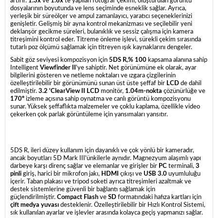
artırır.
1.3x
ve
1.6x
'te yapılan fotoğraf çekimi, oluşturulan görüntü
dosyalarının boyutunda ve lens seçiminde esneklik sağlar.
Ayrıca,
yerleşik bir süreölçer ve ampul zamanlayıcı, yaratıcı seçeneklerinizi
genişletir.
Gelişmiş bir ayna kontrol mekanizması ve seçilebilir yeni
deklanşör gecikme süreleri, bulanıklık ve sessiz çalışma için kamera
titreşimini kontrol eder.
Titreme önleme işlevi, sürekli çekim sırasında
tutarlı poz ölçümü sağlamak için titreyen ışık kaynaklarını dengeler.
Sabit göz seviyesi kompozisyon için
5DS R,% 100
kapsama alanına sahip
Intelligent
Viewfinder II
'ye sahiptir.
Net görünümüne ek olarak, ayar
bilgilerini gösteren ve netleme noktaları ve ızgara çizgilerinin
özelleştirilebilir bir görünümünü sunan üst üste şeffaf bir
LCD
de dahil
edilmiştir.
3.2 'ClearView II LCD
monitör,
1.04m-nokta
çözünürlüğe ve
170º
izleme açısına sahip oynatma ve canlı görüntü kompozisyonu
sunar. Yüksek şeffaflıkta malzemeler ve çoklu kaplama, özellikle video
çekerken çok parlak görüntüleme için yansımaları yansıtır.
5DS R, ileri düzey kullanım için dayanıklı ve çok yönlü bir kameradır,
ancak boyutları 5D Mark III'ünkilerle aynıdır.
Magnezyum alaşımlı yapı
darbeye karşı direnç sağlar ve elemanlar ve girişler bir
PC
terminali,
3
pinli
giriş, harici bir mikrofon jakı,
HDMI
çıkışı ve
USB 3.0
uyumluluğu
içerir.
Taban plakası ve tripod soketi ayrıca titreşimleri azaltmak ve
destek sistemlerine güvenli bir bağlantı sağlamak için
güçlendirilmiştir.
Compact Flash
ve
SD
formatındaki hafıza kartları için
çift medya yuvası
desteklenir.
Özelleştirilebilir bir Hızlı Kontrol Sistemi,
sık kullanılan ayarlar ve işlevler arasında kolayca geçiş yapmanızı sağlar.