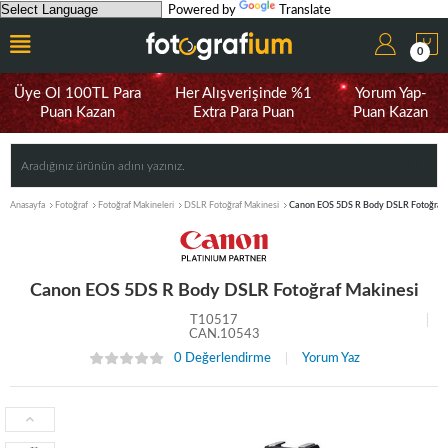
Powered by
Translate
0
Üye Ol 100TL Para
Her Alışverişinde %1
Yorum Yap-
Puan Kazan
Extra Para Puan
Puan Kazan
Anasayfa
Fotoğraf
Fotoğraf Makineleri
DSLR Fotoğraf Makinesi
Canon EOS 5DS R Body DSLR Fotoğraf 
Canon EOS 5DS R Body DSLR Fotoğraf Makinesi
T10517
CAN.10543
0 Değerlendirme
Yorum Yaz