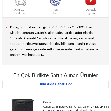
Aynı Gün
Tax
Ücretsiz
Teslimat
Free
Eğitim
Fotografium'dan alacağınız bütün ürünler Yetkili Türkiye
Distribütörünün garantisi altındadır. Farklı platformlarda
"Ithalatçı Garantili" adıyla satılan, kaçak ve naylon faturalı
spot ürünlerle aynı kategoride değildir. Tüm ürünlerin yasal
garanti süreleri içersinde Yetkili Servislerde ücretsiz bakım ve
onarımı yapılmaktadır..
En Çok Birlikte Satın Alınan Ürünler
Tüm Aksesuarları Gör
Canon
Canon LC-E6 Batarya Şarj Cihazı, Canon LP-E6, LP-E6N,
LP-E6NH, LP-E6P, LP-EL Orjinal Şarj Cihazı