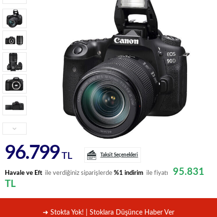
96.799
TL
Taksit Seçenekleri
95.831
Havale ve Eft
ile verdiğiniz siparişlerde
%1 indirim
ile fiyatı
TL
➜ Stokta Yok! | Stoklara Düşünce Haber Ver