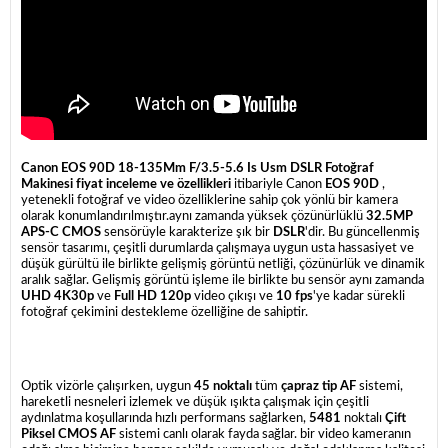
Canon EOS 90D 18-135Mm F/3.5-5.6 Is Usm D
SLR Fotoğraf
Makinesi fiyat inceleme ve özellikleri
itibariyle Canon
EOS 90D
,
yetenekli fotoğraf ve video özelliklerine sahip çok yönlü bir kamera
olarak konumlandırılmıştır.aynı zamanda yüksek çözünürlüklü
32.5MP
APS-C CMOS
sensörüyle karakterize şık bir
DSLR
'dir. Bu güncellenmiş
sensör tasarımı, çeşitli durumlarda çalışmaya uygun usta hassasiyet ve
düşük gürültü ile birlikte gelişmiş görüntü netliği, çözünürlük ve dinamik
aralık sağlar. Gelişmiş görüntü işleme ile birlikte bu sensör aynı zamanda
UHD 4K30p
ve
Full HD 120p
video çıkışı ve
10 fps
'ye kadar sürekli
fotoğraf çekimini destekleme özelliğine de sahiptir.
Optik vizörle çalışırken, uygun
45 noktalı
tüm
çapraz tip AF
sistemi,
hareketli nesneleri izlemek ve düşük ışıkta çalışmak için çeşitli
aydınlatma koşullarında hızlı performans sağlarken,
5481
noktalı
Çift
Piksel CMOS AF
sistemi canlı olarak fayda sağlar. bir video kameranın