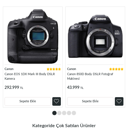
Canon
Canon
Canon EOS 1DX Mark III Body DSLR
Canon 850D Body DSLR Fotoğraf
Kamera
Makinesi
292.999
43.999
TL
TL
Sepete Ekle
Sepete Ekle
Kategoride Çok Satılan Ürünler