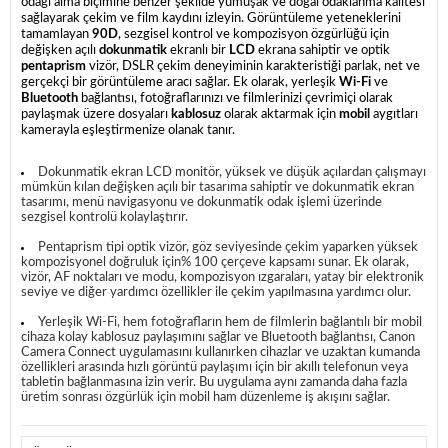
odağı alma biçimine benzer şekilde yumuşak ve doğal odaklanma kalitesi
sağlayarak çekim ve film kaydını izleyin.
Görüntüleme yeteneklerini
tamamlayan
90D
, sezgisel kontrol ve kompozisyon özgürlüğü için
değişken açılı
dokunmatik
ekranlı bir
LCD
ekrana sahiptir ve optik
pentaprism
vizör, DSLR çekim deneyiminin karakteristiği parlak, net ve
gerçekçi bir görüntüleme aracı sağlar.
Ek olarak, yerleşik
Wi-Fi
ve
Bluetooth
bağlantısı, fotoğraflarınızı ve filmlerinizi çevrimiçi olarak
paylaşmak üzere dosyaları
kablosuz
olarak aktarmak için
mobil
aygıtları
kamerayla eşleştirmenize olanak tanır.
Dokunmatik ekran LCD monitör, yüksek ve düşük açılardan çalışmayı
mümkün kılan değişken açılı bir tasarıma sahiptir ve dokunmatik ekran
tasarımı, menü navigasyonu ve dokunmatik odak işlemi üzerinde
sezgisel kontrolü kolaylaştırır.
Pentaprism tipi optik vizör, göz seviyesinde çekim yaparken yüksek
kompozisyonel doğruluk için% 100 çerçeve kapsamı sunar.
Ek olarak,
vizör, AF noktaları ve modu, kompozisyon ızgaraları, yatay bir elektronik
seviye ve diğer yardımcı özellikler ile çekim yapılmasına yardımcı olur.
Yerleşik Wi-Fi, hem fotoğrafların hem de filmlerin bağlantılı bir mobil
cihaza kolay kablosuz paylaşımını sağlar ve Bluetooth bağlantısı, Canon
Camera Connect uygulamasını kullanırken cihazlar ve uzaktan kumanda
özellikleri arasında hızlı görüntü paylaşımı için bir akıllı telefonun veya
tabletin bağlanmasına izin verir.
Bu uygulama aynı zamanda daha fazla
üretim sonrası özgürlük için mobil ham düzenleme iş akışını sağlar.