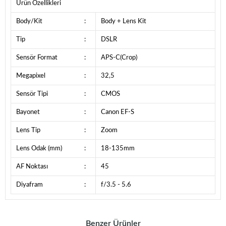
Ürün Özellikleri
Body/Kit
:
Body + Lens Kit
Tip
:
DSLR
Sensör Format
:
APS-C(Crop)
Megapixel
:
32,5
Sensör Tipi
:
CMOS
Bayonet
:
Canon EF-S
Lens Tip
:
Zoom
Lens Odak (mm)
:
18-135mm
AF Noktası
:
45
Diyafram
:
f/3.5 - 5.6
Benzer Ürünler