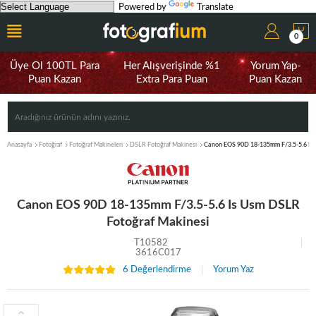
Powered by
Translate
0
Üye Ol 100TL Para
Her Alışverişinde %1
Yorum Yap-
Puan Kazan
Extra Para Puan
Puan Kazan
Anasayfa
Fotoğraf
Fotoğraf Makineleri
DSLR Fotoğraf Makinesi
Canon EOS 90D 18-135mm F/3.5-5.6 Is
Canon EOS 90D 18-135mm F/3.5-5.6 Is Usm DSLR
Fotoğraf Makinesi
T10582
3616C017
6 Değerlendirme
Yorum Yaz