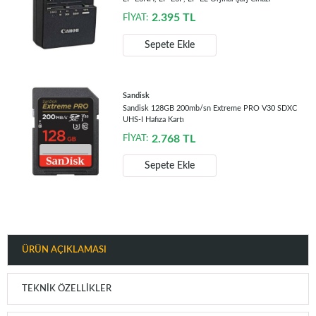
2.395
TL
FİYAT:
Sepete Ekle
Sandisk
Sandisk 128GB 200mb/sn Extreme PRO V30 SDXC
UHS-I Hafıza Kartı
2.768
TL
FİYAT:
Sepete Ekle
ÜRÜN AÇIKLAMASI
TEKNIK ÖZELLIKLER