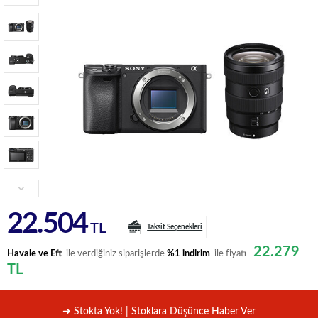
22.504
TL
Taksit Seçenekleri
22.279
Havale ve Eft
ile verdiğiniz siparişlerde
%1 indirim
ile fiyatı
TL
➜ Stokta Yok! | Stoklara Düşünce Haber Ver