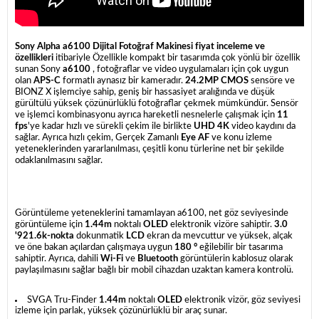
Sony Alpha a6100 Dijital Fotoğraf Makinesi fiyat inceleme ve
özellikleri
itibariyle Özellikle kompakt bir tasarımda çok yönlü bir özellik
sunan Sony
a6100
, fotoğraflar ve video uygulamaları için çok uygun
olan
APS-C
formatlı aynasız bir kameradır.
24.2MP CMOS
sensöre ve
BIONZ X işlemciye sahip, geniş bir hassasiyet aralığında ve düşük
gürültülü yüksek çözünürlüklü fotoğraflar çekmek mümkündür. Sensör
ve işlemci kombinasyonu ayrıca hareketli nesnelerle çalışmak için
11
fps
'ye kadar hızlı ve sürekli çekim ile birlikte
UHD 4K
video kaydını da
sağlar. Ayrıca hızlı çekim, Gerçek Zamanlı
Eye AF
ve konu izleme
yeteneklerinden yararlanılması, çeşitli konu türlerine net bir şekilde
odaklanılmasını sağlar.
Görüntüleme yeteneklerini tamamlayan a6100, net göz seviyesinde
görüntüleme için
1.44m
noktalı
OLED
elektronik vizöre sahiptir.
3.0
'921.6k-nokta
dokunmatik
LCD
ekran da mevcuttur ve yüksek, alçak
ve öne bakan açılardan çalışmaya uygun
180 °
eğilebilir bir tasarıma
sahiptir. Ayrıca, dahili
Wi-Fi
ve
Bluetooth
görüntülerin kablosuz olarak
paylaşılmasını sağlar bağlı bir mobil cihazdan uzaktan kamera kontrolü.
SVGA Tru-Finder
1.44m
noktalı
OLED
elektronik vizör, göz seviyesi
izleme için parlak, yüksek çözünürlüklü bir araç sunar.