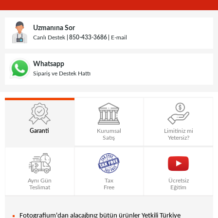
Uzmanına Sor
Canlı Destek
850-433-3686
E-mail
Whatsapp
Sipariş ve Destek Hattı
Garanti
Kurumsal
Limitiniz mi
Satış
Yetersiz?
Aynı Gün
Tax
Ücretsiz
Teslimat
Free
Eğitim
Fotografium'dan alacağınız bütün ürünler Yetkili Türkiye