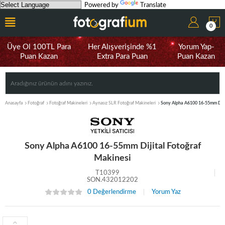
Powered by
Translate
0
Üye Ol 100TL Para
Her Alışverişinde %1
Yorum Yap-
Puan Kazan
Extra Para Puan
Puan Kazan
Anasayfa
Fotoğraf
Fotoğraf Makineleri
Aynasız SLR Fotoğraf Makineleri
Sony Alpha A6100 16-55mm Dijit
Sony Alpha A6100 16-55mm Dijital Fotoğraf
Makinesi
T10399
SON.432012202
0 Değerlendirme
Yorum Yaz