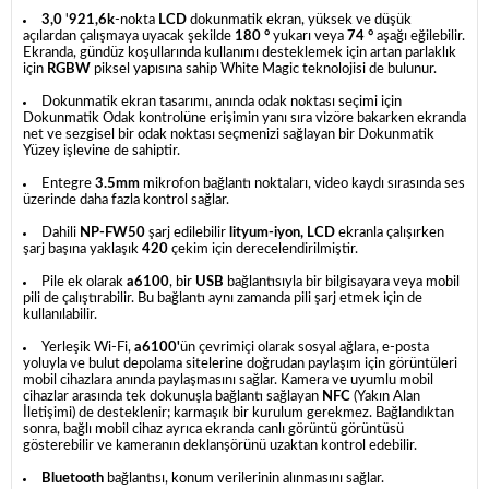
3,0
'
921,6k
-nokta
LCD
dokunmatik ekran, yüksek ve düşük
açılardan çalışmaya uyacak şekilde
180 °
yukarı veya
74 °
aşağı eğilebilir.
Ekranda, gündüz koşullarında kullanımı desteklemek için artan parlaklık
için
RGBW
piksel yapısına sahip White Magic teknolojisi de bulunur.
Dokunmatik ekran tasarımı, anında odak noktası seçimi için
Dokunmatik Odak kontrolüne erişimin yanı sıra vizöre bakarken ekranda
net ve sezgisel bir odak noktası seçmenizi sağlayan bir Dokunmatik
Yüzey işlevine de sahiptir.
Entegre
3.5mm
mikrofon bağlantı noktaları, video kaydı sırasında ses
üzerinde daha fazla kontrol sağlar.
Dahili
NP-FW50
şarj edilebilir
lityum-iyon, LCD
ekranla çalışırken
şarj başına yaklaşık
420
çekim için derecelendirilmiştir.
Pile ek olarak
a6100
, bir
USB
bağlantısıyla bir bilgisayara veya mobil
pili de çalıştırabilir.
Bu bağlantı aynı zamanda pili şarj etmek için de
kullanılabilir.
Yerleşik Wi-Fi,
a6100'
ün çevrimiçi olarak sosyal ağlara, e-posta
yoluyla ve bulut depolama sitelerine doğrudan paylaşım için görüntüleri
mobil cihazlara anında paylaşmasını sağlar.
Kamera ve uyumlu mobil
cihazlar arasında tek dokunuşla bağlantı sağlayan
NFC
(Yakın Alan
İletişimi) de desteklenir;
karmaşık bir kurulum gerekmez.
Bağlandıktan
sonra, bağlı mobil cihaz ayrıca ekranda canlı görüntü görüntüsü
gösterebilir ve kameranın deklanşörünü uzaktan kontrol edebilir.
Bluetooth
bağlantısı, konum verilerinin alınmasını sağlar.