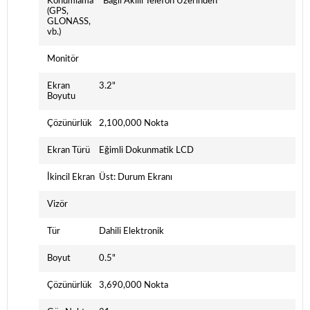
Konumlama
*Bağlı Akıllı Telefon Üzerinden
(GPS,
GLONASS,
vb.)
Monitör
Ekran
3.2"
Boyutu
Çözünürlük
2,100,000 Nokta
Ekran Türü
Eğimli Dokunmatik LCD
İkincil Ekran
Üst: Durum Ekranı
Vizör
Tür
Dahili Elektronik
Boyut
0.5"
Çözünürlük
3,690,000 Nokta