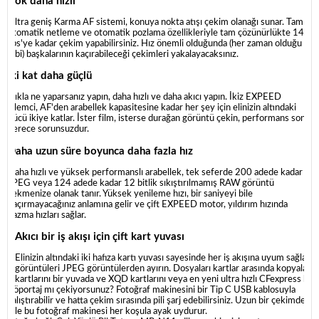
Çok daha hızlı
Ultra geniş Karma AF sistemi, konuya nokta atışı çekim olanağı sunar. Tam
otomatik netleme ve otomatik pozlama özellikleriyle tam çözünürlükte 14
fps'ye kadar çekim yapabilirsiniz. Hız önemli olduğunda (her zaman olduğu
gibi) başkalarının kaçırabileceği çekimleri yakalayacaksınız.
İki kat daha güçlü
Işıkla ne yaparsanız yapın, daha hızlı ve daha akıcı yapın. İkiz EXPEED
işlemci, AF'den arabellek kapasitesine kadar her şey için elinizin altındaki
gücü ikiye katlar. İster film, isterse durağan görüntü çekin, performans son
derece sorunsuzdur.
Daha uzun süre boyunca daha fazla hız
Daha hızlı ve yüksek performanslı arabellek, tek seferde 200 adede kadar
JPEG veya 124 adede kadar 12 bitlik sıkıştırılmamış RAW görüntü
çekmenize olanak tanır. Yüksek yenileme hızı, bir saniyeyi bile
kaçırmayacağınız anlamına gelir ve çift EXPEED motor, yıldırım hızında
yazma hızları sağlar.
Akıcı bir iş akışı için çift kart yuvası
Elinizin altındaki iki hafıza kartı yuvası sayesinde her iş akışına uyum sağla
görüntüleri JPEG görüntülerden ayırın. Dosyaları kartlar arasında kopyalayın
kartlarını bir yuvada ve XQD kartlarını veya en yeni ultra hızlı CFexpress kartl
Röportaj mı çekiyorsunuz? Fotoğraf makinesini bir Tip C USB kablosuyla
çalıştırabilir ve hatta çekim sırasında pili şarj edebilirsiniz. Uzun bir çekimde
bile bu fotoğraf makinesi her koşula ayak uydurur.