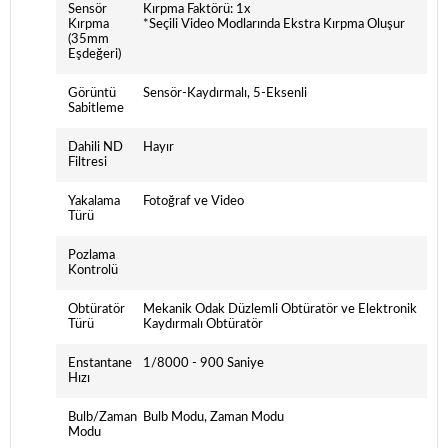
Sensör
Kırpma Faktörü: 1x
Kırpma
*Seçili Video Modlarında Ekstra Kırpma Oluşur
(35mm
Eşdeğeri)
Görüntü
Sensör-Kaydırmalı, 5-Eksenli
Sabitleme
Dahili ND
Hayır
Filtresi
Yakalama
Fotoğraf ve Video
Türü
Pozlama
Kontrolü
Obtüratör
Mekanik Odak Düzlemli Obtüratör ve Elektronik
Türü
Kaydırmalı Obtüratör
Enstantane
1/8000 - 900 Saniye
Hızı
Bulb/Zaman
Bulb Modu, Zaman Modu
Modu