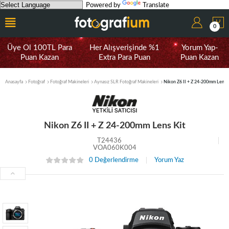
Powered by
Translate
0
Üye Ol 100TL Para
Her Alışverişinde %1
Yorum Yap-
Puan Kazan
Extra Para Puan
Puan Kazan
Anasayfa
Fotoğraf
Fotoğraf Makineleri
Aynasız SLR Fotoğraf Makineleri
Nikon Z6 II + Z 24-200mm Lens K
Nikon Z6 II + Z 24-200mm Lens Kit
T24436
VOA060K004
0 Değerlendirme
Yorum Yaz