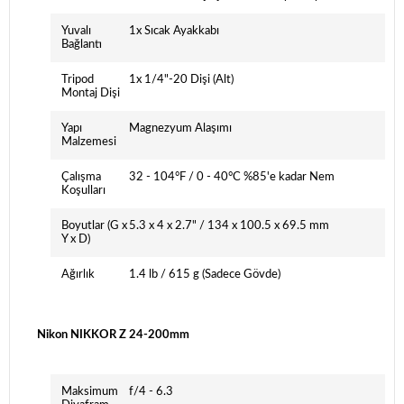
Yuvalı
1x Sıcak Ayakkabı
Bağlantı
Tripod
1x 1/4"-20 Dişi (Alt)
Montaj Dişi
Yapı
Magnezyum Alaşımı
Malzemesi
Çalışma
32 - 104°F / 0 - 40°C %85'e kadar Nem
Koşulları
Boyutlar (G x
5.3 x 4 x 2.7" / 134 x 100.5 x 69.5 mm
Y x D)
Ağırlık
1.4 lb / 615 g (Sadece Gövde)
Nikon NIKKOR Z 24-200mm
Maksimum
f/4 - 6.3