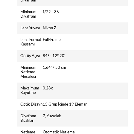
Diyafram
Minimum
f/22 - 36
Diyafram
Lens Yuvası
Nikon Z
Lens Format
Full-Frame
Kapsamı
Görüş Açısı
84° - 12° 20'
Minimum
1.64' / 50 cm
Netleme
Mesafesi
Maksimum
0.28x
Büyütme
Optik Dizayn
15 Grup İçinde 19 Eleman
Diyafram
7, Yuvarlak
Bıçakları
Netleme
Otomatik Netleme