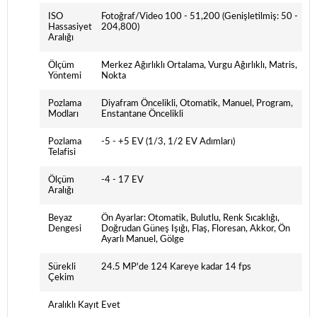
ISO
Fotoğraf/Video 100 - 51,200 (Genişletilmiş: 50 -
Hassasiyet
204,800)
Aralığı
Ölçüm
Merkez Ağırlıklı Ortalama, Vurgu Ağırlıklı, Matris,
Yöntemi
Nokta
Pozlama
Diyafram Öncelikli, Otomatik, Manuel, Program,
Modları
Enstantane Öncelikli
Pozlama
-5 - +5 EV (1/3, 1/2 EV Adımları)
Telafisi
Ölçüm
-4 - 17 EV
Aralığı
Beyaz
Ön Ayarlar: Otomatik, Bulutlu, Renk Sıcaklığı,
Dengesi
Doğrudan Güneş Işığı, Flaş, Floresan, Akkor, Ön
Ayarlı Manuel, Gölge
Sürekli
24.5 MP'de 124 Kareye kadar 14 fps
Çekim
Aralıklı Kayıt
Evet