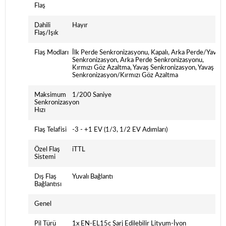
Flaş
Dahili
Hayır
Flaş/Işık
Flaş Modları
İlk Perde Senkronizasyonu, Kapalı, Arka Perde/Yavaş
Senkronizasyon, Arka Perde Senkronizasyonu,
Kırmızı Göz Azaltma, Yavaş Senkronizasyon, Yavaş
Senkronizasyon/Kırmızı Göz Azaltma
Maksimum
1/200 Saniye
Senkronizasyon
Hızı
Flaş Telafisi
-3 - +1 EV (1/3, 1/2 EV Adımları)
Özel Flaş
iTTL
Sistemi
Dış Flaş
Yuvalı Bağlantı
Bağlantısı
Genel
Pil Türü
1x EN-EL15c Şarj Edilebilir Lityum-İyon