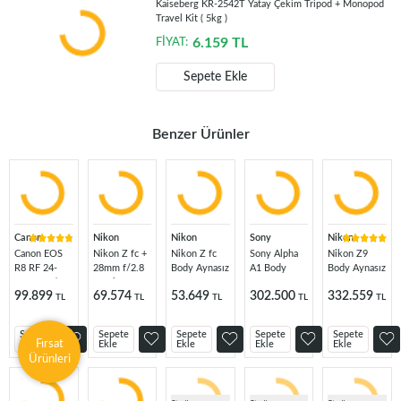
Kaiseberg KR-2542T Yatay Çekim Tripod + Monopod
Travel Kit ( 5kg )
6.159
TL
FİYAT:
Sepete Ekle
Benzer Ürünler
Canon
Nikon
Nikon
Sony
Nikon
Canon EOS
Nikon Z fc +
Nikon Z fc
Sony Alpha
Nikon Z9
R8 RF 24-
28mm f/2.8
Body Aynasız
A1 Body
Body Aynasız
105mm f/4-
SE Kit
Fotoğraf
Aynasız
Fotoğraf
99.899
69.574
53.649
302.500
332.559
7.1 IS STM
(Silver)
Makinesi
Dijital
Makinesi
TL
TL
TL
TL
TL
Lens Kit
(Silver)
Fotoğraf
Makinesi
Sepete
Sepete
Sepete
Sepete
Sepete
Fırsat
Ekle
Ekle
Ekle
Ekle
Ekle
Ürünleri