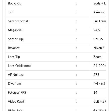
Body/Kit
:
Body + Lens
Tip
:
Aynasız
Sensör Format
:
Full Frame
Megapixel
:
24,5
Sensör Tipi
:
CMOS
Bayonet
:
Nikon Z
Lens Tip
:
Zoom
Lens Odak (mm)
:
24-200mm
AF Noktası
:
273
Diyafram
:
f/4 - 6.3
Fotoğraf FPS
:
14
Video Kayıt
:
8bit 4:2:0
Video FPS
:
4K 30p,Full