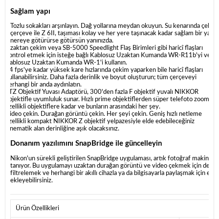
Sağlam yapı
Tozlu sokakları arşınlayın. Dağ yollarına meydan okuyun. Su kenarında çeki
çerçeve ile Z 6II, taşıması kolay ve her yere taşınacak kadar sağlam bir yapıd
nereye götürürse götürsün yanınızda.
Uzaktan çekim veya SB-5000 Speedlight Flaş Birimleri gibi haricî flaşları
kontrol etmek için isteğe bağlı Kablosuz Uzaktan Kumanda WR-R11b'yi ve
Kablosuz Uzaktan Kumanda WR-1'i kullanın.
14 fps'ye kadar yüksek kare hızlarında çekim yaparken bile haricî flaşları
kullanabilirsiniz. Daha fazla derinlik ve boyut oluşturun; tüm çerçeveyi
herhangi bir anda aydınlatın.
FTZ Objektif Yuvası Adaptörü, 300'den fazla F objektif yuvalı NIKKOR
objektifle uyumluluk sunar. Hızlı prime objektiflerden süper telefoto zoom
özellikli objektiflere kadar ve bunların arasındaki her şey.
Video çekin. Durağan görüntü çekin. Her şeyi çekin. Geniş hızlı netleme
özellikli kompakt NIKKOR Z objektif yelpazesiyle elde edebileceğiniz
sinematik alan derinliğine aşık olacaksınız.
Donanım yazılımını SnapBridge ile güncelleyin
Nikon'un sürekli geliştirilen SnapBridge uygulaması, artık fotoğraf makineniz
tanıyor. Bu uygulamayı uzaktan durağan görüntü ve video çekmek için de kulla
filtrelemek ve herhangi bir akıllı cihazla ya da bilgisayarla paylaşmak için eti
ekleyebilirsiniz.
Ürün Özellikleri