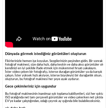
Dünyada görmek istediğiniz görüntüleri oluşturun
Fikirlerinizle hemen işe koyulun. Sezgilerinizin peşinden gidin. Bir sonraki pr
fotoğraf makinesi, size daha hızlı, daha keskin ve daha akıcı görüntüler oluşt
kendinizi en iyi şekilde ifade etmek için mükemmel fırsatı yakalayın.
İster video çeken bir fotoğrafçı, isterse durağan görüntüler ya da karışık medya
çalışın. İster yüksek hızlı aksiyon, isterse büyüleyici bir durağanlık olsun. Si
oluşturun, bu fotoğraf makinesi her şeye ayak uydurur.
Gece çekimleriniz için uygundur
Bu fotoğraf makinesinin inanılmaz ışık toplama kabiliyetleri, sizi her ışıkt
ISO aralığında net tam çerçeveli görüntüler ve video çekerken net çıktılar elde 
EV'ye kadar çalıştığından, odağı çeyrek ay ışığında bile bulabileceksiniz.