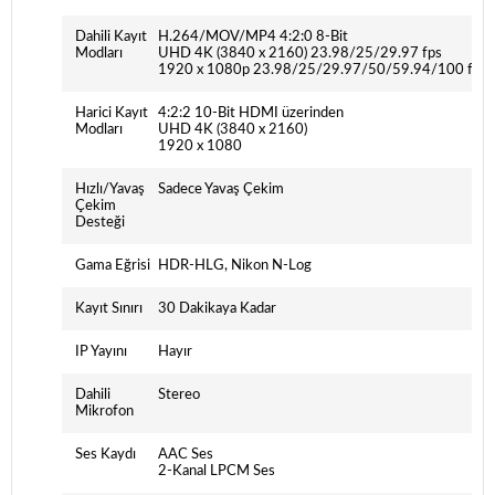
Dahili Kayıt
H.264/MOV/MP4 4:2:0 8-Bit
Modları
UHD 4K (3840 x 2160) 23.98/25/29.97 fps
1920 x 1080p 23.98/25/29.97/50/59.94/100 fps
Harici Kayıt
4:2:2 10-Bit HDMI üzerinden
Modları
UHD 4K (3840 x 2160)
1920 x 1080
Hızlı/Yavaş
Sadece Yavaş Çekim
Çekim
Desteği
Gama Eğrisi
HDR-HLG, Nikon N-Log
Kayıt Sınırı
30 Dakikaya Kadar
IP Yayını
Hayır
Dahili
Stereo
Mikrofon
Ses Kaydı
AAC Ses
2-Kanal LPCM Ses