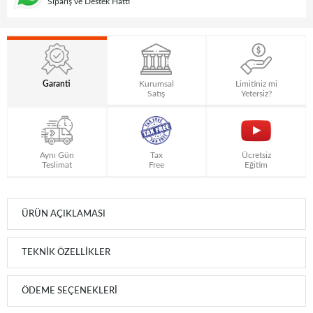
Sipariş ve Destek Hattı
Garanti
Kurumsal
Limitiniz mi
Satış
Yetersiz?
Aynı Gün
Tax
Ücretsiz
Teslimat
Free
Eğitim
ÜRÜN AÇIKLAMASI
TEKNIK ÖZELLIKLER
ÖDEME SEÇENEKLERI