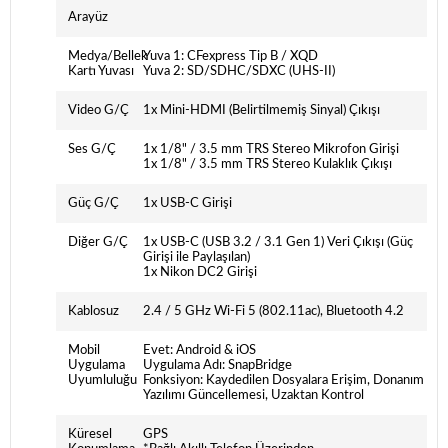
Arayüz
Medya/Bellek
Yuva 1: CFexpress Tip B / XQD
Kartı Yuvası
Yuva 2: SD/SDHC/SDXC (UHS-II)
Video G/Ç
1x Mini-HDMI (Belirtilmemiş Sinyal) Çıkışı
Ses G/Ç
1x 1/8" / 3.5 mm TRS Stereo Mikrofon Girişi
1x 1/8" / 3.5 mm TRS Stereo Kulaklık Çıkışı
Güç G/Ç
1x USB-C Girişi
Diğer G/Ç
1x USB-C (USB 3.2 / 3.1 Gen 1) Veri Çıkışı (Güç
Girişi ile Paylaşılan)
1x Nikon DC2 Girişi
Kablosuz
2.4 / 5 GHz Wi-Fi 5 (802.11ac), Bluetooth 4.2
Mobil
Evet: Android & iOS
Uygulama
Uygulama Adı: SnapBridge
Uyumluluğu
Fonksiyon: Kaydedilen Dosyalara Erişim, Donanım
Yazılımı Güncellemesi, Uzaktan Kontrol
Küresel
GPS