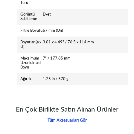
Türü
Görüntü
Evet
Sabitleme
Filtre Boyutu
67 mm (Ön)
Boyutlar (ø x
3.01 x 4.49" / 76.5 x 114 mm
U)
Maksimum
7" / 177.85 mm
Uzunluktaki
Boyu
Ağırlık
1.25 lb / 570 g
En Çok Birlikte Satın Alınan Ürünler
Tüm Aksesuarları Gör