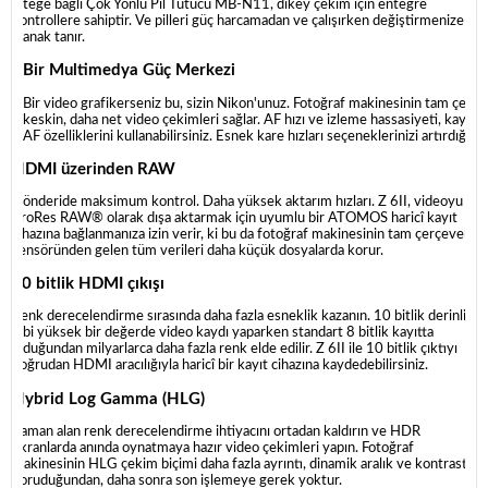
İsteğe bağlı Çok Yönlü Pil Tutucu MB-N11, dikey çekim için entegre
kontrollere sahiptir. Ve pilleri güç harcamadan ve çalışırken değiştirmenize
olanak tanır.
Bir Multimedya Güç Merkezi
Bir video grafikerseniz bu, sizin Nikon'unuz. Fotoğraf makinesinin tam çerçe
keskin, daha net video çekimleri sağlar. AF hızı ve izleme hassasiyeti, kayıt
AF özelliklerini kullanabilirsiniz. Esnek kare hızları seçeneklerinizi artırdığında
HDMI üzerinden RAW
Gönderide maksimum kontrol. Daha yüksek aktarım hızları. Z 6II, videoyu
ProRes RAW® olarak dışa aktarmak için uyumlu bir ATOMOS haricî kayıt
cihazına bağlanmanıza izin verir, ki bu da fotoğraf makinesinin tam çerçeveli
sensöründen gelen tüm verileri daha küçük dosyalarda korur.
10 bitlik HDMI çıkışı
Renk derecelendirme sırasında daha fazla esneklik kazanın. 10 bitlik derinlik
gibi yüksek bir değerde video kaydı yaparken standart 8 bitlik kayıtta
olduğundan milyarlarca daha fazla renk elde edilir. Z 6II ile 10 bitlik çıktıyı
doğrudan HDMI aracılığıyla haricî bir kayıt cihazına kaydedebilirsiniz.
Hybrid Log Gamma (HLG)
Zaman alan renk derecelendirme ihtiyacını ortadan kaldırın ve HDR
ekranlarda anında oynatmaya hazır video çekimleri yapın. Fotoğraf
makinesinin HLG çekim biçimi daha fazla ayrıntı, dinamik aralık ve kontrastı
koruduğundan, daha sonra son işlemeye gerek yoktur.