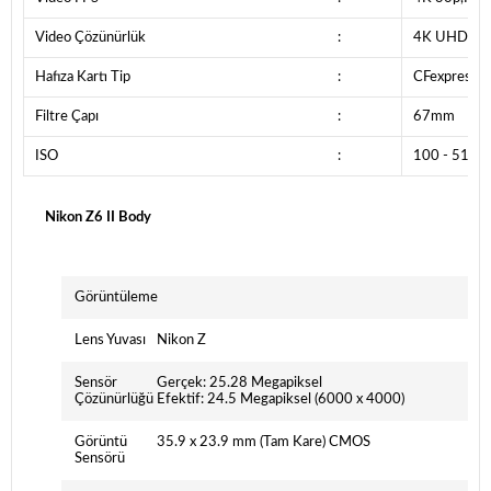
Video Çözünürlük
:
4K UHD
Hafıza Kartı Tip
:
CFexpress-
Filtre Çapı
:
67mm
ISO
:
100 - 5120
Nikon Z6 II Body
Görüntüleme
Lens Yuvası
Nikon Z
Sensör
Gerçek: 25.28 Megapiksel
Çözünürlüğü
Efektif: 24.5 Megapiksel (6000 x 4000)
Görüntü
35.9 x 23.9 mm (Tam Kare) CMOS
Sensörü