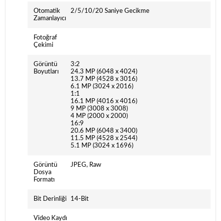
Otomatik
2/5/10/20 Saniye Gecikme
Zamanlayıcı
Fotoğraf
Çekimi
Görüntü
3:2
Boyutları
24.3 MP (6048 x 4024)
13.7 MP (4528 x 3016)
6.1 MP (3024 x 2016)
1:1
16.1 MP (4016 x 4016)
9 MP (3008 x 3008)
4 MP (2000 x 2000)
16:9
20.6 MP (6048 x 3400)
11.5 MP (4528 x 2544)
5.1 MP (3024 x 1696)
Görüntü
JPEG, Raw
Dosya
Formatı
Bit Derinliği
14-Bit
Video Kaydı