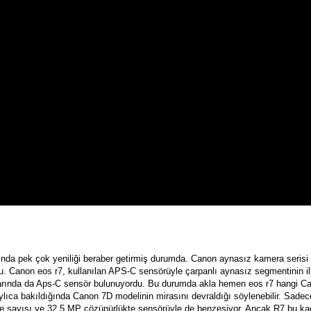
ında pek çok yeniliği beraber getirmiş durumda. Canon aynasız kamera serisi
u. Canon eos r7, kullanılan APS-C sensörüyle çarpanlı aynasız segmentinin il
alarında da Aps-C sensör bulunuyordu. Bu durumda akla hemen eos r7 hangi
ylıca bakıldığında Canon 7D modelinin mirasını devraldığı söylenebilir. Sadec
re sayısı ve 32,5 MP çözünürlükte sensörüyle de benzeşiyor. Ancak R7 bu kad