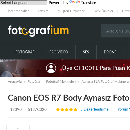
Powered by
Translate
İndirimdekiler
İletişim
Müşteri Hizmetleri
Yeni Ürünler
0 21
FOTOĞRAF
PRO VIDEO
SES
DRONE
Üye Ol 100TL Para Puan 
Anasayfa
Fotoğraf
Fotoğraf Makineleri
Aynasız SLR Fotoğraf Makineler
Canon EOS R7 Body Aynasız Fotoğr
5 Değerlendirme
Yorum 
T17390
5137C020