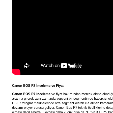
Canon EOS R7 İnceleme ve Fiyat
Canon EOS R7 inceleme
ve fiyat bakımından mercek altına alındığ
arasına girerek aynı zamanda yepyeni bir segmentin de habercisi old
DSLR fotoğraf makinelerinde orta segment olarak ele alınan kamer
devamı oluyor sorusu geliyor. Canon Eos R7 teknik özelliklerine deta
olması değil elbette. Gövdesi daha küçük olsa da 7D 'nin 30 FPS ka