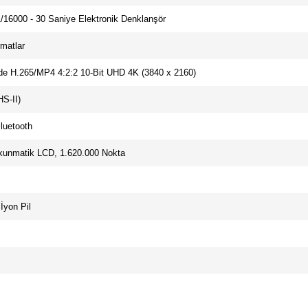
1/16000 - 30 Saniye Elektronik Denklanşör
matlar
de H.265/MP4 4:2:2 10-Bit UHD 4K (3840 x 2160)
S-II)
luetooth
Dokunmatik LCD, 1.620.000 Nokta
İyon Pil