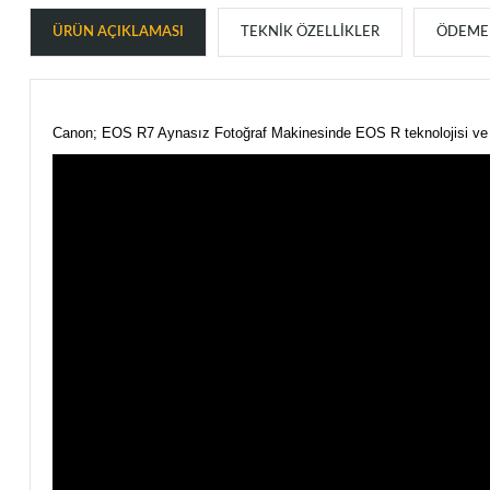
ÜRÜN AÇIKLAMASI
TEKNIK ÖZELLIKLER
ÖDEME 
Canon; EOS R7 Aynasız Fotoğraf Makinesinde EOS R teknolojisi ve APS