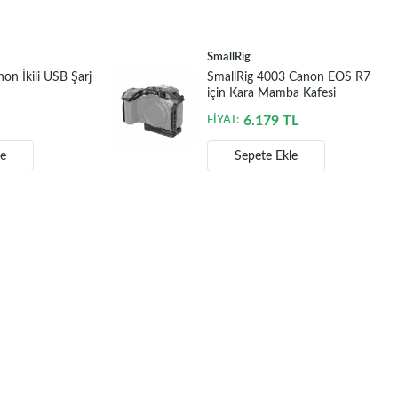
SmallRig
n İkili USB Şarj
SmallRig 4003 Canon EOS R7
için Kara Mamba Kafesi
6.179
TL
FİYAT:
le
Sepete Ekle