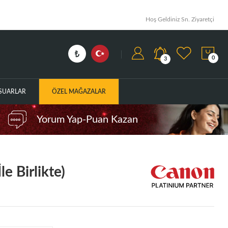
Hoş Geldiniz Sn. Ziyaretçi
0
3
ESUARLAR
ÖZEL MAĞAZALAR
Yorum Yap-Puan Kazan
e Birlikte)