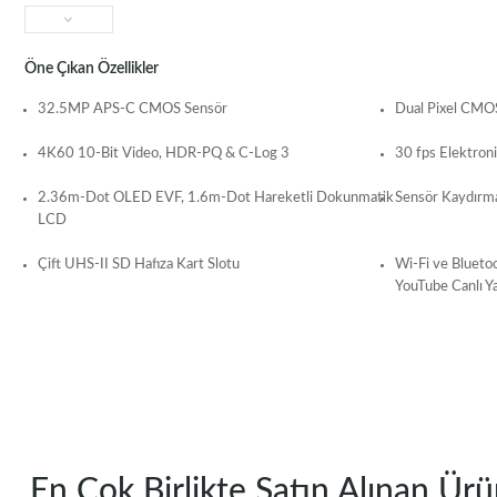
Öne Çıkan Özellikler
32.5MP APS-C CMOS Sensör
Dual Pixel CMOS
4K60 10-Bit Video, HDR-PQ & C-Log 3
30 fps Elektron
2.36m-Dot OLED EVF, 1.6m-Dot Hareketli Dokunmatik
Sensör Kaydırma
LCD
Çift UHS-II SD Hafıza Kart Slotu
Wi-Fi ve Blueto
YouTube Canlı Y
En Çok Birlikte Satın Alınan Ürü