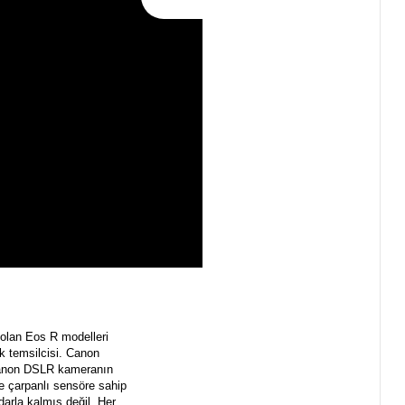
 olan Eos R modelleri
k temsilcisi. Canon
 Canon DSLR kameranın
e çarpanlı sensöre sahip
arla kalmış değil. Her