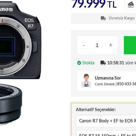
79.999
TL
Ücretsiz Kargo
-
+
Stokta
10:58:30
süre i
Uzmanına Sor
Canlı Destek
850-433-3
Alternatif Seçenekler:
Canon R7 Body + EF to EOS 