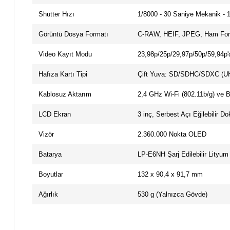
Shutter Hızı
1/8000 - 30 Saniye Mekanik - 
Görüntü Dosya Formatı
C-RAW, HEIF, JPEG, Ham For
Video Kayıt Modu
23,98p/25p/29,97p/50p/59,94p'
Hafıza Kartı Tipi
Çift Yuva: SD/SDHC/SDXC (UH
Kablosuz Aktarım
2,4 GHz Wi-Fi (802.11b/g) ve B
LCD Ekran
3 inç, Serbest Açı Eğilebilir 
Vizör
2.360.000 Nokta OLED
Batarya
LP-E6NH Şarj Edilebilir Lityum 
Boyutlar
132 x 90,4 x 91,7 mm
Ağırlık
530 g (Yalnızca Gövde)