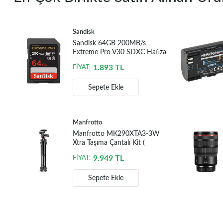
Sandisk
Sandisk 64GB 200MB/s
Extreme Pro V30 SDXC Hafıza
Kartı
1.893
TL
FİYAT:
Sepete Ekle
Manfrotto
Manfrotto MK290XTA3-3W
Xtra Taşıma Çantalı Kit (
MK294A3-D3RC2 yerine )
9.949
TL
FİYAT:
Sepete Ekle