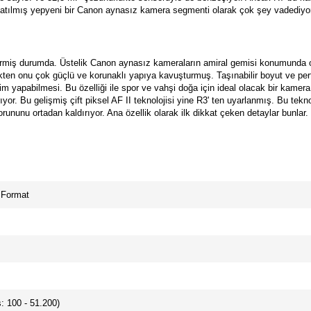
natılmış yepyeni bir Canon aynasız kamera segmenti olarak çok şey vadediyor
getirmiş durumda. Üstelik Canon aynasız kameraların amiral gemisi konumunda
çekten onu çok güçlü ve korunaklı yapıya kavuşturmuş. Taşınabilir boyut ve per
im yapabilmesi. Bu özelliği ile spor ve vahşi doğa için ideal olacak bir kamer
ıyor. Bu gelişmiş çift piksel AF II teknolojisi yine R3' ten uyarlanmış. Bu tekn
orununu ortadan kaldırıyor. Ana özellik olarak ilk dikkat çeken detaylar bunlar.
 Format
: 100 - 51.200)