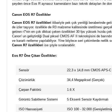
şeyden önce Eos R aynasız kameraların bazı teknik detayları ile do
Canon EOS R7 Özellikler
Canon EOS R7 özellikleri
itibariyle pek çok yeniliği beraberinde 
de izler taşıyor. özellikle de R3 malzeme kalitesinde üretilmesi ger
getiren r7'nin en çok dikkat çeken özellikleri 30 fps yüksek hızda çek
Canon' un geliştirdiği Dual piksel CMOS AF II teknolojisini de barındır
ve kararlı netleme yapılabiliyor. Yine böylece seri çekimlerde netlik s
Canon R7 özellikleri
ise şöyle sıralanabilir.
Eos R7 Öne Çıkan Özellikler:
Sensör
22,3 x 14,8 mm CMOS APS-C
Çözünürlük
34,4 Megapiksel (Gerçek)
Çarpan Faktörü
1.6 X
Görüntü Sabitleme Sistemi
5 Eksenli Sensör Kaydırmalı
ISO Hassasiyeti
ISO 100 - 32.000 (Genişletilmiş