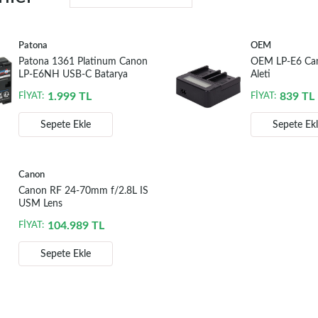
Patona
OEM
Patona 1361 Platinum Canon
OEM LP-E6 Cano
LP-E6NH USB-C Batarya
Aleti
1.999
TL
839
TL
FİYAT:
FİYAT:
Sepete Ekle
Sepete Ek
Canon
Canon RF 24-70mm f/2.8L IS
USM Lens
104.989
TL
FİYAT:
Sepete Ekle