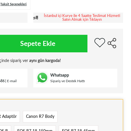
Taksit Seçenekleri
İstanbul içi Kurye ile 4 Saatte Teslimat Hizmeti
Satın Almak için Tıklayın
Sepete Ekle
çinde sipariş ver
aynı gün kargoda!
Whatsapp
686
E-mail
Sipariş ve Destek Hattı
R Adaptör
Canon R7 Body