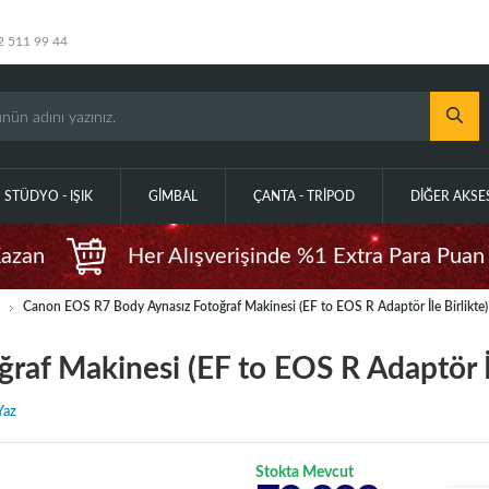
2 511 99 44
STÜDYO - IŞIK
GIMBAL
ÇANTA - TRIPOD
DIĞER AKS
Kazan
Her Alışverişinde %1 Extra Para Puan
i
Canon EOS R7 Body Aynasız Fotoğraf Makinesi (EF to EOS R Adaptör İle Birlikte)
af Makinesi (EF to EOS R Adaptör İl
Yaz
Stokta Mevcut