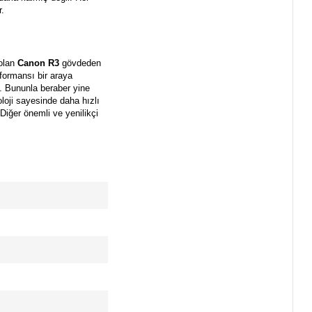
.
 olan
Canon R3
gövdeden
formansı bir araya
a. Bununla beraber yine
oloji sayesinde daha hızlı
 Diğer önemli ve yenilikçi