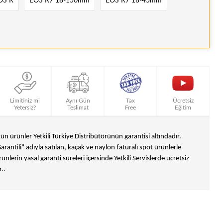
OS R
EOS R7 18-150mm
EOS R7 18-45mm
Limitiniz mi
Aynı Gün
Tax
Ücretsiz
Yetersiz?
Teslimat
Free
Eğitim
n ürünler Yetkili Türkiye Distribütörünün garantisi altındadır.
Garantili" adıyla satılan, kaçak ve naylon faturalı spot ürünlerle
ünlerin yasal garanti süreleri içersinde Yetkili Servislerde ücretsiz
..