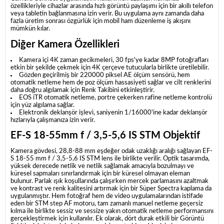
özellikleriyle cihazlar arasında hızlı görüntü paylaşımı için bir akıllı telefon
veya tabletin bağlanmasına izin verir.
Bu uygulama aynı zamanda daha
fazla üretim sonrası özgürlük için mobil ham düzenleme iş akışını
mümkün kılar.
Diğer Kamera Özellikleri
Kamera içi 4K zaman gecikmeleri, 30 fps'ye kadar 8MP fotoğrafları
etkin bir şekilde çekmek için 4K çerçeve tutucularla birlikte üretilebilir.
Gözden geçirilmiş bir 220000 piksel AE ölçüm sensörü, hem
otomatik netleme hem de poz ölçüm hassasiyeti sağlar ve cilt renklerini
daha doğru algılamak için Renk Takibini etkinleştirir.
EOS iTR otomatik netleme, portre çekerken rafine netleme kontrolü
için yüz algılama sağlar.
Elektronik deklanşör işlevi, saniyenin 1/16000'ine kadar deklanşör
hızlarıyla çalışmanıza izin verir.
EF-S 18-55mm f / 3,5-5,6 IS STM Objektif
Kamera gövdesi, 28,8-88 mm eşdeğer odak uzaklığı aralığı sağlayan EF-
S 18-55 mm f / 3,5-5,6 IS STM lens ile birlikte verilir.
Optik tasarımda,
yüksek derecede netlik ve netlik sağlamak amacıyla bozulmayı ve
küresel sapmaları sınırlandırmak için bir küresel olmayan eleman
bulunur.
Parlak ışık koşullarında çalışırken mercek parlamasını azaltmak
ve kontrast ve renk kalitesini artırmak için bir Süper Spectra kaplama da
uygulanmıştır.
Hem fotoğraf hem de video uygulamalarından istifade
eden bir STM step AF motoru, tam zamanlı manuel netleme geçersiz
kılma ile birlikte sessiz ve sessize yakın otomatik netleme performansını
gerçekleştirmek için kullanılır.
Ek olarak, dört durak etkili bir Görüntü