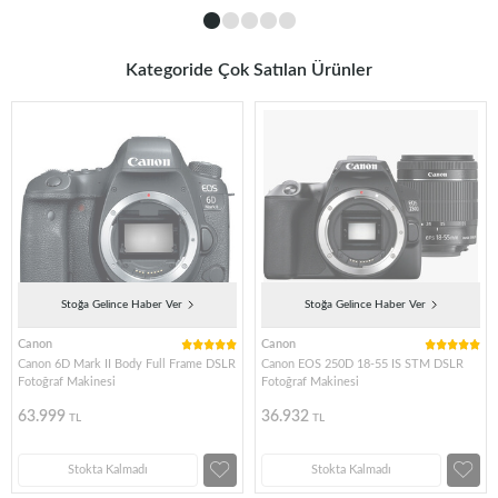
Kategoride Çok Satılan Ürünler
Stoğa Gelince Haber Ver
Stoğa Gelince Haber Ver
Canon
Canon
Canon 6D Mark II Body Full Frame DSLR
Canon EOS 250D 18-55 IS STM DSLR
Fotoğraf Makinesi
Fotoğraf Makinesi
63.999
36.932
TL
TL
Stokta Kalmadı
Stokta Kalmadı