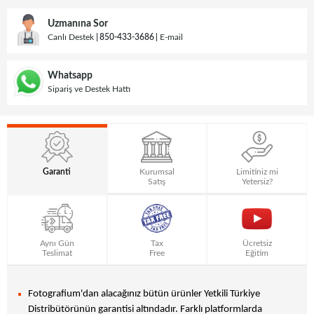
Uzmanına Sor
Canlı Destek
850-433-3686
E-mail
Whatsapp
Sipariş ve Destek Hattı
Garanti
Kurumsal
Limitiniz mi
Satış
Yetersiz?
Aynı Gün
Tax
Ücretsiz
Teslimat
Free
Eğitim
Fotografium'dan alacağınız bütün ürünler Yetkili Türkiye
Distribütörünün garantisi altındadır. Farklı platformlarda