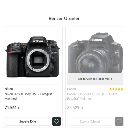
Benzer Ürünler
Stoğa Gelince Haber Ver
Nikon
Canon
Nikon D7500 Body DSLR Fotoğraf
Canon EOS 250D 18-55 DC III DSLR
Makinesi
Fotoğraf Makinesi
71.561
35.529
TL
TL
Sepete Ekle
Stokta Kalmadı