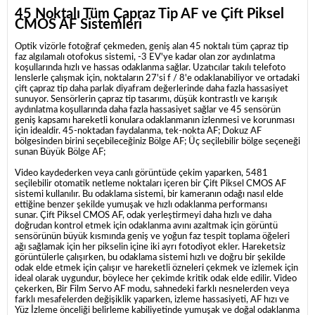
45 Noktalı Tüm Çapraz Tip AF ve Çift Piksel
CMOS AF Sistemleri
Optik vizörle fotoğraf çekmeden, geniş alan 45 noktalı tüm çapraz tip
faz algılamalı otofokus sistemi, -3 EV'ye kadar olan zor aydınlatma
koşullarında hızlı ve hassas odaklanma sağlar.
Uzatıcılar takılı telefoto
lenslerle çalışmak için, noktaların 27'si f / 8'e odaklanabiliyor ve ortadaki
çift çapraz tip daha parlak diyafram değerlerinde daha fazla hassasiyet
sunuyor.
Sensörlerin çapraz tip tasarımı, düşük kontrastlı ve karışık
aydınlatma koşullarında daha fazla hassasiyet sağlar ve 45 sensörün
geniş kapsamı hareketli konulara odaklanmanın izlenmesi ve korunması
için idealdir.
45-noktadan faydalanma, tek-nokta AF;
Dokuz AF
bölgesinden birini seçebileceğiniz Bölge AF;
Üç seçilebilir bölge seçeneği
sunan Büyük Bölge AF;
Video kaydederken veya canlı görüntüde çekim yaparken, 5481
seçilebilir otomatik netleme noktaları içeren bir Çift Piksel CMOS AF
sistemi kullanılır.
Bu odaklama sistemi, bir kameranın odağı nasıl elde
ettiğine benzer şekilde yumuşak ve hızlı odaklanma performansı
sunar.
Çift Piksel CMOS AF, odak yerleştirmeyi daha hızlı ve daha
doğrudan kontrol etmek için odaklanma avını azaltmak için görüntü
sensörünün büyük kısmında geniş ve yoğun faz tespit toplama öğeleri
ağı sağlamak için her pikselin içine iki ayrı fotodiyot ekler.
Hareketsiz
görüntülerle çalışırken, bu odaklama sistemi hızlı ve doğru bir şekilde
odak elde etmek için çalışır ve hareketli özneleri çekmek ve izlemek için
ideal olarak uygundur, böylece her çekimde kritik odak elde edilir.
Video
çekerken,
Bir Film Servo AF modu, sahnedeki farklı nesnelerden veya
farklı mesafelerden değişiklik yaparken, izleme hassasiyeti, AF hızı ve
Yüz İzleme önceliği belirleme kabiliyetinde yumuşak ve doğal odaklanma