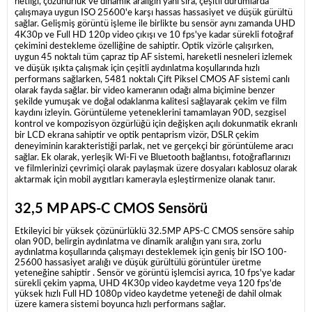
netliği, çözünürlük ve dinamik aralığın yanı sıra, çeşitli durumlarda
çalışmaya uygun ISO 25600'e karşı hassas hassasiyet ve düşük gürültü
sağlar.
Gelişmiş görüntü işleme ile birlikte bu sensör aynı zamanda UHD
4K30p ve Full HD 120p video çıkışı ve 10 fps'ye kadar sürekli fotoğraf
çekimini destekleme özelliğine de sahiptir.
Optik vizörle çalışırken,
uygun 45 noktalı tüm çapraz tip AF sistemi, hareketli nesneleri izlemek
ve düşük ışıkta çalışmak için çeşitli aydınlatma koşullarında hızlı
performans sağlarken, 5481 noktalı Çift Piksel CMOS AF sistemi canlı
olarak fayda sağlar. bir video kameranın odağı alma biçimine benzer
şekilde yumuşak ve doğal odaklanma kalitesi sağlayarak çekim ve film
kaydını izleyin.
Görüntüleme yeteneklerini tamamlayan 90D, sezgisel
kontrol ve kompozisyon özgürlüğü için değişken açılı dokunmatik ekranlı
bir LCD ekrana sahiptir ve optik pentaprism vizör, DSLR çekim
deneyiminin karakteristiği parlak, net ve gerçekçi bir görüntüleme aracı
sağlar.
Ek olarak, yerleşik Wi-Fi ve Bluetooth bağlantısı, fotoğraflarınızı
ve filmlerinizi çevrimiçi olarak paylaşmak üzere dosyaları kablosuz olarak
aktarmak için mobil aygıtları kamerayla eşleştirmenize olanak tanır.
32,5 MP APS-C CMOS Sensörü
Etkileyici bir yüksek çözünürlüklü 32.5MP APS-C CMOS sensöre sahip
olan 90D, belirgin aydınlatma ve dinamik aralığın yanı sıra, zorlu
aydınlatma koşullarında çalışmayı desteklemek için geniş bir ISO 100-
25600 hassasiyet aralığı ve düşük gürültülü görüntüler üretme
yeteneğine sahiptir .
Sensör ve görüntü işlemcisi ayrıca, 10 fps'ye kadar
sürekli çekim yapma, UHD 4K30p video kaydetme veya 120 fps'de
yüksek hızlı Full HD 1080p video kaydetme yeteneği de dahil olmak
üzere kamera sistemi boyunca hızlı performans sağlar.