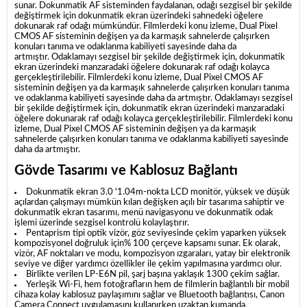
sunar.
Dokunmatik AF sisteminden faydalanan, odağı sezgisel bir şekilde
değiştirmek için dokunmatik ekran üzerindeki sahnedeki öğelere
dokunarak raf odağı mümkündür.
Filmlerdeki konu izleme, Dual Pixel
CMOS AF sisteminin değişen ya da karmaşık sahnelerde çalışırken
konuları tanıma ve odaklanma kabiliyeti sayesinde daha da
artmıştır.
Odaklamayı sezgisel bir şekilde değiştirmek için, dokunmatik
ekran üzerindeki manzaradaki öğelere dokunarak raf odağı kolayca
gerçekleştirilebilir.
Filmlerdeki konu izleme, Dual Pixel CMOS AF
sisteminin değişen ya da karmaşık sahnelerde çalışırken konuları tanıma
ve odaklanma kabiliyeti sayesinde daha da artmıştır.
Odaklamayı sezgisel
bir şekilde değiştirmek için, dokunmatik ekran üzerindeki manzaradaki
öğelere dokunarak raf odağı kolayca gerçekleştirilebilir.
Filmlerdeki konu
izleme, Dual Pixel CMOS AF sisteminin değişen ya da karmaşık
sahnelerde çalışırken konuları tanıma ve odaklanma kabiliyeti sayesinde
daha da artmıştır.
Gövde Tasarımı ve Kablosuz Bağlantı
Dokunmatik ekran 3.0 '1.04m-nokta LCD monitör, yüksek ve düşük
açılardan çalışmayı mümkün kılan değişken açılı bir tasarıma sahiptir ve
dokunmatik ekran tasarımı, menü navigasyonu ve dokunmatik odak
işlemi üzerinde sezgisel kontrolü kolaylaştırır.
Pentaprism tipi optik vizör, göz seviyesinde çekim yaparken yüksek
kompozisyonel doğruluk için% 100 çerçeve kapsamı sunar.
Ek olarak,
vizör, AF noktaları ve modu, kompozisyon ızgaraları, yatay bir elektronik
seviye ve diğer yardımcı özellikler ile çekim yapılmasına yardımcı olur.
Birlikte verilen LP-E6N pil, şarj başına yaklaşık 1300 çekim sağlar.
Yerleşik Wi-Fi, hem fotoğrafların hem de filmlerin bağlantılı bir mobil
cihaza kolay kablosuz paylaşımını sağlar ve Bluetooth bağlantısı, Canon
Camera Connect uygulamasını kullanırken uzaktan kumanda