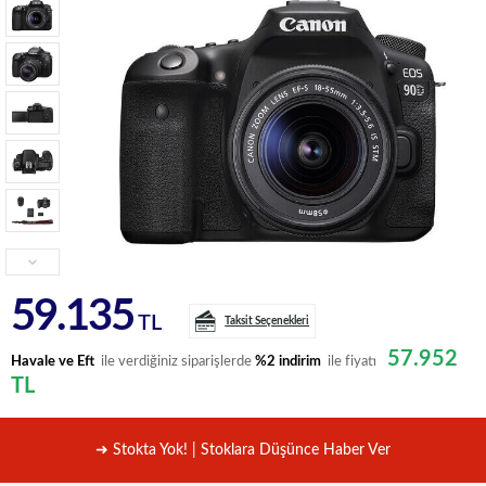
59.135
TL
Taksit Seçenekleri
57.952
Havale ve Eft
ile verdiğiniz siparişlerde
%2 indirim
ile fiyatı
TL
➜ Stokta Yok! | Stoklara Düşünce Haber Ver