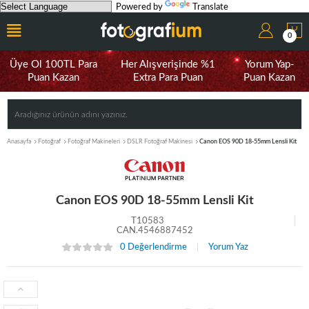
Powered by
Translate
0
Üye Ol 100TL Para
Her Alışverişinde %1
Yorum Yap-
Puan Kazan
Extra Para Puan
Puan Kazan
Anasayfa
Fotoğraf
Fotoğraf Makineleri
DSLR Fotoğraf Makinesi
Canon EOS 90D 18-55mm Lensli Kit
Canon EOS 90D 18-55mm Lensli Kit
T10583
CAN.4546887452
0 Değerlendirme
Yorum Yaz