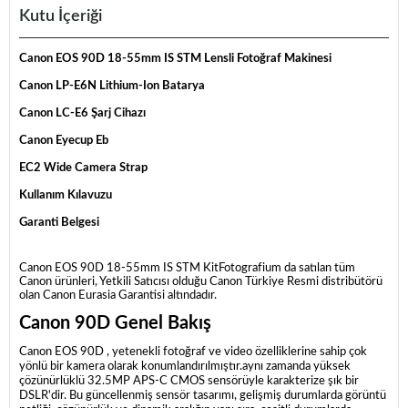
Kutu İçeriği
Canon EOS 90D 18-55mm IS STM Lensli Fotoğraf Makinesi
Canon LP-E6N Lithium-Ion Batarya
Canon LC-E6 Şarj Cihazı
Canon Eyecup Eb
EC2 Wide Camera Strap
Kullanım Kılavuzu
Garanti Belgesi
Canon EOS 90D 18-55mm IS STM KitFotografium da satılan tüm
Canon ürünleri, Yetkili Satıcısı olduğu Canon Türkiye Resmi distribütörü
olan Canon Eurasia Garantisi altındadır.
Canon 90D
Genel Bakış
Canon EOS 90D
, yetenekli fotoğraf ve video özelliklerine sahip çok
yönlü bir kamera olarak konumlandırılmıştır.
aynı zamanda yüksek
çözünürlüklü 32.5MP APS-C CMOS sensörüyle karakterize şık bir
DSLR'dir.
Bu güncellenmiş sensör tasarımı, gelişmiş durumlarda görüntü