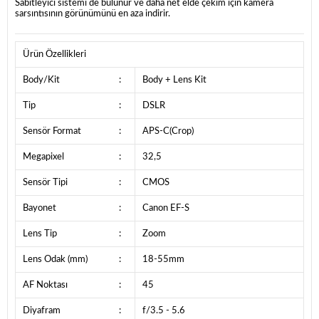
Sabitleyici sistemi de bulunur ve daha net elde çekim için kamera
sarsıntısının görünümünü en aza indirir.
Ürün Özellikleri
Body/Kit
:
Body + Lens Kit
Tip
:
DSLR
Sensör Format
:
APS-C(Crop)
Megapixel
:
32,5
Sensör Tipi
:
CMOS
Bayonet
:
Canon EF-S
Lens Tip
:
Zoom
Lens Odak (mm)
:
18-55mm
AF Noktası
:
45
Diyafram
:
f/3.5 - 5.6