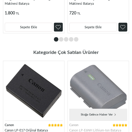
Makinesi Batarya
Makinesi Batarya
1.800
720
TL
TL
Sepete Ekle
Sepete Ekle
Kategoride Çok Satılan Ürünler
Stoğa Gelince Haber Ver
Canon
Canon
Canon LP-E17 Orijinal Batarya
Canon LP-E6NH Lithium-Ion Batarya