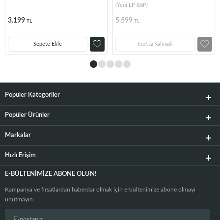
(Yeni LP-E6P)
3.199
5.599
TL
TL
Sepete Ekle
Stokta Kalmadı
Popüler Kategoriler
Popüler Ürünler
Markalar
Hızlı Erişim
E-BÜLTENIMIZE ABONE OLUN!
Kampanya ve fırsatlardan haberdar olmak için e-bültenimize abone olmayı
unutmayın.