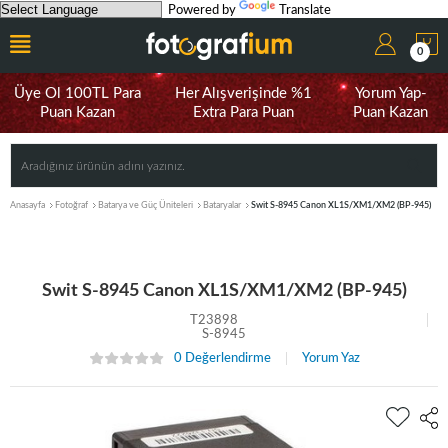
Powered by
Translate
0
Üye Ol 100TL Para
Her Alışverişinde %1
Yorum Yap-
Puan Kazan
Extra Para Puan
Puan Kazan
Anasayfa
Fotoğraf
Batarya ve Güç Üniteleri
Bataryalar
Swit S-8945 Canon XL1S/XM1/XM2 (BP-945)
Swit S-8945 Canon XL1S/XM1/XM2 (BP-945)
T23898
S-8945
0 Değerlendirme
Yorum Yaz