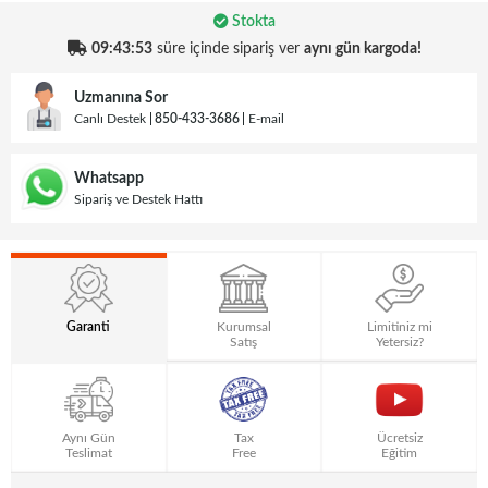
Stokta
09:43:53
süre içinde sipariş ver
aynı gün kargoda!
Uzmanına Sor
Canlı Destek
850-433-3686
E-mail
Whatsapp
Sipariş ve Destek Hattı
Garanti
Kurumsal
Limitiniz mi
Satış
Yetersiz?
Aynı Gün
Tax
Ücretsiz
Teslimat
Free
Eğitim