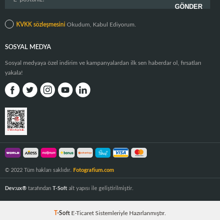
KVKK sözleşmesini
Okudum, Kabul Ediyorum.
SOSYAL MEDYA
Sosyal medyaya özel indirim ve kampanyalardan ilk sen haberdar ol, fırsatları
yakala!
© 2022 Tüm hakları saklıdır.
Fotografium.com
Dev:ux®
tarafından
T-Soft
alt yapısı ile geliştirilmiştir.
T
-Soft
E-Ticaret
Sistemleriyle Hazırlanmıştır.