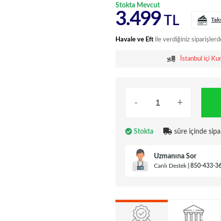
Stokta Mevcut
3.499
TL
Tak
Havale ve Eft
ile verdiğiniz siparişlerd
İstanbul içi Ku
-
+
Stokta
süre içinde sipa
Uzmanına Sor
Canlı Destek
850-433-3