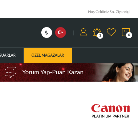
Hoş Geldiniz Sn. Ziyaretçi
0
3
ESUARLAR
ÖZEL MAĞAZALAR
Yorum Yap-Puan Kazan