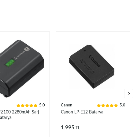
5.0
Canon
5.0
FZ100 2280mAh Şarj
Canon LP-E12 Batarya
Batarya
1.995
TL