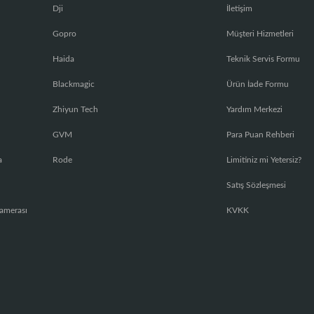
Dji
İletişim
Gopro
Müşteri Hizmetleri
Haida
Teknik Servis Formu
Blackmagic
Ürün İade Formu
Zhiyun Tech
Yardım Merkezi
GVM
Para Puan Rehberi
a
Rode
Limitiniz mi Yetersiz?
Satış Sözleşmesi
amerası
KVKK