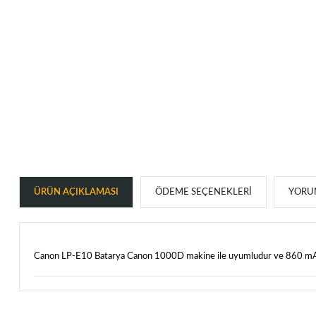
ÜRÜN AÇIKLAMASI
ÖDEME SEÇENEKLERI
YORUM
Canon LP-E10 Batarya Canon 1000D makine ile uyumludur ve 860 mAh 