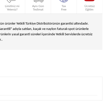
Limitiniz mi
Aynı Gün
Tax
Ücretsiz
Yetersiz?
Teslimat
Free
Eğitim
n ürünler Yetkili Türkiye Distribütörünün garantisi altındadır.
Garantili" adıyla satılan, kaçak ve naylon faturalı spot ürünlerle
ünlerin yasal garanti süreleri içersinde Yetkili Servislerde ücretsiz
..