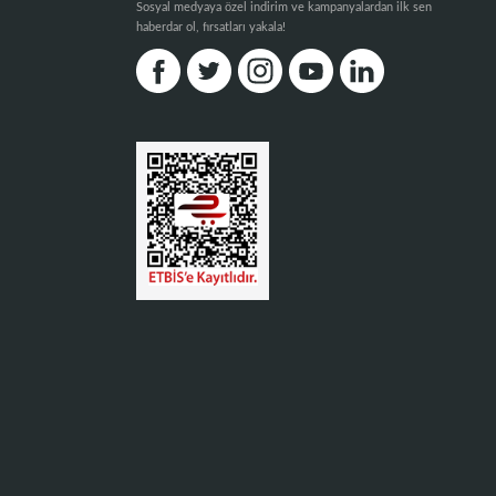
Sosyal medyaya özel indirim ve kampanyalardan ilk sen
haberdar ol, fırsatları yakala!