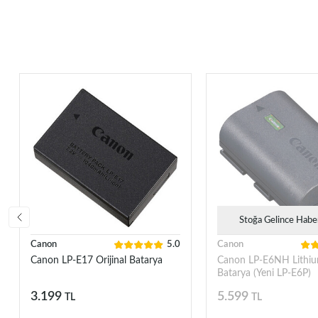
Stoğa Gelince Habe
Canon
5.0
Canon
Canon LP-E17 Orijinal Batarya
Canon LP-E6NH Lithiu
Batarya (Yeni LP-E6P)
3.199
5.599
TL
TL