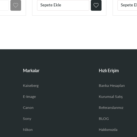
Sepete Ekle
Sepete E
Markalar
Hızlı Erişim
Kaiseberg
Banka Hesapları
E-Image
Kurumsal Satış
Canon
Referanslarımız
Sony
BLOG
Nikon
Hakkımızda