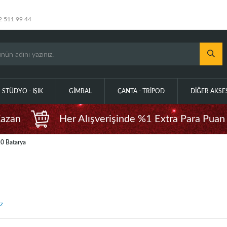
2 511 99 44
STÜDYO - IŞIK
GIMBAL
ÇANTA - TRIPOD
DIĞER AKS
Kazan
Her Alışverişinde %1 Extra Para Puan
0 Batarya
z