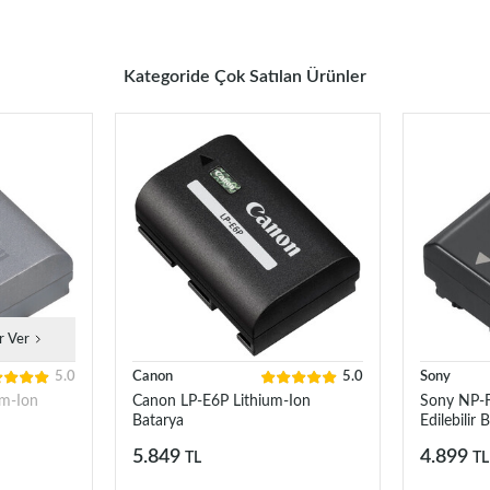
Kategoride Çok Satılan Ürünler
r Ver
5.0
Canon
5.0
Sony
m-Ion
Canon LP-E6P Lithium-Ion
Sony NP-
Batarya
Edilebilir 
5.849
4.899
TL
TL