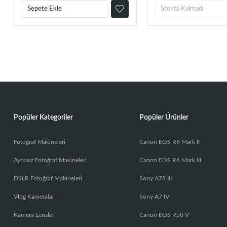
Sepete Ekle
Stokta Kalmadı
Popüler Kategoriler
Popüler Ürünler
Fotoğraf Makineleri
Canon EOS R6 Mark II
Aynasız Fotoğraf Makineleri
Canon EOS R6 Mark III
DSLR Fotoğraf Makineleri
Sony A7S III
Vlog Kameraları
Sony A7 IV
Kamera Lensleri
Canon EOS R50 V