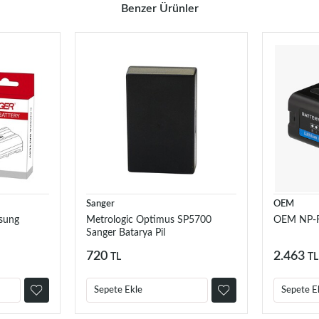
Benzer Ürünler
Sanger
OEM
sung
Metrologic Optimus SP5700
OEM NP-F
Sanger Batarya Pil
720
2.463
TL
TL
Sepete Ekle
Sepete E