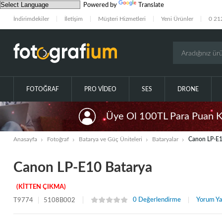
Powered by
Translate
İndirimdekiler
İletişim
Müşteri Hizmetleri
Yeni Ürünler
0 21
FOTOĞRAF
PRO VIDEO
SES
DRONE
Üye Ol 100TL Para Puan 
Anasayfa
Fotoğraf
Batarya ve Güç Üniteleri
Bataryalar
Canon LP-E1
Canon LP-E10 Batarya
(KİTTEN ÇIKMA)
0 Değerlendirme
Yorum Ya
T9774
5108B002