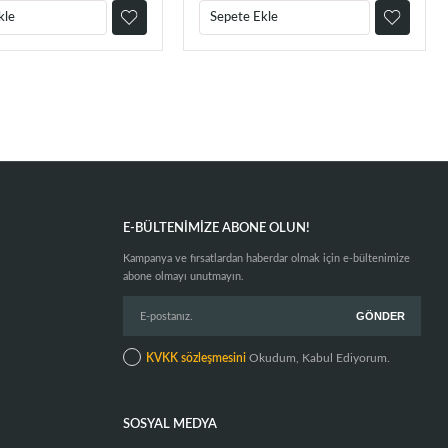
kle
Sepete Ekle
E-BÜLTENIMIZE ABONE OLUN!
Kampanya ve fırsatlardan haberdar olmak için e-bültenimize
abone olmayı unutmayın.
KVKK sözleşmesini
Okudum, Kabul Ediyorum.
SOSYAL MEDYA