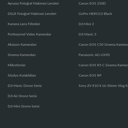
Aynasız Fotoğraf Makinesi Lensleri
Canon EOS 250D
DSLR Fotoğraf Makinesi Lensleri
GoPro HERO13 Black
Kamera Lens Filtreleri
DJI Mini 2
Profesyonel Video Kameralar
DJI Mavic 3
Aksiyon Kameraları
Canon EOS C50 Sinema Kamera
Sinema Kameraları
Panasonic AG-UX90
Mikrofonlar
Canon EOS R5 C Sinema Kamer
Stüdyo Kulaklıkları
Canon EOS RP
DJI Mavic Drone Serisi
Sony ZV-E10 II 16-50mm Vlog K
DJI Air Drone Serisi
DJI Mini Drone Serisi