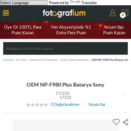
Powered by
Translate
0
Üye Ol 100TL Para
Her Alışverişinde %1
Yorum Yap-
Puan Kazan
Extra Para Puan
Puan Kazan
Anasayfa
Pro Video
Kamera Üstü Ekipmanlar
Video Kamera Bataryaları
OEM NP-F980 Plus Batarya Sony
OEM NP-F980 Plus Batarya Sony
T17232
17232
0 Değerlendirme
Yorum Yaz