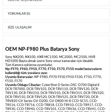
ÖDEME SEÇENEKLERI
YORUMLAR (0)
SIZE ULAŞALIM
OEM NP-F980 Plus Batarya Sony
Sony NX200, NX100, HXR MC1500, MC2000, MC2500, HVR
HD1000 Başta olmak üzere Sony omuz kameraları için idealdir.
Tüm Kamera ışıklarına uyumludur.
Np-F970, F960, F950, F770, F750, F570, F550
model bataryaların
kullanıldığı tüm yuvalara uyar.
Uyumlu Bataryalar:
NP-F980, F970 F930 F950 F330, F750, F770,
F550, F570
Uyumlu Oldugu Cihazlar:
CyberShot D Series DSC-D700 Digital 8
DCR-TR7000, DCR-TRV103, DCR-TRV110, DCR-TRV120, DCR-
TRV130, DCR-TRV210, DCR-TRV310, DCR-TRV315, DCR-TRV320,
DCR-TRV510, DCR-TRV520, DCR-TRV525, DCR-TRV720, DCR-
TRV820 GV Series GV-D200, GV-D800 Hi-8 CCD-SC55, CCD-
TR516, CCD-TR716, CCD-TR818, CCD-TR910, CCD-TR917, CCD-
TR930, CCD-TR940, CCD-TRV101, CCD-TRV36, CCD-TRV41, CCD-