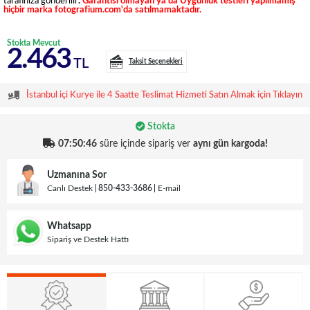
tarafınıza gönderilir
.
Garantisi olmayan ya da Uygunluk testleri yapılmamış
hiçbir marka fotografium.com'da satılmamaktadır.
Stokta Mevcut
2.463
TL
Taksit Seçenekleri
İstanbul içi Kurye ile 4 Saatte Teslimat Hizmeti Satın Almak için Tıklayın
Stokta
07:50:45
süre içinde sipariş ver
aynı gün kargoda!
Uzmanına Sor
Canlı Destek
850-433-3686
E-mail
Whatsapp
Sipariş ve Destek Hattı