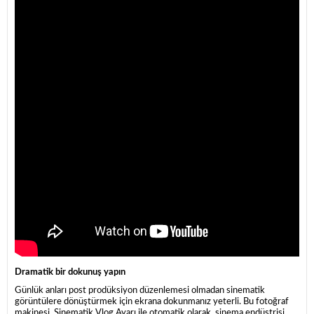
Dramatik bir dokunuş yapın
Günlük anları post prodüksiyon düzenlemesi olmadan sinematik
görüntülere dönüştürmek için ekrana dokunmanız yeterli. Bu fotoğraf
makinesi, Sinematik Vlog Ayarı ile otomatik olarak, sinema endüstrisi