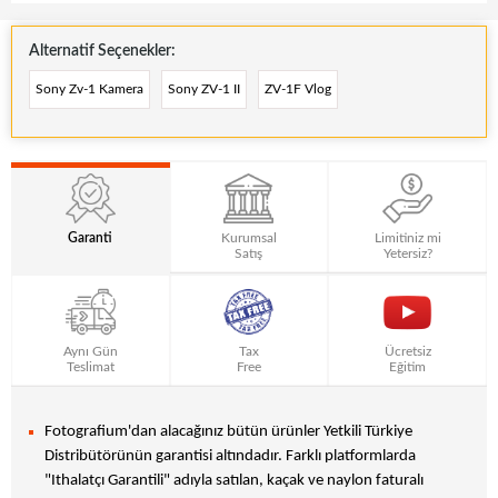
Alternatif Seçenekler:
Sony Zv-1 Kamera
Sony ZV-1 II
ZV-1F Vlog
Garanti
Kurumsal
Limitiniz mi
Satış
Yetersiz?
Aynı Gün
Tax
Ücretsiz
Teslimat
Free
Eğitim
Fotografium'dan alacağınız bütün ürünler Yetkili Türkiye
Distribütörünün garantisi altındadır. Farklı platformlarda
"Ithalatçı Garantili" adıyla satılan, kaçak ve naylon faturalı