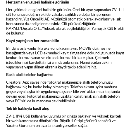
Her zaman en güzeli halinizle görünün
Her çekimde en güzel halinizle görünün. Özel bir ayar yapmadan ZV-1 II
cilt tonunuzu doğru şekilde yakalar, sağlıklı ve doğal bir görünüm
kazandırır. Yüz Önceliği AE, yüzünüzü otomatik olarak aydınlatır ve ışık
konusunda da endişelenmezsiniz. Cilt pürüzsüzlüğünün
KAPALI/Düşük/Orta/Yüksek olarak seçilebildiği bir Yumuşak Cilt Efekti
de bulunur.
Kayıt yaptığınızı her zaman bilin
Bir daha asla yanlışlıkla aksiyonu kaçırmayın. MOVIE düğmesine
bastığınızda veya LCD ekrandaki kayıt simgesine dokunduğunuzda kayıt
lambası kırmızı yanar ve ekranda kırmızı bir kare çıkar. Çekmek
istediklerinizi kaydettiğinizi anında anlarsınız. Hangi açıdan çekim
yaparsanız yapın dönen ekranla kaydı takip edebilirsiniz.
Basit akıllı telefon bağlantısı
Creators’ App sayesinde fotoğraf makinenizle akıllı telefonunuzu
bağlamak hiç bu kadar kolay olmamıştı. Telefon ekranı uyku moduna
geçse veya başka bir uygulamayı açsanız bile veri aktarımı arka planda
devam eder. Fotoğraf makinenizi uzaktan çalıştırmak için akıllı telefon
veya PC’nizi de kumandaya çevirebilirsiniz.
Tek bir kabloyla basit akış
ZV-1 II’yi USB kullanarak uyumlu bir cihaza bağlayın ve yüksek kaliteli
bir web kamerasına dönüştürün. Büyük 1.0 tipi görüntü sensörü ve
Yaratıcı Görünüm ön ayarları, canlı görseller sağlar.