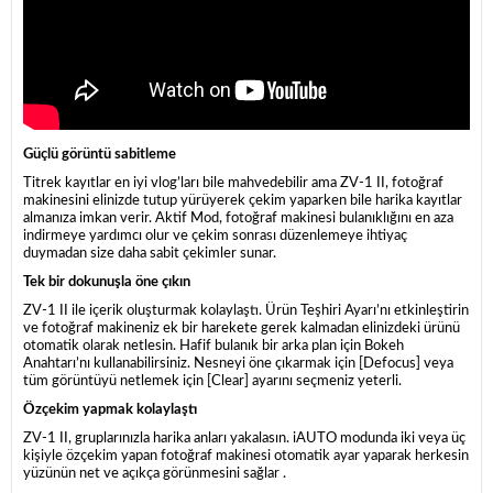
Güçlü görüntü sabitleme
Titrek kayıtlar en iyi vlog’ları bile mahvedebilir ama ZV-1 II, fotoğraf
makinesini elinizde tutup yürüyerek çekim yaparken bile harika kayıtlar
almanıza imkan verir. Aktif Mod, fotoğraf makinesi bulanıklığını en aza
indirmeye yardımcı olur ve çekim sonrası düzenlemeye ihtiyaç
duymadan size daha sabit çekimler sunar.
Tek bir dokunuşla öne çıkın
ZV-1 II ile içerik oluşturmak kolaylaştı. Ürün Teşhiri Ayarı’nı etkinleştirin
ve fotoğraf makineniz ek bir harekete gerek kalmadan elinizdeki ürünü
otomatik olarak netlesin. Hafif bulanık bir arka plan için Bokeh
Anahtarı’nı kullanabilirsiniz. Nesneyi öne çıkarmak için [Defocus] veya
tüm görüntüyü netlemek için [Clear] ayarını seçmeniz yeterli.
Özçekim yapmak kolaylaştı
ZV-1 II, gruplarınızla harika anları yakalasın. iAUTO modunda iki veya üç
kişiyle özçekim yapan fotoğraf makinesi otomatik ayar yaparak herkesin
yüzünün net ve açıkça görünmesini sağlar .