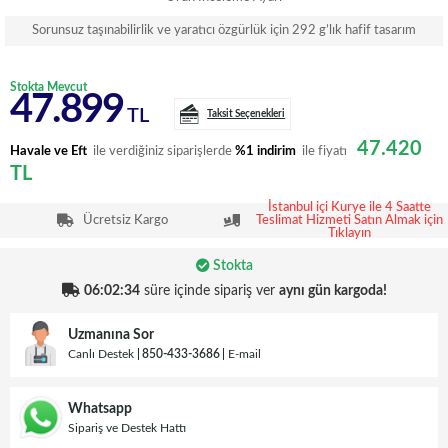
Sorunsuz taşınabilirlik ve yaratıcı özgürlük için 292 g’lık hafif tasarım
Stokta Mevcut
47.899
TL
Taksit Seçenekleri
47.420
Havale ve Eft
ile verdiğiniz siparişlerde
%1 indirim
ile fiyatı
TL
İstanbul içi Kurye ile 4 Saatte
Ücretsiz Kargo
Teslimat Hizmeti Satın Almak için
Tıklayın
Stokta
06:02:33
süre içinde sipariş ver
aynı gün kargoda!
Uzmanına Sor
Canlı Destek
850-433-3686
E-mail
Whatsapp
Sipariş ve Destek Hattı