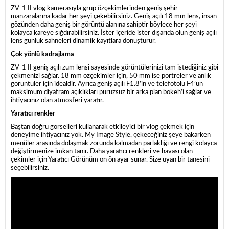
ZV-1 II vlog kamerasıyla grup özçekimlerinden geniş şehir
manzaralarına kadar her şeyi çekebilirsiniz. Geniş açılı 18 mm lens, insan
gözünden daha geniş bir görüntü alanına sahiptir böylece her şeyi
kolayca kareye sığdırabilirsiniz. İster içeride ister dışarıda olun geniş açılı
lens günlük sahneleri dinamik kayıtlara dönüştürür.
Çok yönlü kadrajlama
ZV-1 II geniş açılı zum lensi sayesinde görüntülerinizi tam istediğiniz gibi
çekmenizi sağlar. 18 mm özçekimler için, 50 mm ise portreler ve anlık
görüntüler için idealdir. Ayrıca geniş açılı F1.8’in ve telefotolu F4’ün
maksimum diyafram açıklıkları pürüzsüz bir arka plan bokeh’i sağlar ve
ihtiyacınız olan atmosferi yaratır.
Yaratıcı renkler
Baştan doğru görselleri kullanarak etkileyici bir vlog çekmek için
deneyime ihtiyacınız yok. My Image Style, çekeceğiniz şeye bakarken
menüler arasında dolaşmak zorunda kalmadan parlaklığı ve rengi kolayca
değiştirmenize imkan tanır. Daha yaratıcı renkleri ve havası olan
çekimler için Yaratıcı Görünüm on ön ayar sunar. Size uyan bir tanesini
seçebilirsiniz.