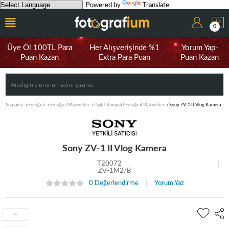
Powered by
Translate
0
Üye Ol 100TL Para
Her Alışverişinde %1
Yorum Yap-
Puan Kazan
Extra Para Puan
Puan Kazan
Anasayfa
Fotoğraf
Fotoğraf Makineleri
Dijital Kompakt Fotoğraf Makineleri
Sony ZV-1 II Vlog Kamera
Sony ZV-1 II Vlog Kamera
T20072
ZV-1M2/B
0 Değerlendirme
Yorum Yaz