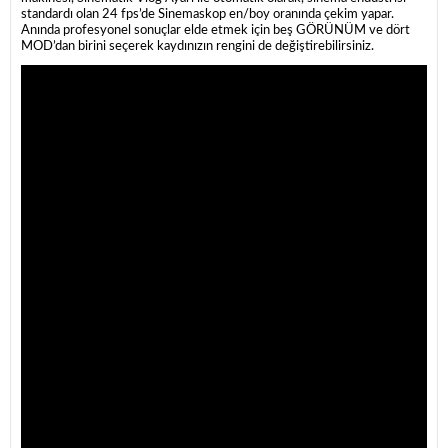
standardı olan 24 fps’de Sinemaskop en/boy oranında çekim yapar.
Anında profesyonel sonuçlar elde etmek için beş GÖRÜNÜM ve dört
MOD’dan birini seçerek kaydınızın rengini de değiştirebilirsiniz.