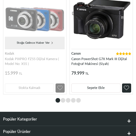
Stoğa Gelince Haber Ver
Kodak
Canon
Kodak PIXPRO FZ55 Dijital Kamera (
Canon PowerShot G7X Mark III Dijital
Model No: X55 )
Fotoğraf Makinesi (Siyah)
15.999
79.999
TL
TL
Stokta Kalmadı
Sepete Ekle
Popüler Kategoriler
Popüler Ürünler