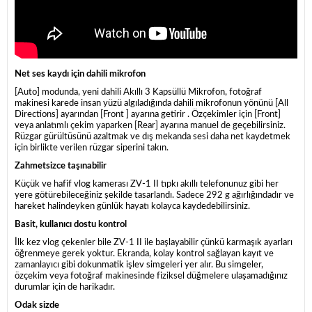
Net ses kaydı için dahili mikrofon
[Auto] modunda, yeni dahili Akıllı 3 Kapsüllü Mikrofon, fotoğraf
makinesi karede insan yüzü algıladığında dahili mikrofonun yönünü [All
Directions] ayarından [Front ] ayarına getirir . Özçekimler için [Front]
veya anlatımlı çekim yaparken [Rear] ayarına manuel de geçebilirsiniz.
Rüzgar gürültüsünü azaltmak ve dış mekanda sesi daha net kaydetmek
için birlikte verilen rüzgar siperini takın.
Zahmetsizce taşınabilir
Küçük ve hafif vlog kamerası ZV-1 II tıpkı akıllı telefonunuz gibi her
yere götürebileceğiniz şekilde tasarlandı. Sadece 292 g ağırlığındadır ve
hareket halindeyken günlük hayatı kolayca kaydedebilirsiniz.
Basit, kullanıcı dostu kontrol
İlk kez vlog çekenler bile ZV-1 II ile başlayabilir çünkü karmaşık ayarları
öğrenmeye gerek yoktur. Ekranda, kolay kontrol sağlayan kayıt ve
zamanlayıcı gibi dokunmatik işlev simgeleri yer alır. Bu simgeler,
özçekim veya fotoğraf makinesinde fiziksel düğmelere ulaşamadığınız
durumlar için de harikadır.
Odak sizde