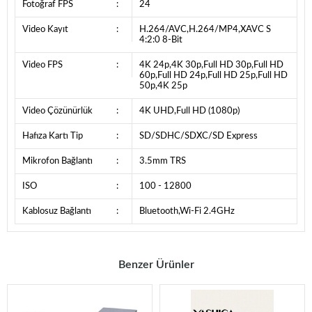
Fotoğraf FPS
:
24
Video Kayıt
:
H.264/AVC,H.264/MP4,XAVC S
4:2:0 8-Bit
Video FPS
:
4K 24p,4K 30p,Full HD 30p,Full HD
60p,Full HD 24p,Full HD 25p,Full HD
50p,4K 25p
Video Çözünürlük
:
4K UHD,Full HD (1080p)
Hafıza Kartı Tip
:
SD/SDHC/SDXC/SD Express
Mikrofon Bağlantı
:
3.5mm TRS
ISO
:
100 - 12800
Kablosuz Bağlantı
:
Bluetooth,Wi-Fi 2.4GHz
Benzer Ürünler