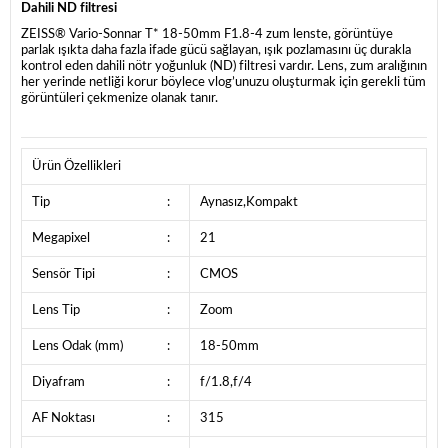
Dahili ND filtresi
ZEISS® Vario-Sonnar T* 18-50mm F1.8-4 zum lenste, görüntüye
parlak ışıkta daha fazla ifade gücü sağlayan, ışık pozlamasını üç durakla
kontrol eden dahili nötr yoğunluk (ND) filtresi vardır. Lens, zum aralığının
her yerinde netliği korur böylece vlog’unuzu oluşturmak için gerekli tüm
görüntüleri çekmenize olanak tanır.
Ürün Özellikleri
Tip
:
Aynasız,Kompakt
Megapixel
:
21
Sensör Tipi
:
CMOS
Lens Tip
:
Zoom
Lens Odak (mm)
:
18-50mm
Diyafram
:
f/1.8,f/4
AF Noktası
:
315