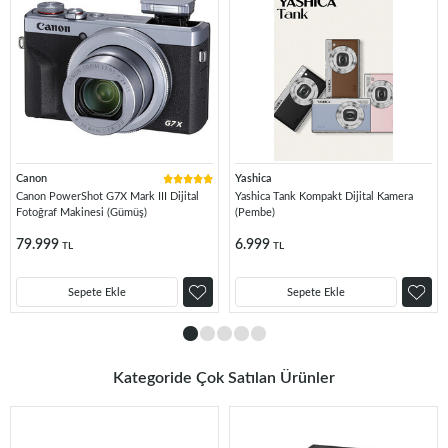
Canon
Yashica
Canon PowerShot G7X Mark III Dijital
Yashica Tank Kompakt Dijital Kamera
Fotoğraf Makinesi (Gümüş)
(Pembe)
79.999
6.999
TL
TL
Sepete Ekle
Sepete Ekle
Kategoride Çok Satılan Ürünler