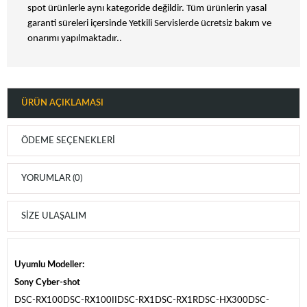
spot ürünlerle aynı kategoride değildir. Tüm ürünlerin yasal
garanti süreleri içersinde Yetkili Servislerde ücretsiz bakım ve
onarımı yapılmaktadır..
ÜRÜN AÇIKLAMASI
ÖDEME SEÇENEKLERI
YORUMLAR (0)
SIZE ULAŞALIM
Uyumlu Modeller:
Sony Cyber-shot
DSC-RX100DSC-RX100IIDSC-RX1DSC-RX1RDSC-HX300DSC-