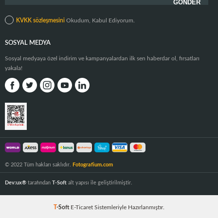
KVKK sözleşmesini
Okudum, Kabul Ediyorum.
SOSYAL MEDYA
Sosyal medyaya özel indirim ve kampanyalardan ilk sen haberdar ol, fırsatları
yakala!
© 2022 Tüm hakları saklıdır.
Fotografium.com
Dev:ux®
tarafından
T-Soft
alt yapısı ile geliştirilmiştir.
T
-Soft
E-Ticaret
Sistemleriyle Hazırlanmıştır.