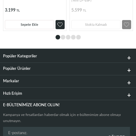
(Yeni LP-E6P)
3.199
5.599
TL
TL
Sepete Ekle
Stokta Kalmadı
Popüler Kategoriler
Popüler Ürünler
Markalar
Hızlı Erişim
E-BÜLTENIMIZE ABONE OLUN!
Kampanya ve fırsatlardan haberdar olmak için e-bültenimize abone olmayı
unutmayın.