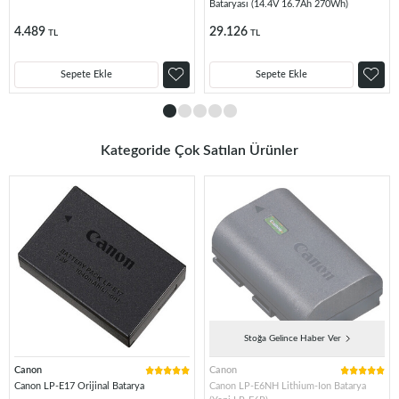
Bataryası (14.4V 16.7Ah 270Wh)
4.489
29.126
TL
TL
Sepete Ekle
Sepete Ekle
Kategoride Çok Satılan Ürünler
Stoğa Gelince Haber Ver
Canon
Canon
Canon LP-E17 Orijinal Batarya
Canon LP-E6NH Lithium-Ion Batarya