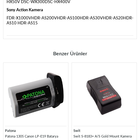
HX50V DSC-WX300DSC-HX400V
Sony Action Kamera
FDR-X1000VHDR-AS200VHDR-AS100HDR-AS30VHDR-AS20HDR-
AS10 HDR-AS15
Benzer Ürünler
Patona
Swit
Patona 1305 Canon LP-E19 Batarya
Swit S-8183+ A/S Gold Mount Kamera