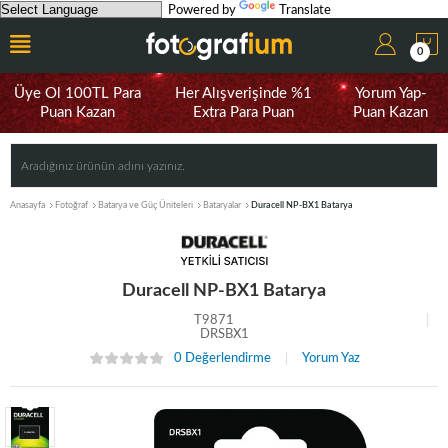
Powered by
Translate
0
Üye Ol 100TL Para
Her Alışverişinde %1
Yorum Yap-
Puan Kazan
Extra Para Puan
Puan Kazan
Anasayfa
Fotoğraf
Batarya ve Güç Üniteleri
Bataryalar
Duracell NP-BX1 Batarya
Duracell NP-BX1 Batarya
T9871
DRSBX1
0 Değerlendirme
Yorum Yaz