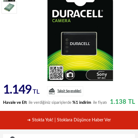
1.149
TL
Taksit Seçenekleri
1.138
TL
Havale ve Eft
ile verdiğiniz siparişlerde
%1 indirim
ile fiyatı
➜ Stokta Yok! | Stoklara Düşünce Haber Ver