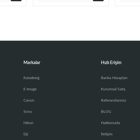
Markalar
Hızlı Erişim
Kaiseberg
Banka Hesapları
E-Image
Kurumsal Satış
Canon
Referanslarımız
Sony
BLOG
Nikon
Hakkımızda
Dji
İletişim