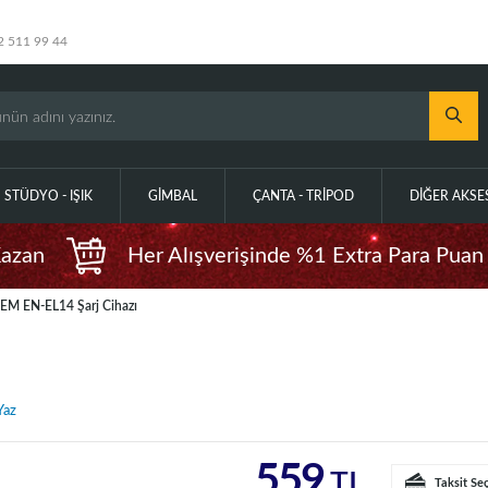
2 511 99 44
STÜDYO - IŞIK
GIMBAL
ÇANTA - TRIPOD
DIĞER AKS
Kazan
Her Alışverişinde %1 Extra Para Puan
EM EN-EL14 Şarj Cihazı
Yaz
559
TL
Taksit Se