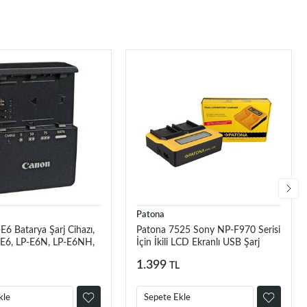
Patona
6 Batarya Şarj Cihazı,
Patona 7525 Sony NP-F970 Serisi
E6, LP-E6N, LP-E6NH,
İçin İkili LCD Ekranlı USB Şarj
-EL Orjinal Şarj Cihazı
Aleti
1.399
TL
kle
Sepete Ekle