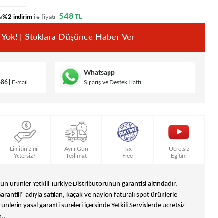
548
e
%2 indirim
ile fiyatı
TL
 Yok! | Stoklara Düşünce Haber Ver
Whatsapp
686
E-mail
Sipariş ve Destek Hattı
Limitiniz mi
Aynı Gün
Tax
Ücretsiz
Yetersiz?
Teslimat
Free
Eğitim
n ürünler Yetkili Türkiye Distribütörünün garantisi altındadır.
Garantili" adıyla satılan, kaçak ve naylon faturalı spot ürünlerle
ünlerin yasal garanti süreleri içersinde Yetkili Servislerde ücretsiz
..