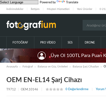
Powered by
Translate
İndirimdekiler
İletişim
Müşteri Hizmetleri
Yeni Ürünler
0 21
FOTOĞRAF
PRO VIDEO
SES
DRONE
Üye Ol 100TL Para Puan 
Anasayfa
Fotoğraf
Batarya ve Güç Üniteleri
Batarya Şarj Cihazları
O
OEM EN-EL14 Şarj Cihazı
0 Değerlendirme
Yorum 
T9712
OEM.10146