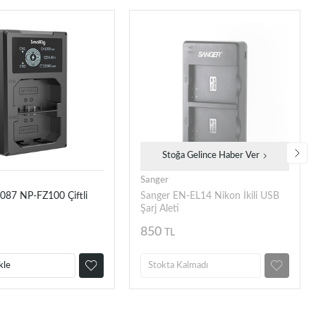
Stoğa Gelince Haber Ver
Sanger
4087 NP-FZ100 Çiftli
Sanger EN-EL14 Nikon İkili USB
Şarj Aleti
850
TL
kle
Stokta Kalmadı