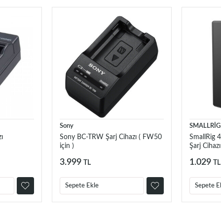
Sony
SMALLRİG
ı
Sony BC-TRW Şarj Cihazı ( FW50
SmallRig 
için )
Şarj Cihazı
3.999
1.029
TL
TL
Sepete Ekle
Sepete E