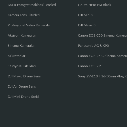
DSLR Fotoğraf Makinesi Lensleri
GoPro HERO13 Black
Kamera Lens Filtreleri
DJI Mini 2
Profesyonel Video Kameralar
DJI Mavic 3
Aksiyon Kameraları
Canon EOS C50 Sinema Kamera
Sinema Kameraları
Panasonic AG-UX90
Mikrofonlar
Canon EOS R5 C Sinema Kamer
Stüdyo Kulaklıkları
Canon EOS RP
DJI Mavic Drone Serisi
Sony ZV-E10 II 16-50mm Vlog K
DJI Air Drone Serisi
DJI Mini Drone Serisi