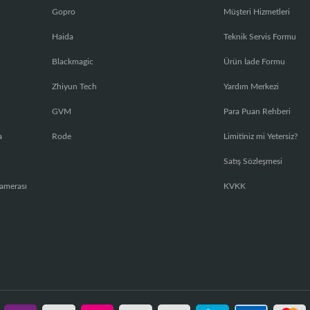
Gopro
Müşteri Hizmetleri
Haida
Teknik Servis Formu
Blackmagic
Ürün İade Formu
Zhiyun Tech
Yardım Merkezi
GVM
Para Puan Rehberi
a
Rode
Limitiniz mi Yetersiz?
Satış Sözleşmesi
amerası
KVKK