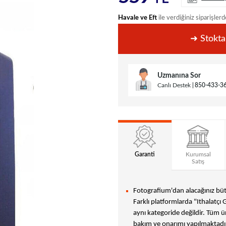
Havale ve Eft
ile verdiğiniz siparişlerd
➜ Stokta
Uzmanına Sor
Canlı Destek
850-433-3
Garanti
Kurumsal
Satış
Fotografium'dan alacağınız bütü
Farklı platformlarda "Ithalatçı 
aynı kategoride değildir. Tüm ür
bakım ve onarımı yapılmaktadır