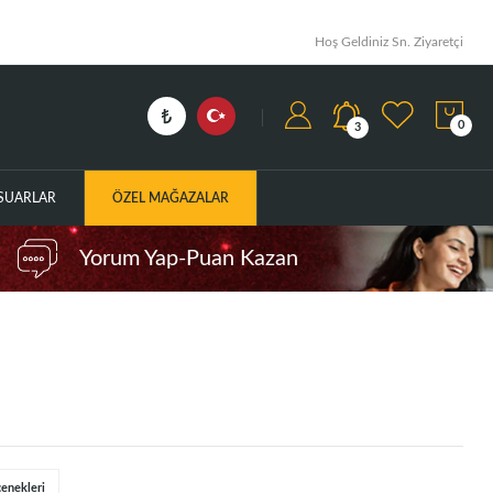
Hoş Geldiniz Sn. Ziyaretçi
0
3
ESUARLAR
ÖZEL MAĞAZALAR
Yorum Yap-Puan Kazan
çenekleri