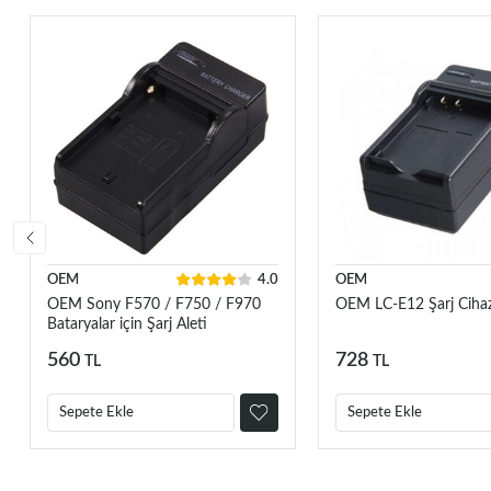
OEM
4.0
OEM
OEM Sony F570 / F750 / F970
OEM LC-E12 Şarj Cihaz
Bataryalar için Şarj Aleti
560
728
TL
TL
Sepete Ekle
Sepete Ekle