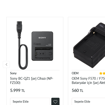
Sony
OEM
Sony BC-QZ1 Şarj Cihazı (NP-
OEM Sony F570 / F75
FZ100)
Bataryalar için Şarj Alet
5.999
560
TL
TL
Sepete Ekle
Sepete Ekle