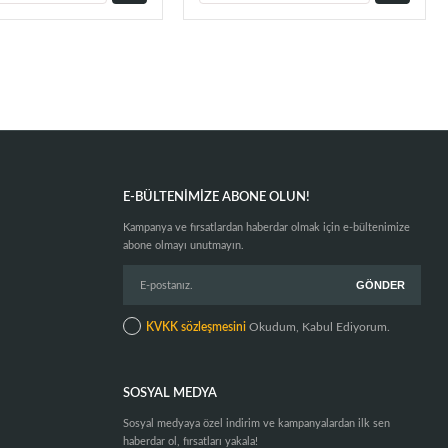
E-BÜLTENIMIZE ABONE OLUN!
Kampanya ve fırsatlardan haberdar olmak için e-bültenimize
abone olmayı unutmayın.
KVKK sözleşmesini
Okudum, Kabul Ediyorum.
SOSYAL MEDYA
Sosyal medyaya özel indirim ve kampanyalardan ilk sen
haberdar ol, fırsatları yakala!