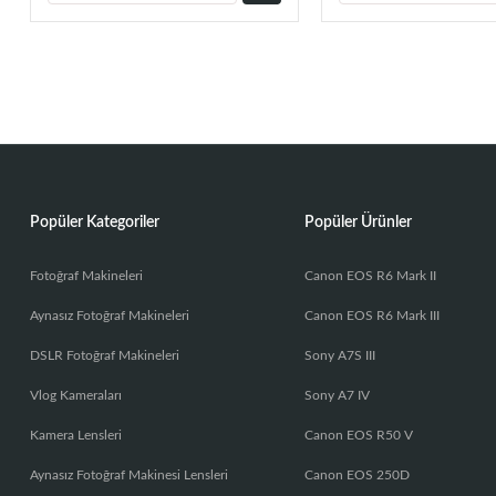
Popüler Kategoriler
Popüler Ürünler
Fotoğraf Makineleri
Canon EOS R6 Mark II
Aynasız Fotoğraf Makineleri
Canon EOS R6 Mark III
DSLR Fotoğraf Makineleri
Sony A7S III
Vlog Kameraları
Sony A7 IV
Kamera Lensleri
Canon EOS R50 V
Aynasız Fotoğraf Makinesi Lensleri
Canon EOS 250D