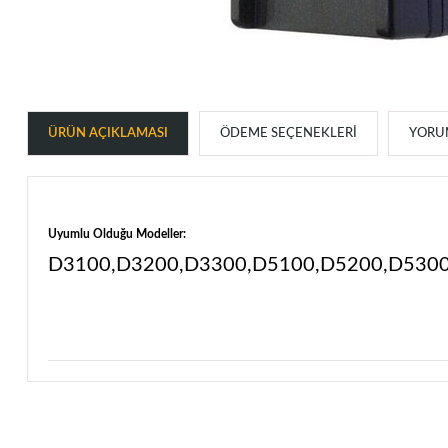
ÜRÜN AÇIKLAMASI
ÖDEME SEÇENEKLERI
YORUM
Uyumlu Olduğu Modeller:
D3100,D3200,D3300,D5100,D5200,D530