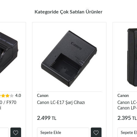
Kategoride Çok Satılan Ürünler
4.0
Canon
Canon
0 / F970
Canon LC-E17 Şarj Cihazı
Canon LC-E
i
Canon LP-
LP-E6P, LP
2.499
2.395
TL
TL
Sepete Ekle
Sepete E