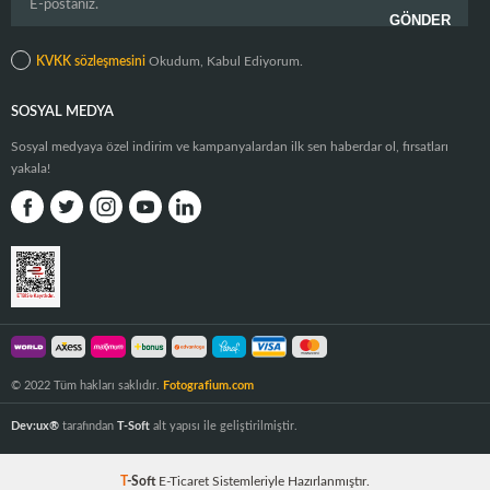
KVKK sözleşmesini
Okudum, Kabul Ediyorum.
SOSYAL MEDYA
Sosyal medyaya özel indirim ve kampanyalardan ilk sen haberdar ol, fırsatları
yakala!
© 2022 Tüm hakları saklıdır.
Fotografium.com
Dev:ux®
tarafından
T-Soft
alt yapısı ile geliştirilmiştir.
T
-Soft
E-Ticaret
Sistemleriyle Hazırlanmıştır.