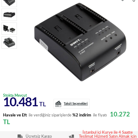
Stokta Mevcut
10.481
TL
Taksit Seçenekleri
10.272
Havale ve Eft
ile verdiğiniz siparişlerde
%2 indirim
ile fiyatı
TL
İstanbul içi Kurye ile 4 Saatte
Ücretsiz Kargo
Teslimat Hizmeti Satın Almak için