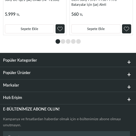
Bataryalar için Şarj Aleti
5.999
560
TL
TL
Sepete Ekle
Sepete Ekle
Popüler Kategoriler
Popüler Ürünler
Markalar
Hızlı Erişim
E-BÜLTENIMIZE ABONE OLUN!
Kampanya ve fırsatlardan haberdar olmak için e-bültenimize abone olmayı
unutmayın.