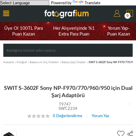
Powered by
Translate
0
Üye Ol 100TL Para
Her Alışverişinde %1
Yorum Yap-
Puan Kazan
Extra Para Puan
Puan Kazan
Anasayfa
Fotoğraf
Batarya ve Güç Üniteleri
Batarya Şarj Cihazları
SWIT S-3602F Sony NP-F970/770/960/9
SWIT S-3602F Sony NP-F970/770/960/950 için Dual
Şarj Adaptörü
T9747
SWT.2234
0 Değerlendirme
Yorum Yaz