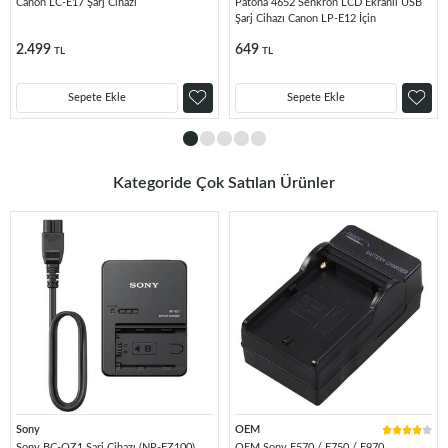
Canon LC-E17 Şarj Cihazı
Patona 4652 Senkron LCD Ekranlı USB
Şarj Cihazı Canon LP-E12 İçin
2.499
649
TL
TL
Sepete Ekle
Sepete Ekle
Kategoride Çok Satılan Ürünler
Sony
OEM
Sony BC-QZ1 Şarj Cihazı (NP-FZ100)
OEM Sony F570 / F750 / F970