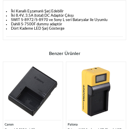
İki Kanallı Eşzamanlı Şarj Edebilir
İki 8.4V, 3.5A (total) DC Adaptör Çıkışı
SWIT S-8972/S-8970 ve Sony L seri Bataryalar ile Uyumlu
Dahili S-7500F dummy adaptör
Dört Kademe LED Şarj Gösterge
Benzer Ürünler
Canon
Patona