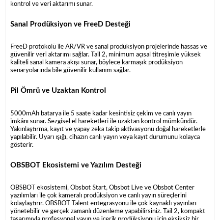
kontrol ve veri aktarımı sunar.
Sanal Prodüksiyon ve FreeD Desteği
FreeD protokolü ile AR/VR ve sanal prodüksiyon projelerinde hassas ve
güvenilir veri aktarımı sağlar. Tail 2, minimum açısal titreşimle yüksek
kaliteli sanal kamera akışı sunar, böylece karmaşık prodüksiyon
senaryolarında bile güvenilir kullanım sağlar.
Pil Ömrü ve Uzaktan Kontrol
5000mAh batarya ile 5 saate kadar kesintisiz çekim ve canlı yayın
imkânı sunar. Sezgisel el hareketleri ile uzaktan kontrol mümkündür.
Yakınlaştırma, kayıt ve yapay zeka takip aktivasyonu doğal hareketlerle
yapılabilir. Uyarı ışığı, cihazın canlı yayın veya kayıt durumunu kolayca
gösterir.
OBSBOT Ekosistemi ve Yazılım Desteği
OBSBOT ekosistemi, Obsbot Start, Obsbot Live ve Obsbot Center
yazılımları ile çok kameralı prodüksiyon ve canlı yayın süreçlerini
kolaylaştırır. OBSBOT Talent entegrasyonu ile çok kaynaklı yayınları
yönetebilir ve gerçek zamanlı düzenleme yapabilirsiniz. Tail 2, kompakt
tasarımıyla profesyonel yayın ve içerik prodüksiyonu için eksiksiz bir