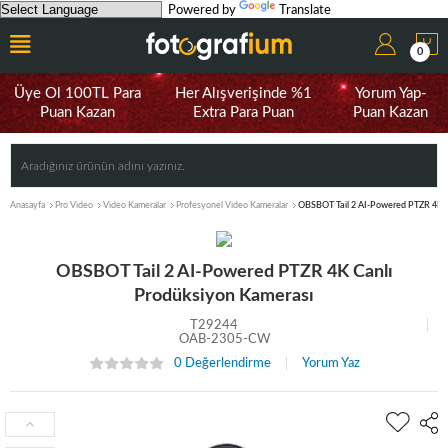
Powered by
Translate
0
Üye Ol 100TL Para
Her Alışverişinde %1
Yorum Yap-
Puan Kazan
Extra Para Puan
Puan Kazan
Anasayfa
Pro Video
Video Kameralar
Profesyonel Video Kameralar
OBSBOT Tail 2 AI-Powered PTZR 4K C
OBSBOT Tail 2 AI-Powered PTZR 4K Canlı
Prodüksiyon Kamerası
T29244
OAB-2305-CW
0 Değerlendirme
Yorum Yaz