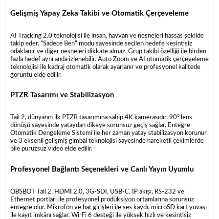
Gelişmiş Yapay Zeka Takibi ve Otomatik Çerçeveleme
AI Tracking 2.0 teknolojisi ile insan, hayvan ve nesneleri hassas şekilde
takip eder. “Sadece Ben” modu sayesinde seçilen hedefe kesintisiz
odaklanır ve diğer nesneleri dikkate almaz. Grup takibi özelliği ile birden
fazla hedef aynı anda izlenebilir. Auto Zoom ve AI otomatik çerçeveleme
teknolojisi ile kadraj otomatik olarak ayarlanır ve profesyonel kalitede
görüntü elde edilir.
PTZR Tasarımı ve Stabilizasyon
Tail 2, dünyanın ilk PTZR tasarımına sahip 4K kamerasıdır. 90° lens
dönüşü sayesinde yataydan dikeye sorunsuz geçiş sağlar. Entegre
Otomatik Dengeleme Sistemi ile her zaman yatay stabilizasyon korunur
ve 3 eksenli gelişmiş gimbal teknolojisi sayesinde hareketli çekimlerde
bile pürüzsüz video elde edilir.
Profesyonel Bağlantı Seçenekleri ve Canlı Yayın Uyumlu
OBSBOT Tail 2, HDMI 2.0, 3G-SDI, USB-C, IP akışı, RS-232 ve
Ethernet portları ile profesyonel prodüksiyon ortamlarına sorunsuz
entegre olur. Mikrofon ve hat girişleri ile ses kaydı, microSD kart yuvası
ile kayıt imkânı sağlar. Wi-Fi 6 desteği ile yüksek hızlı ve kesintisiz