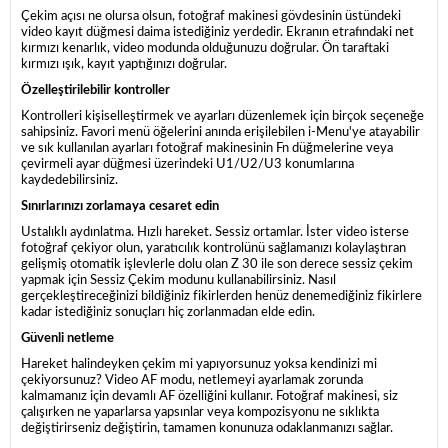
Çekim açısı ne olursa olsun, fotoğraf makinesi gövdesinin üstündeki
video kayıt düğmesi daima istediğiniz yerdedir. Ekranın etrafındaki net
kırmızı kenarlık, video modunda olduğunuzu doğrular. Ön taraftaki
kırmızı ışık, kayıt yaptığınızı doğrular.
Özelleştirilebilir kontroller
Kontrolleri kişiselleştirmek ve ayarları düzenlemek için birçok seçeneğe
sahipsiniz. Favori menü öğelerini anında erişilebilen i-Menu'ye atayabilir
ve sık kullanılan ayarları fotoğraf makinesinin Fn düğmelerine veya
çevirmeli ayar düğmesi üzerindeki U1/U2/U3 konumlarına
kaydedebilirsiniz.
Sınırlarınızı zorlamaya cesaret edin
Ustalıklı aydınlatma. Hızlı hareket. Sessiz ortamlar. İster video isterse
fotoğraf çekiyor olun, yaratıcılık kontrolünü sağlamanızı kolaylaştıran
gelişmiş otomatik işlevlerle dolu olan Z 30 ile son derece sessiz çekim
yapmak için Sessiz Çekim modunu kullanabilirsiniz. Nasıl
gerçekleştireceğinizi bildiğiniz fikirlerden henüz denemediğiniz fikirlere
kadar istediğiniz sonuçları hiç zorlanmadan elde edin.
Güvenli netleme
Hareket halindeyken çekim mi yapıyorsunuz yoksa kendinizi mi
çekiyorsunuz? Video AF modu, netlemeyi ayarlamak zorunda
kalmamanız için devamlı AF özelliğini kullanır. Fotoğraf makinesi, siz
çalışırken ne yaparlarsa yapsınlar veya kompozisyonu ne sıklıkta
değiştirirseniz değiştirin, tamamen konunuza odaklanmanızı sağlar.