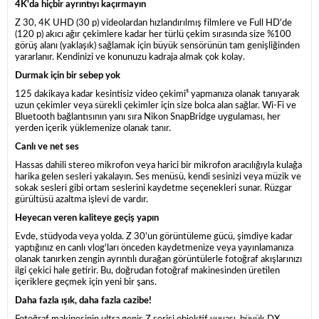
4K'da hiçbir ayrıntıyı kaçırmayın
Z 30, 4K UHD (30 p) videolardan hızlandırılmış filmlere ve Full HD'de
(120 p) akıcı ağır çekimlere kadar her türlü çekim sırasında size %100
görüş alanı (yaklaşık) sağlamak için büyük sensörünün tam genişliğinden
yararlanır. Kendinizi ve konunuzu kadraja almak çok kolay.
Durmak için bir sebep yok
125 dakikaya kadar kesintisiz video çekimi⁵ yapmanıza olanak tanıyarak
uzun çekimler veya sürekli çekimler için size bolca alan sağlar. Wi-Fi ve
Bluetooth bağlantısının yanı sıra Nikon SnapBridge uygulaması, her
yerden içerik yüklemenize olanak tanır.
Canlı ve net ses
Hassas dahili stereo mikrofon veya harici bir mikrofon aracılığıyla kulağa
harika gelen sesleri yakalayın. Ses menüsü, kendi sesinizi veya müzik ve
sokak sesleri gibi ortam seslerini kaydetme seçenekleri sunar. Rüzgar
gürültüsü azaltma işlevi de vardır.
Heyecan veren kaliteye geçiş yapın
Evde, stüdyoda veya yolda. Z 30'un görüntüleme gücü, şimdiye kadar
yaptığınız en canlı vlog'ları önceden kaydetmenize veya yayınlamanıza
olanak tanırken zengin ayrıntılı durağan görüntülerle fotoğraf akışlarınızı
ilgi çekici hale getirir. Bu, doğrudan fotoğraf makinesinden üretilen
içeriklere geçmek için yeni bir şans.
Daha fazla ışık, daha fazla cazibe!