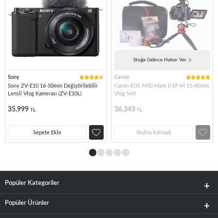
Stoğa Gelince Haber Ver
Sony
Canon
Sony ZV-E10 16-50mm Değiştirilebilir
Canon EOS M50 Mark II EF-M 15-45mm
Lensli Vlog Kamerası (ZV-E10L)
Vlog Seti
35.999
36.343
TL
TL
Sepete Ekle
Stokta Kalmadı
Popüler Kategoriler
Popüler Ürünler