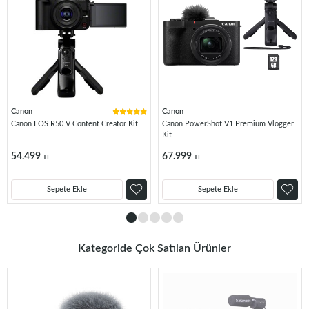
Canon
Canon
Canon EOS R50 V Content Creator Kit
Canon PowerShot V1 Premium Vlogger
Kit
54.499
67.999
TL
TL
Sepete Ekle
Sepete Ekle
Kategoride Çok Satılan Ürünler