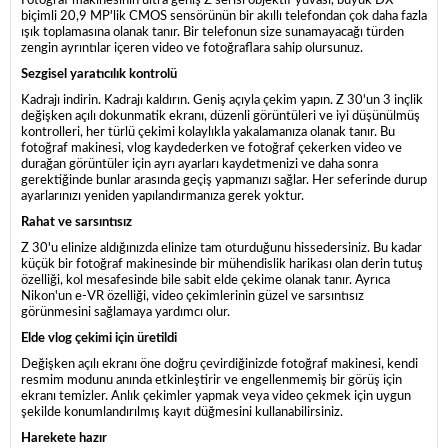
Fotoğraf makinesinin ultra geniş Z serisi objektif yuvası, büyük DX
biçimli 20,9 MP'lik CMOS sensörünün bir akıllı telefondan çok daha fazla
ışık toplamasına olanak tanır. Bir telefonun size sunamayacağı türden
zengin ayrıntılar içeren video ve fotoğraflara sahip olursunuz.
Sezgisel yaratıcılık kontrolü
Kadrajı indirin. Kadrajı kaldırın. Geniş açıyla çekim yapın. Z 30'un 3 inçlik
değişken açılı dokunmatik ekranı, düzenli görüntüleri ve iyi düşünülmüş
kontrolleri, her türlü çekimi kolaylıkla yakalamanıza olanak tanır. Bu
fotoğraf makinesi, vlog kaydederken ve fotoğraf çekerken video ve
durağan görüntüler için ayrı ayarları kaydetmenizi ve daha sonra
gerektiğinde bunlar arasında geçiş yapmanızı sağlar. Her seferinde durup
ayarlarınızı yeniden yapılandırmanıza gerek yoktur.
Rahat ve sarsıntısız
Z 30'u elinize aldığınızda elinize tam oturduğunu hissedersiniz. Bu kadar
küçük bir fotoğraf makinesinde bir mühendislik harikası olan derin tutuş
özelliği, kol mesafesinde bile sabit elde çekime olanak tanır. Ayrıca
Nikon'un e-VR özelliği, video çekimlerinin güzel ve sarsıntısız
görünmesini sağlamaya yardımcı olur.
Elde vlog çekimi için üretildi
Değişken açılı ekranı öne doğru çevirdiğinizde fotoğraf makinesi, kendi
resmim modunu anında etkinleştirir ve engellenmemiş bir görüş için
ekranı temizler. Anlık çekimler yapmak veya video çekmek için uygun
şekilde konumlandırılmış kayıt düğmesini kullanabilirsiniz.
Harekete hazır