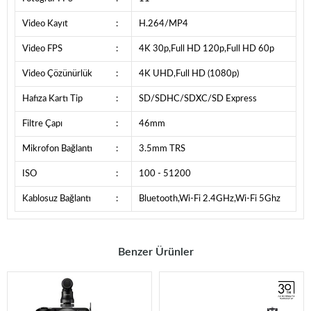
Video Kayıt
:
H.264/MP4
Video FPS
:
4K 30p,Full HD 120p,Full HD 60p
Video Çözünürlük
:
4K UHD,Full HD (1080p)
Hafıza Kartı Tip
:
SD/SDHC/SDXC/SD Express
Filtre Çapı
:
46mm
Mikrofon Bağlantı
:
3.5mm TRS
ISO
:
100 - 51200
Kablosuz Bağlantı
:
Bluetooth,Wi-Fi 2.4GHz,Wi-Fi 5Ghz
Benzer Ürünler