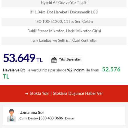
Hybrid AF Göz ve Yüz Tespiti
3" 1.04m-Dot Hareketli Dokunmatik LCD
ISO 100-51200, 11 fps Seri Çekim
Dahili Stereo Mikrofon, Harici Mikrofon Girişi
Tally Lambası ve Selfi için Özel Kontroller
53.649
TL
Taksit Seçenekleri
52.576
Havale ve Eft
ile verdiğiniz siparişlerde
%2 indirim
ile fiyatı
TL
➜ Stokta Yok! | Stoklara Düşünce Haber Ver
Uzmanına Sor
Canlı Destek
850-433-3686
E-mail