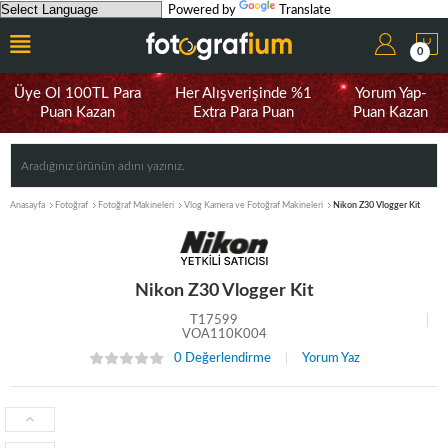
Powered by
Translate
0
Üye Ol 100TL Para
Her Alışverişinde %1
Yorum Yap-
Puan Kazan
Extra Para Puan
Puan Kazan
Anasayfa
Fotoğraf
Fotoğraf Makineleri
Vlog Kamera ve Fotoğraf Makineleri
Nikon Z30 Vlogger Kit
Nikon Z30 Vlogger Kit
T17599
VOA110K004
0 Değerlendirme
Yorum Yaz