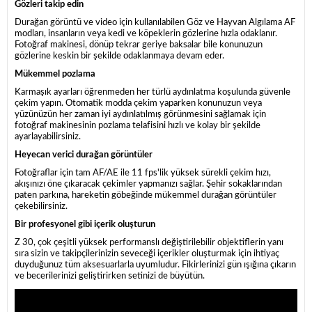
Gözleri takip edin
Durağan görüntü ve video için kullanılabilen Göz ve Hayvan Algılama AF
modları, insanların veya kedi ve köpeklerin gözlerine hızla odaklanır.
Fotoğraf makinesi, dönüp tekrar geriye baksalar bile konunuzun
gözlerine keskin bir şekilde odaklanmaya devam eder.
Mükemmel pozlama
Karmaşık ayarları öğrenmeden her türlü aydınlatma koşulunda güvenle
çekim yapın. Otomatik modda çekim yaparken konunuzun veya
yüzünüzün her zaman iyi aydınlatılmış görünmesini sağlamak için
fotoğraf makinesinin pozlama telafisini hızlı ve kolay bir şekilde
ayarlayabilirsiniz.
Heyecan verici durağan görüntüler
Fotoğraflar için tam AF/AE ile 11 fps'lik yüksek sürekli çekim hızı,
akışınızı öne çıkaracak çekimler yapmanızı sağlar. Şehir sokaklarından
paten parkına, hareketin göbeğinde mükemmel durağan görüntüler
çekebilirsiniz.
Bir profesyonel gibi içerik oluşturun
Z 30, çok çeşitli yüksek performanslı değiştirilebilir objektiflerin yanı
sıra sizin ve takipçilerinizin seveceği içerikler oluşturmak için ihtiyaç
duyduğunuz tüm aksesuarlarla uyumludur. Fikirlerinizi gün ışığına çıkarın
ve becerilerinizi geliştirirken setinizi de büyütün.