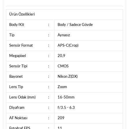
Ürün Özellikleri
Body/Kit
:
Body / Sadece Gövde
Tip
:
Aynasız
Sensör Format
:
APS-C(Crop)
Megapixel
:
20,9
Sensör Tipi
:
CMOS
Bayonet
:
Nikon Z(DX)
Lens Tip
:
Zoom
Lens Odak (mm)
:
16-50mm
Diyafram
:
f/3.5 - 6.3
AF Noktası
:
209
Fotoğraf FPS
:
11