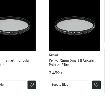
Kenko
m Smart II Circular
Kenko 72mm Smart II Circular
ltre
Polarize Filtre
3.499
TL
kle
Sepete Ekle