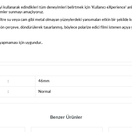
şeyi kullanarak edindikleri tüm deneyimleri belirtmek için 'Kullanıcı eXperience' an
eyimler sunmayı amaçlıyoruz.
filtre su veya cam gibi metal olmayan yüzeylerdeki yansımaları etkin bir şekilde kon
 ve ön çerçeve, döndürülerek tasarlanmış, böylece polarize edici filmi istenen açıya y
a yapmaması için uygundur..
:
46mm
:
Normal
Benzer Ürünler