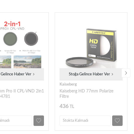
 Gelince Haber Ver
Stoğa Gelince Haber Ver
Kaiseberg
m Pro II CPL-VND 2in1
Kaiseberg HD 77mm Polarize
HD4781
Filtre
436
TL
almadı
Stokta Kalmadı