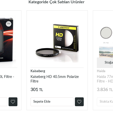
Kategoride Çok Satılan Ürünler
Stoğa
Kaiseberg
Haida
 Filtre -
Kaiseberg HD 40.5mm Polarize
Haida 77m
Filtre
Filtre - 
301
3.836
TL
TL
Sepete Ekle
Stokta K