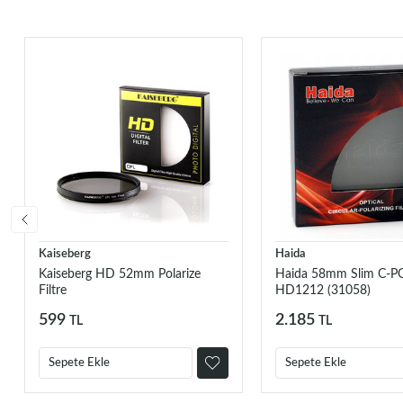
Kaiseberg
Haida
Kaiseberg HD 52mm Polarize
Haida 58mm Slim C-POL
Filtre
HD1212 (31058)
599
2.185
TL
TL
Sepete Ekle
Sepete Ekle