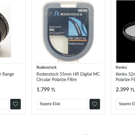
Rodenstock
Kenko
er Range
Rodenstock 55mm HR Digital MC
Kenko 52m
Circular Polarize Filtre
Polarize Fi
1.799
2.399
TL
TL
Sepete Ekle
Sepete E