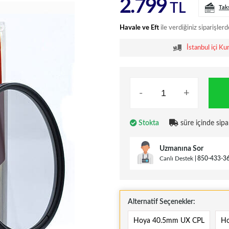
2.799
TL
Tak
Havale ve Eft
ile verdiğiniz siparişlerd
İstanbul içi Ku
-
+
Stokta
süre içinde sipa
Uzmanına Sor
Canlı Destek
850-433-3
Alternatif Seçenekler:
Hoya 40.5mm UX CPL
Ho