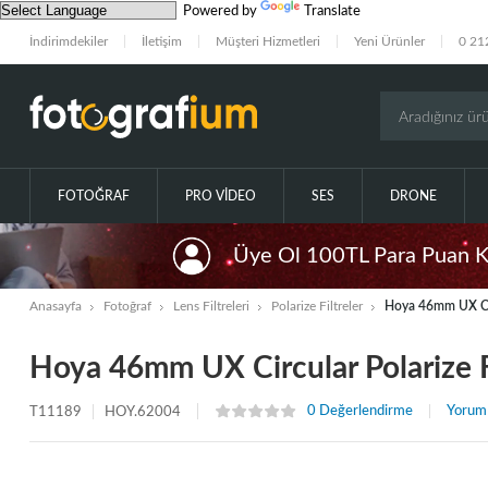
Powered by
Translate
İndirimdekiler
İletişim
Müşteri Hizmetleri
Yeni Ürünler
0 21
FOTOĞRAF
PRO VIDEO
SES
DRONE
Üye Ol 100TL Para Puan 
Anasayfa
Fotoğraf
Lens Filtreleri
Polarize Filtreler
Hoya 46mm UX Circ
Hoya 46mm UX Circular Polarize F
0 Değerlendirme
Yorum
T11189
HOY.62004