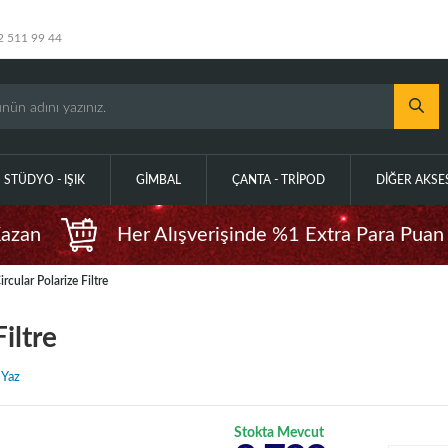
2 511 99 44
STÜDYO - IŞIK
GIMBAL
ÇANTA - TRIPOD
DIĞER AKS
Kazan
Her Alışverişinde %1 Extra Para Puan
ular Polarize Filtre
iltre
 Yaz
Stokta Mevcut