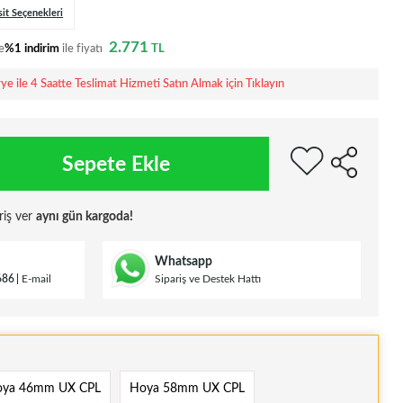
sit Seçenekleri
2.771
e
%1 indirim
ile fiyatı
TL
rye ile 4 Saatte Teslimat Hizmeti Satın Almak için Tıklayın
Sepete Ekle
riş ver
aynı gün kargoda!
Whatsapp
686
E-mail
Sipariş ve Destek Hattı
ya 46mm UX CPL
Hoya 58mm UX CPL