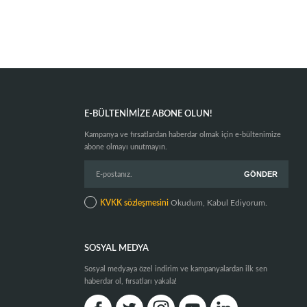
E-BÜLTENIMIZE ABONE OLUN!
Kampanya ve fırsatlardan haberdar olmak için e-bültenimize
abone olmayı unutmayın.
KVKK sözleşmesini
Okudum, Kabul Ediyorum.
SOSYAL MEDYA
Sosyal medyaya özel indirim ve kampanyalardan ilk sen
haberdar ol, fırsatları yakala!