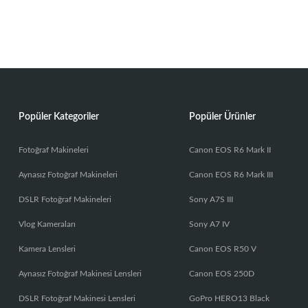
Popüler Kategoriler
Popüler Ürünler
Fotoğraf Makineleri
Canon EOS R6 Mark II
Aynasız Fotoğraf Makineleri
Canon EOS R6 Mark III
DSLR Fotoğraf Makineleri
Sony A7S III
Vlog Kameraları
Sony A7 IV
Kamera Lensleri
Canon EOS R50 V
Aynasız Fotoğraf Makinesi Lensleri
Canon EOS 250D
DSLR Fotoğraf Makinesi Lensleri
GoPro HERO13 Black