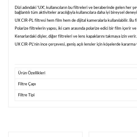
Dizi adındaki 'UX', kullanıcıların bu filtreleri ve beraberinde gelen her 
bağlantılı tüm aktiviteler aracılığıyla kullanıcılara daha iyi bireysel den
UX CIR-PL filtresi hem film hem de dijital kameralarla kullanılabilir. Bu 
Polarize filtrelerin yapısı, iki cam arasında polarize edici bir film içerir
Kenarlardaki dişler, diğer filtreleri ve lens kapaklarını takmaya izin verir.
UX CIR-PL'nin ince çerçevesi, geniş açılı lensler için köşelerde kararm
Ürün Özellikleri
Filtre Çapı
Filtre Tipi