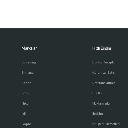
Markalar
Hızlı Erişim
Kaiseberg
Banka Hesapları
E-Image
Kurumsal Satış
Canon
Referanslarımız
Sony
BLOG
Nikon
Hakkımızda
Dji
İletişim
Gopro
Müşteri Hizmetleri