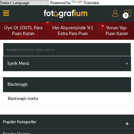
Powered by
Translate
0
Üye Ol 100TL Para
Her Alışverişinde %1
Yorum Yap-
Puan Kazan
Extra Para Puan
Puan Kazan
İçerik Menü
Blackmagic
Blackmagic marka
Popüler Kategoriler